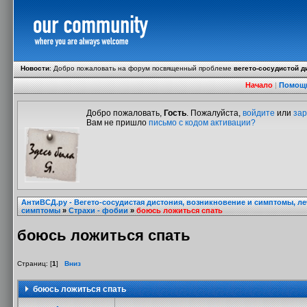
Новости
:
Добро пожаловать на форум посвященный проблеме
вегето-сосудистой д
Начало
|
Помощ
Добро пожаловать,
Гость
. Пожалуйста,
войдите
или
зар
Вам не пришло
письмо с кодом активации?
АнтиВСД.ру - Вегето-сосудистая дистония, возникновение и симптомы, л
симптомы
»
Страхи - фобии
»
боюсь ложиться спать
боюсь ложиться спать
Страниц: [
1
]
Вниз
боюсь ложиться спать