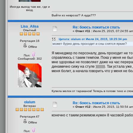
Иногда выход там же, где и
вход.
Выйти из невроза!? А куда???
Lisa_Alisa
Re: боюсь ложиться спать
Опытный
«
Ответ #11 :
Июля 25, 2015, 07:24:55 am
Цитата: olalum от Июля 24, 2015, 18:25:34 pm
Репутация 16
может бурно день проходит и сны снятся яркие?
Offline
Я менеджер по персоналу, день проходит не то 
Пол:
справляюсь с таким темпом. Пока у меня не было
Сообщений: 302
мне здоровье не позволяет даже на час перераб
динамично сижу на стуле )))))))). Так устала уж
меня болит, а начала говорить что у меня не бол
Купила мелок от тараканов! Теперь в голове тихо и споко
olalum
Re: боюсь ложиться спать
Ветеран
«
Ответ #12 :
Июля 25, 2015, 11:50:54 am
конечно с таким режимом.нужен 8 часовой рабо
Репутация 47
Offline
Пол: