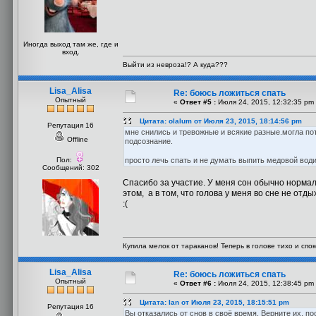
Иногда выход там же, где и
вход.
Выйти из невроза!? А куда???
Lisa_Alisa
Re: боюсь ложиться спать
Опытный
«
Ответ #5 :
Июля 24, 2015, 12:32:35 pm
Цитата: olalum от Июля 23, 2015, 18:14:56 pm
Репутация 16
мне снились и тревожные и всякие разные.могла пот
Offline
подсознание.
Пол:
просто лечь спать и не думать выпить медовой води
Сообщений: 302
Спасибо за участие. У меня сон обычно нормал
этом, а в том, что голова у меня во сне не от
:(
Купила мелок от тараканов! Теперь в голове тихо и споко
Lisa_Alisa
Re: боюсь ложиться спать
Опытный
«
Ответ #6 :
Июля 24, 2015, 12:38:45 pm
Цитата: Ian от Июля 23, 2015, 18:15:51 pm
Репутация 16
Вы отказались от снов в своё время. Верните их, п