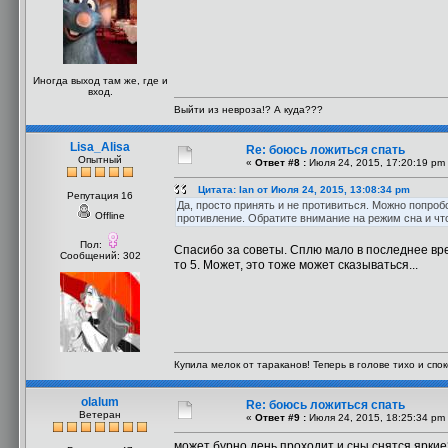
Иногда выход там же, где и
вход.
Выйти из невроза!? А куда???
Lisa_Alisa
Re: боюсь ложиться спать
Опытный
«
Ответ #8 :
Июля 24, 2015, 17:20:19 pm
Цитата: Ian от Июля 24, 2015, 13:08:34 pm
Репутация 16
Да, просто принять и не противиться. Можно попробо
Offline
противление. Обратите внимание на режим сна и чт
Пол:
Спасибо за советы. Сплю мало в последнее врем
Сообщений: 302
то 5. Может, это тоже может сказываться...
Купила мелок от тараканов! Теперь в голове тихо и споко
olalum
Re: боюсь ложиться спать
Ветеран
«
Ответ #9 :
Июля 24, 2015, 18:25:34 pm
может бурно день проходит и сны снятся яркие