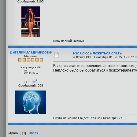
Сообщений: 1105
живу полной жизнью
ВиталийВладимирович
Re: боюсь ложиться спать
Местный
«
Ответ #13 :
Сентября 01, 2015, 19:37:13
Вы описываете проявление астенического синдр
Репутация 49
Неплохо было бы обратиться к психотерапевту
Offline
Пол:
Сообщений: 598
Ничто не мешает видеть так, как точка зрения.
Страниц: [
1
]
Вверх