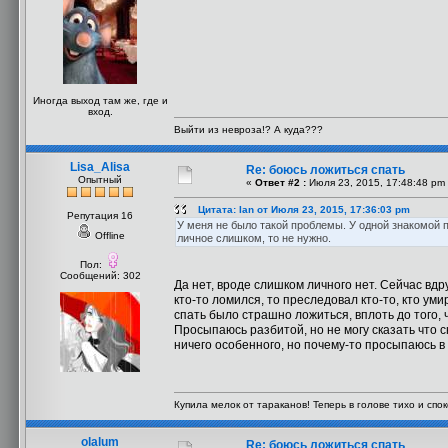
Иногда выход там же, где и
вход.
Выйти из невроза!? А куда???
Lisa_Alisa
Re: боюсь ложиться спать
Опытный
«
Ответ #2 :
Июля 23, 2015, 17:48:48 pm
Цитата: Ian от Июля 23, 2015, 17:36:03 pm
Репутация 16
У меня не было такой проблемы. У одной знакомой п
Offline
личное слишком, то не нужно.
Пол:
Сообщений: 302
Да нет, вроде слишком личного нет. Сейчас вдру
кто-то ломился, то преследовал кто-то, кто ум
спать было страшно ложиться, вплоть до того,
Просыпаюсь разбитой, но не могу сказать что с
ничего особенного, но почему-то просыпаюсь в т
Купила мелок от тараканов! Теперь в голове тихо и споко
olalum
Re: боюсь ложиться спать