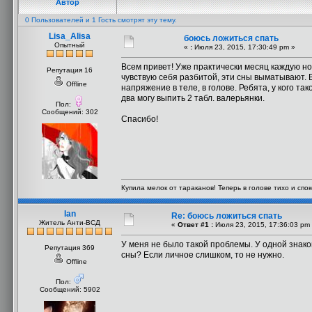
Автор
0 Пользователей и 1 Гость смотрят эту тему.
Lisa_Alisa
боюсь ложиться спать
Опытный
«
:
Июля 23, 2015, 17:30:49 pm »
Всем привет! Уже практически месяц каждую ноч
Репутация 16
чувствую себя разбитой, эти сны выматывают. Ве
Offline
напряжение в теле, в голове. Ребята, у кого та
два могу выпить 2 табл. валерьянки.
Пол:
Сообщений: 302
Спасибо!
Купила мелок от тараканов! Теперь в голове тихо и споко
Ian
Re: боюсь ложиться спать
Житель Анти-ВСД
«
Ответ #1 :
Июля 23, 2015, 17:36:03 pm
У меня не было такой проблемы. У одной знако
Репутация 369
сны? Если личное слишком, то не нужно.
Offline
Пол:
Сообщений: 5902