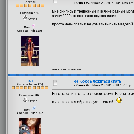
Ветеран
«
Ответ #3 :
Июля 23, 2015, 18:14:56 pm
мне снились и тревожные и всякие разные.могла
Репутация 47
зачем????это все наше подсознание.
Offline
просто лечь спать и не думать выпить медовой 
Пол:
Сообщений: 1105
живу полной жизнью
Ian
Re: боюсь ложиться спать
Житель Анти-ВСД
«
Ответ #4 :
Июля 23, 2015, 18:15:51 pm
Вы отказались от снов в своё время. Верните и
Репутация 369
Offline
вываливается обратно, уже с силой.
Пол:
Сообщений: 5902