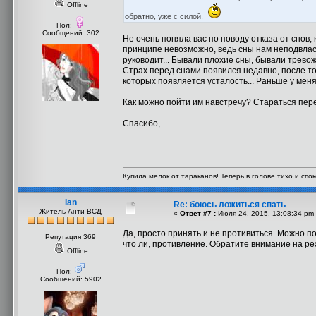
Offline
обратно, уже с силой.
Пол:
Сообщений: 302
Не очень поняла вас по поводу отказа от снов, 
принципе невозможно, ведь сны нам неподвлас
руководит... Бывали плохие сны, бывали тревож
Страх перед снами появился недавно, после т
которых появляется усталость... Раньше у меня 
Как можно пойти им навстречу? Стараться пер
Спасибо,
Купила мелок от тараканов! Теперь в голове тихо и споко
Ian
Re: боюсь ложиться спать
Житель Анти-ВСД
«
Ответ #7 :
Июля 24, 2015, 13:08:34 pm
Да, просто принять и не противиться. Можно по
Репутация 369
что ли, противление. Обратите внимание на ре
Offline
Пол:
Сообщений: 5902