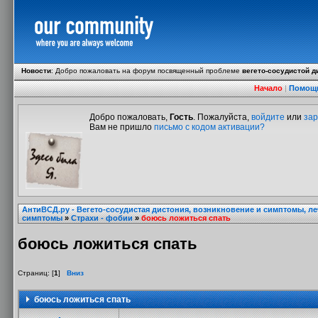
Новости
:
Добро пожаловать на форум посвященный проблеме
вегето-сосудистой д
Начало
|
Помощ
Добро пожаловать,
Гость
. Пожалуйста,
войдите
или
зар
Вам не пришло
письмо с кодом активации?
АнтиВСД.ру - Вегето-сосудистая дистония, возникновение и симптомы, л
симптомы
»
Страхи - фобии
»
боюсь ложиться спать
боюсь ложиться спать
Страниц: [
1
]
Вниз
боюсь ложиться спать