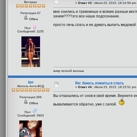
Ветеран
«
Ответ #3 :
Июля 23, 2015, 18:14:56 pm
мне снились и тревожные и всякие разные.могла
Репутация 47
зачем????это все наше подсознание.
Offline
просто лечь спать и не думать выпить медовой 
Пол:
Сообщений: 1105
живу полной жизнью
Ian
Re: боюсь ложиться спать
Житель Анти-ВСД
«
Ответ #4 :
Июля 23, 2015, 18:15:51 pm
Вы отказались от снов в своё время. Верните и
Репутация 369
Offline
вываливается обратно, уже с силой.
Пол:
Сообщений: 5902