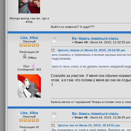
Иногда выход там же, где и
вход.
Выйти из невроза!? А куда???
Lisa_Alisa
Re: боюсь ложиться спать
Опытный
«
Ответ #5 :
Июля 24, 2015, 12:32:35 pm
Цитата: olalum от Июля 23, 2015, 18:14:56 pm
Репутация 16
мне снились и тревожные и всякие разные.могла пот
Offline
подсознание.
Пол:
просто лечь спать и не думать выпить медовой води
Сообщений: 302
Спасибо за участие. У меня сон обычно нормал
этом, а в том, что голова у меня во сне не от
:(
Купила мелок от тараканов! Теперь в голове тихо и споко
Lisa_Alisa
Re: боюсь ложиться спать
Опытный
«
Ответ #6 :
Июля 24, 2015, 12:38:45 pm
Цитата: Ian от Июля 23, 2015, 18:15:51 pm
Репутация 16
Вы отказались от снов в своё время. Верните их, п