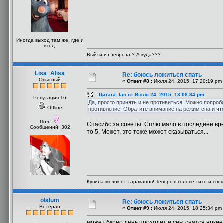
Иногда выход там же, где и
вход.
Выйти из невроза!? А куда???
Lisa_Alisa
Re: боюсь ложиться спать
Опытный
«
Ответ #8 :
Июля 24, 2015, 17:20:19 pm
Цитата: Ian от Июля 24, 2015, 13:08:34 pm
Репутация 16
Да, просто принять и не противиться. Можно попробо
Offline
противление. Обратите внимание на режим сна и чт
Пол:
Спасибо за советы. Сплю мало в последнее врем
Сообщений: 302
то 5. Может, это тоже может сказываться...
Купила мелок от тараканов! Теперь в голове тихо и споко
olalum
Re: боюсь ложиться спать
Ветеран
«
Ответ #9 :
Июля 24, 2015, 18:25:34 pm
может бурно день проходит и сны снятся яркие