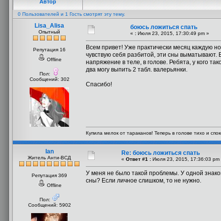
Автор
0 Пользователей и 1 Гость смотрят эту тему.
Lisa_Alisa
боюсь ложиться спать
Опытный
«
:
Июля 23, 2015, 17:30:49 pm »
Всем привет! Уже практически месяц каждую ноч
Репутация 16
чувствую себя разбитой, эти сны выматывают. Ве
Offline
напряжение в теле, в голове. Ребята, у кого та
два могу выпить 2 табл. валерьянки.
Пол:
Сообщений: 302
Спасибо!
Купила мелок от тараканов! Теперь в голове тихо и споко
Ian
Re: боюсь ложиться спать
Житель Анти-ВСД
«
Ответ #1 :
Июля 23, 2015, 17:36:03 pm
У меня не было такой проблемы. У одной знако
Репутация 369
сны? Если личное слишком, то не нужно.
Offline
Пол:
Сообщений: 5902