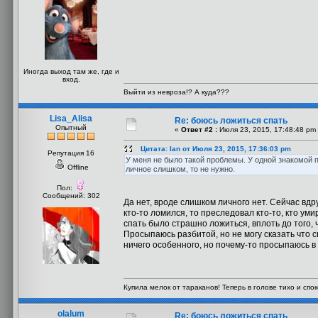
Иногда выход там же, где и
вход.
Выйти из невроза!? А куда???
Lisa_Alisa
Re: боюсь ложиться спать
Опытный
«
Ответ #2 :
Июля 23, 2015, 17:48:48 pm
Цитата: Ian от Июля 23, 2015, 17:36:03 pm
Репутация 16
У меня не было такой проблемы. У одной знакомой п
Offline
личное слишком, то не нужно.
Пол:
Сообщений: 302
Да нет, вроде слишком личного нет. Сейчас вдру
кто-то ломился, то преследовал кто-то, кто ум
спать было страшно ложиться, вплоть до того,
Просыпаюсь разбитой, но не могу сказать что с
ничего особенного, но почему-то просыпаюсь в т
Купила мелок от тараканов! Теперь в голове тихо и споко
olalum
Re: боюсь ложиться спать