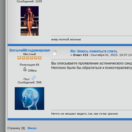
Сообщений: 1105
живу полной жизнью
ВиталийВладимирович
Re: боюсь ложиться спать
Местный
«
Ответ #13 :
Сентября 01, 2015, 19:37:13
Вы описываете проявление астенического синдр
Репутация 49
Неплохо было бы обратиться к психотерапевту
Offline
Пол:
Сообщений: 598
Ничто не мешает видеть так, как точка зрения.
Страниц: [
1
]
Вверх