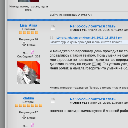
Иногда выход там же, где и
вход.
Выйти из невроза!? А куда???
Lisa_Alisa
Re: боюсь ложиться спать
Опытный
«
Ответ #11 :
Июля 25, 2015, 07:24:55 am
Цитата: olalum от Июля 24, 2015, 18:25:34 pm
Репутация 16
может бурно день проходит и сны снятся яркие?
Offline
Я менеджер по персоналу, день проходит не то 
Пол:
справляюсь с таким темпом. Пока у меня не было
Сообщений: 302
мне здоровье не позволяет даже на час перераб
динамично сижу на стуле )))))))). Так устала уж
меня болит, а начала говорить что у меня не бол
Купила мелок от тараканов! Теперь в голове тихо и споко
olalum
Re: боюсь ложиться спать
Ветеран
«
Ответ #12 :
Июля 25, 2015, 11:50:54 am
конечно с таким режимом.нужен 8 часовой рабо
Репутация 47
Offline
Пол: