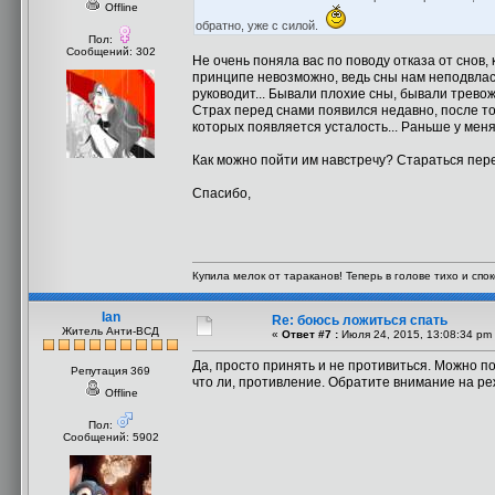
Offline
обратно, уже с силой.
Пол:
Сообщений: 302
Не очень поняла вас по поводу отказа от снов, 
принципе невозможно, ведь сны нам неподвлас
руководит... Бывали плохие сны, бывали тревож
Страх перед снами появился недавно, после т
которых появляется усталость... Раньше у меня 
Как можно пойти им навстречу? Стараться пер
Спасибо,
Купила мелок от тараканов! Теперь в голове тихо и споко
Ian
Re: боюсь ложиться спать
Житель Анти-ВСД
«
Ответ #7 :
Июля 24, 2015, 13:08:34 pm
Да, просто принять и не противиться. Можно по
Репутация 369
что ли, противление. Обратите внимание на ре
Offline
Пол:
Сообщений: 5902