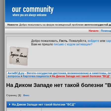
Новости
:
Добро пожаловать на форум посвященный проблеме
вегето-сосудистой д
Начало
|
Помощ
Добро пожаловать,
Гость
. Пожалуйста,
войдите
или
зар
Вам не пришло
письмо с кодом активации?
АнтиВСД.ру - Вегето-сосудистая дистония, возникновение и симптомы, л
вопросы
»
Карточка пациента
»
На Диком Западе нет такой болезни "ВСД"
На Диком Западе нет такой болезни "
Страниц: [
1
]
Вниз
На Диком Западе нет такой болезни "ВСД"