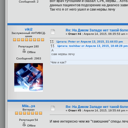
Вот врач тутошний и сказал: СРК, нервы... Хотел
Сообщений: 2
данных пациентов подозрение на диагноз зави
Так что я от него ушел и сам нервы лечу
viki2
Re: На Диком Западе нет такой бол
Заслуженный АНТИВСД-
«
Ответ #4 :
Апреля 14, 2015, 06:35:53 am »
шник
Цитата: Peter от Апреля 13, 2015, 21:44:03 pm
Цитата: toshibar от Апреля 13, 2015, 18:48:28 pm
Репутация 180
А
Offline
сам нервы лечу
Сообщений: 2963
Чем и как?
Mila...ya
Re: На Диком Западе нет такой бол
Ветеран
«
Ответ #5 :
Апреля 14, 2015, 19:55:44 pm »
Репутация 54
И мне интересно чем же "тамошние" спецы леч
Offline