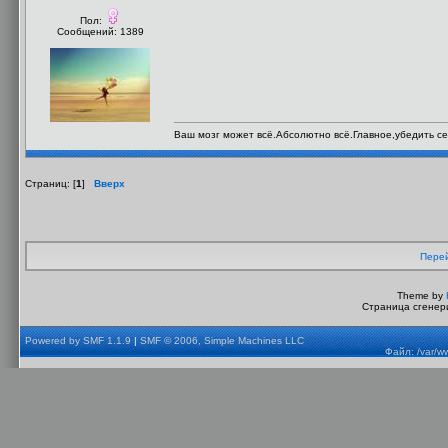
Пол:
Сообщений: 1389
Ваш мозг может всё.Абсолютно всё.Главное,убедить себ
Страниц: [
1
]
Вверх
Перей
Theme by
Страница сгенери
Powered by SMF 1.1.9
|
SMF © 2006, Simple Machines LLC
Файл: /var/w