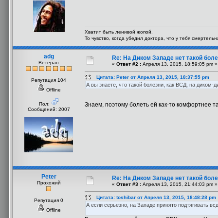
Хватит быть ленивой жопой.
То чувство, когда убедил доктора, что у тебя смертель
adg
Re: На Диком Западе нет такой бол
Ветеран
«
Ответ #2 :
Апреля 13, 2015, 18:59:05 pm »
Цитата: Peter от Апреля 13, 2015, 18:37:55 pm
Репутация 104
А вы знаете, что такой болезни, как ВСД, на диком-
Offline
Пол:
Знаем, поэтому болеть ей как-то комфортнее та
Сообщений: 2007
Peter
Re: На Диком Западе нет такой бол
Прохожий
«
Ответ #3 :
Апреля 13, 2015, 21:44:03 pm »
Цитата: toshibar от Апреля 13, 2015, 18:48:28 pm
Репутация 0
А если серьезно, на Западе принято подтягивать вс
Offline