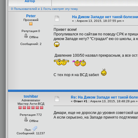
Автор
0 Пользователей и 1 Гость смотрят эту тему.
Peter
На Диком Западе нет такой болезн
Прохожий
«
:
Апреля 13, 2015, 18:37:55 pm »
Привет всем!
Репутация 0
Прогуливался по сайтам по поводу СРК и пришел
Offline
диком Западе нету? "Страдал" ею со школы, а ко
Сообщений: 2
Давление 100/50 назвал прекрасным, а все ос
С тех пор я на ВСД забил
toshibar
Re: На Диком Западе нет такой бол
Administrator
«
Ответ #1 :
Апреля 13, 2015, 18:48:28 pm »
Мастер Анти-ВСД
Дикари, еще не доросли до уровня советской 
Репутация 772
А если серьезно, на Западе принято подтягива
Offline
Пол:
Сообщений: 11237