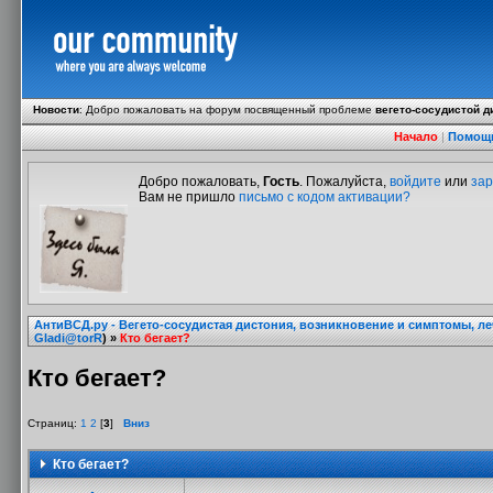
Новости
:
Добро пожаловать на форум посвященный проблеме
вегето-сосудистой д
Начало
|
Помощ
Добро пожаловать,
Гость
. Пожалуйста,
войдите
или
зар
Вам не пришло
письмо с кодом активации?
АнтиВСД.ру - Вегето-сосудистая дистония, возникновение и симптомы, л
Gladi@torR
) »
Кто бегает?
Кто бегает?
Страниц:
1
2
[
3
]
Вниз
Кто бегает?