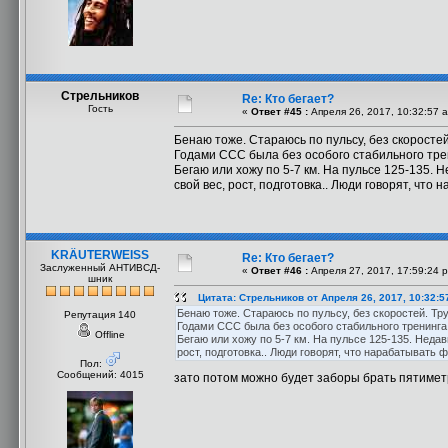
Стрельников
Re: Кто бегает?
Гость
«
Ответ #45 :
Апреля 26, 2017, 10:32:57 
Бенаю тоже. Стараюсь по пульсу, без скоросте
Годами ССС была без особого стабильного трен
Бегаю или хожу по 5-7 км. На пульсе 125-135. Н
свой вес, рост, подготовка.. Люди говорят, что
KRÄUTERWEISS
Re: Кто бегает?
Заслуженный АНТИВСД-
«
Ответ #46 :
Апреля 27, 2017, 17:59:24 
шник
Цитата: Стрельников от Апреля 26, 2017, 10:32:5
Бенаю тоже. Стараюсь по пульсу, без скоростей. Тр
Репутация 140
Годами ССС была без особого стабильного тренинга,
Offline
Бегаю или хожу по 5-7 км. На пульсе 125-135. Недав
рост, подготовка.. Люди говорят, что нарабатывать 
Пол:
Сообщений: 4015
зато потом можно будет заборы брать пятимет