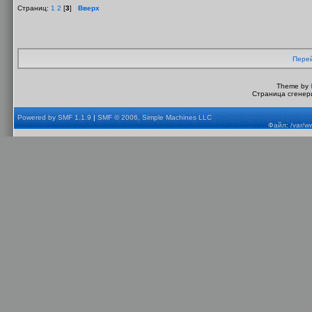
Страниц:
1
2
[
3
]
Вверх
Перей
Theme by
Страница сгенери
Powered by SMF 1.1.9
|
SMF © 2006, Simple Machines LLC
Файл: /var/w