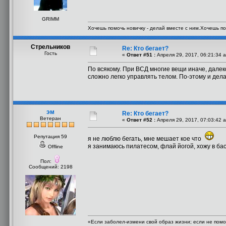
GRIMM
Хочешь помочь новичку - делай вместе с ним.Хочешь по
Стрельников
Re: Кто бегает?
Гость
«
Ответ #51 :
Апреля 29, 2017, 06:21:34 
По всякому. При ВСД многие вещи иначе, далеко
сложно легко управлять телом. По-этому и дел
эм
Re: Кто бегает?
Ветеран
«
Ответ #52 :
Апреля 29, 2017, 07:03:42 
Репутация 59
я не люблю бегать, мне мешает кое что
я занимаюсь пилатесом, флай йогой, хожу в ба
Offline
Пол:
Сообщений: 2198
«Если заболел-измени свой образ жизни; если не помог