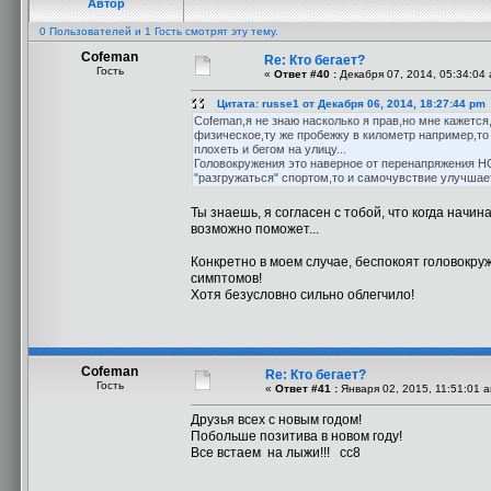
Автор
0 Пользователей и 1 Гость смотрят эту тему.
Cofeman
Re: Кто бегает?
Гость
«
Ответ #40 :
Декабря 07, 2014, 05:34:04
Цитата: russe1 от Декабря 06, 2014, 18:27:44 pm
Cofeman,я не знаю насколько я прав,но мне кажется
физическое,ту же пробежку в километр например,то
плохеть и бегом на улицу...
Головокружения это наверное от перенапряжения НС
"разгружаться" спортом,то и самочувствие улучшает
Ты знаешь, я согласен с тобой, что когда начин
возможно поможет...
Конкретно в моем случае, беспокоят головокруже
симптомов!
Хотя безусловно сильно облегчило!
Cofeman
Re: Кто бегает?
Гость
«
Ответ #41 :
Января 02, 2015, 11:51:01 
Друзья всех с новым годом!
Побольше позитива в новом году!
Все встаем на лыжи!!! сс8