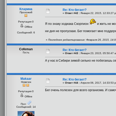
Кларина
Re: Кто бегает?
Прохожий
«
Ответ #42 :
Января 22, 2015, 12:33:27 
Репутация 0
Я по знаку зодиака Скорпион
и жить не мог
Offline
ни дня не пропускаю. Бег помогает мне поддер
Сообщений: 6
«
Последнее редактирование: Февраля 26, 2015, 14:
Cofeman
Re: Кто бегает?
Гость
«
Ответ #43 :
Января 23, 2015, 05:50:47 
А у нас в Сибири зимой сильно не побегаешь с
Makaar
Re: Кто бегает?
Новичок
«
Ответ #44 :
Апреля 06, 2017, 14:33:53 
Бег очень полезен для всего организма. И само
Репутация 0
Offline
Пол:
Сообщений: 14