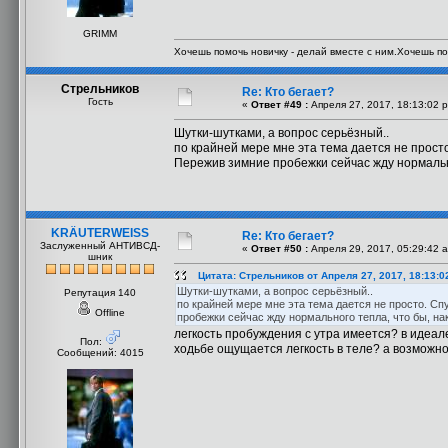
GRIMM
Хочешь помочь новичку - делай вместе с ним.Хочешь по
Стрельников
Re: Кто бегает?
Гость
«
Ответ #49 :
Апреля 27, 2017, 18:13:02 
Шутки-шутками, а вопрос серьёзный..
по крайней мере мне эта тема дается не прост
Пережив зимние пробежки сейчас жду нормальног
KRÄUTERWEISS
Re: Кто бегает?
Заслуженный АНТИВСД-
«
Ответ #50 :
Апреля 29, 2017, 05:29:42 
шник
Цитата: Стрельников от Апреля 27, 2017, 18:13:0
Шутки-шутками, а вопрос серьёзный..
Репутация 140
по крайней мере мне эта тема дается не просто. С
Offline
пробежки сейчас жду нормального тепла, что бы, нак
легкость пробуждения с утра имеется? в идеале 
Пол:
ходьбе ощущается легкость в теле? а возможно
Сообщений: 4015