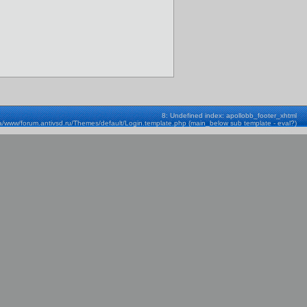
8: Undefined index: apollobb_footer_xhtml
a/www/forum.antivsd.ru/Themes/default/Login.template.php (main_below sub template - eval?)
Строка: 580