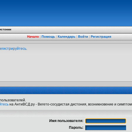
истонии
Начало
|
Помощь
|
Календарь
|
Войти
|
Регистрация
егистрируйтесь
.
пользователей.
йтесь
на АнтиВСД.ру - Вегето-сосудистая дистония, возникновение и симптом
Имя пользователя:
Пароль: