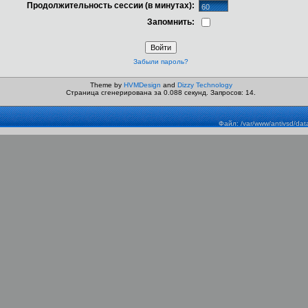
Продолжительность сессии (в минутах):
Запомнить:
Забыли пароль?
Theme by
HVMDesign
and
Dizzy Technology
Страница сгенерирована за 0.088 секунд. Запросов: 14.
Файл: /var/www/antivsd/dat