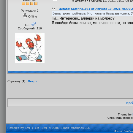
«
Ответ #7 :
Августа 11, 2021, 01:17:05 a
Цитата: Katerina1981 от Августа 10, 2021, 06:00:
Репутация 2
Была такая проблема. И от капель была зависима. 
Offline
Гм... Интересно.. аллерги на молоко?
Я вообще безмолочник, молочное не ем, но алле
Пол:
Сообщений: 216
Страниц: [
1
]
Вверх
Перей
Theme by
Страница сгенери
Powered by SMF 1.1.9
|
SMF © 2006, Simple Machines LLC
Файл: /var/w