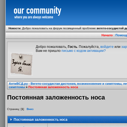
Новости
:
Добро пожаловать на форум посвященный проблеме
вегето-сосудистой д
Начало
|
Помощ
Добро пожаловать,
Гость
. Пожалуйста,
войдите
или
зар
Вам не пришло
письмо с кодом активации?
АнтиВСД.ру - Вегето-сосудистая дистония, возникновение и симптомы, л
симптомы
»
Постоянная заложенность носа
Постоянная заложенность носа
Страниц: [
1
]
Вниз
Постоянная заложенность носа