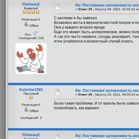
Fishman2
Re: Постоянная заложенность но
Бывалый
«
Ответ #5 :
Августа 09, 2021, 01:01:41 a
С каплями я бы завязал.
Репутация 2
Возможно киста в верхнечелюстной пазухе и хот
Offline
Она у каждого второго вроде.
Еще это может быть аллергическое, можно попр
Пол:
А так это часто нервное, сосуды реагируют, то
Сообщений: 216
ятне углублялся в конкоетный случай искать.
Katerina1981
Re: Постоянная заложенность но
Прохожий
«
Ответ #6 :
Августа 10, 2021, 06:00:24 a
Была такая проблема. И от капель была завис
Репутация 0
попробовать, как вариант.
Offline
Сообщений: 3
Fishman2
Re: Постоянная заложенность но
Бывалый