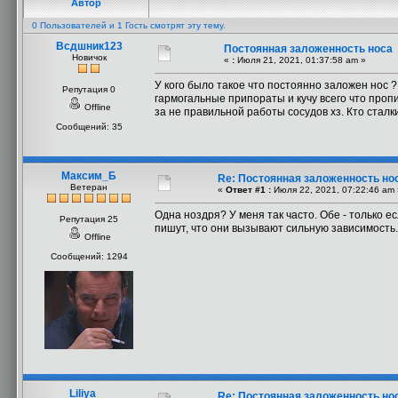
Автор
0 Пользователей и 1 Гость смотрят эту тему.
Всдшник123
Постоянная заложенность носа
Новичок
«
:
Июля 21, 2021, 01:37:58 am »
У кого было такое что постоянно заложен нос ?
Репутация 0
гармогальные припораты и кучу всего что проп
Offline
за не правильной работы сосудов хз. Кто сталк
Сообщений: 35
Максим_Б
Re: Постоянная заложенность но
Ветеран
«
Ответ #1 :
Июля 22, 2021, 07:22:46 am 
Одна ноздря? У меня так часто. Обе - только 
Репутация 25
пишут, что они вызывают сильную зависимость.
Offline
Сообщений: 1294
_Liliya___
Re: Постоянная заложенность но