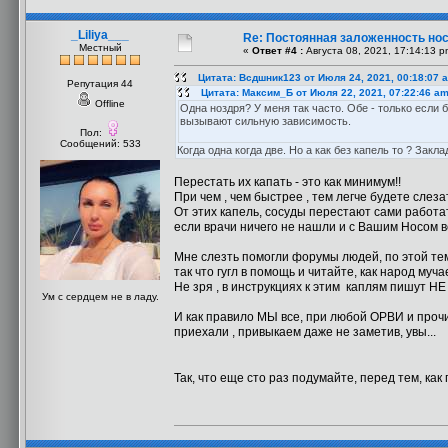
_Liliya___
Re: Постоянная заложенность но
Местный
«
Ответ #4 :
Августа 08, 2021, 17:14:13 p
Цитата: Всдшник123 от Июля 24, 2021, 00:18:07 
Репутация 44
Цитата: Максим_Б от Июля 22, 2021, 07:22:46 a
Offline
Одна ноздря? У меня так часто. Обе - только если
вызывают сильную зависимость.
Пол:
Сообщений: 533
Когда одна когда две. Но а как без капель то ? Зак
Перестать их капать - это как минимум!!
При чем , чем быстрее , тем легче будете слезат
От этих капель, сосуды перестают сами работат
если врачи ничего не нашли и с Вашим Носом все
Мне слезть помогли форумы людей, по этой тем
так что гугл в помощь и читайте, как народ муча
Не зря , в инструкциях к этим каплям пишут НЕ
Ум с сердцем не в ладу.
И как правило МЫ все, при любой ОРВИ и прочих
приехали , привыкаем даже не заметив, увы...
Так, что еще сто раз подумайте, перед тем, как