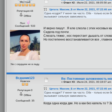
Местный
«
Ответ #2 :
Июля 22, 2021, 08:05:58 am 
Цитата: Максим_Б от Июля 22, 2021, 07:22:46 am
Репутация 44
Одна ноздря? У меня так часто. Обе - только если 
Offline
вызывают сильную зависимость.
Пол:
Сообщений: 533
И верно пишут . Я еле слезла с этих носовых к
Сидела год почти .
Слезать тяжко , нос перестает дышать от слова
Но постепенно восстанавливается все , главно
Ум с сердцем не в ладу.
Всдшник123
Re: Постоянная заложенность но
Новичок
«
Ответ #3 :
Июля 24, 2021, 00:18:07 am 
Цитата: Максим_Б от Июля 22, 2021, 07:22:46 am
Репутация 0
Одна ноздря? У меня так часто. Обе - только если 
Offline
вызывают сильную зависимость.
Сообщений: 35
Когда одна когда две. Но а как без капель то 