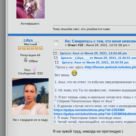
Антифашист.
Тому пошлём свет, кто улыбается тьме.
_Liliya___
Re: Смирилась с тем, что меня невоз
Местный
«
Ответ #18 :
Июня 29, 2021, 14:31:38 pm »
Цитата: Asur от Июня 29, 2021, 14:24:48 pm
Репутация 44
Цитата: _Liliya___ от Июня 29, 2021, 11:20:01 am
Offline
Цитата: Asur от Июня 25, 2021, 18:30:59 pm
Проза у нас здесь
http://forum.antivsd.ru/index.
Пол:
Сообщений: 533
Вот жешь
1. Asur, что не ответ, то взбучка завуалированная и
2. Не знаю, кто Ты по профессии , помимо выращи
3. Я вот теперь сижу и невольно читаю все темы с
" Сборник Пинательных Фраз от Asur "
1. В данном случае нечто иное, но тоже о разведени
https://galya.ru/clubs/show.php?id=1353484
https://galya.ru/clubs/show.php?id=1353804&dl
2. Я знаю. Некоторым помог похлеще оных.
Ум с сердцем не в ладу.
3. Читай-читай, просвещайся, но когда книгу издава
Я на чужой труд, никогда не претендую )