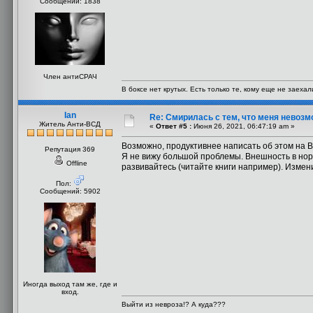
Сообщений: 1838
Член антиСРАЧ
В боксе нет крутых. Есть только те, кому еще не заехал
Ian
Re: Смирилась с тем, что меня невоз
Житель Анти-ВСД
«
Ответ #5 :
Июня 26, 2021, 06:47:19 am »
Возможно, продуктивнее написать об этом на B
Репутация 369
Я не вижу большой проблемы. Внешность в норме
Offline
развивайтесь (читайте книги например). Измен
Пол:
Сообщений: 5902
Иногда выход там же, где и
вход.
Выйти из невроза!? А куда???