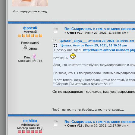
Ум с сердцем не в ладу.
фросяК
Re: Смирилась с тем, что меня невоз
Местный
«
Ответ #10 :
Июня 29, 2021, 11:38:56 am »
Цитата: _Liliya___ от Июня 29, 2021, 11:20:01 am
Репутация 0
Цитата: Asur от Июня 25, 2021, 18:30:59 pm
Offline
Проза у нас здесь
http://forum.antivsd.ru/index.p
Пол:
Вот жешь
Сообщений: 784
Asur, что не ответ, то взбучка завуалированная и на
Не знаю, кто Ты по профессии , помимо выращиван
Я вот теперь сижу и невольно читаю все темы с тв
" Сборник Пинательных Фраз от Asur "
Он не выращивает кроликов, (мы уже выросшие)
Твоё - не то, что ты берёшь, а то, что отдаешь...
toshibar
Re: Смирилась с тем, что меня невоз
Administrator
«
Ответ #11 :
Июня 29, 2021, 12:17:56 pm »
Мастер Анти-ВСД