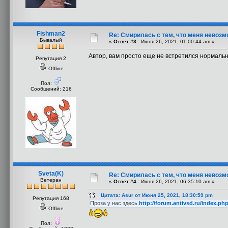
Fishman2
Re: Смирилась с тем, что меня невоз
Бывалый
«
Ответ #3 :
Июня 26, 2021, 01:00:44 am »
Автор, вам просто еще не встретился нормаль
Репутация 2
Offline
Пол:
Сообщений: 216
Sveta(K)
Re: Смирилась с тем, что меня невоз
Ветеран
«
Ответ #4 :
Июня 26, 2021, 06:35:10 am »
Цитата: Asur от Июня 25, 2021, 18:30:59 pm
Репутация 168
Проза у нас здесь
http://forum.antivsd.ru/index.p
Offline
Пол: