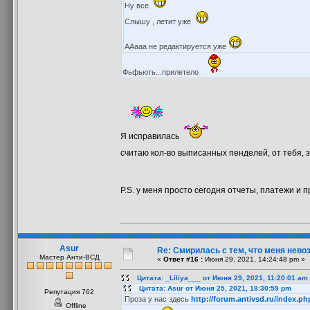
Ну все
Слышу , летит уже
ААааа не редактируется уже
Фьфьють...прилетело
Я исправилась
считаю кол-во выписанных пенделей, от тебя,
P.S. у меня просто сегодня отчеты, платежи и 
Asur
Re: Смирилась с тем, что меня нев
Мастер Анти-ВСД
«
Ответ #16 :
Июня 29, 2021, 14:24:48 pm »
Цитата: _Liliya___ от Июня 29, 2021, 11:20:01 am
Цитата: Asur от Июня 25, 2021, 18:30:59 pm
Репутация 762
Проза у нас здесь
http://forum.antivsd.ru/index.p
Offline