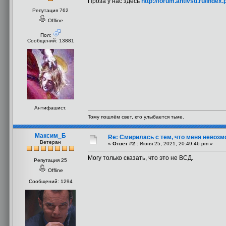
Проза у нас здесь
http://forum.antivsd.ru/inde
Репутация 762
Offline
Пол:
Сообщений: 13881
Антифашист.
Тому пошлём свет, кто улыбается тьме.
Максим_Б
Re: Смирилась с тем, что меня невоз
Ветеран
«
Ответ #2 :
Июня 25, 2021, 20:49:46 pm »
Могу только сказать, что это не ВСД.
Репутация 25
Offline
Сообщений: 1294