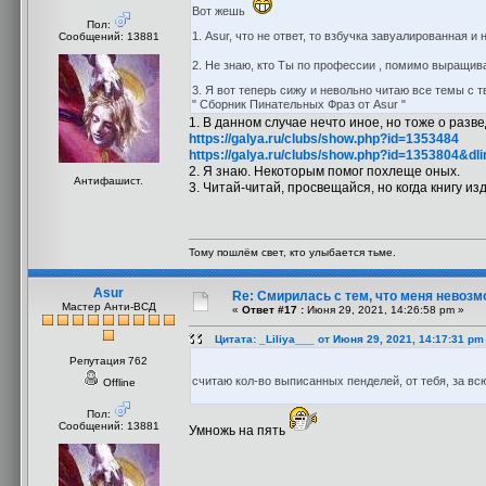
Вот жешь
Пол:
1. Asur, что не ответ, то взбучка завуалированная и
Сообщений: 13881
2. Не знаю, кто Ты по профессии , помимо выращив
3. Я вот теперь сижу и невольно читаю все темы с
" Сборник Пинательных Фраз от Asur "
1. В данном случае нечто иное, но тоже о разве
https://galya.ru/clubs/show.php?id=1353484
https://galya.ru/clubs/show.php?id=1353804
2. Я знаю. Некоторым помог похлеще оных.
Антифашист.
3. Читай-читай, просвещайся, но когда книгу из
Тому пошлём свет, кто улыбается тьме.
Asur
Re: Смирилась с тем, что меня невоз
Мастер Анти-ВСД
«
Ответ #17 :
Июня 29, 2021, 14:26:58 pm »
Цитата: _Liliya___ от Июня 29, 2021, 14:17:31 pm
Репутация 762
считаю кол-во выписанных пенделей, от тебя, за 
Offline
Пол:
Сообщений: 13881
Умножь на пять