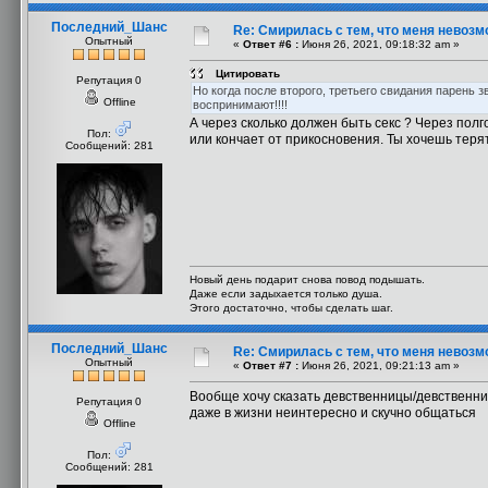
Последний_Шанс
Re: Смирилась с тем, что меня невоз
Опытный
«
Ответ #6 :
Июня 26, 2021, 09:18:32 am »
Цитировать
Репутация 0
Но когда после второго, третьего свидания парень з
Offline
воспринимают!!!!
А через сколько должен быть секс ? Через полго
Пол:
или кончает от прикосновения. Ты хочешь теря
Сообщений: 281
Новый день подарит снова повод подышать.
Даже если задыхается только душа.
Этого достаточно, чтобы сделать шаг.
Последний_Шанс
Re: Смирилась с тем, что меня невоз
Опытный
«
Ответ #7 :
Июня 26, 2021, 09:21:13 am »
Вообще хочу сказать девственницы/девственник
Репутация 0
даже в жизни неинтересно и скучно общаться
Offline
Пол:
Сообщений: 281