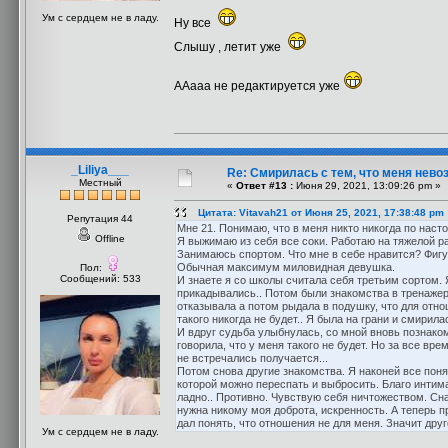
Ум с сердцем не в ладу.
Ну все
Слышу , летит уже
ААааа не редактируется уже
_Liliya___
Re: Смирилась с тем, что меня нев
Местный
«
Ответ #13 :
Июня 29, 2021, 13:09:26 pm »
Цитата: Vitavah21 от Июня 25, 2021, 17:38:48 pm
Репутация 44
Мне 21. Понимаю, что в меня никто никогда по наст
Offline
Я выжимаю из себя все соки. Работаю на тяжелой ра
Занимаюсь спортом. Что мне в себе нравится? Фигу
Обычная максимум миловидная девушка.
Пол:
Сообщений: 533
И знаете я со школы считала себя третьим сортом. 
прикадывались.. Потом были знакомства в тренажерке
отказывала а потом рыдала в подушку, что для отно
такого никогда не будет.. Я была на грани и смирилас
И вдруг судьба улыбнулась, со мной вновь познаком
говорила, что у меня такого не будет. Но за все вр
не встречались получается...
Потом снова другие знакомства. Я наконей все поня
которой можно переспать и выбросить. Благо интима 
ладно.. Противно. Чувствую себя ничтожеством. Сна
нужна никому моя доброта, искренность. А теперь пр
дал понять, что отношения не для меня. Значит дру
Ум с сердцем не в ладу.