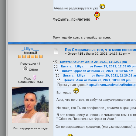
ААааа не редактируется уже
Фьфьють...прилетело
Тому пошлём свет, кто улыбается тьме.
_Liliya___
Re: Смирилась с тем, что меня невоз
Местный
«
Ответ #15 :
Июня 29, 2021, 14:17:31 pm »
Цитата: Asur от Июня 29, 2021, 14:13:22 pm
Репутация 44
Цитата: _Liliya___ от Июня 29, 2021, 12:59:09 p
Offline
Цитата: фросяК от Июня 29, 2021, 11:38:56 am
Цитата: _Liliya___ от Июня 29, 2021, 11:20:01 
Пол:
Цитата: Asur от Июня 25, 2021, 18:30:59 pm
Сообщений: 533
Проза у нас здесь
http://forum.antivsd.ru/index
Вот жешь
Asur, что не ответ, то взбучка завуалированная и 
Не знаю, кто Ты по профессии , помимо выращива
Я вот теперь сижу и невольно читаю все темы с 
" Сборник Пинательных Фраз от Asur "
Он не выращивает кроликов, (мы уже выросшие) а 
Ум с сердцем не в ладу.