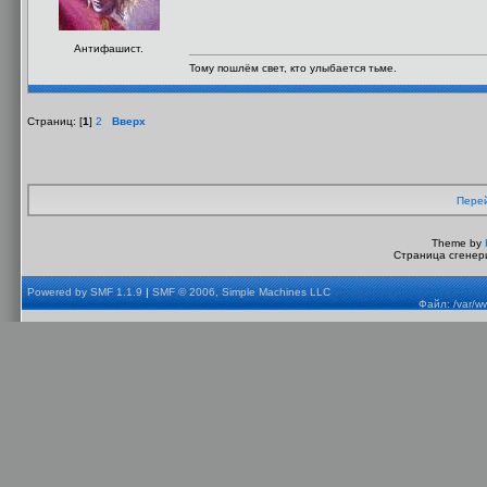
Антифашист.
Тому пошлём свет, кто улыбается тьме.
Страниц: [
1
]
2
Вверх
Перей
Theme by
Страница сгенери
Powered by SMF 1.1.9
|
SMF © 2006, Simple Machines LLC
Файл: /var/w