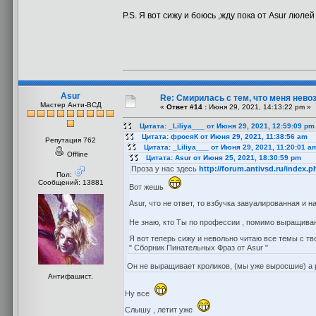
P.S. Я вот сижу и боюсь ,жду пока от Asur люл
Asur
Re: Смирилась с тем, что меня нев
Мастер Анти-ВСД
«
Ответ #14 :
Июня 29, 2021, 14:13:22 pm »
Цитата: _Liliya___ от Июня 29, 2021, 12:59:09 pm
Цитата: фросяК от Июня 29, 2021, 11:38:56 am
Репутация 762
Цитата: _Liliya___ от Июня 29, 2021, 11:20:01 a
Offline
Цитата: Asur от Июня 25, 2021, 18:30:59 pm
Проза у нас здесь
http://forum.antivsd.ru/index.
Пол:
Сообщений: 13881
Вот жешь
Asur, что не ответ, то взбучка завуалированная и н
Не знаю, кто Ты по профессии , помимо выращива
Я вот теперь сижу и невольно читаю все темы с т
" Сборник Пинательных Фраз от Asur "
Он не выращивает кроликов, (мы уже выросшие) а р
Антифашист.
Ну все
Слышу , летит уже