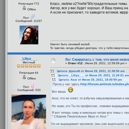
Класс, люблю х2?пи№"90страдательные темы.
Репутация 772
Автор, все у вас будет хорошо. И Ваш принц н
Offline
А если не прискачет, то заведете котиков. мррр
Пол:
Сообщений: 11237
Хватит быть ленивой жопой.
То чувство, когда убедил доктора, что у тебя смертель
_Liliya___
Re: Смирилась с тем, что меня нев
Местный
«
Ответ #12 :
Июня 29, 2021, 12:59:09 pm »
Цитата: фросяК от Июня 29, 2021, 11:38:56 am
Репутация 44
Цитата: _Liliya___ от Июня 29, 2021, 11:20:01 am
Offline
Цитата: Asur от Июня 25, 2021, 18:30:59 pm
Проза у нас здесь
http://forum.antivsd.ru/index.
Пол:
Сообщений: 533
Вот жешь
Asur, что не ответ, то взбучка завуалированная и н
Не знаю, кто Ты по профессии , помимо выращиван
Я вот теперь сижу и невольно читаю все темы с т
" Сборник Пинательных Фраз от Asur "
Он не выращивает кроликов, (мы уже выросшие) а р