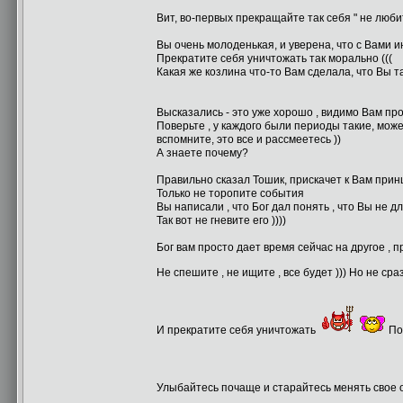
Вит, во-первых прекращайте так себя " не люби
Вы очень молоденькая, и уверена, что с Вами 
Прекратите себя уничтожать так морально (((
Какая же козлина что-то Вам сделала, что Вы та
Высказались - это уже хорошо , видимо Вам пр
Поверьте , у каждого были периоды такие, мож
вспомните, это все и рассмеетесь ))
А знаете почему?
Правильно сказал Тошик, прискачет к Вам принц
Только не торопите события
Вы написали , что Бог дал понять , что Вы не 
Так вот не гневите его ))))
Бог вам просто дает время сейчас на другое , п
Не спешите , не ищите , все будет ))) Но не ср
И прекратите себя уничтожать
По
Улыбайтесь почаще и старайтесь менять свое