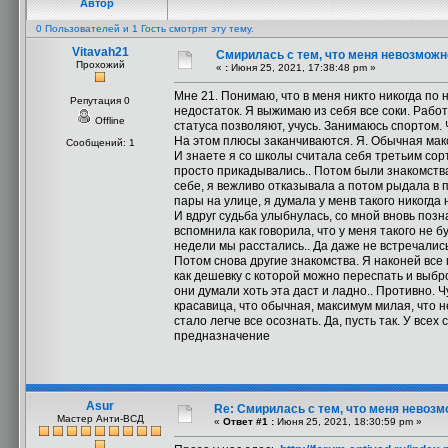
Автор
0 Пользователей и 1 Гость смотрят эту тему.
Vitavah21
Смирилась с тем, что меня невозможн
Прохожий
«
:
Июня 25, 2021, 17:38:48 pm »
Мне 21. Понимаю, что в меня никто никогда по 
Репутация 0
недостаток. Я выжимаю из себя все соки. Рабо
Offline
статуса позволяют, учусь. Занимаюсь спортом. 
На этом плюсы заканчиваются. Я. Обычная ма
Сообщений: 1
И знаете я со школы считала себя третьим сорт
просто прикадывались.. Потом были знакомства 
себе, я вежливо отказывала а потом рыдала в 
пары на улице, я думала у менв такого никогда н
И вдруг судьба улыбнулась, со мной вновь позн
вспомнила как говорила, что у меня такого не 
недели мы расстались.. Да даже не встречались
Потом снова другие знакомства. Я наконей все
как дешевку с которой можно переспать и выбро
они думали хоть эта даст и ладно.. Противно. 
красавица, что обычная, максимум милая, что н
стало легче все осознать. Да, пусть так. У всех
предназначение
Asur
Re: Смирилась с тем, что меня невоз
Мастер Анти-ВСД
«
Ответ #1 :
Июня 25, 2021, 18:30:59 pm »