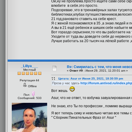
Ой,ну не проблема.просто ищите сами себе ск
влюбите в себя.это просто.
Подозреваю ,что в тренажёрных залах тусуютс
библиотеках,клубах путешественников,велосип
21 год,рановато ставить на себе крест.
Я с женой познакомился в 35 ,а знаю людей и 
А вы в 21 ещё ребенок и шишек себе набьете мн
Вот гораздо серьезнее,то что вы работаете на
Уходите от туда.вы доведете себя до нервного
Лучше работать за 20 тысяч на лёгкой работе ,и
_Liliya___
Re: Смирилась с тем, что меня нев
Местный
«
Ответ #9 :
Июня 29, 2021, 11:20:01 am »
Цитата: Asur от Июня 25, 2021, 18:30:59 pm
Репутация 44
Проза у нас здесь
http://forum.antivsd.ru/index.p
Offline
Вот жешь
Пол:
Asur, что не ответ, то взбучка завуалированная
Сообщений: 533
Не знаю, кто Ты по профессии , помимо выращ
Я вот теперь сижу и невольно читаю все темы 
" Сборник Пинательных Фраз от Asur "