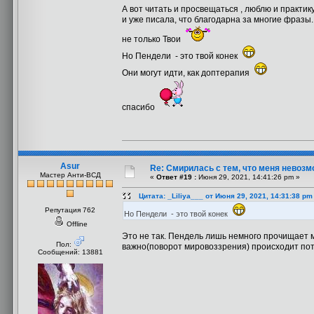
А вот читать и просвещаться , люблю и практи
и уже писала, что благодарна за многие фразы.
не только Твои
Но Пендели - это твой конек
Они могут идти, как доптерапия
спасибо
Asur
Re: Смирилась с тем, что меня невоз
Мастер Анти-ВСД
«
Ответ #19 :
Июня 29, 2021, 14:41:26 pm »
Цитата: _Liliya___ от Июня 29, 2021, 14:31:38 pm
Репутация 762
Но Пендели - это твой конек
Offline
Это не так. Пендель лишь немного прочищает м
Пол:
важно(поворот мировоззрения) происходит пот
Сообщений: 13881