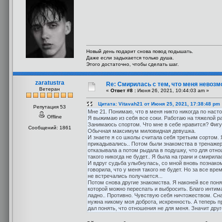
Новый день подарит снова повод подышать.
Даже если задыхается только душа.
Этого достаточно, чтобы сделать шаг.
zaratustra
Re: Смирилась с тем, что меня невоз
Ветеран
«
Ответ #8 :
Июня 26, 2021, 10:44:03 am »
Цитата: Vitavah21 от Июня 25, 2021, 17:38:48 pm
Репутация 53
Мне 21. Понимаю, что в меня никто никогда по наст
Offline
Я выжимаю из себя все соки. Работаю на тяжелой ра
Занимаюсь спортом. Что мне в себе нравится? Фигу
Сообщений: 1861
Обычная максимум миловидная девушка.
И знаете я со школы считала себя третьим сортом. 
прикадывались.. Потом были знакомства в тренажерке
отказывала а потом рыдала в подушку, что для отно
такого никогда не будет.. Я была на грани и смирилас
И вдруг судьба улыбнулась, со мной вновь познаком
говорила, что у меня такого не будет. Но за все вр
не встречались получается...
Потом снова другие знакомства. Я наконей все поня
которой можно переспать и выбросить. Благо интима 
ладно.. Противно. Чувствую себя ничтожеством. Сна
нужна никому моя доброта, искренность. А теперь пр
дал понять, что отношения не для меня. Значит дру