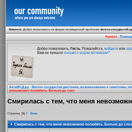
Новости
:
Добро пожаловать на форум посвященный проблеме
вегето-сосудистой д
Начало
|
Помощ
Добро пожаловать,
Гость
. Пожалуйста,
войдите
или
зар
Вам не пришло
письмо с кодом активации?
АнтиВСД.ру - Вегето-сосудистая дистония, возникновение и симптомы, л
невозможно полюбить. Больно до слез
Смирилась с тем, что меня невозможн
Страниц: [
1
]
2
Вниз
Смирилась с тем, что меня невозможно полюбить. Больно до слез