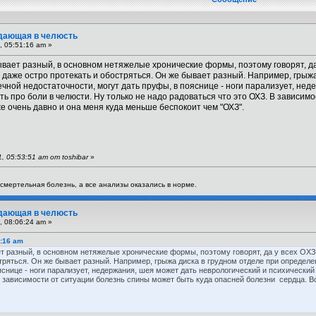
тдающая в челюсть
, 05:51:16 am »
вает разный, в основном нетяжелые хронические формы, поэтому говорят, да
 даже остро протекать и обостряться. Он же бывает разный. Например, грыж
ной недостаточности, могут дать пруфы, в пояснице - ноги парализует, неде
ить про боли в челюсти. Ну только не надо радоваться что это ОХЗ. В зависи
е очень давно и она меня куда меньше беспокоит чем "ОХЗ".
 05:53:51 am от toshibar
»
я смертельная болезнь, а все анализы оказались в норме.
тдающая в челюсть
, 08:06:24 am »
1:16 am
т разный, в основном нетяжелые хронические формы, поэтому говорят, да у всех ОХЗ
стряться. Он же бывает разный. Например, грыжа диска в грудном отделе при опреде
снице - ноги парализует, недержания, шея может дать неврологический и психический б
В зависимости от ситуации болезнь спины может быть куда опасней болезни сердца. 