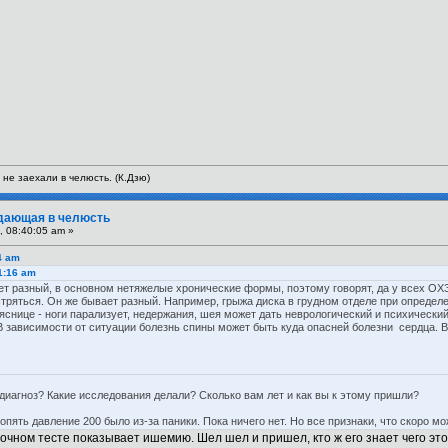
 не заехали в челюсть. (К.Дзю)
тдающая в челюсть
, 08:40:05 am »
4 am
51:16 am
т разный, в основном нетяжелые хронические формы, поэтому говорят, да у всех ОХЗ
стряться. Он же бывает разный. Например, грыжа диска в грудном отделе при опреде
яснице - ноги парализует, недержания, шея может дать неврологический и психический 
 В зависимости от ситуации болезнь спины может быть куда опасней болезни сердца. 
диагноз? Какие исследования делали? Сколько вам лет и как вы к этому пришли?
пять давление 200 было из-за паники. Пока ничего нет. Но все признаки, что скоро мо
зочном тесте показывает ишемию. Шел шел и пришел, кто ж его знает чего это