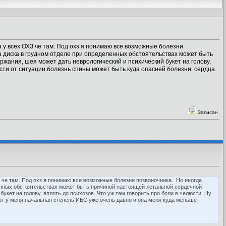
 у всех ОХЗ че там. Под охз я понимаю все возможные болезни
а диска в грудном отделе при определенных обстоятельствах может быть
ржания, шея может дать неврологический и психический букет на голову,
мости от ситуации болезнь спины может быть куда опасней болезни сердца.
Записан
 че там. Под охз я понимаю все возможные болезни позвоночника. Но иногда
ленных обстоятельствах может быть причиной настоящей летальной сердечной
укет на голову, вплоть до психозов. Что уж там говорить про боли в челюсти. Ну
Вот у меня начальная степень ИБС уже очень давно и она меня куда меньше