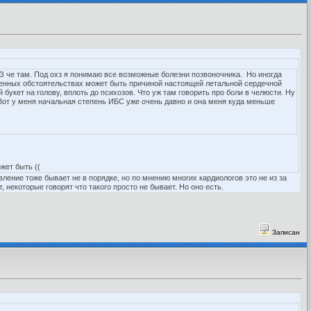
З че там. Под охз я понимаю все возможные болезни позвоночника. Но иногда
еленных обстоятельствах может быть причиной настоящей летальной сердечной
букет на голову, вплоть до психозов. Что уж там говорить про боли в челюсти. Ну
 Вот у меня начальная степень ИБС уже очень давно и она меня куда меньше
жет быть ((
ление тоже бывает не в порядке, но по мнению многих кардиологов это не из за
 некоторые говорят что такого просто не бывает. Но оно есть.
Записан