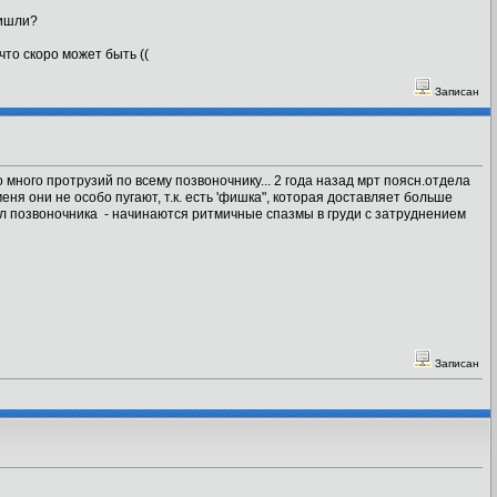
ришли?
что скоро может быть ((
Записан
 много протрузий по всему позвоночнику... 2 года назад мрт поясн.отдела
еня они не особо пугают, т.к. есть 'фишка", которая доставляет больше
ел позвоночника - начинаются ритмичные спазмы в груди с затруднением
Записан