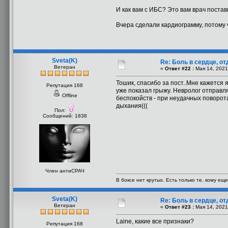
И как вам с ИБС? Это вам врач постав
Вчера сделали кардиограмму, потому ч
Sveta(K)
Re: Боль в сердце, о
Ветеран
«
Ответ #22 :
Мая 14, 2021
Тошик, спасибо за пост..Мне кажется 
Репутация 168
уже показал грыжу. Невролог отправляе
Offline
беспокойств - при неудачных поворот
дыхания(((
Пол:
Сообщений: 1838
Член антиСРАЧ
В боксе нет крутых. Есть только те, кому еще
Sveta(K)
Re: Боль в сердце, о
Ветеран
«
Ответ #23 :
Мая 14, 2021
Laine, какие все признаки?
Репутация 168