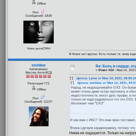
Offline
Пол:
Сообщений: 1838
Член антиСРАЧ
В боксе нет крутых. Есть только те, кому еще
toshibar
Re: Боль в сердце, о
Administrator
«
Ответ #24 :
Мая 14, 2021
Мастер Анти-ВСД
Цитата: Laine от Мая 14, 2021, 08:06:2
Цитата: toshibar от Мая 14, 2021, 05:
Репутация 772
Народ, не недооценивайте ОХЗ. Он бывае
Offline
может очень даже остро протекать и обо
недостаточности, могут дать пруфы, в по
Пол:
только не надо радоваться что это ОХЗ.
Сообщений: 11237
беспокоит чем "ОХЗ".
И как вам с ИБС? Это вам врач поставил 
Вчера сделали кардиограмму, потому что о
Никак не ощущается. Только на нагру