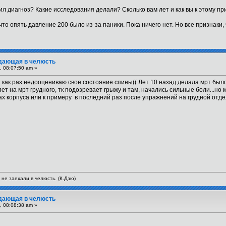
ил диагноз? Какие исследования делали? Сколько вам лет и как вы к этому п
то опять давление 200 было из-за паники. Пока ничего нет. Но все признаки, 
тдающая в челюсть
, 08:07:50 am »
я как раз недооцениваю свое состояние спины(( Лет 10 назад делала мрт было
т на мрт грудного, тк подозревает грыжу и там, начались сильные боли...но м
ах корпуса или к примеру в последний раз после упражнений на грудной отд
 не заехали в челюсть. (К.Дзю)
тдающая в челюсть
, 08:08:38 am »