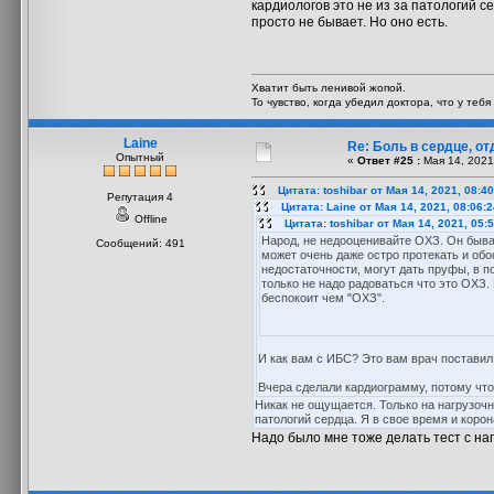
кардиологов это не из за патологий с
просто не бывает. Но оно есть.
Хватит быть ленивой жопой.
То чувство, когда убедил доктора, что у теб
Laine
Re: Боль в сердце, о
Опытный
«
Ответ #25 :
Мая 14, 2021
Цитата: toshibar от Мая 14, 2021, 08:4
Репутация 4
Цитата: Laine от Мая 14, 2021, 08:06:
Offline
Цитата: toshibar от Мая 14, 2021, 05:
Народ, не недооценивайте ОХЗ. Он быва
Сообщений: 491
может очень даже остро протекать и об
недостаточности, могут дать пруфы, в по
только не надо радоваться что это ОХЗ.
беспокоит чем "ОХЗ".
И как вам с ИБС? Это вам врач поставил
Вчера сделали кардиограмму, потому что 
Никак не ощущается. Только на нагрузочн
патологий сердца. Я в свое время и корон
Надо было мне тоже делать тест с нагру