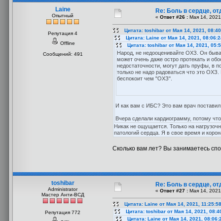
Laine
Re: Боль в сердце, о
Опытный
«
Ответ #26 :
Мая 14, 2021
Цитата: toshibar от Мая 14, 2021, 08:4
Репутация 4
Цитата: Laine от Мая 14, 2021, 08:06:
Offline
Цитата: toshibar от Мая 14, 2021, 05:
Народ, не недооценивайте ОХЗ. Он быва
Сообщений: 491
может очень даже остро протекать и об
недостаточности, могут дать пруфы, в по
только не надо радоваться что это ОХЗ.
беспокоит чем "ОХЗ".
И как вам с ИБС? Это вам врач поставил
Вчера сделали кардиограмму, потому что 
Никак не ощущается. Только на нагрузочн
патологий сердца. Я в свое время и корон
Сколько вам лет? Вы занимаетесь сп
toshibar
Re: Боль в сердце, о
Administrator
«
Ответ #27 :
Мая 14, 2021
Мастер Анти-ВСД
Цитата: Laine от Мая 14, 2021, 11:25:5
Цитата: toshibar от Мая 14, 2021, 08:
Репутация 772
Цитата: Laine от Мая 14, 2021, 08:06