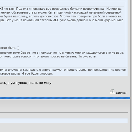
ХЗ че там. Под охз я понимаю все возможные болезни позвоночника. Но иногда
деленных обстоятельствах может быть причиной настоящей летальной сердечной
 букет на голову, вплоть до психозов. Что уж там говорить про боли в челюсти.
дца. Вот у меня начальная степень ИБС уже очень давно и она меня куда меньше
ожет быть ((
вление тоже бывает не в порядке, но по мнению многих кардиологов это не из за
, некоторые говорят что такого просто не бывает. Но оно есть.
аркты инсульты как правило имеют какую-то предисторию, не происходит на ровном
кторов риска. И все будет хорошо.
сь, шум в ушах, спать не могу.
Записан