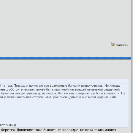
Записан
 че там. Под охз я понимаю все возможные болезни позвоночника. Но иногда
ленных обстоятельствах может быть причиной настоящей летальной сердечной
букет на голову, вплоть до психозов. Что уж там говорить про боли в челюсти. Ну
Вот у меня начальная степень ИБС уже очень давно и она меня куда меньше
жет быть ((
 берется. Давление тоже бывает не в порядке, но по мнению многих