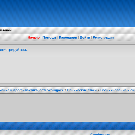
истонии
Начало
|
Помощь
|
Календарь
|
Войти
|
Регистрация
егистрируйтесь
.
ечение и профилактика, остеохондроз
»
Панические атаки
»
Возникновение и с
Сообщение