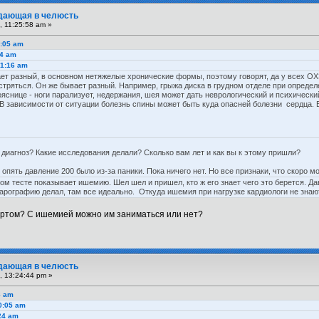
тдающая в челюсть
, 11:25:58 am »
0:05 am
24 am
51:16 am
ет разный, в основном нетяжелые хронические формы, поэтому говорят, да у всех ОХ
остряться. Он же бывает разный. Например, грыжа диска в грудном отделе при опред
яснице - ноги парализует, недержания, шея может дать неврологический и психический 
 В зависимости от ситуации болезнь спины может быть куда опасней болезни сердца.
 диагноз? Какие исследования делали? Сколько вам лет и как вы к этому пришли?
опять давление 200 было из-за паники. Пока ничего нет. Но все признаки, что скоро мо
ом тесте показывает ишемию. Шел шел и пришел, кто ж его знает чего это берется. Дав
арографию делал, там все идеально. Откуда ишемия при нагрузке кардиологи не знают,
ортом? С ишемией можно им заниматься или нет?
тдающая в челюсть
, 13:24:44 pm »
8 am
40:05 am
:24 am