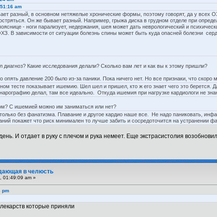
:51:16 am
ает разный, в основном нетяжелые хронические формы, поэтому говорят, да у всех О
бостряться. Он же бывает разный. Например, грыжа диска в грудном отделе при опре
ояснице - ноги парализует, недержания, шея может дать неврологический и психический
 ОХЗ. В зависимости от ситуации болезнь спины может быть куда опасней болезни сер
л диагноз? Какие исследования делали? Сколько вам лет и как вы к этому пришли?
 опять давление 200 было из-за паники. Пока ничего нет. Но все признаки, что скоро м
ном тесте показывает ишемию. Шел шел и пришел, кто ж его знает чего это берется. Да
онарографию делал, там все идеально. Откуда ишемия при нагрузке кардиологи не знают
ом? С ишемией можно им заниматься или нет?
только без фанатизма. Плавание и другое кардио наше все. Не надо паниковать, инф
ний покажет что риск минимален то лучше забить и сосредоточится на устранении фа
ень. И отдает в руку с плечом и рука немеет. Еще экстрасистолия возобновила
тдающая в челюсть
, 01:49:09 am »
6 pm
т лекарств которые приняли