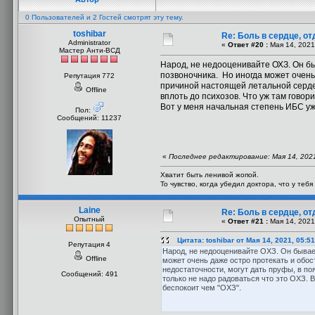
0 Пользователей и 2 Гостей смотрят эту тему.
toshibar
Re: Боль в сердце, о
Administrator
«
Ответ #20 :
Мая 14, 2021
Мастер Анти-ВСД
Народ, не недооценивайте ОХЗ. Он бы
позвоночника. Но иногда может очень
Репутация 772
причиной настоящей летальной сердеч
Offline
вплоть до психозов. Что уж там говор
Вот у меня начальная степень ИБС уж
Пол:
Сообщений: 11237
«
Последнее редактирование: Мая 14, 2021,
Хватит быть ленивой жопой.
То чувство, когда убедил доктора, что у теб
Laine
Re: Боль в сердце, о
Опытный
«
Ответ #21 :
Мая 14, 2021
Цитата: toshibar от Мая 14, 2021, 05:5
Репутация 4
Народ, не недооценивайте ОХЗ. Он бывае
Offline
может очень даже остро протекать и обо
недостаточности, могут дать пруфы, в поя
Сообщений: 491
только не надо радоваться что это ОХЗ. 
беспокоит чем "ОХЗ".