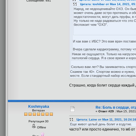
Сообщений: 491
Цитата: toshibar от Мая 14, 2021, 05
Народ, не недооценивайте ОХЗ. Он быв
может очень даже остро протекать и о
недостаточности, могут дать пруфы, в п
Ну только не надо радоваться что это
беспокоит чем "ОХЗ".
И как вам с ИБС? Это вам врач постави
Вчера сделали кардиограмму, потому что
Никак не ощущается. Только на нагрузоч
патологий сердца. Я в свое время и кор
Сколько вам лет? Вы занимаетесь спорт
Скажем так 40+. Спортом можно и нужно, 
месте. Если стандартный набор исследова
Страшно, когда болит сердце каждый д
Koshmyaka
Re: Боль в сердце, о
Ветеран
«
Ответ #29 :
Мая 15, 2021
Цитата: Laine от Мая 11, 2021, 16:24:1
Репутация 30
Еще живот целый день болит и вздутие.
Offline
часто? или просто единично, то мб о