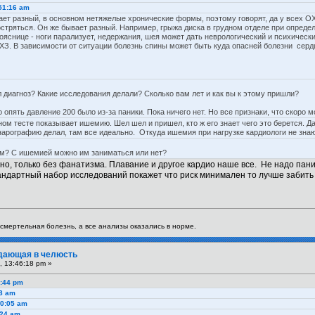
:51:16 am
ет разный, в основном нетяжелые хронические формы, поэтому говорят, да у всех ОХ
остряться. Он же бывает разный. Например, грыжа диска в грудном отделе при опред
ояснице - ноги парализует, недержания, шея может дать неврологический и психический
ОХЗ. В зависимости от ситуации болезнь спины может быть куда опасней болезни серд
 диагноз? Какие исследования делали? Сколько вам лет и как вы к этому пришли?
опять давление 200 было из-за паники. Пока ничего нет. Но все признаки, что скоро м
ом тесте показывает ишемию. Шел шел и пришел, кто ж его знает чего это берется. Да
нарографию делал, там все идеально. Откуда ишемия при нагрузке кардиологи не знают,
ом? С ишемией можно им заниматься или нет?
но, только без фанатизма. Плавание и другое кардио наше все. Не надо пан
андартный набор исследований покажет что риск минимален то лучше забить 
я смертельная болезнь, а все анализы оказались в норме.
тдающая в челюсть
, 13:46:18 pm »
4:44 pm
58 am
40:05 am
:24 am