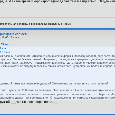
ердца. Я в свое время и коронарографию делал, там все идеально. Откуда ише
я смертельная болезнь, а все анализы оказались в норме.
тдающая в челюсть
, 10:05:13 am »
0:05 am
24 am
51:16 am
ет разный, в основном нетяжелые хронические формы, поэтому говорят, да у всех ОХ
остряться. Он же бывает разный. Например, грыжа диска в грудном отделе при опред
яснице - ноги парализует, недержания, шея может дать неврологический и психический 
 В зависимости от ситуации болезнь спины может быть куда опасней болезни сердца.
 диагноз? Какие исследования делали? Сколько вам лет и как вы к этому пришли?
опять давление 200 было из-за паники. Пока ничего нет. Но все признаки, что скоро мо
ом тесте показывает ишемию. Шел шел и пришел, кто ж его знает чего это берется. Дав
арографию делал, там все идеально. Откуда ишемия при нагрузке кардиологи не знают,
зкой ((((( что же я не попросила (((((((