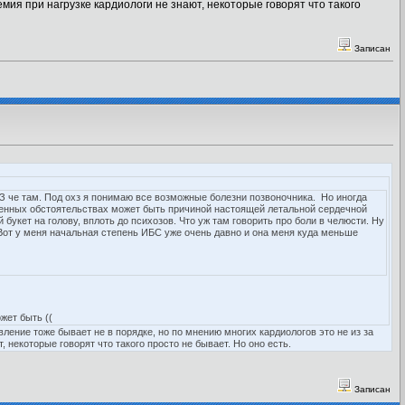
мия при нагрузке кардиологи не знают, некоторые говорят что такого
Записан
З че там. Под охз я понимаю все возможные болезни позвоночника. Но иногда
еленных обстоятельствах может быть причиной настоящей летальной сердечной
букет на голову, вплоть до психозов. Что уж там говорить про боли в челюсти. Ну
 Вот у меня начальная степень ИБС уже очень давно и она меня куда меньше
жет быть ((
ление тоже бывает не в порядке, но по мнению многих кардиологов это не из за
 некоторые говорят что такого просто не бывает. Но оно есть.
Записан