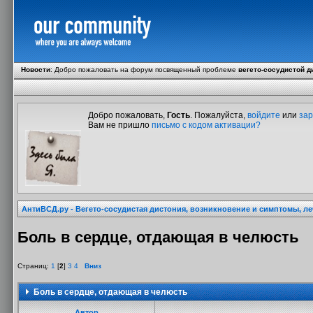
Новости
:
Добро пожаловать на форум посвященный проблеме
вегето-сосудистой д
Добро пожаловать,
Гость
. Пожалуйста,
войдите
или
зар
Вам не пришло
письмо с кодом активации?
АнтиВСД.ру - Вегето-сосудистая дистония, возникновение и симптомы, л
Боль в сердце, отдающая в челюсть
Страниц:
1
[
2
]
3
4
Вниз
Боль в сердце, отдающая в челюсть
Автор