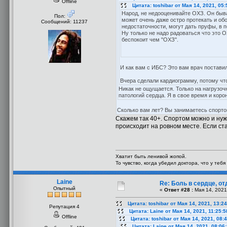
Offline
Цитата: toshibar от Мая 14, 2021, 05
Народ, не недооценивайте ОХЗ. Он быва
Пол:
может очень даже остро протекать и об
Сообщений: 11237
недостаточности, могут дать пруфы, в п
Ну только не надо радоваться что это 
беспокоит чем "ОХЗ".
И как вам с ИБС? Это вам врач поставил
Вчера сделали кардиограмму, потому что 
Никак не ощущается. Только на нагрузочн
патологий сердца. Я в свое время и коро
Сколько вам лет? Вы занимаетесь спорт
Скажем так 40+. Спортом можно и нуж
происходит на ровном месте. Если ст
Хватит быть ленивой жопой.
То чувство, когда убедил доктора, что у теб
Laine
Re: Боль в сердце, о
Опытный
«
Ответ #28 :
Мая 14, 2021
Цитата: toshibar от Мая 14, 2021, 13:2
Репутация 4
Цитата: Laine от Мая 14, 2021, 11:25:
Offline
Цитата: toshibar от Мая 14, 2021, 08:
Цитата: Laine от Мая 14, 2021, 08:06