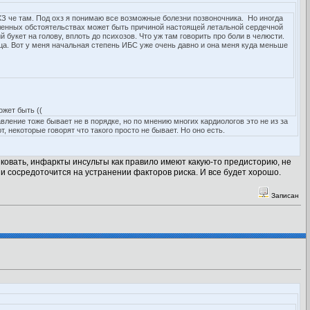
З че там. Под охз я понимаю все возможные болезни позвоночника. Но иногда
еленных обстоятельствах может быть причиной настоящей летальной сердечной
 букет на голову, вплоть до психозов. Что уж там говорить про боли в челюсти.
ца. Вот у меня начальная степень ИБС уже очень давно и она меня куда меньше
ожет быть ((
вление тоже бывает не в порядке, но по мнению многих кардиологов это не из за
 некоторые говорят что такого просто не бывает. Но оно есть.
иковать, инфаркты инсульты как правило имеют какую-то предисторию, не
и сосредоточится на устранении факторов риска. И все будет хорошо.
Записан