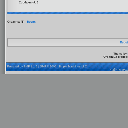
Сообщений: 2
Страниц: [
1
]
Вверх
Перей
Theme by
Страница сгенери
Powered by SMF 1.1.9
|
SMF © 2006, Simple Machines LLC
Файл: /var/w