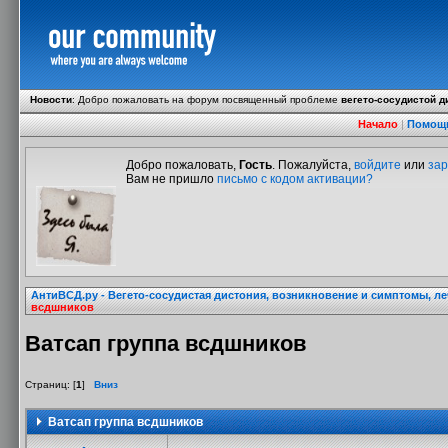
Новости
:
Добро пожаловать на форум посвященный проблеме
вегето-сосудистой д
Начало
|
Помощ
Добро пожаловать,
Гость
. Пожалуйста,
войдите
или
зар
Вам не пришло
письмо с кодом активации?
АнтиВСД.ру - Вегето-сосудистая дистония, возникновение и симптомы, л
всдшников
Ватсап группа всдшников
Страниц: [
1
]
Вниз
Ватсап группа всдшников