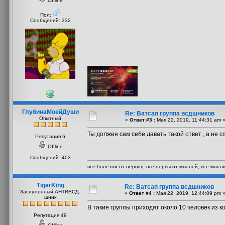
Offline
Пол:
Сообщений: 332
ГлубинаМоейДуши
Re: Ватсап группа всдшников
Опытный
«
Ответ #3 :
Мая 22, 2019, 11:44:31 am 
Ты должен сам себе давать такой ответ , а не с
Репутация 6
Offline
Сообщений: 403
все болезни от нервов, все нервы от мыслей, все мысли 
TigerKing
Re: Ватсап группа всдшников
Заслуженный АНТИВСД-
«
Ответ #4 :
Мая 22, 2019, 12:44:09 pm 
шник
В такие группы приходят около 10 человек из к
Репутация 49