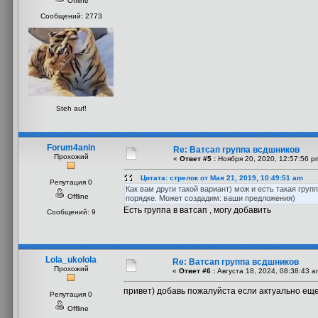
Offline
Сообщений: 2773
Steh auf!
Forum4anin
Re: Ватсап группа всдшников
Прохожий
«
Ответ #5 :
Ноября 20, 2020, 12:57:56 p
Цитата: стрелок от Мая 21, 2019, 10:49:51 am
Репутация 0
Как вам други такой вариант) мож и есть такая групп
Offline
порядке. Может создадим: ваши предложения)
Есть группа в ватсап , могу добавить
Сообщений: 9
Lola_ukolola
Re: Ватсап группа всдшников
Прохожий
«
Ответ #6 :
Августа 18, 2024, 08:38:43 a
привет) добавь пожалуйста если актуально ещ
Репутация 0
Offline