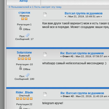
Автор
0 Пользователей и 1 Гость смотрят эту тему.
стрелок
Ватсап группа всдшников
Новичок
«
:
Мая 21, 2019, 10:49:51 am »
Как вам други такой вариант) мож и есть такая 
Репутация 1
мной все в порядке. Может создадим: ваши пр
Offline
Пол:
Сообщений: 17
Solarstone
Re: Ватсап группа всдшников
Бывалый
«
Ответ #1 :
Мая 22, 2019, 07:56:57 am 
whatsapp самый небезопасный мессенджер :)
Репутация -10
Offline
Пол:
Сообщений: 180
Rider_Blade
Re: Ватсап группа всдшников
Опытный
«
Ответ #2 :
Мая 22, 2019, 11:40:19 am 
telegram круче!
Репутация 22