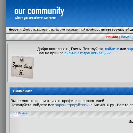
Новости
:
Добро пожаловать на форум посвященный проблеме
вегето-сосудистой д
Начало
|
Помощ
Добро пожаловать,
Гость
. Пожалуйста,
войдите
или
зар
Вам не пришло
письмо с кодом активации?
Внимание!
Вы не можете просматривать профили пользователей.
Пожалуйста, войдите или
зарегистрируйтесь
на АнтиВСД.ру - Вегето-с
Войти
Им