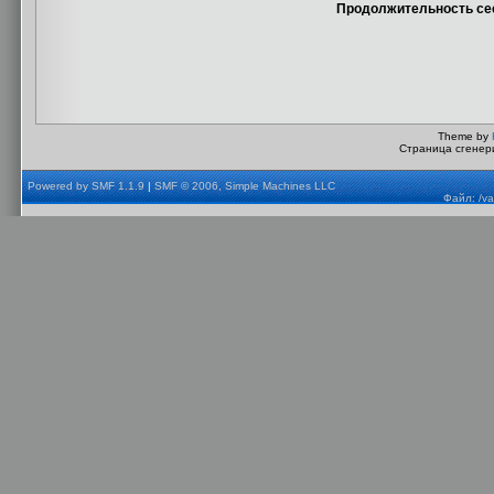
Продолжительность сес
Theme by
Страница сгенери
Powered by SMF 1.1.9
|
SMF © 2006, Simple Machines LLC
Файл: /va