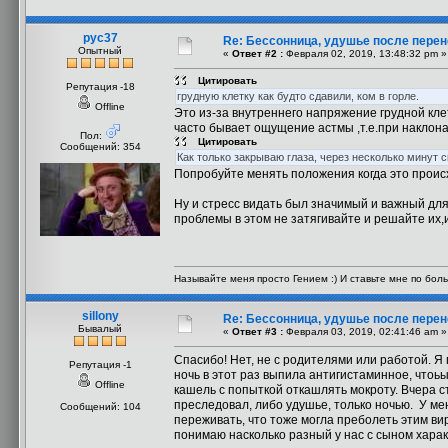
рус37
Re: Бессонница, удушье после перен
Опытный
«
Ответ #2 :
Февраля 02, 2019, 13:48:32 pm »
Цитировать
Репутация -18
грудную клетку как будто сдавили, ком в горле.
Offline
Это из-за внутреннего напряжение грудной кл
часто бывает ощущение астмы ,т.е.при наклона
Пол:
Цитировать
Сообщений: 354
Как только закрываю глаза, через несколько минут 
Попробуйте менять положения когда это происх
Ну и стресс видать был значимый и важный дл
проблемы в этом не затягивайте и решайте их,
Называйте меня просто Гением :) И ставьте мне по боль
sillony
Re: Бессонница, удушье после перен
Бывалый
«
Ответ #3 :
Февраля 03, 2019, 02:41:46 am »
Спасибо! Нет, не с родителями или работой. Я 
Репутация -1
ночь в этот раз выпила антигистаминное, чтоь
Offline
кашель с попыткой откашлять мокроту. Вчера 
преследовал, либо удушье, только ночью. У ме
Сообщений: 104
переживать, что тоже могла преболеть этим виру
понимаю насколько разный у нас с сыном харак