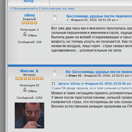
Автор
0 Пользователей и 1 Гость смотрят эту тему.
sillony
Бессонница, удушье после перенесе
Бывалый
«
:
Февраля 02, 2019, 03:51:56 am »
Вот уже два часа как я внезапно проснулась ср
Репутация -1
сильным першением и жжением в горле, ощущение
Offline
Выпила даже на всякий отхареивающее и прысн
мокроту, но теперь уснуть не получается. Как 
Сообщений: 104
нехватки воздуха, лицо горит.. страх сковал вп
одновременно... успокоительные не пила
Максим_Б
Re: Бессонница, удушье после перен
Ветеран
«
Ответ #1 :
Февраля 02, 2019, 13:33:51 pm »
Цитата: sillony от Февраля 02, 2019, 03:51:56 am
Репутация 25
Сама ПА вроде прошла, но в теле сильная усталость
Offline
Можно в таких ситуациях принять успокоительн
У меня после приступов паники, сильной тревог
Сообщений: 1294
появляется страх, что потеряешь во сне сознан
Вполне естественная реакция организма на ПА