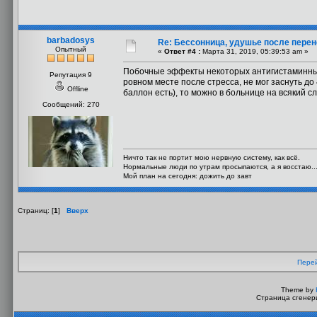
barbadosys
Re: Бессонница, удушье после перен
Опытный
«
Ответ #4 :
Марта 31, 2019, 05:39:53 am »
Побочные эффекты некоторых антигистаминных
Репутация 9
ровном месте после стресса, не мог заснуть до 
Offline
баллон есть), то можно в больнице на всякий с
Сообщений: 270
Ничто так не портит мою нервную систему, как всё.
Нормальные люди по утрам просыпаются, а я восстаю..
Мой план на сегодня: дожить до завт
Страниц: [
1
]
Вверх
Перей
Theme by
Страница сгенери