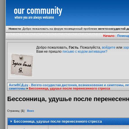
Новости
:
Добро пожаловать на форум посвященный проблеме
вегето-сосудистой д
Начало
|
Помощ
Добро пожаловать,
Гость
. Пожалуйста,
войдите
или
зар
Вам не пришло
письмо с кодом активации?
АнтиВСД.ру - Вегето-сосудистая дистония, возникновение и симптомы, л
симптомы
»
Бессонница, удушье после перенесенного стресса
Бессонница, удушье после перенесенн
Страниц: [
1
]
Вниз
Бессонница, удушье после перенесенного стресса