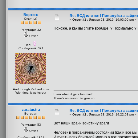
Вертиго
Re: ВСД или нет! Пожалуйста зайдите 
Опытный
«
Ответ #1 :
Января 23, 2019, 19:03:00 pm »
Похоже, а как вы спите вообще ? Нормально ? 
Репутация 32
Offline
Пол:
Сообщений: 391
And though it's hard now
With time, it works out
Even when it gets too much
There's no reason to give up
zaratustra
Re: ВСД или нет! Пожалуйста зайдите 
Ветеран
«
Ответ #2 :
Января 23, 2019, 19:22:03 pm »
Вот наши врачи воистину враги
Репутация 53
Offline
Человек в пограничном состоянии (как и все м
И пугать псих.бригадой можно,а вот посоветов
Сообщений: 1861