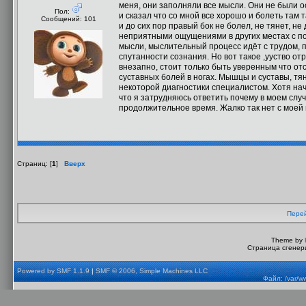
меня, они заполняли все мысли. Они не были о
Пол:
и сказал что со мной все хорошо и болеть там та
Сообщений: 101
и до сих пор правый бок не болел, не тянет, не
неприятными ощущениями в других местах с по
мысли, мыслительный процесс идёт с трудом, п
спутанности сознания. Но вот такое ,ууство о
внезапно, стоит только быть уверенным что от
суставных болей в ногах. Мышцы и суставы, тя
некоторой диагностики специалистом. Хотя нач
что я затрудняюсь ответить почему в моем слу
продолжительное время. Жалко так нет с моей 
Страниц: [
1
]
Вверх
Перей
Theme by
Страница сгенери
Powered by SMF 1.1.9
|
SMF © 2006, Simple Machines LLC
Файл: /var/w