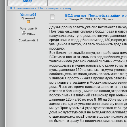
Автор
0 Пользователей и 1 Гость смотрят эту тему.
Ульяна04
ВСД или нет! Пожалуйста зайдите ,я 
Прохожий
«
:
Января 23, 2019, 18:53:26 pm »
Друзья,прошу совета,уже сил нет,кажется выход
Репутация 0
Пол года как давит сильно в боку,справа в живо
Offline
нащупала,сижу тупо дома,потомучто давление 
среди ночи с сердцебиением под 130,скорая,в
Сообщений: 1
учащенное в метро,боялась причинить вред бл
просшло.
Бок болел при ходьбе,тянул,но я работала до
ВСкочила ночью от сильного сердцебиения,упал
толком никого (это мой самый сильный страх) О
норм.сходить в туалет,наплывало какое то мут
пульс,давление 150 на сколько то,мужа умоляю
слабость,есть не могла,желчь лилась мне в жел
9 января я просто никакая прошу мужа отвезти
могут,ждите утра.Едем в Москву,там родственн
дома.Я все это время плохо ем ,аппетита нет с
отвезли в больницу ,ничего не нашли,отправил
положил меня в платный стационар при больни
давление 125 на 80,но мое 8=90 на 60,не могу
заместитель,я их умоляю меня спасти,у меня д
минут.Проснулась в 4 утра,чувствовала себя л
дома,но чувствую себя не ахти,бок побаливает,х
отдам,плачу,молюсь.Помогите друзья,похоже эт
не было что сразу бы полегчало,зам главного к