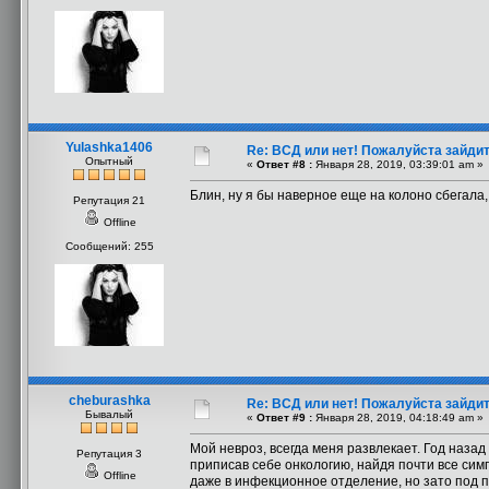
Yulashka1406
Re: ВСД или нет! Пожалуйста зайдите 
Опытный
«
Ответ #8 :
Января 28, 2019, 03:39:01 am »
Блин, ну я бы наверное еще на колоно сбегала,
Репутация 21
Offline
Сообщений: 255
cheburashka
Re: ВСД или нет! Пожалуйста зайдите 
Бывалый
«
Ответ #9 :
Января 28, 2019, 04:18:49 am »
Мой невроз, всегда меня развлекает. Год наза
Репутация 3
приписав себе онкологию, найдя почти все сим
Offline
даже в инфекционное отделение, но зато под пр