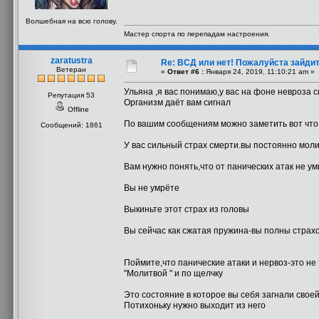
Волшебная на всю голову.
Мастер спорта по перепадам настроения.
zaratustra
Re: ВСД или нет! Пожалуйста зайдите 
Ветеран
«
Ответ #6 :
Января 24, 2019, 11:10:21 am »
Ульяна ,я вас понимаю,у вас на фоне невроза 
Репутация 53
Организм даёт вам сигнал
Offline
По вашим сообщениям можно заметить вот что
Сообщений: 1861
У вас сильный страх смерти.вы постоянно моли
Вам нужно понять,что от панических атак не у
Вы не умрёте
Выкиньте этот страх из головы
Вы сейчас как сжатая пружина-вы полны страхо
Поймите,что панические атаки и нервоз-это не
"Молитвой " и по щелчку
Это состояние в которое вы себя загнали свое
Потихоньку нужно выходит из него