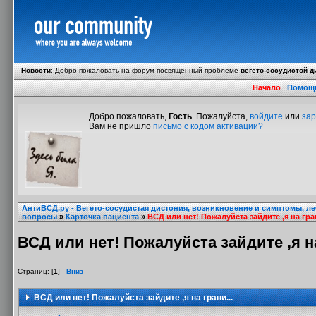
Новости
:
Добро пожаловать на форум посвященный проблеме
вегето-сосудистой д
Начало
|
Помощ
Добро пожаловать,
Гость
. Пожалуйста,
войдите
или
зар
Вам не пришло
письмо с кодом активации?
АнтиВСД.ру - Вегето-сосудистая дистония, возникновение и симптомы, л
вопросы
»
Карточка пациента
»
ВСД или нет! Пожалуйста зайдите ,я на гран
ВСД или нет! Пожалуйста зайдите ,я на
Страниц: [
1
]
Вниз
ВСД или нет! Пожалуйста зайдите ,я на грани...