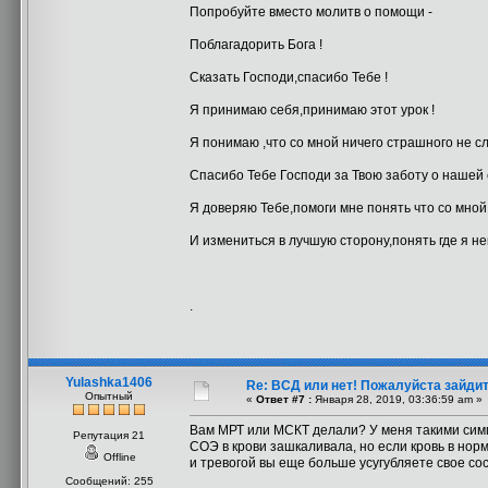
Попробуйте вместо молитв о помощи -
Поблагадорить Бога !
Сказать Господи,спасибо Тебе !
Я принимаю себя,принимаю этот урок !
Я понимаю ,что со мной ничего страшного не сл
Спасибо Тебе Господи за Твою заботу о нашей 
Я доверяю Тебе,помоги мне понять что со мно
И измениться в лучшую сторону,понять где я н
.
Yulashka1406
Re: ВСД или нет! Пожалуйста зайдите 
Опытный
«
Ответ #7 :
Января 28, 2019, 03:36:59 am »
Вам МРТ или МСКТ делали? У меня такими сим
Репутация 21
СОЭ в крови зашкаливала, но если кровь в нор
Offline
и тревогой вы еще больше усугубляете свое со
Сообщений: 255