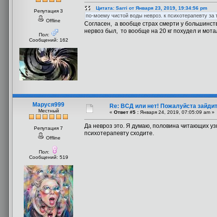
Цитата: Sarri от Января 23, 2019, 19:34:56 pm
Репутация 3
по-моему чистой воды невроз. к психотерапевту за
Offline
Согласен, а вообще страх смерти у большинства
нервоз был, то вообще на 20 кг похудел и мота
Пол:
Сообщений: 162
Маруся999
Re: ВСД или нет! Пожалуйста зайдите 
Местный
«
Ответ #5 :
Января 24, 2019, 07:05:09 am »
Да невроз это. Я думаю, половина читающих уз
Репутация 7
психотерапевту сходите.
Offline
Пол:
Сообщений: 519