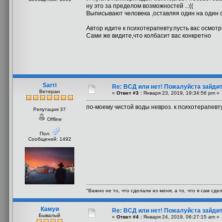
ну это за пределом возможностей ..:((
Выписывают человека ,оставляя один на один 
Автор идите к психотерапевту.пусть вас осмотр
Сами же видите,что колбасит вас конкретно
Sarri
Re: ВСД или нет! Пожалуйста зайдите 
Ветеран
«
Ответ #3 :
Января 23, 2019, 19:34:56 pm »
по-моему чистой воды невроз. к психотерапев
Репутация 37
Offline
Пол:
Сообщений: 1492
"Важно не то, что сделали из меня, а то, что я сам сде
Камуи
Re: ВСД или нет! Пожалуйста зайдите 
Бывалый
«
Ответ #4 :
Января 24, 2019, 06:27:15 am »