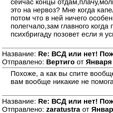
сейчас концы отдам,плачу,мо
это на нервоз? Мне когда кап
потом что в ней ничего особен
полегчало,зам главного когда 
психбригаду позовет если я ус
Название:
Re: ВСД или нет! Пож
Отправлено:
Вертиго
от
Января 
Похоже, а как вы спите вообщ
вам вообще никакие не помога
Название:
Re: ВСД или нет! Пож
Отправлено:
zaratustra
от
Январ