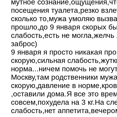
мутное сознание,ощущения,чт
посещения туалета,резко взле
сколько то,мужа умоляю вызва
прошло,до 9 января скорых б
слабость,есть не могла,желчь
заброс)
9 января я просто никакая пр
скорую,сильная слабость,жутк
норма...ничем помочь не могу
Москву,там родственники муж
скорую,давление в норме,кров
,оставили дома.Я все это врем
совсем,похудела на 3 кг.На с
слабость,нет аппетита,вечеро