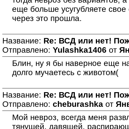
еще больше усугубляете свое 
через это прошла.
Название:
Re: ВСД или нет! Пож
Отправлено:
Yulashka1406
от
Ян
Блин, ну я бы наверное еще на
долго мучаетесь с животом(
Название:
Re: ВСД или нет! Пож
Отправлено:
cheburashka
от
Янв
Мой невроз, всегда меня развл
тянущей, давящей, распирающ