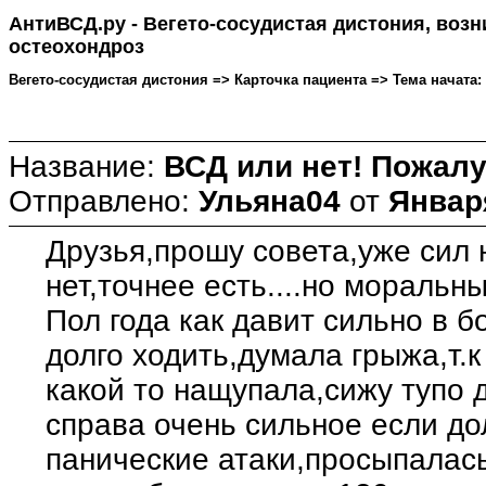
АнтиВСД.ру - Вегето-сосудистая дистония, воз
остеохондроз
Вегето-сосудистая дистония => Карточка пациента => Тема начата: 
Название:
ВСД или нет! Пожалуй
Отправлено:
Ульяна04
от
Января
Друзья,прошу совета,уже сил 
нет,точнее есть....но моральн
Пол года как давит сильно в б
долго ходить,думала грыжа,т.к
какой то нащупала,сижу тупо 
справа очень сильное если до
панические атаки,просыпалась