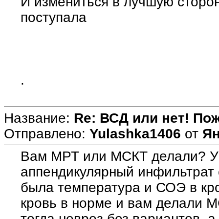
И измениться в лучшую сторон
поступала
.
Название:
Re: ВСД или нет! Пож
Отправлено:
Yulashka1406
от
Ян
Вам МРТ или МСКТ делали? У
аппендикулярный инфильтрат 
была температура и СОЭ в кр
кровь в норме и вам делали 
тогда невроз без вариантов, а