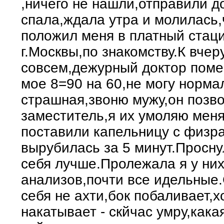
,ничего не нашли,отправили д
спала,ждала утра и молилась
положил меня в платный стац
г.Москвы,по знакомству.К вче
совсем,дежурный доктор поме
мое 8=90 на 60,не могу норм
страшная,звоню мужу,он позв
заместитель,я их умоляю меня
поставили капельницу с физра
вырубилась за 5 минут.Просну
себя лучше.Пролежала я у них
анализов,почти все идельные.
себя не ахти,бок побаливает,х
накатывает - скйчас умру,какая