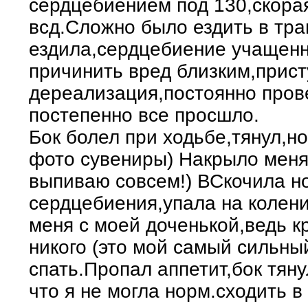
сердцебиением под 130,скорая
всд.Сложно было ездить в тра
ездила,сердцебиение учащенн
причинить вред близким,прис
дереализация,постоянно прове
постепенно все просшло.
Бок болел при ходьбе,тянул,н
фото сувениры) Накрыло меня
выпиваю совсем!) ВСкочила н
сердцебиения,упала на колени
меня с моей доченькой,ведь к
никого (это мой самый сильны
спать.Пропал аппетит,бок тяну
что я не могла норм.сходить в