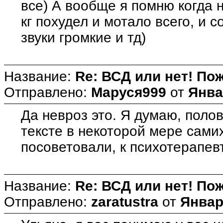
все) А вообще я помню когда 
кг похудел и мотало всего, и 
звуки громкие и тд)
Название:
Re: ВСД или нет! Пож
Отправлено:
Маруся999
от
Янва
Да невроз это. Я думаю, поло
тексте в некоторой мере сам
посоветовали, к психотерапев
Название:
Re: ВСД или нет! Пож
Отправлено:
zaratustra
от
Января