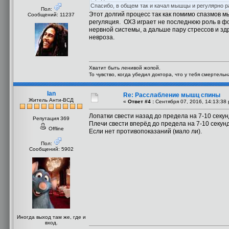
Спасибо, в общем так и качал мышцы и регулярно р
Пол:
Этот долгий процесс так как помимо спазмов
Сообщений: 11237
регуляция. ОХЗ играет не последнюю роль в ф
нервной системы, а дальше пару стрессов и з
невроза.
Хватит быть ленивой жопой.
То чувство, когда убедил доктора, что у тебя смертель
Ian
Re: Расслабление мышц спины
Житель Анти-ВСД
«
Ответ #4 :
Сентября 07, 2016, 14:13:38 
Лопатки свести назад до предела на 7-10 секун
Репутация 369
Плечи свести вперёд до предела на 7-10 секунд
Offline
Если нет противопоказаний (мало ли).
Пол:
Сообщений: 5902
Иногда выход там же, где и
вход.