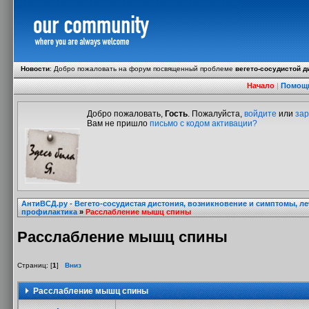
Новости
:
Добро пожаловать на форум посвященный проблеме
вегето-сосудистой д
Начало
|
Помощ
Добро пожаловать,
Гость
. Пожалуйста,
войдите
или
зар
Вам не пришло
письмо с кодом активации?
АнтиВСД.ру - Вегето-сосудистая дистония, возникновение и симптомы, л
профилактика
»
Расслабление мышц спины
Расслабление мышц спины
Страниц: [
1
]
Вниз
Расслабление мышц спины