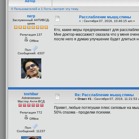
Автор
0 Пользователей и 1 Гость смотрят эту тему.
nerp
Расслабление мышц спины
Заслуженный АНТИВСД-
«
:
Сентября 07, 2016, 10:46:15 am »
шник
Кто, какие меры предпринимает для расслабл
Мне доктор-массажист сказала что у меня очен
Репутация 137
после него я думаю улучшение будет длиться н
Offline
Пол:
Сообщений: 4337
toshibar
Re: Расслабление мышц спины
Administrator
«
Ответ #1 :
Сентября 07, 2016, 11:21:53 
Мастер Анти-ВСД
Привет, любые потягушки плюс силовые на мыш
50℅ спазма - проделки психики.
Репутация 772
Offline
Пол:
Сообщений: 11237