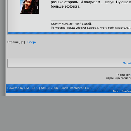
разные стороны. И получаем .... цигун. Ну еще
больше эффекта.
Хватит быть ленивой жопой.
То чувство, когда убедил доктора, что у тебя смертель
Страниц: [
1
]
Вверх
Перей
Theme by
Страница сгенери
Powered by SMF 1.1.9
|
SMF © 2006, Simple Machines LLC
Файл: /var/w