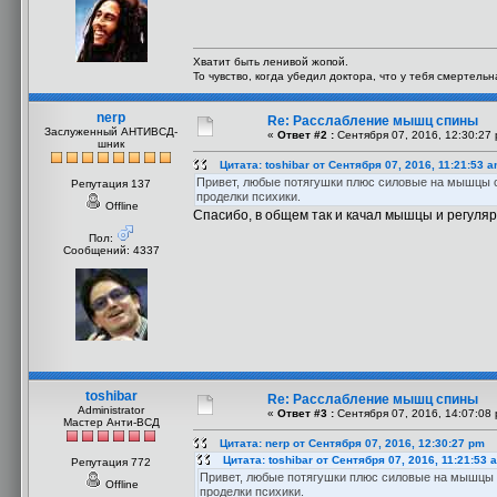
Хватит быть ленивой жопой.
То чувство, когда убедил доктора, что у тебя смертель
nerp
Re: Расслабление мышц спины
Заслуженный АНТИВСД-
«
Ответ #2 :
Сентября 07, 2016, 12:30:27 
шник
Цитата: toshibar от Сентября 07, 2016, 11:21:53 
Привет, любые потягушки плюс силовые на мышцы сп
Репутация 137
проделки психики.
Offline
Спасибо, в общем так и качал мышцы и регуляр
Пол:
Сообщений: 4337
toshibar
Re: Расслабление мышц спины
Administrator
«
Ответ #3 :
Сентября 07, 2016, 14:07:08 
Мастер Анти-ВСД
Цитата: nerp от Сентября 07, 2016, 12:30:27 pm
Цитата: toshibar от Сентября 07, 2016, 11:21:53 
Репутация 772
Привет, любые потягушки плюс силовые на мышцы с
Offline
проделки психики.