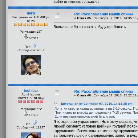
Выйти из невроза!? А куда???
nerp
Re: Расслабление мышц спины
Заслуженный АНТИВСД-
«
Ответ #5 :
Сентября 07, 2016, 14:35:55 
шник
Всем спасибо за советы, буду пробовать.
Репутация 137
Offline
Пол:
Сообщений: 4337
toshibar
Re: Расслабление мышц спины
Administrator
«
Ответ #6 :
Сентября 07, 2016, 15:22:52 
Мастер Анти-ВСД
Цитата: Ian от Сентября 07, 2016, 14:13:38 pm
Лопатки свести назад до предела на 7-10 секунд. По
Репутация 772
Плечи свести вперёд до предела на 7-10 секунд. По
Offline
Если нет противопоказаний (мало ли).
Это хорошее упражнение. Но я хочу сказать, ч
Пол:
Любой сегмент: условно шейный грудной поясни
Сообщений: 11237
скручивание. Возможны всякие полускручивания
запрокинуть шею и одновременно завести руку н