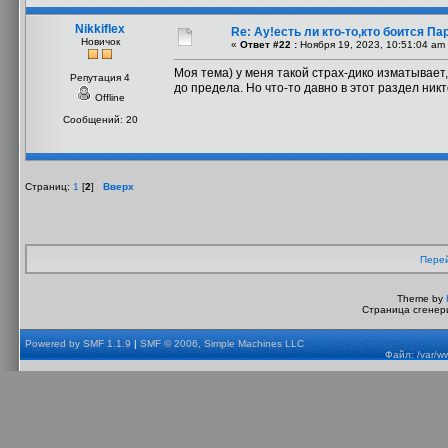
Nikkiflex
Re: Ау!есть ли кто-то,кто боится П
Новичок
«
Ответ #22 :
Ноября 19, 2023, 10:51:04 am
Моя тема) у меня такой страх-дико изматывает
Репутация 4
до предела. Но что-то давно в этот раздел ник
Offline
Сообщений: 20
Страниц:
1
[
2
]
Вверх
Перей
Theme by
Страница сгенери
Powered by SMF 1.1.9
|
SMF © 2006, Simple Machines LLC
Файл: /var/w