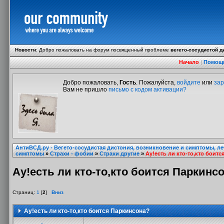
Новости
:
Добро пожаловать на форум посвященный проблеме
вегето-сосудистой д
Начало
|
Помощ
Добро пожаловать,
Гость
. Пожалуйста,
войдите
или
зар
Вам не пришло
письмо с кодом активации?
АнтиВСД.ру - Вегето-сосудистая дистония, возникновение и симптомы, л
симптомы
»
Страхи - фобии
»
Страхи другие
»
Ау!есть ли кто-то,кто боит
Ау!есть ли кто-то,кто боится Паркинс
Страниц:
1
[
2
]
Вниз
Ау!есть ли кто-то,кто боится Паркинсона?