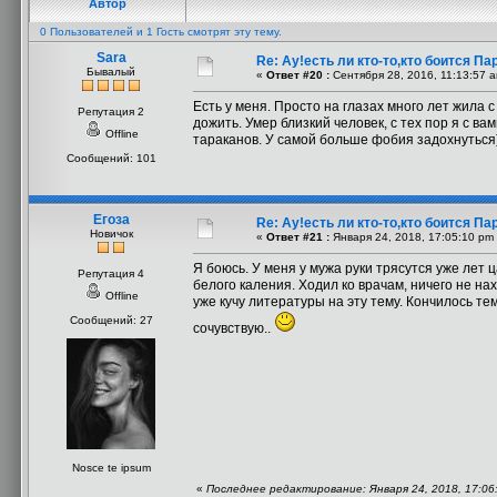
Автор
0 Пользователей и 1 Гость смотрят эту тему.
Sara
Re: Ау!есть ли кто-то,кто боится П
Бывалый
«
Ответ #20 :
Сентября 28, 2016, 11:13:57 
Есть у меня. Просто на глазах много лет жила 
Репутация 2
дожить. Умер близкий человек, с тех пор я с ва
Offline
тараканов. У самой больше фобия задохнуться
Сообщений: 101
Егоза
Re: Ау!есть ли кто-то,кто боится П
Новичок
«
Ответ #21 :
Января 24, 2018, 17:05:10 pm
Я боюсь. У меня у мужа руки трясутся уже лет 
Репутация 4
белого каления. Ходил ко врачам, ничего не на
Offline
уже кучу литературы на эту тему. Кончилось тем
Сообщений: 27
сочувствую..
Nosce te ipsum
«
Последнее редактирование: Января 24, 2018, 17:06