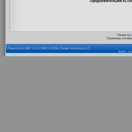
Продолжительность сес
Theme by
Страница сгенери
Powered by SMF 1.1.9
|
SMF © 2006, Simple Machines LLC
Файл: /va