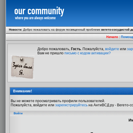
Новости
:
Добро пожаловать на форум посвященный проблеме
вегето-сосудистой д
Начало
|
Помощ
Добро пожаловать,
Гость
. Пожалуйста,
войдите
или
зар
Вам не пришло
письмо с кодом активации?
Внимание!
Вы не можете просматривать профили пользователей.
Пожалуйста, войдите или
зарегистрируйтесь
на АнтиВСД.ру - Вегето-с
Войти
Им