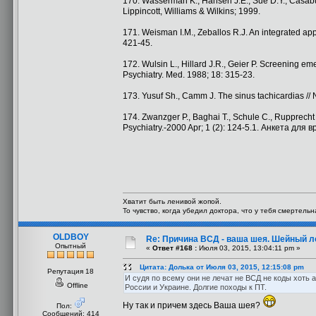
170. Wasserman K., Hansen J.E., Sue D.Y., Casaburi 
Lippincott, Williams & Wilkins; 1999.
171. Weisman I.M., Zeballos R.J. An integrated appr
421-45.
172. Wulsin L., Hillard J.R., Geier P. Screening eme
Psychiatry. Med. 1988; 18: 315-23.
173. Yusuf Sh., Camm J. The sinus tachicardias // N
174. Zwanzger P., Baghai T., Schule C., Rupprecht R
Psychiatry.-2000 Apr; 1 (2): 124-5.1. Анкета для в
Хватит быть ленивой жопой.
То чувство, когда убедил доктора, что у тебя смертель
OLDBOY
Re: Причина ВСД - ваша шея. Шейный ло
Опытный
«
Ответ #168 :
Июля 03, 2015, 13:04:11 pm »
Цитата: Долька от Июля 03, 2015, 12:15:08 pm
Репутация 18
И судя по всему они не лечат не ВСД не коды хоть а
Offline
России и Украине. Долгие походы к ПТ.
Ну так и причем здесь Ваша шея?
Пол:
Сообщений: 414