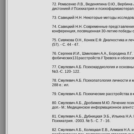
72. Ромасенко Л.В., Веденяпина О.Ю., Вербина
дистонией // Психиатрия и психофармакотерапия. 
73. Савицкий H.H. Некоторые методы исследова
74. Савицкий H.H. Современные представления
конференция, посвященная 30-летию победы со
75. Сивякова О.Н., Конюк Е.Ф. Диагностика и л
(57). - С. 44 - 47.
76. Сергеев И.И., Шмилович A.A., Бородина Л
фобических131расстройств // Тревога и обсессии 
77. Смулевич А.Б. Психокардиология и основны
№3.-С. 120- 122.
78. Смулевич А.Б. Психопатология личности и 
288 е.: ил.
79. Смулевич А.Б. Психические расстройства в к
80. Смулевич А.Б., Дробижев М.Ю. Лечение психи
доп.- М.: Медицинское информационное агентств
81. Смулевич А.Б., Дубницкая Э.Б., Ильина H.A
Психиатрия. -2003. № 5.- С. 7 - 16.
82. Смулевич А.Б., Колюцкая Е.В., Алмаев H.A.