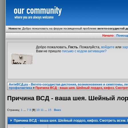
Новости
:
Добро пожаловать на форум посвященный проблеме
вегето-сосудистой д
Начало
|
Помощ
Добро пожаловать,
Гость
. Пожалуйста,
войдите
или
зар
Вам не пришло
письмо с кодом активации?
АнтиВСД.ру - Вегето-сосудистая дистония, возникновение и симптомы, л
профилактика
»
Причина ВСД - ваша шея. Шейный лордоз, кифоз. Смотрет
Причина ВСД - ваша шея. Шейный лорд
Страниц:
1
...
7
8
[
9
]
10
11
...
15
Вниз
Причина ВСД - ваша шея. Шейный лордоз, кифоз. Смотреть всем. 