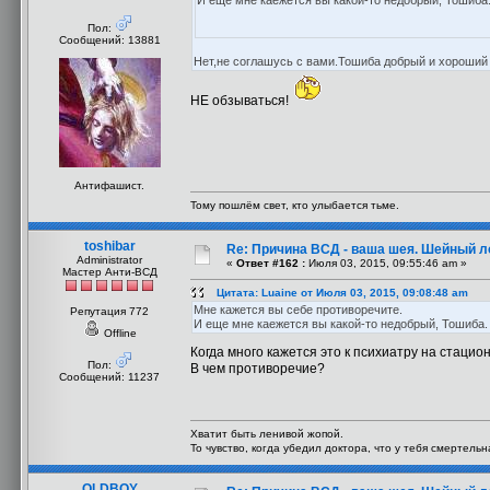
И еще мне каежется вы какой-то недобрый, Тошиба
Пол:
Сообщений: 13881
Нет,не соглашусь с вами.Тошиба добрый и хороший
НЕ обзываться!
Антифашист.
Тому пошлём свет, кто улыбается тьме.
toshibar
Re: Причина ВСД - ваша шея. Шейный ло
Administrator
«
Ответ #162 :
Июля 03, 2015, 09:55:46 am »
Мастер Анти-ВСД
Цитата: Luaine от Июля 03, 2015, 09:08:48 am
Мне кажется вы себе противоречите.
Репутация 772
И еще мне каежется вы какой-то недобрый, Тошиба.
Offline
Когда много кажется это к психиатру на стацио
Пол:
В чем противоречие?
Сообщений: 11237
Хватит быть ленивой жопой.
То чувство, когда убедил доктора, что у тебя смертель
OLDBOY