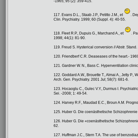
-1965; 95 (2): 359-415.
117. Evans D.L., Staab J.P., Petitto J.M., et
. De
Clin. Psychiatry. 1999; 60 (Suppl. 4): 40-55.
118. Fleet R.P., Dupuis G., Marchand A., et
. Pa
1998; 44(1): 81-90.
119. Freud S. Hysterical conversion // Abstr. Stand
120. Friendberf C.R. Deaseases of the heart.- 196
121. Gardner W. N., Bass C. Hyperventilation clinic
122. Goddard A.W., Brouette T., Almai A., Jetty P.,
Arch. Gen. Psychiatry. 2001 Jul; 58(7): 681-6.
123. Hocaoglu C., Gulec V.Y., Durmus I. Psychiatric 
Sei. -2008; 1: 49-54.
124. Harvey R.F., Maudad E.C., Broun A.M. Prognosi
125. Huber G. Die coenästhetische Schizophrenie //
126. Huber G. Die «coenästhetische Schizophrenie
62.
127. Huffman J.C., Stern T.A. The use of benzodiaze