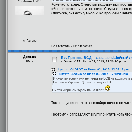
Сообщений: 414
Конечно, старая. С чего мы исходим при постан
обошли, никто ничем не помог. Скидывают на вег
Опять же, охз есть у многих, но проблем с вегета
м. Автово
Не отступать и не сдаваться
Долька
Re: Причина ВСД - ваша шея. Шейный ло
Гость
«
Ответ #171 :
Июля 03, 2015, 13:20:30 pm »
Цитата: OLDBOY от Июля 03, 2015, 13:04:11 pm
Цитата: Долька от Июля 03, 2015, 12:15:08 pm
И судя по всему они не лечат не ВСД не коды хоть 
России и Украине. Долгие походы к ПТ.
Ну так и причем здесь Ваша шея?
Такое ощущение, что вы вообще ничего не чит
Поэтому и отправляют в гугл почитать хоть что