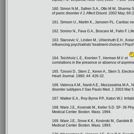
160. Simon N.M., Safren S.A., Otto M.W., Sharma S
of panic disorder // J. Affect Disord. 2002 May; 69 (
161. Simson U., Martin K., Janssen P.L. Cardiac n
162. Sonino N., Fava G.A., Boscaro M., Fallo F. Life
163. Starcevic V., Linden M., Uhlenhuth E.H., Kolar
influencing psychiatrists' treatment choices // Psyc
164. Teichholz L.E., Krenlen T., Herman M.V. et
correlations in the presence or absence of asymmetr
165. Tzivoni D., Stern Z., Keren A., Stern S. Electro
Heart Journal. 1980; 44: 426-32.
166. Valenca A.M., Nardi A.E., Mezzasalma M.A., Na
disorder subtypes // Sao Paulo Med. J. 2003 Mar 5;
167. Walker E.A., Roy-Byrne P.P., Katon W.J. Irrita
168. Ware J.E., Kosinski M., Keller S.D. SF- 36 P
Medical Center. Boston. Mass. 1994.
169. Ware J.E., Snow K.K., Kosinski M., Gandek B. 
Medical Center. Boston. Mass. 1993.