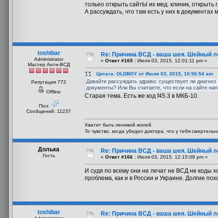
тольео открыть сайтЫ их мед. клиник, открыть г
А рассуждать, что там есть у них в документах 
toshibar
Re: Причина ВСД - ваша шея. Шейный ло
Administrator
«
Ответ #165 :
Июля 03, 2015, 12:01:11 pm »
Мастер Анти-ВСД
Цитата: OLDBOY от Июля 03, 2015, 10:56:54 am
Давайте рассуждать здраво: существует ли диагноз 
Репутация 772
документы? Или Вы считаете, что если на сайте нап
Offline
Старая тема. Есть же код f45.3 в МКБ-10.
Пол:
Сообщений: 11237
Хватит быть ленивой жопой.
То чувство, когда убедил доктора, что у тебя смертель
Долька
Re: Причина ВСД - ваша шея. Шейный ло
Гость
«
Ответ #166 :
Июля 03, 2015, 12:15:08 pm »
И судя по всему они не лечат не ВСД не коды х
проблема, как и в России и Украине. Долгие пох
toshibar
Re: Причина ВСД - ваша шея. Шейный ло