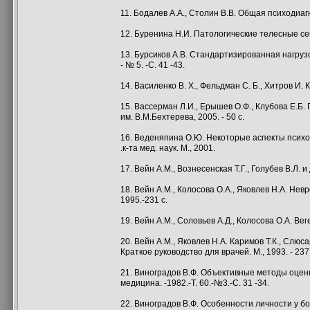
11. Бодалев A.A., Столин В.В. Общая психодиагн
12. Буренина Н.И. Патологические телесные сенс
13. Бурсиков A.B. Стандартизированная нагруз
- № 5. -С. 41 -43.
14. Василенко В. X., Фельдман С. Б., Хитров И.
15. Вассерман Л.И., Ерышев О.Ф., Клубова Е.Б
им. В.М.Бехтерева, 2005. - 50 с.
16. Веденяпина О.Ю. Некоторые аспекты психо
.к-та мед. наук. М., 2001.
17. Вейн A.M., Вознесенская Т.Г., Голубев В.Л. 
18. Вейн A.M., Колосова O.A., Яковлев H.A. Нев
1995.-231 с.
19. Вейн A.M., Соловьев А.Д., Колосова O.A. Ве
20. Вейн A.M., Яковлев H.A. Каримов Т.К., Сл
Краткое руководство для врачей. М., 1993. - 237 
21. Виноградов В.Ф. Объективные методы оценк
медицина. -1982.-Т. 60.-№3.-С. 31 -34.
22. Виноградов В.Ф. Особенности личности у б