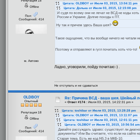
Репутация 18
Цитата: OLDBOY от Июля 03, 2015, 13:04:11 pm
Offline
Цитата: Долька от Июля 03, 2015, 12:15:08 pm
И судя по всему они не лечат не ВСД не коды хоть
Пол:
России и Украине. Долгие походы к ПТ.
Сообщений: 414
Ну так и причем здесь Ваша шея?
Такое ощущение, что вы вообще ничего не читали 
Поэтому и отправляют в гугл почитать хоть что-то!
м. Автово
Ладно, уговорили, пойду почитаю:-) .
Не отступать и не сдаваться
OLDBOY
Re: Причина ВСД - ваша шея. Шейный ло
Опытный
«
Ответ #174 :
Июля 03, 2015, 14:22:31 pm »
Цитата: toshibar от Июля 03, 2015, 13:28:28 pm
Репутация 18
Цитата: OLDBOY от Июля 03, 2015, 13:11:07 pm
Offline
Цитата: toshibar от Июля 03, 2015, 12:01:11 pm
Цитата: OLDBOY от Июля 03, 2015, 10:56:54 am
Пол:
Давайте рассуждать здраво: существует ли диагно
Сообщений: 414
документы? Или Вы считаете, что если на сайте на
Старая тема. Есть же код f45.3 в МКБ-10.