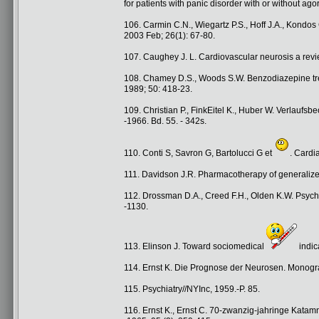
for patients with panic disorder with or without ag
106. Carmin C.N., Wiegartz P.S., Hoff J.A., Kondos 
2003 Feb; 26(1): 67-80.
107. Caughey J. L. Cardiovascular neurosis a revie
108. Chamey D.S., Woods S.W. Benzodiazepine treat
1989; 50: 418-23.
109. Christian P., FinkEitel K., Huber W. Verlaufsb
-1966. Bd. 55. - 342s.
110. Conti S, Savron G, Bartolucci G et
. Cardi
111. Davidson J.R. Pharmacotherapy of generalized a
112. Drossman D.A., Creed F.H., Olden K.W. Psychoso
-1130.
113. Elinson J. Toward sociomedical
indic
114. Ernst K. Die Prognose der Neurosen. Monog
115. Psychiatry//NYInc, 1959.-P. 85.
116. Ernst K., Ernst C. 70-zwanzig-jahringe Katamne