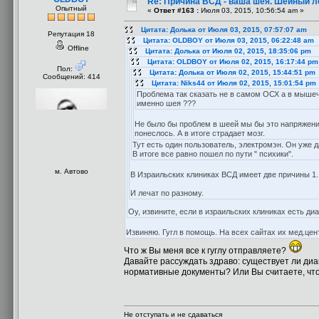
Re: Причина ВСД - ваша шея. Шейный ло
Опытный
«
Ответ #163 :
Июля 03, 2015, 10:56:54 am »
Цитата: Долька от Июля 03, 2015, 07:57:07 am
Репутация 18
Цитата: OLDBOY от Июля 03, 2015, 06:22:48 am
Offline
Цитата: Долька от Июля 02, 2015, 18:35:06 pm
Цитата: OLDBOY от Июля 02, 2015, 16:17:44 pm
Пол:
Цитата: Долька от Июля 02, 2015, 15:44:51 pm
Сообщений: 414
Цитата: Niks44 от Июля 02, 2015, 15:01:54 pm
Проблема так сказать не в самом ОСХ а в мыше
именно шея ???
Не было бы проблем в шеей мы бы это напряжение
понеслось. А в итоге страдает мозг.
Тут есть один пользователь, электромэн. Он уже 
В итоге все равно пошел по пути " психики".
м. Автово
В Израильских клиниках ВСД имеет две причины 1. 
И лечат по разному.
Оу, извините, если в израильских клиниках есть ди
Извиняю. Гугл в помощь. На всех сайтах их мед.центр
Что ж Вы меня все к гуглу отправляете?
Давайте рассуждать здраво: существует ли диаг
нормативные документы? Или Вы считаете, что 
Не отступать и не сдаваться