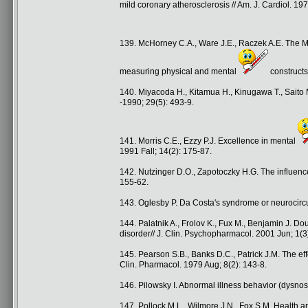
mild coronary atherosclerosis // Am. J. Cardiol. 19
139. McHorney C.A., Ware J.E., Raczek A.E. The 
measuring physical and mental
constructs
140. Miyacoda H., Kitamua H., Kinugawa T., Saito M
-1990; 29(5): 493-9.
141. Morris C.E., Ezzy P.J. Excellence in mental
1991 Fall; 14(2): 175-87.
142. Nutzinger D.O., Zapotoczky H.G. The influenc
155-62.
143. Oglesby P. Da Costa's syndrome or neurocircul
144. Palatnik A., Frolov K., Fux M., Benjamin J. Dou
disorder// J. Clin. Psychopharmacol. 2001 Jun; 1(3
145. Pearson S.B., Banks D.C., Patrick J.M. The eff
Clin. Pharmacol. 1979 Aug; 8(2): 143-8.
146. Pilowsky I. Abnormal illness behavior (dysno
147. Pollock M.L., Wilmore J.N., Fox S.M. Health and