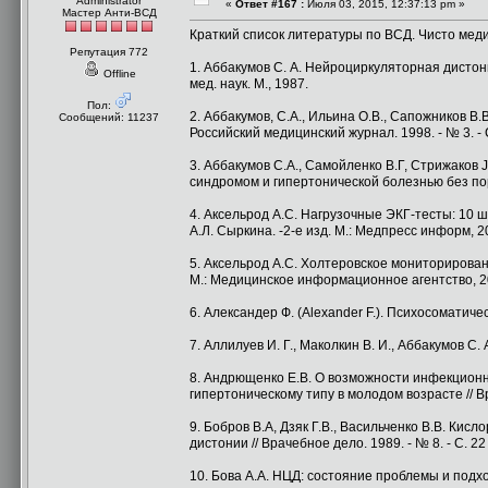
Administrator
«
Ответ #167 :
Июля 03, 2015, 12:37:13 pm »
Мастер Анти-ВСД
Краткий список литературы по ВСД. Чисто мед
Репутация 772
1. Аббакумов С. А. Нейроциркуляторная дистони
Offline
мед. наук. М., 1987.
Пол:
2. Аббакумов, С.А., Ильина О.В., Сапожников 
Сообщений: 11237
Российский медицинский журнал. 1998. - № 3. - С
3. Аббакумов С.А., Самойленко В.Г, Стрижаков
синдромом и гипертонической болезнью без пора
4. Аксельрод A.C. Нагрузочные ЭКГ-тесты: 10 ша
А.Л. Сыркина. -2-е изд. М.: Медпресс информ, 201
5. Аксельрод A.C. Холтеровское мониторировани
М.: Медицинское информационное агентство, 20
6. Александер Ф. (Alexander F.). Психосоматиче
7. Аллилуев И. Г., Маколкин В. И., Аббакумов С. 
8. Андрющенко Е.В. О возможности инфекцион
гипертоническому типу в молодом возрасте // В
9. Бобров В.А, Дзяк Г.В., Васильченко В.В. К
дистонии // Врачебное дело. 1989. - № 8. - С. 22 
10. Бова A.A. НЦД: состояние проблемы и подходы