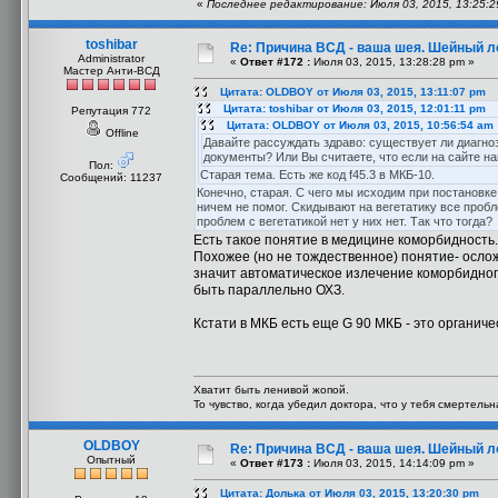
«
Последнее редактирование: Июля 03, 2015, 13:25:2
toshibar
Re: Причина ВСД - ваша шея. Шейный ло
Administrator
«
Ответ #172 :
Июля 03, 2015, 13:28:28 pm »
Мастер Анти-ВСД
Цитата: OLDBOY от Июля 03, 2015, 13:11:07 pm
Цитата: toshibar от Июля 03, 2015, 12:01:11 pm
Репутация 772
Цитата: OLDBOY от Июля 03, 2015, 10:56:54 am
Offline
Давайте рассуждать здраво: существует ли диагноз
документы? Или Вы считаете, что если на сайте на
Пол:
Старая тема. Есть же код f45.3 в МКБ-10.
Сообщений: 11237
Конечно, старая. С чего мы исходим при постановке
ничем не помог. Скидывают на вегетатику все проблем
проблем с вегетатикой нет у них нет. Так что тогда?
Есть такое понятие в медицине коморбидность.
Похожее (но не тождественное) понятие- ослож
значит автоматическое излечение коморбидного
быть параллельно ОХЗ.
Кстати в МКБ есть еще G 90 МКБ - это органиче
Хватит быть ленивой жопой.
То чувство, когда убедил доктора, что у тебя смертель
OLDBOY
Re: Причина ВСД - ваша шея. Шейный ло
Опытный
«
Ответ #173 :
Июля 03, 2015, 14:14:09 pm »
Цитата: Долька от Июля 03, 2015, 13:20:30 pm