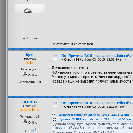
м. Автово
Не отступать и не сдаваться
kym
Re: Причина ВСД - ваша шея. Шейный ло
Новичок
«
Ответ #169 :
Июля 03, 2015, 13:07:39 pm »
Я извиняюсь конечно.
Репутация 4
НО - насчёт того, что в отечественном сегмент
Offline
Можно у яндекса спросить "лечение лордоза" и
Правда наши не выводят прямой зависимости "ло
Сообщений: 29
OLDBOY
Re: Причина ВСД - ваша шея. Шейный ло
Опытный
«
Ответ #170 :
Июля 03, 2015, 13:11:07 pm »
Цитата: toshibar от Июля 03, 2015, 12:01:11 pm
Репутация 18
Цитата: OLDBOY от Июля 03, 2015, 10:56:54 am
Offline
Давайте рассуждать здраво: существует ли диагноз
документы? Или Вы считаете, что если на сайте нап
Пол:
Старая тема. Есть же код f45.3 в МКБ-10.