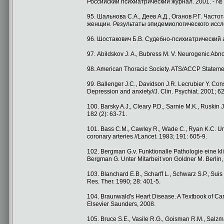
Российский психиатрический журнал. 2001. - № 1.
95. Шальнова С.А., Деев А.Д., Оганов Р.Г. Час
женщин. Результаты эпидемиологического исследо
96. Шостакович Б.В. Судебно-психиатрический ас
97. Abildskov J. A., Bubress М. V. Neurogenic Abnorm
98. American Thoracic Society. ATS/ACCP Statement
99. Ballenger J.C., Davidson J.R. Lecrubier Y. Co
Depression and anxiety//J. Clin. Psychiat. 2001; 62:
100. Barsky A.J., Cleary P.D., Sarnie M.K., Ruskin 
182 (2): 63-71.
101. Bass C.M., Cawley R., Wade C., Ryan K.C. Un
coronary arteries //Lancet. 1983; 191: 605-9.
102. Bergman G.v. Funktionalle Pathologie eine 
Bergman G. Unter Mitarbeit von Goldner M. Berlin,
103. Blanchard E.B., Scharff L., Schwarz S.P., Suis
Res. Ther. 1990; 28: 401-5.
104. Braunwald's Heart Disease. A Textbook of Card
Elsevier Saunders, 2008.
105. Bruce S.E., Vasile R.G., Goisman R.M., Salzma