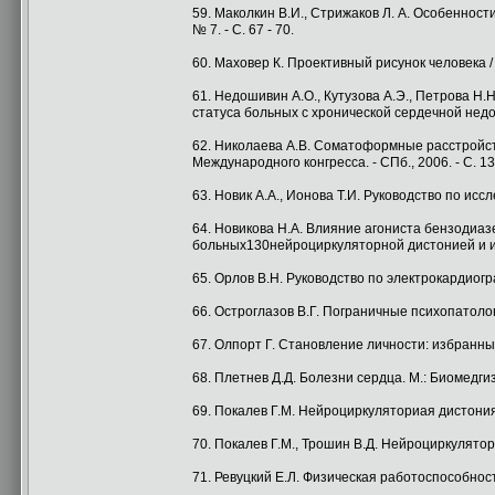
59. Маколкин В.И., Стрижаков Л. А. Особеннос
№ 7. - С. 67 - 70.
60. Маховер К. Проективный рисунок человека / К
61. Недошивин А.О., Кутузова А.Э., Петрова H.
статуса больных с хронической сердечной недоста
62. Николаева A.B. Соматоформные расстройств
Международного конгресса. - СПб., 2006. - С. 13
63. Новик A.A., Ионова Т.И. Руководство по исс
64. Новикова H.A. Влияние агониста бензоди
больных130нейроциркуляторной дистонией и ише
65. Орлов В.Н. Руководство по электрокардиогр
66. Остроглазов В.Г. Пограничные психопатолог
67. Олпорт Г. Становление личности: избранные
68. Плетнев Д.Д. Болезни сердца. М.: Биомедгиз,
69. Покалев Г.М. Нейроциркуляториая дистония /
70. Покалев Г.М., Трошин В.Д. Нейроциркуляторн
71. Ревуцкий Е.Л. Физическая работоспособность