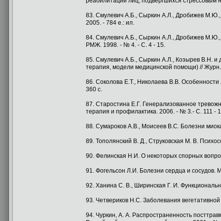
реабилитации лиц, подвергшихся стрессовым нагр
83. Смулевич А.Б., Сыркин А.Л., Дробижев М.Ю
2005. - 784 е.: ил.
84. Смулевич А.Б., Сыркин А.Л., Дробижев М.Ю.
РМЖ. 1998. - № 4. - С. 4 - 15.
85. Смулевич А.Б., Сыркин А.Л., Козырев В.Н. 
терапия, модели медицинской помощи) // Журн. 
86. Соколова Е.Т., Николаева В.В. Особенности
360 с.
87. Старостина Е.Г. Генерализованное тревож
терапия и профилактика. 2006. - № 3.- С. 111 - 1
88. Сумароков А.В., Моисеев B.C. Болезни миока
89. Тополянский В. Д., Струковская М. В. Психо
90. Фелинская Н.И. О некоторых спорных вопроса
91. Фогельсон Л.И. Болезни сердца и сосудов. 
92. Ханина С. В., Ширинская Г. И. Функциональн
93. Четвериков Н.С. Заболевания вегетативной 
94. Чуркин, А. А. Распространенность посттравм