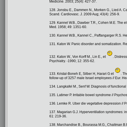
Medicine. 2003; 25(4): 427-37.
128. Jonsbu E., Dammen N., Morken G., Lied A. Card
Scand. Cardiovasc. J. 2009 Aug; 43(4): 256-9.
129. Kannel W.B., Dawber T.R., Cohen M.E. The elec
Med. 1958; 49: 1351-60.
130. Kannel W.B., Kannel C., Paffangarger R.S. Hea
131. Katon W. Panic disorder and somatization. Rev
132. Katon W., Von Korff M., Lin E., et
. Distres
Psychiatry. -1990; 12: 355-62.
133. Kristal-Boneh E, Silber H, Harari G et
. Th
follow-up of 3257 male Israel employees // Eur. Hea
134. Langkafel M., Senf W. Diagnosis of functional
135. Latimer P. Irritable bowel syndrome // Psycho
136. Lemke R. Uber die vegetative depression // Ps
137. Magarian G.J. Hyperventilation syndromes: in
61: 219-36.
138. Marchandise B., Bourassa M.G., Chaitman B.R.