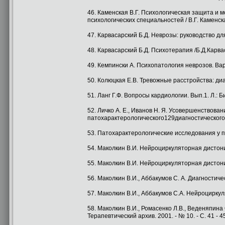
46. Каменская В.Г. Психологическая защита и м
психологических специальностей / В.Г. Каменска
47. Карвасарский Б.Д. Неврозы: руководство для 
48. Карвасарский Б.Д. Психотерапия /Б.Д.Карвас
49. Кемпински А. Психопатология неврозов. Варш
50. Колюцкая Е.В. Тревожные расстройства: диаг
51. Ланг Г.Ф. Вопросы кардиологии. Вып.1. Л.: Би
52. Личко А. Е., Иванов Н. Я. Усовершенствов
патохарактерологического129диагностического 
53. Патохарактерологические исследования у по
54. Маколкин В.И. Нейроциркуляторная дистония
55. Маколкин В.И. Нейроциркуляторная дистония:
56. Маколкин В.И., Аббакумов С. А. Диагностиче
57. Маколкин В.И., Аббакумов С.А. Нейроциркул
58. Маколкин В.И., Ромасенко Л.В., Веденяпин
Терапевтический архив. 2001. - № 10. - С. 41 - 4