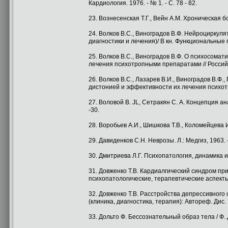
Кардиология. 1976. - № 1. - С. 78 - 82.
23. Вознесенская Т.Г., Вейн A.M. Хроническая б
24. Волков B.C., Виноградов В.Ф. Нейроциркул
диагностики и лечения)/ В кн. Функциональные п
25. Волков B.C., Виноградов В.Ф. О психосом
лечения психотропными препаратами // Российс
26. Волков B.C., Лазарев В.И., Виноградов В.
дистонией и эффективности их лечения психотро
27. Воловой В. JL, Сетракян С. А. Концепция ан
-30.
28. Воробьев А.И., Шишкова Т.В., Коломейцева И
29. Давиденков С.Н. Неврозы. Л.: Медгиз, 1963. 
30. Дмитриева Л.Г. Психопатология, динамика и 
31. Довженко Т.В. Кардиалгический синдром пр
психопатологические, терапевтические аспекты /Т.В
32. Довженко Т.В. Расстройства депрессивног
(клиника, диагностика, терапия): Автореф. Дис. К
33. Дольто Ф. Бессознательный образ тела / Ф. Д