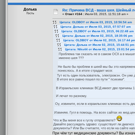
Долька
Re: Причина ВСД - ваша шея. Шейный ло
Гость
«
Ответ #164 :
Июля 03, 2015, 11:51:18 am »
Цитата: OLDBOY от Июля 03, 2015, 10:56:54 am
Цитата: Долька от Июля 03, 2015, 07:57:07 am
Цитата: OLDBOY от Июля 03, 2015, 06:22:48 am
Цитата: Долька от Июля 02, 2015, 18:35:06 pm
Цитата: OLDBOY от Июля 02, 2015, 16:17:44 p
Цитата: Долька от Июля 02, 2015, 15:44:51 pm
Цитата: Niks44 от Июля 02, 2015, 15:01:54 pm
Проблема так сказать не в самом ОСХ а в мыше
именно шея ???
Не было бы проблем в шеей мы бы это напряжени
понеслось. А в итоге страдает мозг.
Тут есть один пользователь, электромэн. Он уже 
В итоге все равно пошел по пути " психики".
В Израильских клиниках ВСД имеет две причины 1.
И лечат по разному.
Оу, извините, если в израильских клиниках есть ди
Извиняю. Гугл в помощь. На всех сайтах их мед.цент
Что ж Вы меня все к гуглу отправляете?
Давайте рассуждать здраво: существует ли диагноз 
документы? Или Вы считаете, что если на сайте нап
При чём тут медицинские документы? Вы изнача