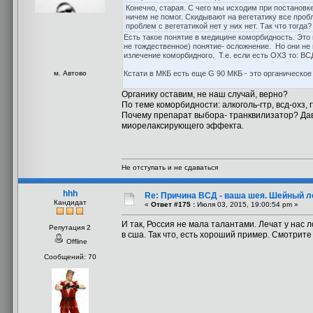
Конечно, старая. С чего мы исходим при постановке
ничем не помог. Скидывают на вегетатику все пробле
проблем с вегетатикой нет у них нет. Так что тогда?
Есть такое понятие в медицине коморбидность. Это
не тождественное) понятие- осложнение. Но они не 
излечение коморбидного. Т.е. если есть ОХЗ то: В
м. Автово
Кстати в МКБ есть еще G 90 МКБ - это органическое
Органику оставим, не наш случай, верно?
По теме коморбидности: алкоголь-гтр, всд-охз, 
Почему препарат выбора- транквилизатор? Да
миорелаксирующего эффекта.
Не отступать и не сдаваться
hhh
Re: Причина ВСД - ваша шея. Шейный ло
Кандидат
«
Ответ #175 :
Июля 03, 2015, 19:00:54 pm »
И так, Россия не мала талантами. Лечат у нас 
Репутация 2
в сша. Так что, есть хороший пример. Смотрит
Offline
Сообщений: 70