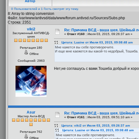
Автор
0 Пользователей и 1 Гость смотрят эту тему.
8: Array to string conversion
Файл: /var/www/antivsd/data/www/forum.antivsd.ru/Sources/Subs.php
Строка: 2351
viki2
Re: Причина ВСД - ваша шея. Шейный ло
Заслуженный АНТИВСД-
«
Ответ #160 :
Июля 03, 2015, 09:26:37 am »
шник
Цитата: Luaine от Июля 03, 2015, 09:08:48 am
Мне кажется вы себе противоречите.
Репутация 180
И еще мне каежется вы какой-то недобрый, Тошиба.
Offline
Сообщений: 2963
Нет,не соглашусь с вами.Тошиба добрый и хор
Asur
Re: Причина ВСД - ваша шея. Шейный ло
Мастер Анти-ВСД
«
Ответ #161 :
Июля 03, 2015, 09:51:10 am »
Цитата: viki2 от Июля 03, 2015, 09:26:37 am
Цитата: Luaine от Июля 03, 2015, 09:08:48 am
Репутация 762
Мне кажется вы себе противоречите.
Offline