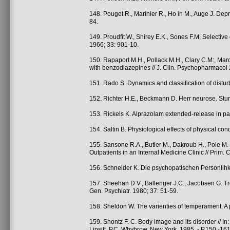
148. Pouget R., Marinier R., Ho in M., Auge J. Dep
84.
149. Proudfit W., Shirey E.K., Sones F.M. Selective c
1966; 33: 901-10.
150. Rapaport M.H., Pollack M.H., Clary C.M:, Marde
with benzodiazepines // J. Clin. Psychopharmacol 
151. Rado S. Dynamics and classification of disturb
152. Richter H.E., Beckmann D. Herr neurose. Stur
153. Rickels K. Alprazolam extended-release in pan
154. Saltin B. Physiological effects of physical co
155. Sansone R.A., Butler M., Dakroub H., Pole M
Outpatients in an Internal Medicine Clinic // Prim.
156. Schneider K. Die psychopatischen Personlihke
157. Sheehan D.V., Ballenger J.C., Jacobsen G. Tr
Gen. Psychiatr. 1980; 37: 51-59.
158. Sheldon W. The varienties of temperament. A p
159. Shontz F. C. Body image and its disorder // In
Lipsitt, P.C. Whybrow. New York, 1985. - P.150 -161