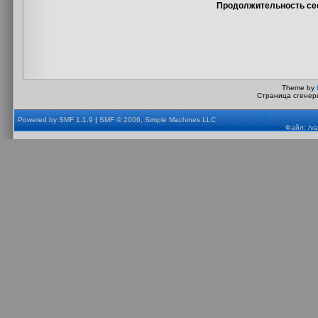
Продолжительность сес
Theme by
Страница сгенери
Powered by SMF 1.1.9
|
SMF © 2006, Simple Machines LLC
Файл: /va