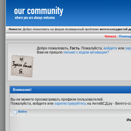
Новости
:
Добро пожаловать на форум посвященный проблеме
вегето-сосудистой д
Начало
|
Помощ
Добро пожаловать,
Гость
. Пожалуйста,
войдите
или
зар
Вам не пришло
письмо с кодом активации?
Внимание!
Вы не можете просматривать профили пользователей.
Пожалуйста, войдите или
зарегистрируйтесь
на АнтиВСД.ру - Вегето-с
Войти
Им