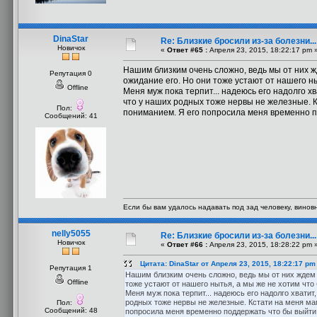
DinaStar
Re: Близкие бросили из-за болезни..
Новичок
«
Ответ #65 :
Апреля 23, 2015, 18:22:17 pm 
Нашим близким очень сложно, ведь мы от них ж
Репутация 0
ожидание его. Но они тоже устают от нашего ны
Offline
Меня муж пока терпит... надеюсь его надолго х
что у наших родных тоже нервы не железные. Кс
Пол:
пониманием. Я его попросила меня временно по
Сообщений: 41
Если бы вам удалось надавать под зад человеку, винов
nelly5055
Re: Близкие бросили из-за болезни..
Новичок
«
Ответ #66 :
Апреля 23, 2015, 18:28:22 pm 
Цитата: DinaStar от Апреля 23, 2015, 18:22:17 pm
Репутация 1
Нашим близким очень сложно, ведь мы от них ждем с
Offline
тоже устают от нашего нытья, а мы же не хотим что
Меня муж пока терпит... надеюсь его надолго хватит
родных тоже нервы не железные. Кстати на меня мам
Пол:
Сообщений: 48
попросила меня временно поддержать что бы выйти 