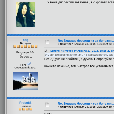
. У меня дипрессия затяжная , я с кровати вста
adg
Re: Близкие бросили из-за болезни..
Ветеран
«
Ответ #67 :
Апреля 23, 2015, 18:33:39 pm 
Цитата: nelly5055 от Апреля 23, 2015, 18:28:22 p
Репутация 104
У меня дипрессия затяжная , я с кровати встать еле
Offline
Без АД уже не обойтись, я думаю. Попробуйте 
Пол:
начнете лечение, тем быстрее все устаканится
Сообщений: 2007
Probe88
Re: Близкие бросили из-за болезни..
Бывалый
«
Ответ #68 :
Апреля 23, 2015, 22:02:09 pm 