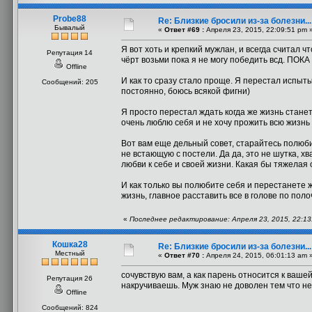
Probe88
Re: Близкие бросили из-за болезни..
Бывалый
«
Ответ #69 :
Апреля 23, 2015, 22:09:51 pm 
Я вот хоть и крепкий мужлан, и всегда считал 
Репутация 14
чёрт возьми пока я не могу победить всд. ПОКА 
Offline
И как то сразу стало проще. Я перестал испыты
Сообщений: 205
постоянно, боюсь всякой фигни)
Я просто перестал ждать когда же жизнь станет 
очень люблю себя и не хочу прожить всю жизнь
Вот вам еще дельный совет, старайтесь полюби
не встающую с постели. Да да, это не шутка, х
любви к себе и своей жизни. Какая бы тяжелая 
И как только вы полюбите себя и перестанете ж
жизнь, главное расставить все в голове по поло
«
Последнее редактирование: Апреля 23, 2015, 22:13
Кошка28
Re: Близкие бросили из-за болезни..
Местный
«
Ответ #70 :
Апреля 24, 2015, 06:01:13 am 
сочувствую вам, а как парень относится к ваш
Репутация 26
накручиваешь. Муж знаю не доволен тем что н
Offline
Сообщений: 824