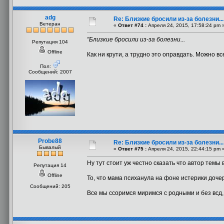
adg
Re: Близкие бросили из-за болезни..
Ветеран
«
Ответ #74 :
Апреля 24, 2015, 17:58:24 pm 
"Близкие бросили из-за болезни...
Репутация 104
Offline
Как ни крути, а трудно это оправдать. Можно вс
Пол:
Сообщений: 2007
Probe88
Re: Близкие бросили из-за болезни..
Бывалый
«
Ответ #75 :
Апреля 24, 2015, 22:44:15 pm 
Ну тут стоит уж честно сказать что автор темы
Репутация 14
Offline
То, что мама психанула на фоне истерики дочер
Сообщений: 205
Все мы ссоримся миримся с родными и без всд, 