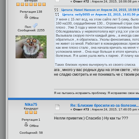
Ветеран
«
Ответ #72 :
Апреля 24, 2015, 16:06:08 pm 
Цитата: Hatori Hanson от Апреля 24, 2015, 15:59:
Репутация 138
Цитата: nelly5055 от Апреля 22, 2015, 14:01:50 
Offline
У меня с 15 лет всд, на этом сайте лет 5 сижу, был
160 на100, сердцебиение 130... Огромный страх см
Пол:
плохо . Уже 3 года у меня постоянные головные бол
Сообщений: 2255
Обследовалась у нервопотолога мрт узгд ээг узи сер
Вызывала скорую почти каждый день , а иногда сам
обратиться , я обратилась. Уколы фенозипама, пото
не живет со мной. Работает в командировках.приезж
как мне плохо стало , она начала кричать на меня 
успокоила меня .. Она еще больше в итоге кричать с
болезнью. Я в шоке.ушла жить к парню . И плачу ка
Таких близких нужно вычеркнуть из своего списка
ага , много у вас родных душ на этом свете , ч
не сладко смотреть и не понимать че с твоим р
Я не пытаюсь исправить проблему. Я исправляю свои м
Nika75
Re: Близкие бросили из-за болезни..
Кандидат
«
Ответ #73 :
Апреля 24, 2015, 17:46:05 pm 
Нелли приветик ) Спасибо ) Ну как ты ???
Репутация 1
Offline
Сообщений: 58