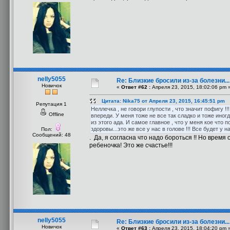
nelly5055
Re: Близкие бросили из-за болезни..
Новичок
«
Ответ #62 :
Апреля 23, 2015, 18:02:06 pm 
Цитата: Nika75 от Апреля 23, 2015, 16:45:51 pm
Репутация 1
Неллечка , не говори глупости , что значит пофигу !!
Offline
впереди. У меня тоже не все так сладко и тоже иног
из этого ада. И самое главное , что у меня кое что 
здоровы...это же все у нас в голове !!! Все будет у на
Пол:
Сообщений: 48
. Да, я согласна что надо бороться !! Но врем
ребеночка! Это же счастье!!!
nelly5055
Re: Близкие бросили из-за болезни..
Новичок
«
Ответ #63 :
Апреля 23, 2015, 18:04:20 pm 