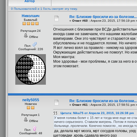
Автор
0 Пользователей и 1 Гость смотрят эту тему.
Николаич
Re: Близкие бросили из-за болезни..
Бывалый
«
Ответ #60 :
Апреля 23, 2015, 17:56:19 pm 
Отношения с близкими при ВСДе действительно м
Репутация 24
иногда сами не замечаем, что нашими жалобами
Offline
вампирами. Они это чувствуют и стараются как 
обусловлены и не поддаются логике. Но ничего 
Пол:
Я вот лично взял за правило - никому на здоро
Сообщений: 226
Окружающие действительно не помогут. Но из
Моя мантра:
Мое здоровье - мои проблемы, я сам за него в
этом помогает.
nelly5055
Re: Близкие бросили из-за болезни..
Новичок
«
Ответ #61 :
Апреля 23, 2015, 17:58:51 pm 
Цитата: Nika75 от Апреля 23, 2015, 16:26:38 pm
Репутация 1
У меня голова болит с 15 лет и тогда мне еще не с
Offline
ничего серьезного. Ставили мигрень. Потом я попал
больнице..пролечили. Конечно помогло , но иногда т
Пол:
да, делала мрт мозга, мрт сосудов головы, узгд
Сообщений: 48
щетовидки ,кровь сдавала много раз