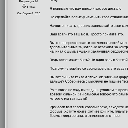
Nelly
Репутация 14
Offline
Я понимаю что вам плохо и вас все достало.
Сообщений: 205
Но сделайте попытку изменить свое отношение 
Начните писать дневник, записывайте свои са
Ваш враг - это ваш мозг. Просто примите это.
Вы же наверняка знаете что человеческий мозг
дополнительные %, которые отвечают за контр
начиная с шума в ушах и заканчивая сердцеби
Ведь такое может быть? Ни один врач в ближай
Поэтому не воюйте со своим мозгом, это ведет
Вы вот пишите как вам плохо, ок, здесь на фор
дальше? Соберитесь с мыслями не пишите "все п
Ps: я вовсе не хочу выглядишь умником, я прек
тревоги сильной. Я и сам себе говорю что сам 
которую мы так ищем))
Pps: если вам совсем совсем плохо, заходите н
форуме. Хотите нойте, хотите кричите, плачьте
боимся когда организм отклоняется от нее.