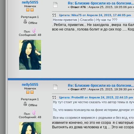
nelly5055
Re: Близкие бросили из-за болезни..
Новичок
«
Ответ #76 :
Апреля 25, 2015, 19:35:06 pm 
Цитата: Nika75 от Апреля 24, 2015, 17:46:05 pm
Репутация 1
Нелли приветик ) Спасибо ) Ну как ты ???
Offline
. Ребята, приветик... Не заходила , вчера па б
всю не спала , голова болит и до сих пор ..... Ког
Пол:
Сообщений: 48
nelly5055
Re: Близкие бросили из-за болезни..
Новичок
«
Ответ #77 :
Апреля 25, 2015, 19:39:30 pm 
Цитата: Probe88 от Апреля 24, 2015, 22:44:15 pm
Репутация 1
Ну тут стоит уж честно сказать что автор темы в лу
Offline
То, что мама психанула на фоне истерики дочери эт
Пол:
Сообщений: 48
Все мы ссоримся миримся с родными и без всд, кто 
извините конечно, но это не ссора я с матерью п
Выгонять из дома человека и тд ... Это не ссора