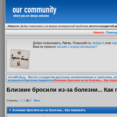
Новости
:
Добро пожаловать на форум посвященный проблеме
вегето-сосудистой д
Начало
|
Помощ
Добро пожаловать,
Гость
. Пожалуйста,
войдите
или
зар
Вам не пришло
письмо с кодом активации?
АнтиВСД.ру - Вегето-сосудистая дистония, возникновение и симптомы, л
вопросы
»
Карточка пациента
»
Близкие бросили из-за болезни... Как пер
Близкие бросили из-за болезни... Как
Страниц:
1
2
3
[
4
]
5
Вниз
Близкие бросили из-за болезни... Как пережить