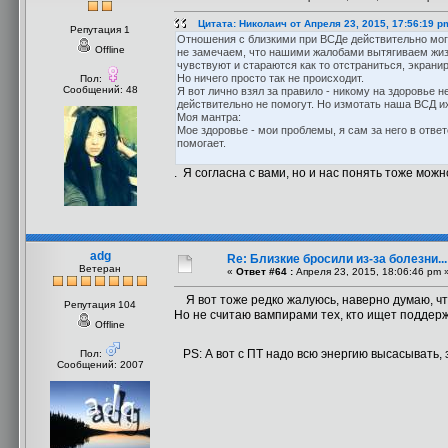
Цитата: Николаич от Апреля 23, 2015, 17:56:19 p
Репутация 1
Отношения с близкими при ВСДе действительно могут
Offline
не замечаем, что нашими жалобами вытягиваем жиз
чувствуют и стараются как то отстраниться, экрани
Но ничего просто так не происходит.
Пол:
Сообщений: 48
Я вот лично взял за правило - никому на здоровье
действительно не помогут. Но измотать наша ВСД 
Моя мантра:
Мое здоровье - мои проблемы, я сам за него в отв
помогает.
. Я согласна с вами, но и нас понять тоже можно
adg
Re: Близкие бросили из-за болезни..
Ветеран
«
Ответ #64 :
Апреля 23, 2015, 18:06:46 pm 
Я вот тоже редко жалуюсь, наверно думаю, что
Репутация 104
Но не считаю вампирами тех, кто ищет поддерж
Offline
PS: А вот с ПТ надо всю энергию высасывать, з
Пол:
Сообщений: 2007