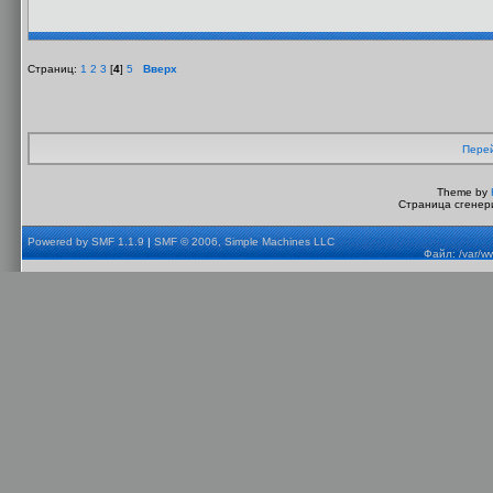
Страниц:
1
2
3
[
4
]
5
Вверх
Перей
Theme by
Страница сгенери
Powered by SMF 1.1.9
|
SMF © 2006, Simple Machines LLC
Файл: /var/w