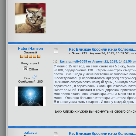
Hatori Hanson
Re: Близкие бросили из-за болезни..
Опытный
«
Ответ #71 :
Апреля 24, 2015, 15:59:57 pm 
Цитата: nelly5055 от Апреля 22, 2015, 14:01:50 p
Репутация 2
У меня с 15 лет всд, на этом сайте лет 5 сижу, был
Offline
на100, сердцебиение 130... Огромный страх смерти 
плохо . Уже 3 года у меня постоянные головные бол
Обследовалась у нервопотолога мрт узгд ээг узи сер
Пол:
Сообщений: 285
Вызывала скорую почти каждый день , а иногда сама
обратиться , я обратилась. Уколы фенозипама, потом
живет со мной. Работает в командировках.приезжает 
мне плохо стало , она начала кричать на меня что я
меня .. Она еще больше в итоге кричать стала бросат
Я в шоке.ушла жить к парню . И плачу каждый день .
Таких близких нужно вычеркнуть из своего спис
zabava
Re: Близкие бросили из-за болезни..