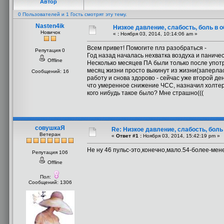
Автор
0 Пользователей и 1 Гость смотрят эту тему.
Nasten4ik
Низкое давление, слабость, боль в 
Новичок
«
:
Ноября 03, 2014, 10:14:06 am »
Всем привет! Помогите плз разобраться -
Репутация 0
Год назад началась нехватка воздуха и паниче
Offline
Несколько месяцев ПА были только после употр
месяц жизни просто выкинут из жизни(заперлась
Сообщений: 16
работу и снова здорово - сейчас уже второй де
что умеренное снижение ЧСС, назначил холтер и
кого нибудь такое было? Мне страшно(((
совушкаЯ
Re: Низкое давление, слабость, боль
Ветеран
«
Ответ #1 :
Ноября 03, 2014, 15:42:19 pm »
Не ну 46 пульс-это,конечно,мало.54-более-ме
Репутация 106
Offline
Пол:
Сообщений: 1306