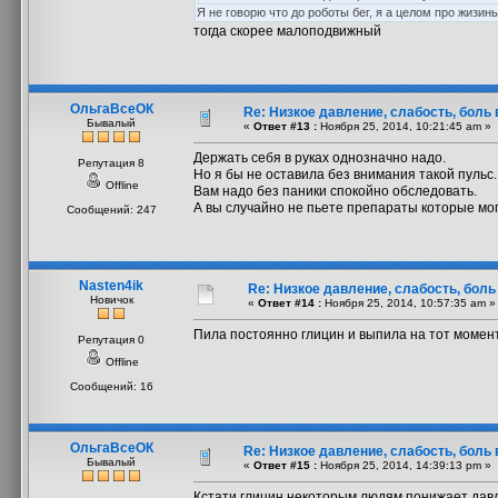
Я не говорю что до роботы бег, я а целом про жизин
тогда скорее малоподвижный
ОльгаВсеОК
Re: Низкое давление, слабость, боль
Бывалый
«
Ответ #13 :
Ноября 25, 2014, 10:21:45 am »
Держать себя в руках однозначно надо.
Репутация 8
Но я бы не оставила без внимания такой пульс.
Offline
Вам надо без паники спокойно обследовать.
А вы случайно не пьете препараты которые мо
Сообщений: 247
Nasten4ik
Re: Низкое давление, слабость, боль
Новичок
«
Ответ #14 :
Ноября 25, 2014, 10:57:35 am »
Пила постоянно глицин и выпила на тот момент 
Репутация 0
Offline
Сообщений: 16
ОльгаВсеОК
Re: Низкое давление, слабость, боль
Бывалый
«
Ответ #15 :
Ноября 25, 2014, 14:39:13 pm »
Кстати глицин некоторым людям понижает дав