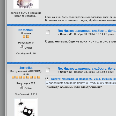
должна быть в женщине
какая-то загадка...
Если хочешь быть проницательным,разгляди свое лицо 
Больш-во наших слонов-это мухи,обработанные нашим
Nasten4ik
Re: Низкое давление, слабость, боль
Новичок
«
Ответ #2 :
Ноября 03, 2014, 16:14:23 pm »
С давлением вобще не понятно - толи оно у мен
Репутация 0
Offline
Сообщений: 16
4erto4ka
Re: Низкое давление, слабость, боль
Заслуженный АНТИВСД-
«
Ответ #3 :
Ноября 03, 2014, 16:16:56 pm »
шник
Цитата: Nasten4ik от Ноября 03, 2014, 16:14:23 p
С давлением вобще не понятно - толи оно у меня ска
Репутация 324
Тонометр обычный или электронный?
Offline
Сообщений: 2919