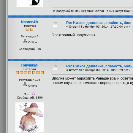
Не разрушайте мои нервные клетки - в них живут мои 
Nasten4ik
Re: Низкое давление, слабость, боль
Новичок
«
Ответ #4 :
Ноября 03, 2014, 17:10:04 pm »
Электронный напульсник
Репутация 0
Offline
Сообщений: 16
совушкаЯ
Re: Низкое давление, слабость, боль
Ветеран
«
Ответ #5 :
Ноября 03, 2014, 18:33:29 pm »
Вполне может барахлить.Раньше врачи советов
Репутация 106
всяком случае не помешает перепроверять,а пу
Offline
Пол:
Сообщений: 1306