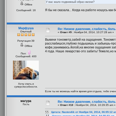
У вас мало подвижный образ жизни?
Offline
Я бы не сказала... Когда на работе ношусь как 
Сообщений: 16
Марфуша
Re: Низкое давление, слабость, боль
Опытный
«
Ответ #9 :
Ноября 04, 2014, 10:27:28 am »
Выкини тонометр,забей на ощущения. Тонометр 
Репутация 39
расслабишся,глубоко подышишь и забьешь-про
Offline
кофе,занимаюсь йогой,на многие ощущения заби
4 года. Наше лекарство-это забить! Тяжело,но 
Пол:
Сообщений: 400
Хочу спать и
суперспособности.
Если ты не можешь найти время для отдыха, тебе очен
магура
Re: Низкое давление, слабость, боль
Гость
«
Ответ #10 :
Ноября 04, 2014, 10:29:35 am »
Цитата: Nasten4ik от Ноября 04, 2014, 06:05:12 a
Цитата: магура от Ноября 04, 2014, 04:35:32 am