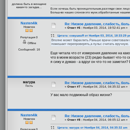
должна быть в женщине
какая-то загадка...
Если хочешь быть проницательным,разгляди свое лицо 
Больш-во наших слонов-это мухи,обработанные нашим
Nasten4ik
Re: Низкое давление, слабость, боль
Новичок
«
Ответ #6 :
Ноября 03, 2014, 19:52:41 pm »
Цитата: совушкаЯ от Ноября 03, 2014, 18:33:29 
Репутация 0
Вполне может барахлить.Раньше врачи советовали м
Offline
помешает перепроверять,а пульс считать вручную.
Сообщений: 16
Еще читала что от измерения давление на какое
что в моем возрасте (23) редко бывает что-то
я сижу и думаю - а вдруг он что-то не заметил?
магура
Re: Низкое давление, слабость, боль
Гость
«
Ответ #7 :
Ноября 04, 2014, 04:35:32 am »
У вас мало подвижный образ жизни?
Nasten4ik
Re: Низкое давление, слабость, боль
Новичок
«
Ответ #8 :
Ноября 04, 2014, 06:05:12 am »
Цитата: магура от Ноября 04, 2014, 04:35:32 am
Репутация 0