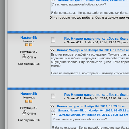
У вас мало подвижный образ жизни?
Я бы не сказала... Когда на работе ношусь как белка
Я не говорю что до роботы бег, я а целом про 
Nasten4ik
Re: Низкое давление, слабость, боль
Новичок
«
Ответ #11 :
Ноября 04, 2014, 13:04:26 pm »
Цитата: Марфуша от Ноября 04, 2014, 10:27:28 a
Репутация 0
Выкини тонометр,забей на ощущения. Тонометр акту
Offline
подышишь и забьешь-пройдет. Знаю по себе,тоже п
ощущения забила. Еще зависит от цикла. Тоже перед
Сообщений: 16
можно.
Пока не получается, но стараюсь, потому что устала
Nasten4ik
Re: Низкое давление, слабость, боль
Новичок
«
Ответ #12 :
Ноября 04, 2014, 13:06:16 pm »
Цитата: магура от Ноября 04, 2014, 10:29:35 am
Репутация 0
Цитата: Nasten4ik от Ноября 04, 2014, 06:05:12 
Offline
Цитата: магура от Ноября 04, 2014, 04:35:32 am
У вас мало подвижный образ жизни?
Сообщений: 16
Я бы не сказала... Когда на работе ношусь как белк