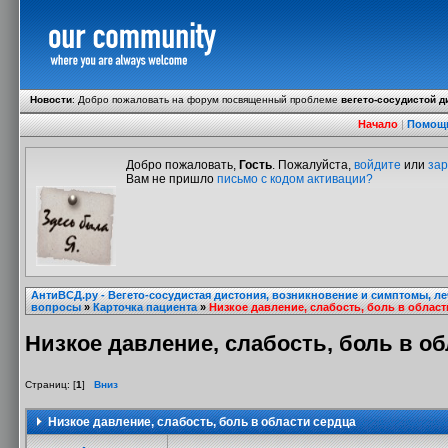
Новости
:
Добро пожаловать на форум посвященный проблеме
вегето-сосудистой д
Начало
|
Помощ
Добро пожаловать,
Гость
. Пожалуйста,
войдите
или
зар
Вам не пришло
письмо с кодом активации?
АнтиВСД.ру - Вегето-сосудистая дистония, возникновение и симптомы, л
вопросы
»
Карточка пациента
»
Низкое давление, слабость, боль в област
Низкое давление, слабость, боль в о
Страниц: [
1
]
Вниз
Низкое давление, слабость, боль в области сердца