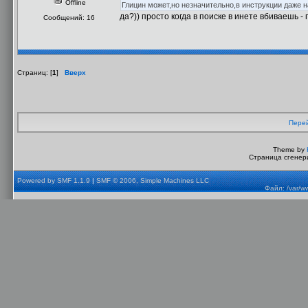
Offline
Глицин может,но незначительно,в инструкции даже 
да?)) просто когда в поиске в инете вбиваешь -
Сообщений: 16
Страниц: [
1
]
Вверх
Перей
Theme by
Страница сгенери
Powered by SMF 1.1.9
|
SMF © 2006, Simple Machines LLC
Файл: /var/w