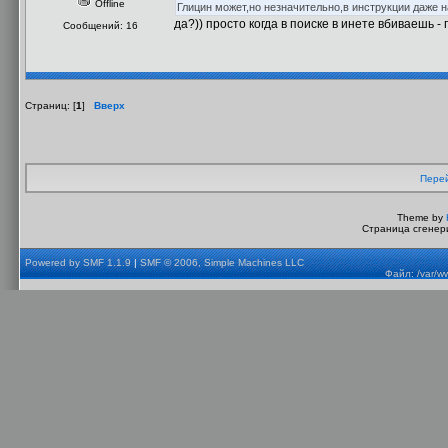
Offline
Глицин может,но незначительно,в инструкции даже 
да?)) просто когда в поиске в инете вбиваешь -
Сообщений: 16
Страниц: [
1
]
Вверх
Перей
Theme by
Страница сгенери
Powered by SMF 1.1.9
|
SMF © 2006, Simple Machines LLC
Файл: /var/w