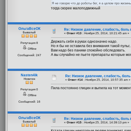
Я не говорю что до роботы бег, я а целом про жизин
тогда скорее малоподвижный
ОльгаВсеОК
Re: Низкое давление, слабость, боль
Бывалый
«
Ответ #13 :
Ноября 25, 2014, 10:21:45 am »
Держать себя в руках однозначно надо.
Репутация 8
Но я бы не оставила без внимания такой пульс.
Offline
Вам надо без паники спокойно обследовать.
А вы случайно не пьете препараты которые мо
Сообщений: 247
Nasten4ik
Re: Низкое давление, слабость, боль
Новичок
«
Ответ #14 :
Ноября 25, 2014, 10:57:35 am »
Пила постоянно глицин и выпила на тот момент 
Репутация 0
Offline
Сообщений: 16
ОльгаВсеОК
Re: Низкое давление, слабость, боль
Бывалый
«
Ответ #15 :
Ноября 25, 2014, 14:39:13 pm »
Кстати глицин некоторым людям понижает дав