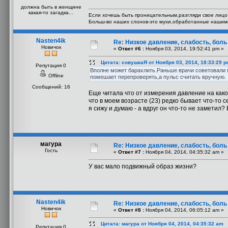
должна быть в женщине
какая-то загадка...
Если хочешь быть проницательным,разгляди свое лицо 
Больш-во наших слонов-это мухи,обработанные нашим
Nasten4ik
Re: Низкое давление, слабость, боль
Новичок
«
Ответ #6 :
Ноября 03, 2014, 19:52:41 pm »
Цитата: совушкаЯ от Ноября 03, 2014, 18:33:29 
Репутация 0
Вполне может барахлить.Раньше врачи советовали м
Offline
помешает перепроверять,а пульс считать вручную.
Сообщений: 16
Еще читала что от измерения давление на какое
что в моем возрасте (23) редко бывает что-то
я сижу и думаю - а вдруг он что-то не заметил?
магура
Re: Низкое давление, слабость, боль
Гость
«
Ответ #7 :
Ноября 04, 2014, 04:35:32 am »
У вас мало подвижный образ жизни?
Nasten4ik
Re: Низкое давление, слабость, боль
Новичок
«
Ответ #8 :
Ноября 04, 2014, 06:05:12 am »
Цитата: магура от Ноября 04, 2014, 04:35:32 am
Репутация 0