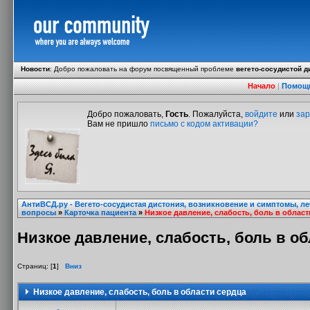
Новости
:
Добро пожаловать на форум посвященный проблеме
вегето-сосудистой д
Начало
|
Помощ
Добро пожаловать,
Гость
. Пожалуйста,
войдите
или
зар
Вам не пришло
письмо с кодом активации?
АнтиВСД.ру - Вегето-сосудистая дистония, возникновение и симптомы, л
вопросы
»
Карточка пациента
»
Низкое давление, слабость, боль в област
Низкое давление, слабость, боль в о
Страниц: [
1
]
Вниз
Низкое давление, слабость, боль в области сердца