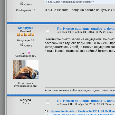
У вас мало подвижный образ жизни?
Offline
Я бы не сказала... Когда на работе ношусь как 
Сообщений: 16
Марфуша
Re: Низкое давление, слабость, боль
Опытный
«
Ответ #9 :
Ноября 04, 2014, 10:27:28 am »
Выкини тонометр,забей на ощущения. Тонометр 
Репутация 39
расслабишся,глубоко подышишь и забьешь-про
Offline
кофе,занимаюсь йогой,на многие ощущения заби
4 года. Наше лекарство-это забить! Тяжело,но 
Пол:
Сообщений: 400
Хочу спать и
суперспособности.
Если ты не можешь найти время для отдыха, тебе очен
магура
Re: Низкое давление, слабость, боль
Гость
«
Ответ #10 :
Ноября 04, 2014, 10:29:35 am »
Цитата: Nasten4ik от Ноября 04, 2014, 06:05:12 a
Цитата: магура от Ноября 04, 2014, 04:35:32 am