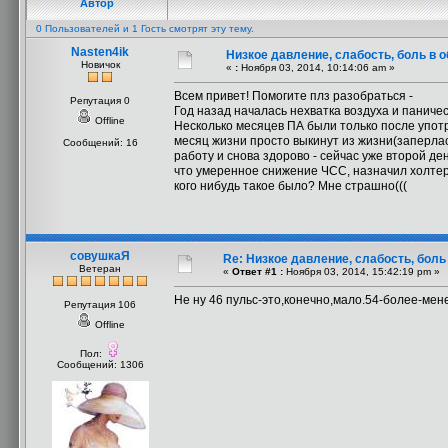
Автор
0 Пользователей и 1 Гость смотрят эту тему.
Nasten4ik
Низкое давление, слабость, боль в 
Новичок
«
:
Ноября 03, 2014, 10:14:06 am »
Всем привет! Помогите плз разобраться -
Репутация 0
Год назад началась нехватка воздуха и паниче
Offline
Несколько месяцев ПА были только после употр
месяц жизни просто выкинут из жизни(заперлась
Сообщений: 16
работу и снова здорово - сейчас уже второй де
что умеренное снижение ЧСС, назначил холтер и
кого нибудь такое было? Мне страшно(((
совушкаЯ
Re: Низкое давление, слабость, боль
Ветеран
«
Ответ #1 :
Ноября 03, 2014, 15:42:19 pm »
Не ну 46 пульс-это,конечно,мало.54-более-ме
Репутация 106
Offline
Пол:
Сообщений: 1306