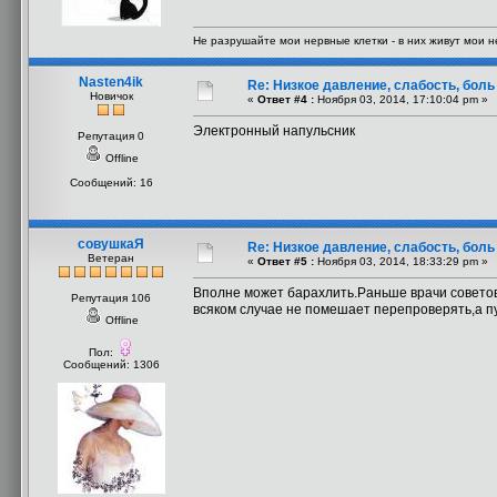
Не разрушайте мои нервные клетки - в них живут мои 
Nasten4ik
Re: Низкое давление, слабость, боль
Новичок
«
Ответ #4 :
Ноября 03, 2014, 17:10:04 pm »
Электронный напульсник
Репутация 0
Offline
Сообщений: 16
совушкаЯ
Re: Низкое давление, слабость, боль
Ветеран
«
Ответ #5 :
Ноября 03, 2014, 18:33:29 pm »
Вполне может барахлить.Раньше врачи советов
Репутация 106
всяком случае не помешает перепроверять,а пу
Offline
Пол:
Сообщений: 1306