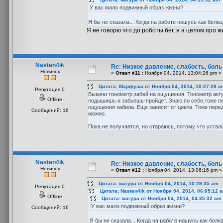
У вас мало подвижный образ жизни?
Я бы не сказала... Когда на работе ношусь как белка
Я не говорю что до роботы бег, я а целом про 
Nasten4ik
Re: Низкое давление, слабость, боль
Новичок
«
Ответ #11 :
Ноября 04, 2014, 13:04:26 pm »
Цитата: Марфуша от Ноября 04, 2014, 10:27:28 a
Репутация 0
Выкини тонометр,забей на ощущения. Тонометр акту
Offline
подышишь и забьешь-пройдет. Знаю по себе,тоже п
ощущения забила. Еще зависит от цикла. Тоже перед
Сообщений: 16
можно.
Пока не получается, но стараюсь, потому что устала
Nasten4ik
Re: Низкое давление, слабость, боль
Новичок
«
Ответ #12 :
Ноября 04, 2014, 13:06:16 pm »
Цитата: магура от Ноября 04, 2014, 10:29:35 am
Репутация 0
Цитата: Nasten4ik от Ноября 04, 2014, 06:05:12 
Offline
Цитата: магура от Ноября 04, 2014, 04:35:32 am
У вас мало подвижный образ жизни?
Сообщений: 16
Я бы не сказала... Когда на работе ношусь как белк