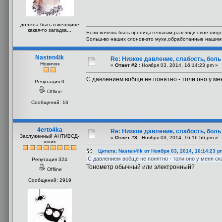
должна быть в женщине
какая-то загадка...
Если хочешь быть проницательным,разгляди свое лицо 
Больш-во наших слонов-это мухи,обработанные нашим
Nasten4ik
Re: Низкое давление, слабость, боль
Новичок
«
Ответ #2 :
Ноября 03, 2014, 16:14:23 pm »
С давлением вобще не понятно - толи оно у мен
Репутация 0
Offline
Сообщений: 16
4erto4ka
Re: Низкое давление, слабость, боль
Заслуженный АНТИВСД-
«
Ответ #3 :
Ноября 03, 2014, 16:16:56 pm »
шник
Цитата: Nasten4ik от Ноября 03, 2014, 16:14:23 p
С давлением вобще не понятно - толи оно у меня ска
Репутация 324
Тонометр обычный или электронный?
Offline
Сообщений: 2919