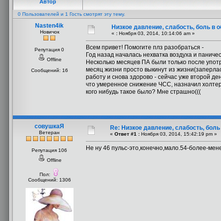
Автор
0 Пользователей и 1 Гость смотрят эту тему.
Nasten4ik
Низкое давление, слабость, боль в 
Новичок
«
:
Ноября 03, 2014, 10:14:06 am »
Всем привет! Помогите плз разобраться -
Репутация 0
Год назад началась нехватка воздуха и паниче
Offline
Несколько месяцев ПА были только после употр
месяц жизни просто выкинут из жизни(заперлась
Сообщений: 16
работу и снова здорово - сейчас уже второй де
что умеренное снижение ЧСС, назначил холтер и
кого нибудь такое было? Мне страшно(((
совушкаЯ
Re: Низкое давление, слабость, боль
Ветеран
«
Ответ #1 :
Ноября 03, 2014, 15:42:19 pm »
Не ну 46 пульс-это,конечно,мало.54-более-ме
Репутация 106
Offline
Пол:
Сообщений: 1306