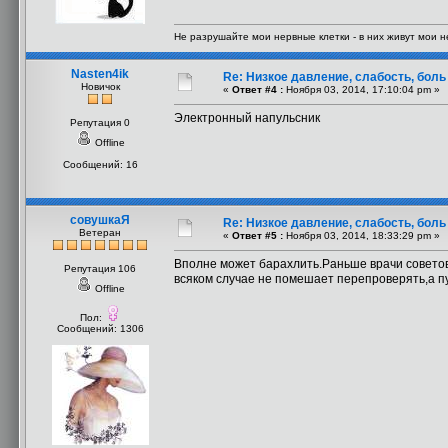
Не разрушайте мои нервные клетки - в них живут мои 
Nasten4ik
Re: Низкое давление, слабость, боль
Новичок
«
Ответ #4 :
Ноября 03, 2014, 17:10:04 pm »
Электронный напульсник
Репутация 0
Offline
Сообщений: 16
совушкаЯ
Re: Низкое давление, слабость, боль
Ветеран
«
Ответ #5 :
Ноября 03, 2014, 18:33:29 pm »
Вполне может барахлить.Раньше врачи советов
Репутация 106
всяком случае не помешает перепроверять,а пу
Offline
Пол:
Сообщений: 1306