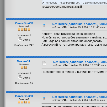
Я не говорю что до роботы бег, я а целом про жизин
тогда скорее малоподвижный
ОльгаВсеОК
Re: Низкое давление, слабость, боль
Бывалый
«
Ответ #13 :
Ноября 25, 2014, 10:21:45 am »
Держать себя в руках однозначно надо.
Репутация 8
Но я бы не оставила без внимания такой пульс.
Offline
Вам надо без паники спокойно обследовать.
А вы случайно не пьете препараты которые мо
Сообщений: 247
Nasten4ik
Re: Низкое давление, слабость, боль
Новичок
«
Ответ #14 :
Ноября 25, 2014, 10:57:35 am »
Пила постоянно глицин и выпила на тот момент 
Репутация 0
Offline
Сообщений: 16
ОльгаВсеОК
Re: Низкое давление, слабость, боль
Бывалый
«
Ответ #15 :
Ноября 25, 2014, 14:39:13 pm »
Кстати глицин некоторым людям понижает дав