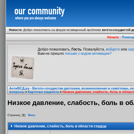
Новости
:
Добро пожаловать на форум посвященный проблеме
вегето-сосудистой д
Начало
|
Помощ
Добро пожаловать,
Гость
. Пожалуйста,
войдите
или
зар
Вам не пришло
письмо с кодом активации?
АнтиВСД.ру - Вегето-сосудистая дистония, возникновение и симптомы, л
вопросы
»
Карточка пациента
»
Низкое давление, слабость, боль в област
Низкое давление, слабость, боль в о
Страниц: [
1
]
Вниз
Низкое давление, слабость, боль в области сердца