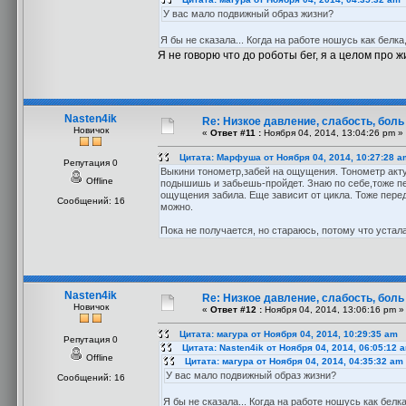
У вас мало подвижный образ жизни?
Я бы не сказала... Когда на работе ношусь как белка
Я не говорю что до роботы бег, я а целом про 
Nasten4ik
Re: Низкое давление, слабость, боль
Новичок
«
Ответ #11 :
Ноября 04, 2014, 13:04:26 pm »
Цитата: Марфуша от Ноября 04, 2014, 10:27:28 a
Репутация 0
Выкини тонометр,забей на ощущения. Тонометр акту
Offline
подышишь и забьешь-пройдет. Знаю по себе,тоже п
ощущения забила. Еще зависит от цикла. Тоже перед
Сообщений: 16
можно.
Пока не получается, но стараюсь, потому что устала
Nasten4ik
Re: Низкое давление, слабость, боль
Новичок
«
Ответ #12 :
Ноября 04, 2014, 13:06:16 pm »
Цитата: магура от Ноября 04, 2014, 10:29:35 am
Репутация 0
Цитата: Nasten4ik от Ноября 04, 2014, 06:05:12 
Offline
Цитата: магура от Ноября 04, 2014, 04:35:32 am
У вас мало подвижный образ жизни?
Сообщений: 16
Я бы не сказала... Когда на работе ношусь как белк