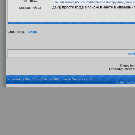
Offline
Глицин может,но незначительно,в инструкции даже 
да?)) просто когда в поиске в инете вбиваешь -
Сообщений: 16
Страниц: [
1
]
Вверх
Перей
Theme by
Страница сгенери
Powered by SMF 1.1.9
|
SMF © 2006, Simple Machines LLC
Файл: /var/w