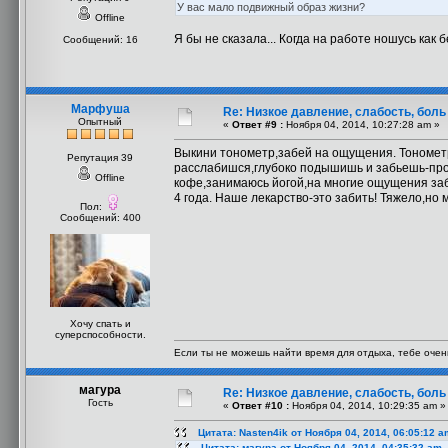
У вас мало подвижный образ жизни?
Offline
Я бы не сказала... Когда на работе ношусь как 
Сообщений: 16
Марфуша
Re: Низкое давление, слабость, боль
Опытный
«
Ответ #9 :
Ноября 04, 2014, 10:27:28 am »
Выкини тонометр,забей на ощущения. Тонометр 
Репутация 39
расслабишся,глубоко подышишь и забьешь-про
Offline
кофе,занимаюсь йогой,на многие ощущения заби
4 года. Наше лекарство-это забить! Тяжело,но 
Пол:
Сообщений: 400
Хочу спать и
суперспособности.
Если ты не можешь найти время для отдыха, тебе очен
магура
Re: Низкое давление, слабость, боль
Гость
«
Ответ #10 :
Ноября 04, 2014, 10:29:35 am »
Цитата: Nasten4ik от Ноября 04, 2014, 06:05:12 a
Цитата: магура от Ноября 04, 2014, 04:35:32 am