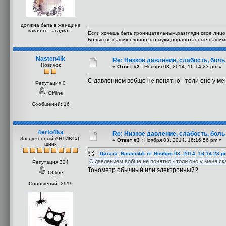
должна быть в женщине
какая-то загадка...
Если хочешь быть проницательным,разгляди свое лицо 
Больш-во наших слонов-это мухи,обработанные нашим
Nasten4ik
Re: Низкое давление, слабость, боль
Новичок
«
Ответ #2 :
Ноября 03, 2014, 16:14:23 pm »
С давлением вобще не понятно - толи оно у мен
Репутация 0
Offline
Сообщений: 16
4erto4ka
Re: Низкое давление, слабость, боль
Заслуженный АНТИВСД-
«
Ответ #3 :
Ноября 03, 2014, 16:16:56 pm »
шник
Цитата: Nasten4ik от Ноября 03, 2014, 16:14:23 p
С давлением вобще не понятно - толи оно у меня ска
Репутация 324
Тонометр обычный или электронный?
Offline
Сообщений: 2919