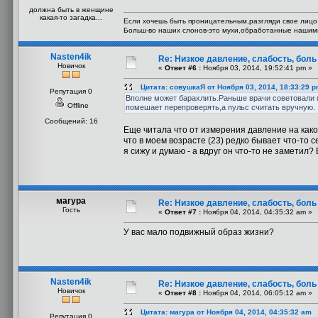
должна быть в женщине
какая-то загадка...
Если хочешь быть проницательным,разгляди свое лицо 
Больш-во наших слонов-это мухи,обработанные нашим
Nasten4ik
Re: Низкое давление, слабость, боль
Новичок
«
Ответ #6 :
Ноября 03, 2014, 19:52:41 pm »
Цитата: совушкаЯ от Ноября 03, 2014, 18:33:29 
Репутация 0
Вполне может барахлить.Раньше врачи советовали м
Offline
помешает перепроверять,а пульс считать вручную.
Сообщений: 16
Еще читала что от измерения давление на какое
что в моем возрасте (23) редко бывает что-то
я сижу и думаю - а вдруг он что-то не заметил?
магура
Re: Низкое давление, слабость, боль
Гость
«
Ответ #7 :
Ноября 04, 2014, 04:35:32 am »
У вас мало подвижный образ жизни?
Nasten4ik
Re: Низкое давление, слабость, боль
Новичок
«
Ответ #8 :
Ноября 04, 2014, 06:05:12 am »
Цитата: магура от Ноября 04, 2014, 04:35:32 am
Репутация 0