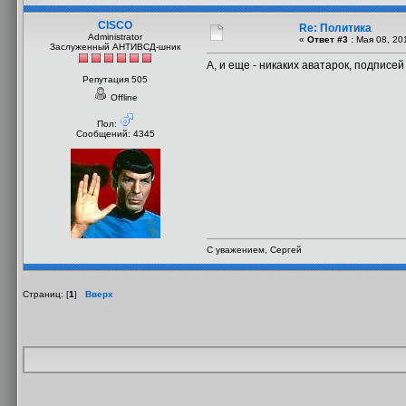
CISCO
Re: Политика
Administrator
«
Ответ #3 :
Мая 08, 201
Заслуженный АНТИВСД-шник
А, и еще - никаких аватарок, подписе
Репутация 505
Offline
Пол:
Сообщений: 4345
С уважением, Сергей
Страниц: [
1
]
Вверх