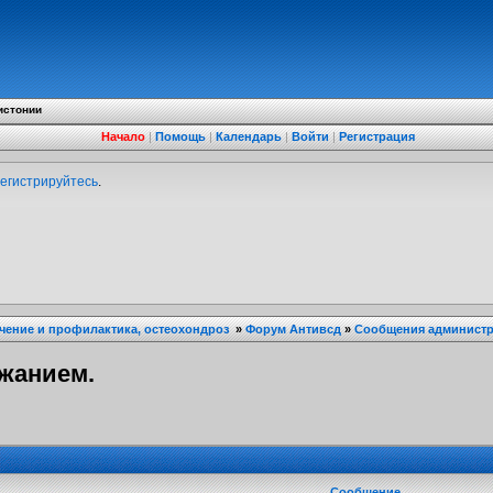
истонии
Начало
|
Помощь
|
Календарь
|
Войти
|
Регистрация
егистрируйтесь
.
ечение и профилактика, остеохондроз
»
Форум Антивсд
»
Сообщения администра
ржанием.
Сообщение