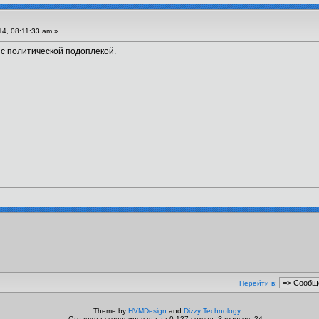
4, 08:11:33 am »
й с политической подоплекой.
Перейти в:
Theme by
HVMDesign
and
Dizzy Technology
Страница сгенерирована за 0.137 секунд. Запросов: 24.