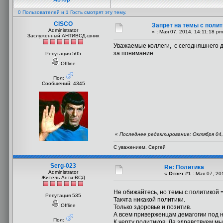
0 Пользователей и 1 Гость смотрят эту тему.
CISCO
Запрет на темы с поли
Administrator
«
:
Мая 07, 2014, 14:11:18 pm
Заслуженный АНТИВСД-шник
Уважаемые коллеги, с сегодняшнего 
за понимание.
Репутация 505
Offline
Пол:
Сообщений: 4345
«
Последнее редактирование: Октября 04, 
С уважением, Сергей
Serg-023
Re: Политика
Administrator
«
Ответ #1 :
Мая 07, 201
Житель Анти-ВСД
Не обижайтесь, но темы с политикой 
Репутация 535
Такчта никакой политики.
Offline
Только здоровье и позитив.
А всем приверженцам демагогии под н
Пол:
К черту политиков. Да здравствуем мы