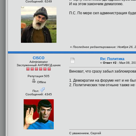
Сообщений: 6249
И на этом закончим демагогию.
П.С. По мере сил администрация буде
«
Последнее редактирование: Ноября 26, 2
CISCO
Re: Политика
Administrator
«
Ответ #2 :
Мая 08, 201
Заслуженный АНТИВСД-шник
Виноват, что сразу забыл заблокирова
Репутация 505
1. Демократии на форуме нет и не был
Offline
2. Политических тем отныне также не 
Пол:
Сообщений: 4345
С уважением, Сергей