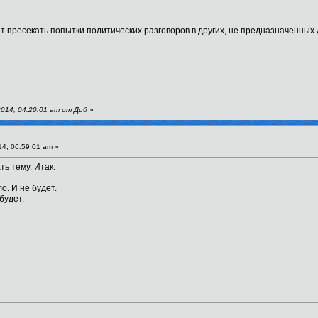
т пресекать попытки политических разговоров в других, не предназначенных 
014, 04:20:01 am от Диб
»
4, 06:59:01 am »
ть тему. Итак:
о. И не будет.
будет.