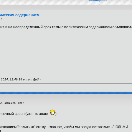
тическим содержанием.
 »
дня и на неопределенный срок темы с политическим содержанием объявляют
2014, 12:49:34 pm от Диб
»
4, 18:12:07 pm »
= вечный сррач (уж я то знаю
)
азванием "политика" скажу - главное, чтобы мы всегда оставались ЛЮДЬМИ.
!