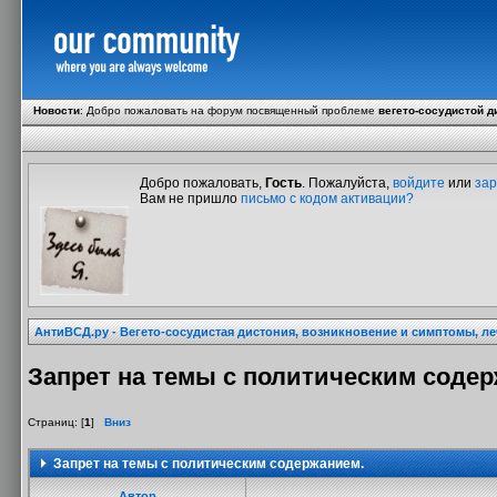
Новости
:
Добро пожаловать на форум посвященный проблеме
вегето-сосудистой д
Добро пожаловать,
Гость
. Пожалуйста,
войдите
или
зар
Вам не пришло
письмо с кодом активации?
АнтиВСД.ру - Вегето-сосудистая дистония, возникновение и симптомы, л
Запрет на темы с политическим соде
Страниц: [
1
]
Вниз
Запрет на темы с политическим содержанием.
Автор