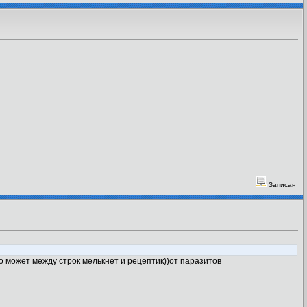
Записан
но может между строк мелькнет и рецептик))от паразитов