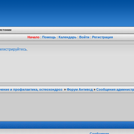
истонии
Начало
|
Помощь
|
Календарь
|
Войти
|
Регистрация
егистрируйтесь
.
ечение и профилактика, остеохондроз
»
Форум Антивсд
»
Сообщения администра
Сообщение