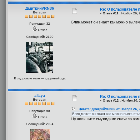
ДмитрийVRN36
Re: О пользователе 
Ветеран
«
Ответ #11 :
Ноября 26, 2
Блин,может он знает как можно вылеч
Репутация 32
Offline
Сообщений: 2120
В здоровом теле — здоровый дух
allaya
Re: О пользователе 
Ветеран
«
Ответ #12 :
Ноября 26, 
Цитата: ДмитрийVRN36 от Ноября 26, 2
Репутация 60
Блин,может он знает как можно вылечить
Offline
Ну напишите ему.видимо сначала вам н
Сообщений: 2094