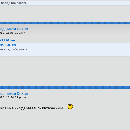
ывала,чтоб понять
под ником Doxtur
15, 11:07:01 am »
0:31:01 am
10:29:36 am
тывала,чтоб понять
под ником Doxtur
015, 12:44:22 pm »
щения мне иногда казались интересными.