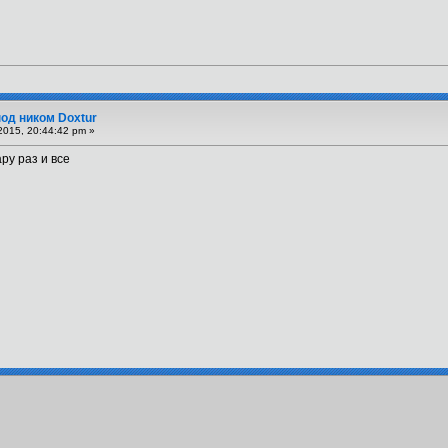
под ником Doxtur
2015, 20:44:42 pm »
ру раз и все