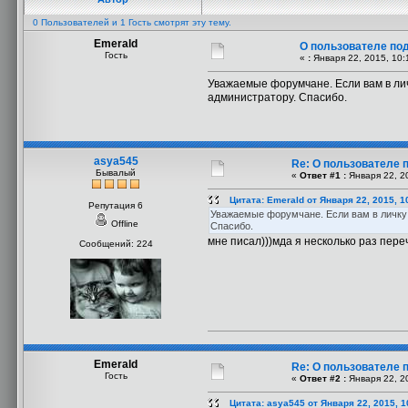
0 Пользователей и 1 Гость смотрят эту тему.
Emerald
О пользователе под
Гость
«
:
Января 22, 2015, 10:
Уважаемые форумчане. Если вам в ли
администратору. Спасибо.
asya545
Re: О пользователе 
Бывалый
«
Ответ #1 :
Января 22, 2
Цитата: Emerald от Января 22, 2015, 1
Репутация 6
Уважаемые форумчане. Если вам в личку
Offline
Спасибо.
мне писал)))мда я несколько раз пер
Сообщений: 224
Emerald
Re: О пользователе 
Гость
«
Ответ #2 :
Января 22, 2
Цитата: asya545 от Января 22, 2015, 1