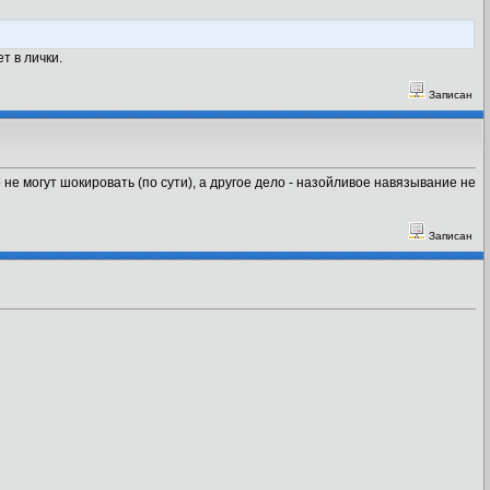
т в лички.
Записан
не могут шокировать (по сути), а другое дело - назойливое навязывание не
Записан