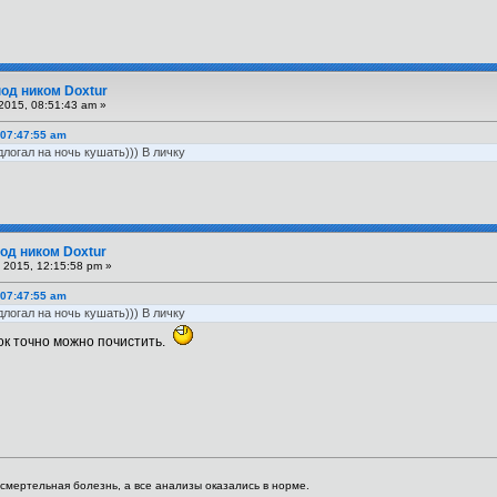
под ником Doxtur
2015, 08:51:43 am »
 07:47:55 am
логал на ночь кушать))) В личку
од ником Doxtur
 2015, 12:15:58 pm »
 07:47:55 am
логал на ночь кушать))) В личку
док точно можно почистить.
я смертельная болезнь, а все анализы оказались в норме.