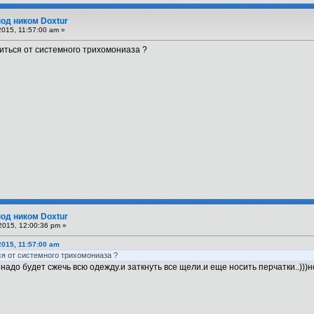
под ником Doxtur
015, 11:57:00 am »
иться от системного трихомониаза ?
под ником Doxtur
2015, 12:00:36 pm »
015, 11:57:00 am
ся от системного трихомониаза ?
адо будет сжечь всю одежду.и заткнуть все щели.и еще носить перчатки..)))