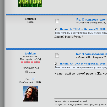
Emerald
Re: О пользователе 
Гость
«
Ответ #9 :
Февраля 23, 
Цитата: AHTOXA от Февраля 23, 2015,
Мне полынь с активированным углем пред
Давно? Настойчиво?
toshibar
Re: О пользователе п
Administrator
«
Ответ #10 :
Февраля 23,
Мастер Анти-ВСД
Цитата: AHTOXA от Февраля 23, 2015,
Мне полынь с активированным углем пред
Репутация 772
Offline
Ну, не такой уж плохой рецепт. Желу
Пол:
Сообщений: 11237
Хватит быть ленивой жопой.
То чувство, когда убедил доктора, что у теб