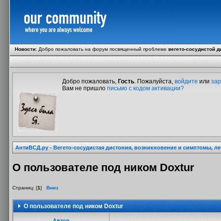
Новости
:
Добро пожаловать на форум посвященный проблеме
вегето-сосудистой д
Добро пожаловать,
Гость
. Пожалуйста,
войдите
или
зар
Вам не пришло
письмо с кодом активации?
АнтиВСД.ру - Вегето-сосудистая дистония, возникновение и симптомы, л
О пользователе под ником Doxtur
Страниц: [
1
]
Вниз
О пользователе под ником Doxtur
Автор