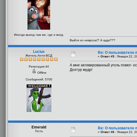
Иногда выход там же, где и вход.
Выйти из невроза!? А куда???
Lucius
Re: О пользователе 
Житель Анти-ВСД
«
Ответ #5 :
Января 22, 2
А мне активированный уголь помог- 
Репутация 44
Дохтур мудр!
Offline
Сообщений: 5700
Emerald
Re: О пользователе 
Гость
«
Ответ #6 :
Января 22, 2