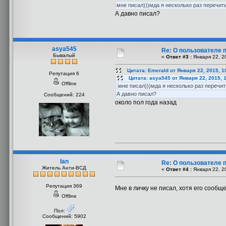
мне писал)))мда я несколько раз перечит
А давно писал?
asya545
Re: О пользователе 
Бывалый
«
Ответ #3 :
Января 22, 20
Цитата: Emerald от Января 22, 2015, 1
Репутация 6
Цитата: asya545 от Января 22, 2015, 
Offline
мне писал)))мда я несколько раз перечи
А давно писал?
Сообщений: 224
около пол года назад
Ian
Re: О пользователе 
Житель Анти-ВСД
«
Ответ #4 :
Января 22, 2
Репутация 369
Мне в личку не писал, хотя его сооб
Offline
Пол:
Сообщений: 5902