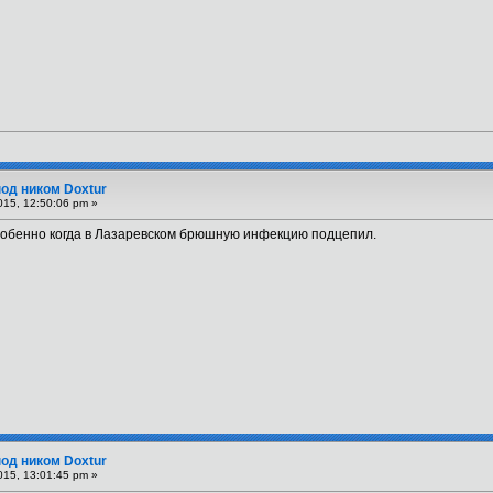
под ником Doxtur
015, 12:50:06 pm »
особенно когда в Лазаревском брюшную инфекцию подцепил.
под ником Doxtur
015, 13:01:45 pm »