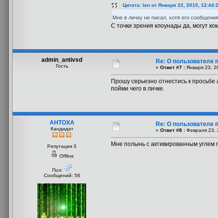
Цитата: Ian от Января 22, 2015, 12:44:
Мне в личку не писал, хотя его сообщен
С точки зрения клоунады да, могут ко
admin_antivsd
Re: О пользователе 
Гость
«
Ответ #7 :
Января 23, 20
Прошу серьезно отнестись к просьбе а
пойми чего в личке.
AHTOXA
Re: О пользователе 
Кандидат
«
Ответ #8 :
Февраля 23, 
Мне полынь с активированным углем п
Репутация 3
Offline
Пол:
Сообщений: 56