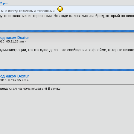
22 pm
ия мне иногда казались интересными.
му-то показаться интересными. Но люди жаловались на бред, который он пише
под ником Doxtur
15, 05:11:29 am »
дминистрации, так как одно дело - это сообщения во флейме, которые никого 
под ником Doxtur
2015, 07:47:55 am »
редлогал на ночь кушать))) В личку