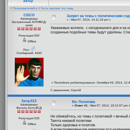
Автор
0 Пользователей и 1 Гость смотрят эту тему.
CISCO
Запрет на темы с политическим со
Administrator
«
:
Мая 07, 2014, 14:11:18 pm »
Заслуженный АНТИВСД-
шник
Уважаемые коллеги, с сегодняшнего дня и на 
созданные подобные темы будут удалены. Спа
Репутация 505
Offline
Пол:
Сообщений: 4345
«
Последнее редактирование: Октября 04, 2014, 12:
С уважением, Сергей
Serg-023
Re: Политика
Administrator
«
Ответ #1 :
Мая 07, 2014, 18:12:07 pm 
Житель Анти-ВСД
Не обижайтесь, но темы с политикой = вечный 
Репутация 535
Такчта никакой политики.
Offline
Только здоровье и позитив.
А всем приверженцам демагогии под названием 