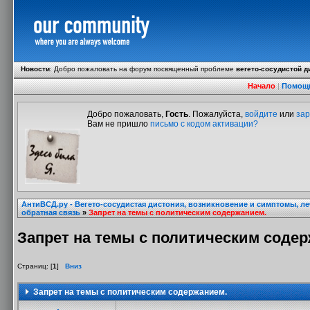
Новости
:
Добро пожаловать на форум посвященный проблеме
вегето-сосудистой д
Начало
|
Помощ
Добро пожаловать,
Гость
. Пожалуйста,
войдите
или
зар
Вам не пришло
письмо с кодом активации?
АнтиВСД.ру - Вегето-сосудистая дистония, возникновение и симптомы, л
обратная связь
»
Запрет на темы с политическим содержанием.
Запрет на темы с политическим соде
Страниц: [
1
]
Вниз
Запрет на темы с политическим содержанием.