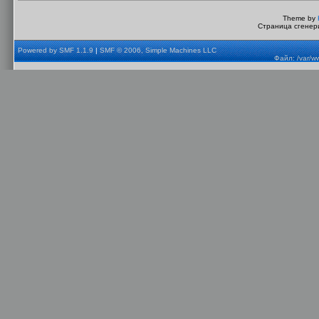
Theme by
Страница сгенери
Powered by SMF 1.1.9
|
SMF © 2006, Simple Machines LLC
Файл: /var/w