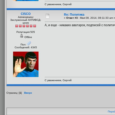
С уважением, Сергей
CISCO
Re: Политика
Administrator
«
Ответ #3 :
Мая 08, 2014, 08:11:33 am 
Заслуженный АНТИВСД-
шник
А, и еще - никаких аватарок, подписей с полит
Репутация 505
Offline
Пол:
Сообщений: 4345
С уважением, Сергей
Страниц: [
1
]
Вверх
Перей