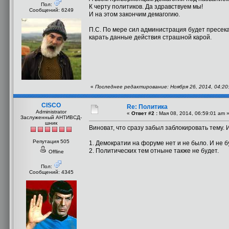
Пол:
К черту политиков. Да здравствуем мы!
Сообщений: 6249
И на этом закончим демагогию.
П.С. По мере сил администрация будет пресека
карать данные действия страшной карой.
«
Последнее редактирование: Ноября 26, 2014, 04:20
CISCO
Re: Политика
Administrator
«
Ответ #2 :
Мая 08, 2014, 06:59:01 am 
Заслуженный АНТИВСД-
шник
Виноват, что сразу забыл заблокировать тему. 
Репутация 505
1. Демократии на форуме нет и не было. И не б
2. Политических тем отныне также не будет.
Offline
Пол:
Сообщений: 4345