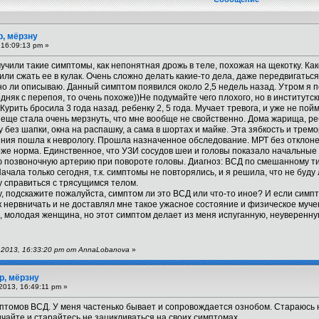
р, мёрзну
 16:09:13 pm »
чили такие симптомы, как непонятная дрожь в теле, похожая на щекотку. Как
или сжать ее в кулак. Очень сложно делать какие-то дела, даже передвигаться
о ли описываю. Данный симптом появился около 2,5 недель назад. Утром я п
одняк с перепоя, то очень похоже))Не подумайте чего плохого, но в институтски
Курить бросила 3 года назад. ребенку 2, 5 года. Мучает тревога, и уже не пой
 А еще стала очень мерзнуть, что мне вообще не свойственно. Дома жарища, реб
 без шапки, окна на распашку, а сама в шортах и майке. Эта зябкость и тремо
яния пошла к неврологу. Прошла назначенное обследование. МРТ без отклон
оже норма. Единственное, что УЗИ сосудов шеи и головы показало начальны
 позвоночную артерию при повороте головы. Диагноз: ВСД по смешанному ти
Начала только сегодня, т.к. симптомы не повторялись, и я решила, что не буду
у справиться с трясущимся телом.
у, подскажите пожалуйста, симптом ли это ВСД или что-то иное? И если симпт
 нервничать и не доставлял мне такое ужасное состояние и физическое муч
 молодая женщина, но этот симптом делает из меня испуганную, неуверенну
 2013, 16:33:20 pm от AnnaLobanova
»
р, мёрзну
2013, 16:49:11 pm »
птомов ВСД. У меня частенько бывает и сопровождается ознобом. Стараюсь не
айте и старайтесь не зацикливаться на своих симптомах.