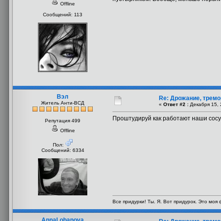
Offline
Сообщений: 113
Вэл
Re: Дрожание, тремо
Житель Анти-ВСД
«
Ответ #2 :
Декабря 15, 
Проштудируй как работают наши сосуды
Репутация 499
Offline
Пол:
Сообщений: 6334
Все придурки! Ты. Я. Вот придурок. Это моя
AnnaLobanova