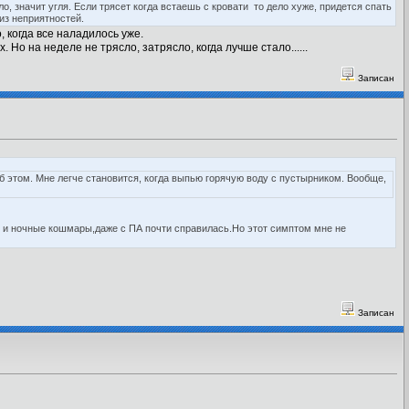
о, значит угля. Если трясет когда встаешь с кровати то дело хуже, придется спать
.из неприятностей.
, когда все наладилось уже.
Но на неделе не трясло, затрясло, когда лучше стало......
Записан
 этом. Мне легче становится, когда выпью горячую воду с пустырником. Вообще,
м и ночные кошмары,даже с ПА почти справилась.Но этот симптом мне не
Записан