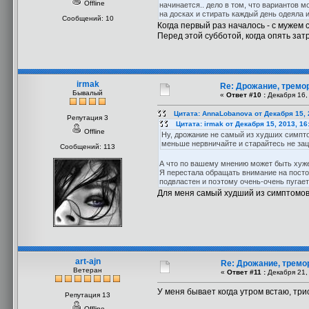
Offline
начинается.. дело в том, что вариантов м
на досках и стирать каждый день одеяла и
Сообщений: 10
Когда первый раз началось - с мужем с
Перед этой субботой, когда опять зат
irmak
Re: Дрожание, тремо
Бывалый
«
Ответ #10 :
Декабря 16, 
Цитата: AnnaLobanova от Декабря 15, 
Репутация 3
Цитата: irmak от Декабря 15, 2013, 16
Offline
Ну, дрожание не самый из худших симпто
меньше нервничайте и старайтесь не за
Сообщений: 113
А что по вашему мнению может быть ху
Я перестала обращать внимание на посто
подвластен и поэтому очень-очень пугает
Для меня самый худший из симптомов 
art-ajn
Re: Дрожание, тремо
Ветеран
«
Ответ #11 :
Декабря 21, 
У меня бывает когда утром встаю, три
Репутация 13
Offline