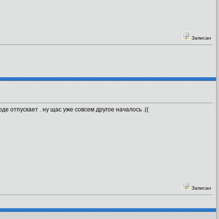
Записан
де отпускает . ну щас уже совсем другое началось .((
Записан