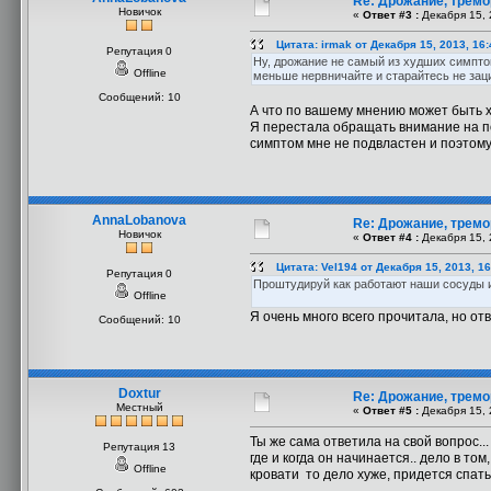
Re: Дрожание, тремо
Новичок
«
Ответ #3 :
Декабря 15, 
Цитата: irmak от Декабря 15, 2013, 16
Репутация 0
Ну, дрожание не самый из худших симпто
Offline
меньше нервничайте и старайтесь не зац
Сообщений: 10
А что по вашему мнению может быть
Я перестала обращать внимание на п
симптом мне не подвластен и поэтому 
AnnaLobanova
Re: Дрожание, тремо
Новичок
«
Ответ #4 :
Декабря 15, 
Цитата: Vel194 от Декабря 15, 2013, 1
Репутация 0
Проштудируй как работают наши сосуды и 
Offline
Я очень много всего прочитала, но отв
Сообщений: 10
Doxtur
Re: Дрожание, тремо
Местный
«
Ответ #5 :
Декабря 15, 
Ты же сама ответила на свой вопрос..
Репутация 13
где и когда он начинается.. дело в то
Offline
кровати то дело хуже, придется спать