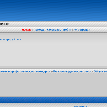
истонии
Начало
|
Помощь
|
Календарь
|
Войти
|
Регистрация
егистрируйтесь
.
ечение и профилактика, остеохондроз
»
Вегето-сосудистая дистония
»
Общие в
Сообщение