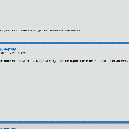
 с ума, а в сознание приходят медленно и по одиночке».
р, мёрзну
2013, 17:57:39 pm »
о ноги стали мёрзнуть, прям ледяные, ни одни носки не спасают. Только если 
р, мёрзну