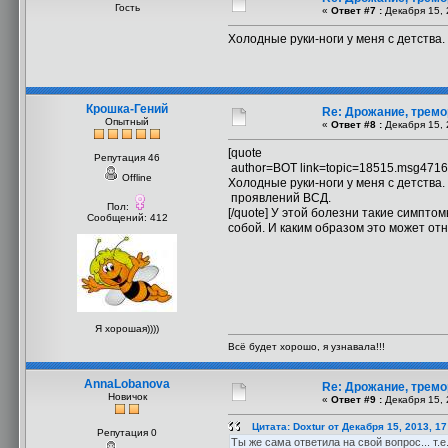
Гость
«
Ответ #7 :
Декабря 15, 
Холодные руки-ноги у меня с детства.
Крошка-Гений
Re: Дрожание, тремо
Опытный
«
Ответ #8 :
Декабря 15, 
[quote
Репутация 46
author=ВОТ link=topic=18515.msg471
Offline
Холодные руки-ноги у меня с детства. 
проявлений ВСД.
Пол:
[/quote] У этой болезни такие симпто
Сообщений: 412
собой. И каким образом это может отн
Я хорошая))))
Всё будет хорошо, я узнавала!!!
AnnaLobanova
Re: Дрожание, тремо
Новичок
«
Ответ #9 :
Декабря 15, 
Цитата: Doxtur от Декабря 15, 2013, 1
Репутация 0
Ты же сама ответила на свой вопрос... т.