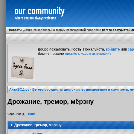
Новости
:
Добро пожаловать на форум посвященный проблеме
вегето-сосудистой д
Добро пожаловать,
Гость
. Пожалуйста,
войдите
или
зар
Вам не пришло
письмо с кодом активации?
АнтиВСД.ру - Вегето-сосудистая дистония, возникновение и симптомы, л
Дрожание, тремор, мёрзну
Страниц: [
1
]
Вниз
Дрожание, тремор, мёрзну
Автор