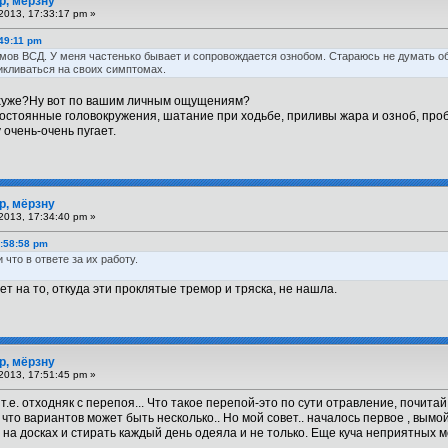
р, мёрзну
2013, 17:33:17 pm »
:49:11 pm
мов ВСД. У меня частенько бывает и сопровождается ознобом. Стараюсь не думать об
икливаться на своих симптомах.
 хуже?Ну вот по вашим личным ощущениям?
остоянные головокружения, шатание при ходьбе, приливы жара и озноб, про
очень-очень пугает.
р, мёрзну
2013, 17:34:40 pm »
6:58:58 pm
что в ответе за их работу.
ет на то, откуда эти проклятые тремор и тряска, не нашла.
р, мёрзну
2013, 17:51:45 pm »
. т.е. отходняк с перепоя... Что такое перепой-это по сути отравление, почит
м, что вариантов может быть несколько.. Но мой совет.. началось первое , вымо
 на досках и стирать каждый день одеяла и не только. Еще куча неприятных мо