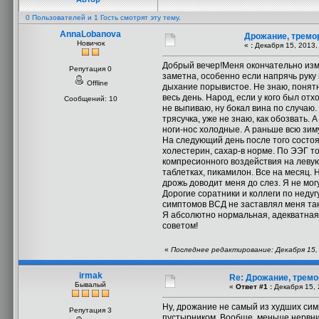
0 Пользователей и 1 Гость смотрят эту тему.
AnnaLobanova
Дрожание, тремо
Новичок
«
:
Декабря 15, 2013,
Добрый вечер!Меня окончательно изму
Репутация 0
заметна, особенно если напрячь руку 
Offline
дыхание порывистое. Не знаю, понятн
весь день. Народ, если у кого был отх
Сообщений: 10
не выпиваю, ну бокал вина по случаю. 
трясучка, уже не знаю, как обозвать.
ноги-нос холодные. А раньше всю зиму
На следующий день после того состо
холестерин, сахар-в норме. По ЭЭГ т
компресионного воздействия на левую
таблетках, пикамилон. Все на месяц. 
дрожь доводит меня до слез. Я не мог
Дорогие соратники и коллеги по недуг
симптомов ВСД не заставлял меня так
Я абсолютно нормальная, адекватная,
советом!
«
Последнее редактирование: Декабря 15,
irmak
Re: Дрожание, тремо
Бывалый
«
Ответ #1 :
Декабря 15, 
Ну, дрожание не самый из худших сим
Репутация 3
пустырником. Вообще, меньше нервнич