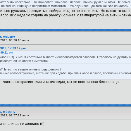
ожет быть несколько.. Но мой совет.. началось первое , вымой руки с мылом. Не помогл
 не только. Еще куча неприятных моментов.. Что случилось до того как это началось..
ильно ругалась, разводиться собирались, но не развелись...Но плохо-то стало
рясло, всю неделю ходила на работу больная, с температурой на антибиотиках. 
р, мёрзну
2013, 03:30:18 am »
2013, 17:33:17 pm
:49:11 pm
мов ВСД. У меня частенько бывает и сопровождается ознобом. Стараюсь не думать об
цикливаться на своих симптомах.
же?Ну вот по вашим личным ощущениям?
янные головокружения, шатание при ходьбе, приливы жара и озноб, проблемы со сно
.
- частая экстрасистолия и тахикардия, так же постоянная бессонница.
р, мёрзну
2013, 08:57:22 am »
сти начинает и холодно (((