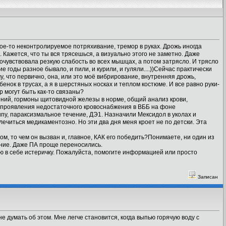
ое-то неконтролируемое потряхивание, тремор в руках. Дрожь иногда
. Кажется, что ты вся трясешься, а визуально этого не заметно. Даже
очувствовала резкую слабость во всех мышцах, а потом затрясло. И трясло
е годы разное бывало, и пили, и курили, и гуляли....))Сейчас практически
му, что первично, она, или это моё вибрирование, внутренняя дрожь,
енок в трусах, а я в шерстяных носках и теплом костюме. И все равно руки-
р могут быть как-то связаны?
ений, гормоны щитовидной железы в норме, общий анализ крови,
е проявления недостаточного кровоснабжения в ВББ на фоне
пу, параксизмальное течение, ДЭ1. Назначили Мексидол в уколах и
 лечиться медикаментозно. Но эти два дня меня кроет не по детски. Эта
ом, то чем он вызван и, главное, КАК его победить?Понимаете, ни один из
ение. Даже ПА проще переносились.
ю в себе истеричку. Пожалуйста, помогите информацией или просто
Записан
 думать об этом. Мне легче становится, когда выпью горячую воду с