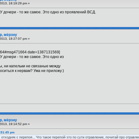
2013, 18:19:29 pm »
 У дочери - то же самое. Это одно из проявлений ВСД.
р, мёрзну
2013, 18:27:07 pm »
664#msg471664 date=1387131569]
У дочери - то же самое. Это одно из
мы, ни капельки не связаные между
оситься к нервам? Ума не приложу:)
р, мёрзну
2013, 19:14:52 pm »
7:51:45 pm
е. отходняк с перепоя... Что такое перепой-это по сути отравление, почитай про отравл