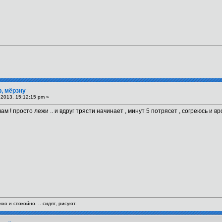
р, мёрзну
2013, 15:12:15 pm »
 ! просто лежи .. и вдруг трясти начинает , минут 5 потрясет , согреюсь и вро
хо и спокойно. .. сидят, рисуют.