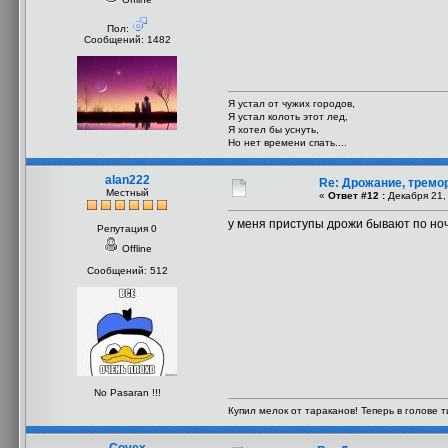
Пол:
Сообщений: 1482
Я устал от чужих городов,
Я устал колоть этот лед,
Я хотел бы уснуть,
Но нет времени спать....
alan222
Re: Дрожание, тремо
Местный
«
Ответ #12 :
Декабря 21, 
у меня приступы дрожи бывают по ночам
Репутация 0
Offline
Сообщений: 512
No Pasaran !!!
Купил мелок от тараканов! Теперь в голове ти