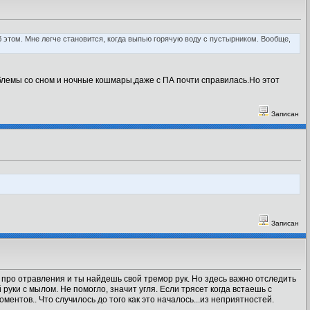
 этом. Мне легче становится, когда выпью горячую воду с пустырником. Вообще,
блемы со сном и ночные кошмары,даже с ПА почти справилась.Но этот
Записан
Записан
ай про отравления и ты найдешь свой тремор рук. Но здесь важно отследить
й руки с мылом. Не помогло, значит угля. Если трясет когда встаешь с
ментов.. Что случилось до того как это началось...из неприятностей.