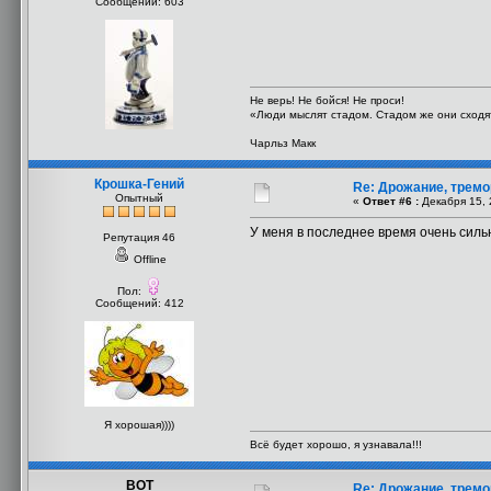
Сообщений: 603
Не верь! Не бойся! Не проси!
«Люди мыслят стадом. Стадом же они сходят
Чарльз Макк
Крошка-Гений
Re: Дрожание, тремо
Опытный
«
Ответ #6 :
Декабря 15, 
У меня в последнее время очень сильн
Репутация 46
Offline
Пол:
Сообщений: 412
Я хорошая))))
Всё будет хорошо, я узнавала!!!
ВОТ
Re: Дрожание, тремо