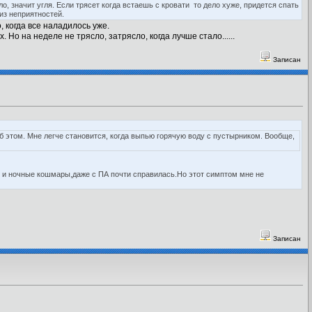
о, значит угля. Если трясет когда встаешь с кровати то дело хуже, придется спать
.из неприятностей.
, когда все наладилось уже.
Но на неделе не трясло, затрясло, когда лучше стало......
Записан
 этом. Мне легче становится, когда выпью горячую воду с пустырником. Вообще,
м и ночные кошмары,даже с ПА почти справилась.Но этот симптом мне не
Записан