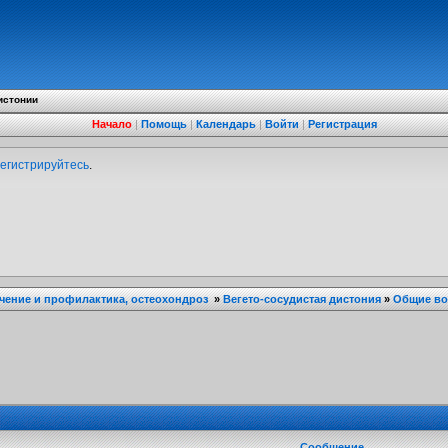
истонии
Начало
|
Помощь
|
Календарь
|
Войти
|
Регистрация
егистрируйтесь
.
ечение и профилактика, остеохондроз
»
Вегето-сосудистая дистония
»
Общие в
Сообщение