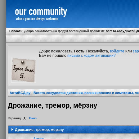
Новости
:
Добро пожаловать на форум посвященный проблеме
вегето-сосудистой д
Добро пожаловать,
Гость
. Пожалуйста,
войдите
или
зар
Вам не пришло
письмо с кодом активации?
АнтиВСД.ру - Вегето-сосудистая дистония, возникновение и симптомы, л
Дрожание, тремор, мёрзну
Страниц: [
1
]
Вниз
Дрожание, тремор, мёрзну
Автор