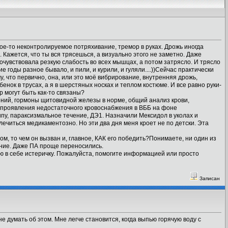
ое-то неконтролируемое потряхивание, тремор в руках. Дрожь иногда
. Кажется, что ты вся трясешься, а визуально этого не заметно. Даже
очувствовала резкую слабость во всех мышцах, а потом затрясло. И трясло
е годы разное бывало, и пили, и курили, и гуляли....))Сейчас практически
му, что первично, она, или это моё вибрирование, внутренняя дрожь,
енок в трусах, а я в шерстяных носках и теплом костюме. И все равно руки-
р могут быть как-то связаны?
ений, гормоны щитовидной железы в норме, общий анализ крови,
е проявления недостаточного кровоснабжения в ВББ на фоне
пу, параксизмальное течение, ДЭ1. Назначили Мексидол в уколах и
 лечиться медикаментозно. Но эти два дня меня кроет не по детски. Эта
ом, то чем он вызван и, главное, КАК его победить?Понимаете, ни один из
ение. Даже ПА проще переносились.
ю в себе истеричку. Пожалуйста, помогите информацией или просто
Записан
 думать об этом. Мне легче становится, когда выпью горячую воду с