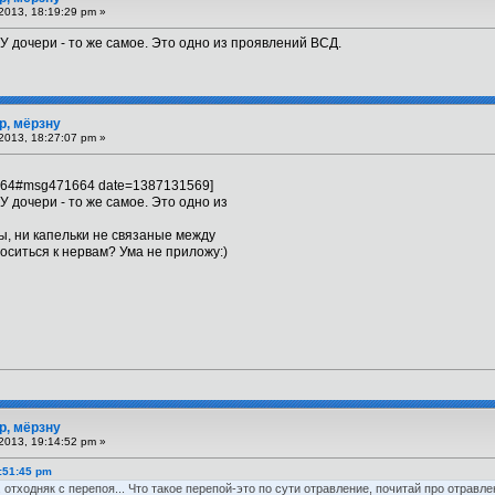
2013, 18:19:29 pm »
 У дочери - то же самое. Это одно из проявлений ВСД.
р, мёрзну
2013, 18:27:07 pm »
664#msg471664 date=1387131569]
У дочери - то же самое. Это одно из
мы, ни капельки не связаные между
оситься к нервам? Ума не приложу:)
р, мёрзну
2013, 19:14:52 pm »
7:51:45 pm
е. отходняк с перепоя... Что такое перепой-это по сути отравление, почитай про отравл