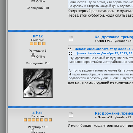
Offline
начинается.. дело в том, что вариантов м
на досках и стирать каждый день одеяла и
Сообщений: 10
Когда первый раз началось - с мужем с
Перед этой субботой, когда опять зат
irmak
Re: Дрожание, тремо
Бывалый
«
Ответ #10 :
Декабря 16, 
Цитата: AnnaLobanova от Декабря 15, 
Репутация 3
Цитата: irmak от Декабря 15, 2013, 16
Offline
Ну, дрожание не самый из худших симпто
меньше нервничайте и старайтесь не за
Сообщений: 113
А что по вашему мнению может быть ху
Я перестала обращать внимание на посто
подвластен и поэтому очень-очень пугает
Для меня самый худший из симптомов 
art-ajn
Re: Дрожание, тремо
Ветеран
«
Ответ #11 :
Декабря 21, 
У меня бывает когда утром встаю, три
Репутация 13
Offline