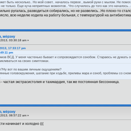
ожет быть несколько.. Но мой совет.. началось первое , вымой руки с мылом. Не помогл
 не только. Еще куча неприятных моментов.. Что случилось до того как это началось..
ильно ругалась, разводиться собирались, но не развелись...Но плохо-то стало
рясло, всю неделю ходила на работу больная, с температурой на антибиотиках. 
р, мёрзну
2013, 03:30:18 am »
2013, 17:33:17 pm
:49:11 pm
мов ВСД. У меня частенько бывает и сопровождается ознобом. Стараюсь не думать об
цикливаться на своих симптомах.
же?Ну вот по вашим личным ощущениям?
янные головокружения, шатание при ходьбе, приливы жара и озноб, проблемы со сно
.
- частая экстрасистолия и тахикардия, так же постоянная бессонница.
р, мёрзну
2013, 08:57:22 am »
сти начинает и холодно (((