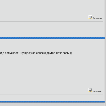
Записан
де отпускает . ну щас уже совсем другое началось .((
Записан