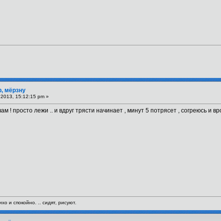
р, мёрзну
2013, 15:12:15 pm »
 ! просто лежи .. и вдруг трясти начинает , минут 5 потрясет , согреюсь и вро
хо и спокойно. .. сидят, рисуют.