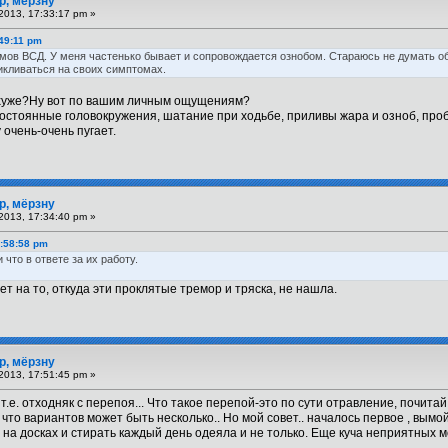
р, мёрзну
2013, 17:33:17 pm »
:49:11 pm
мов ВСД. У меня частенько бывает и сопровождается ознобом. Стараюсь не думать об
икливаться на своих симптомах.
 хуже?Ну вот по вашим личным ощущениям?
остоянные головокружения, шатание при ходьбе, приливы жара и озноб, про
очень-очень пугает.
р, мёрзну
2013, 17:34:40 pm »
6:58:58 pm
что в ответе за их работу.
ет на то, откуда эти проклятые тремор и тряска, не нашла.
р, мёрзну
2013, 17:51:45 pm »
. т.е. отходняк с перепоя... Что такое перепой-это по сути отравление, почит
м, что вариантов может быть несколько.. Но мой совет.. началось первое , вымо
 на досках и стирать каждый день одеяла и не только. Еще куча неприятных мо