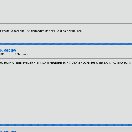
 с ума, а в сознание приходят медленно и по одиночке».
р, мёрзну
2013, 17:57:39 pm »
о ноги стали мёрзнуть, прям ледяные, ни одни носки не спасают. Только если 
р, мёрзну