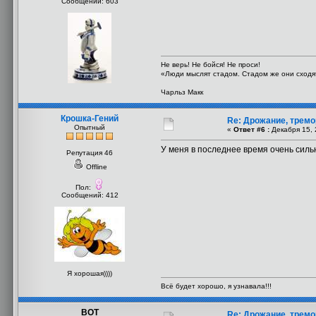
Сообщений: 603
Не верь! Не бойся! Не проси!
«Люди мыслят стадом. Стадом же они сходят
Чарльз Макк
Крошка-Гений
Re: Дрожание, тремо
Опытный
«
Ответ #6 :
Декабря 15, 
У меня в последнее время очень сильн
Репутация 46
Offline
Пол:
Сообщений: 412
Я хорошая))))
Всё будет хорошо, я узнавала!!!
ВОТ
Re: Дрожание, тремо