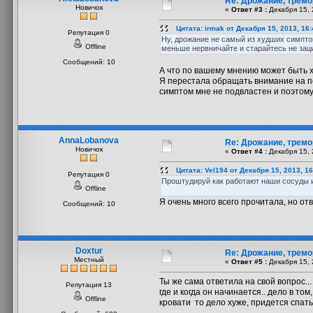
Re: Дрожание, тремо
Новичок
«
Ответ #3 :
Декабря 15, 
Цитата: irmak от Декабря 15, 2013, 16
Репутация 0
Ну, дрожание не самый из худших симпто
Offline
меньше нервничайте и старайтесь не зац
Сообщений: 10
А что по вашему мнению может быть
Я перестала обращать внимание на п
симптом мне не подвластен и поэтому 
AnnaLobanova
Re: Дрожание, тремо
Новичок
«
Ответ #4 :
Декабря 15, 
Цитата: Vel194 от Декабря 15, 2013, 1
Репутация 0
Проштудируй как работают наши сосуды и 
Offline
Я очень много всего прочитала, но отв
Сообщений: 10
Doxtur
Re: Дрожание, тремо
Местный
«
Ответ #5 :
Декабря 15, 
Ты же сама ответила на свой вопрос..
Репутация 13
где и когда он начинается.. дело в то
Offline
кровати то дело хуже, придется спать