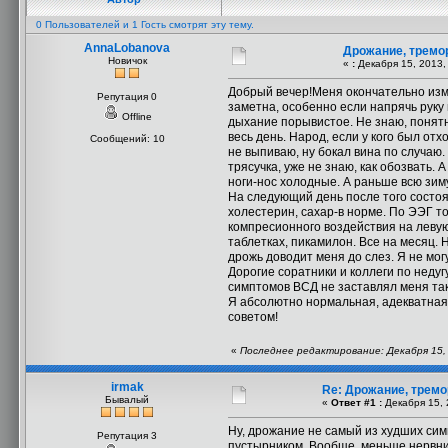
0 Пользователей и 1 Гость смотрят эту тему.
AnnaLobanova
Дрожание, тремо
Новичок
«
:
Декабря 15, 2013,
Добрый вечер!Меня окончательно изму
Репутация 0
заметна, особенно если напрячь руку 
Offline
дыхание порывистое. Не знаю, понятн
весь день. Народ, если у кого был отх
Сообщений: 10
не выпиваю, ну бокал вина по случаю. 
трясучка, уже не знаю, как обозвать.
ноги-нос холодные. А раньше всю зиму
На следующий день после того состо
холестерин, сахар-в норме. По ЭЭГ т
компресионного воздействия на левую
таблетках, пикамилон. Все на месяц. 
дрожь доводит меня до слез. Я не мог
Дорогие соратники и коллеги по недуг
симптомов ВСД не заставлял меня так
Я абсолютно нормальная, адекватная,
советом!
«
Последнее редактирование: Декабря 15,
irmak
Re: Дрожание, тремо
Бывалый
«
Ответ #1 :
Декабря 15, 
Ну, дрожание не самый из худших сим
Репутация 3
пустырником. Вообще, меньше нервнич