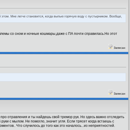
 этом. Мне легче становится, когда выпью горячую воду с пустырником. Вообще,
блемы со сном и ночные кошмары,даже с ПА почти справилась.Но этот
Записан
Записан
ай про отравления и ты найдешь свой тремор рук. Но здесь важно отследить
й руки с мылом. Не помогло, значит угля. Если трясет когда встаешь с
ментов.. Что случилось до того как это началось...из неприятностей.