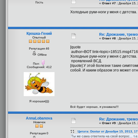
Гость
«
Ответ #7 :
Декабря 15, 
Холодные руки-ноги у меня с детства.
Крошка-Гений
Re: Дрожание, тремо
Опытный
«
Ответ #8 :
Декабря 15, 
[quote
Репутация 46
author=ВОТ link=topic=18515.msg471
Offline
Холодные руки-ноги у меня с детства. 
проявлений ВСД.
Пол:
[/quote] У этой болезни такие симпто
Сообщений: 412
собой. И каким образом это может отн
Я хорошая))))
Всё будет хорошо, я узнавала!!!
AnnaLobanova
Re: Дрожание, тремо
Новичок
«
Ответ #9 :
Декабря 15, 
Цитата: Doxtur от Декабря 15, 2013, 1
Репутация 0
Ты же сама ответила на свой вопрос... т.