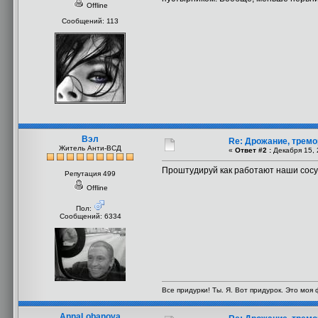
Offline
Сообщений: 113
Вэл
Re: Дрожание, тремо
Житель Анти-ВСД
«
Ответ #2 :
Декабря 15, 
Проштудируй как работают наши сосуды
Репутация 499
Offline
Пол:
Сообщений: 6334
Все придурки! Ты. Я. Вот придурок. Это моя
AnnaLobanova