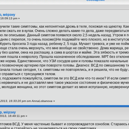
р, мёрзну
 16:09:13 pm »
чили такие симптомы, как непонятная дрожь в теле, похожая на щекотку. Как
или сжать ее в кулак. Очень сложно делать какие-то дела, даже передвигаться
о ли описываю. Данный симптом появился около 2,5 недель назад. Утром я п
одняк с перепоя, то очень похоже))Не подумайте чего плохого, но в институтски
Курить бросила 3 года назад. ребенку 2, 5 года. Мучает тревога, и уже не пой
 А еще стала очень мерзнуть, что мне вообще не свойственно. Дома жарища, реб
 без шапки, окна на распашку, а сама в шортах и майке. Эта зябкость и тремо
яния пошла к неврологу. Прошла назначенное обследование. МРТ без отклон
оже норма. Единственное, что УЗИ сосудов шеи и головы показало начальны
 позвоночную артерию при повороте головы. Диагноз: ВСД по смешанному ти
Начала только сегодня, т.к. симптомы не повторялись, и я решила, что не буду
у справиться с трясущимся телом.
у, подскажите пожалуйста, симптом ли это ВСД или что-то иное? И если симпт
 нервничать и не доставлял мне такое ужасное состояние и физическое муч
 молодая женщина, но этот симптом делает из меня испуганную, неуверенну
 2013, 16:33:20 pm от AnnaLobanova
»
р, мёрзну
2013, 16:49:11 pm »
птомов ВСД. У меня частенько бывает и сопровождается ознобом. Стараюсь не
айте и старайтесь не зацикливаться на своих симптомах.