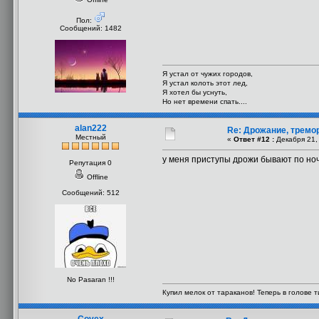
Пол:
Сообщений: 1482
Я устал от чужих городов,
Я устал колоть этот лед,
Я хотел бы уснуть,
Но нет времени спать....
alan222
Re: Дрожание, тремо
Местный
«
Ответ #12 :
Декабря 21, 
у меня приступы дрожи бывают по ночам
Репутация 0
Offline
Сообщений: 512
No Pasaran !!!
Купил мелок от тараканов! Теперь в голове ти