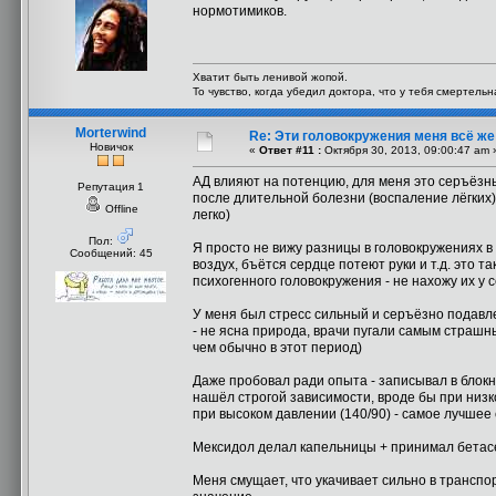
нормотимиков.
Хватит быть ленивой жопой.
То чувство, когда убедил доктора, что у тебя смертель
Morterwind
Re: Эти головокружения меня всё же 
Новичок
«
Ответ #11 :
Октября 30, 2013, 09:00:47 am 
АД влияют на потенцию, для меня это серъёзны
Репутация 1
после длительной болезни (воспаление лёгких) 
Offline
легко)
Пол:
Я просто не вижу разницы в головокружениях в 
Сообщений: 45
воздух, бъётся сердце потеют руки и т.д. это 
психогенного головокружения - не нахожу их у се
У меня был стресс сильный и серъёзно подавле
- не ясна природа, врачи пугали самым страшны
чем обычно в этот период)
Даже пробовал ради опыта - записывал в блокн
нашёл строгой зависимости, вроде бы при низко
при высоком давлении (140/90) - самое лучшее
Мексидол делал капельницы + принимал бетасер
Меня смущает, что укачивает сильно в транспор