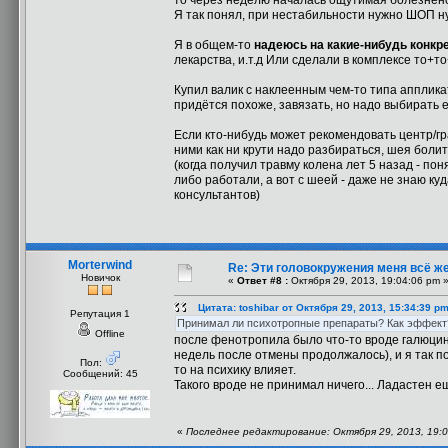
то через неделю началась ощутимая болезнено
Я так понял, при нестабильности нужно ШОП ну
Я в общем-то
надеюсь на какие-нибудь конк
лекарства, и.т.д Или сделали в комплексе то+то
Купил валик с наклеенным чем-то типа апплик
придётся похоже, завязать, но надо выбирать е
Если кто-нибудь может рекомендовать центр/г
ними как ни крути надо разбираться, шея болит 
(когда получил травму колена лет 5 назад - пон
либо работали, а вот с шеей - даже не знаю к
консультантов)
Morterwind
Re: Эти головокружения меня всё же
Новичок
«
Ответ #8 :
Октября 29, 2013, 19:04:06 pm 
Цитата: toshibar от Октября 29, 2013, 15:34:39 p
Репутация 1
Принимал ли психотропные препараты? Как эффект
Offline
после фенотропила было что-то вроде галюцина
недель после отмены продолжалось), и я так по
Пол:
то на психику влияет.
Сообщений: 45
Такого вроде не принимал ничего... Ладастен е
«
Последнее редактирование: Октября 29, 2013, 19:0