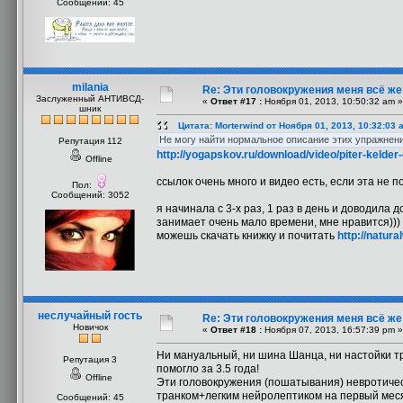
Сообщений: 45
milania
Re: Эти головокружения меня всё же 
Заслуженный АНТИВСД-
«
Ответ #17 :
Ноября 01, 2013, 10:50:32 am »
шник
Цитата: Morterwind от Ноября 01, 2013, 10:32:03 
Не могу найти нормальное описание этих упражнени
Репутация 112
http://yogapskov.ru/download/video/piter-kelde
Offline
ссылок очень много и видео есть, если эта не 
Пол:
Сообщений: 3052
я начинала с 3-х раз, 1 раз в день и доводила
занимает очень мало времени, мне нравится)))
можешь скачать книжку и почитать
http://natur
неслучайный гость
Re: Эти головокружения меня всё же 
Новичок
«
Ответ #18 :
Ноября 07, 2013, 16:57:39 pm »
Ни мануальный, ни шина Шанца, ни настойки т
Репутация 3
помогло за 3.5 года!
Offline
Эти головокружения (пошатывания) невротическ
транком+легким нейролептиком на первый месяц
Сообщений: 45