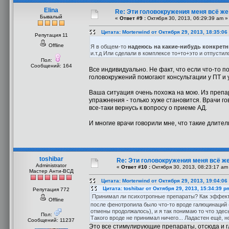
Elina
Re: Эти головокружения меня всё же 
Бывалый
«
Ответ #9 :
Октября 30, 2013, 06:29:39 am »
Цитата: Morterwind от Октября 29, 2013, 18:35:06
Репутация 11
Offline
Я в общем-то
надеюсь на какие-нибудь конкрет
и.т.д Или сделали в комплексе то+то+это и отпустил
Пол:
Сообщений: 164
Все индивидуально. Не факт, что если что-то п
головокружений помогают консультации у ПТ и
Ваша ситуация очень похожа на мою. Из препа
упражнения - только хуже становится. Врачи го
все-таки вернусь к вопросу о приеме АД.
И многие врачи говорили мне, что такие длите
toshibar
Re: Эти головокружения меня всё же
Administrator
«
Ответ #10 :
Октября 30, 2013, 08:23:17 am
Мастер Анти-ВСД
Цитата: Morterwind от Октября 29, 2013, 19:04:06
Цитата: toshibar от Октября 29, 2013, 15:34:39 p
Репутация 772
Принимал ли психотропные препараты? Как эффек
Offline
после фенотропила было что-то вроде галюцинаций (
отмены продолжалось), и я так понимаю то что здесь
Пол:
Такого вроде не принимал ничего... Ладастен ещё, 
Сообщений: 11237
Это все стимулирующие препараты, отсюда и г