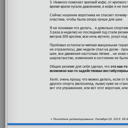
3. Немного помогает крепкий кофе, от крепкого
время врачи пугали давлением, и кофе я не пил
Сейчас ношение воротника не спасает почему-то
пластика, чтобы была опора лучше для шеи.
Я не понимаю что делать... я довольно спортив
3 раза в неделю) но последний год стали резки
метров 300 кролем, всю ночь мутило, уснул под 
Пробовал остеопата+мягкая мануальная терапия 
не отразилось), две недели спал на доске - пр
шее, все движения настолько лёгкие... не знаю
шарлатанство, изменения в состоянии не было.
Общее резюме для себя сделал, что
это как-то
возможно как-то задействован вестибулярный
Хелп, очень прошу, что можно делать, если от 
другого спорта (велосипед, лыжи) хуже не ста
вот эти упражнения, или вот этот воротник, или 
«
Последнее редактирование: Октября 29, 2013, 08:4