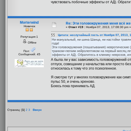
чувствовать побочные эффекты от АД). Обратит
Morterwind
Re: Эти головокружения меня всё же 
Новичок
«
Ответ #19 :
Ноября 07, 2013, 17:08:30 pm »
Цитата: неслучайный гость от Ноября 07, 2013, 
Репутация 1
Ни мануальный, ни шина Шанца, ни настойки травян
Offline
года!
Эти головокружения (пошатывания) невротические (
транком+легким нейролептиком на первый месяц леч
Пол:
Сообщений: 45
эффекты от АД). Обратитесь в клинику неврозов, ил
А была ли у вас зависимость головокружений от
отпуск, совещание у начальства или просто без
относилась к тому что это психогенное.
Я смотрю тут у многих головокружение как симп
пульс 50, и очень хреново.
Боюсь пока принимать АД.
Страниц: [
1
]
2
3
Вверх