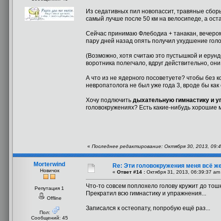
Из седативных пил новопассит, травяные сборы
самый лучше после 50 км на велосипеде, а ост
Сейчас принимаю Флебодиа + танакан, вечером
пару дней назад опять получил ухудшение голо
(Возможно, хотя считаю это пустышкой и ерунд
воротника полегчало, вдруг действительно, они
А что из не ядерного посоветуете? чтобы без ко
невропатолога не был уже года 3, вроде бы как 
Хочу подлючить
дыхательную гимнастику и у
головокружениях? Есть какие-нибудь хорошие м
«
Последнее редактирование: Октября 30, 2013, 09:4
Morterwind
Re: Эти головокружения меня всё же
Новичок
«
Ответ #14 :
Октября 31, 2013, 06:39:37 am
Что-то совсем поплохело голову кружит до тошн
Репутация 1
Прекратил всю гимнастику и упражнения...
Offline
Записался к остеопату, попробую ещё раз...
Пол:
Сообщений: 45