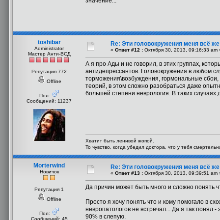
значение...
toshibar
Re: Эти головокружения меня всё же 
Administrator
«
Ответ #12 :
Октября 30, 2013, 09:16:33 am 
Мастер Анти-ВСД
А я про Ады и не говорил, в этих группах, кот
антидепрессантов. Головокружения в любом сл
Репутация 772
торможения\возбуждения, гормональные сбои, оч
Offline
теорий, в этом сложно разобраться даже опытны
большей степени неврология. В таких случаях
Пол:
Сообщений: 11237
Хватит быть ленивой жопой.
То чувство, когда убедил доктора, что у тебя смертель
Morterwind
Re: Эти головокружения меня всё же 
Новичок
«
Ответ #13 :
Октября 30, 2013, 09:39:51 am 
Да причин может быть много и сложно понять чт
Репутация 1
Offline
Просто я хочу понять что и кому помогало в сх
невропатологов не встречал... Да я так понял -
Пол:
90% в слепую.
Сообщений: 45