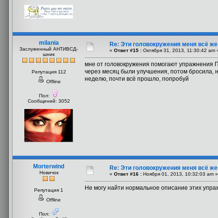
milania
Re: Эти головокружения меня всё же 
Заслуженный АНТИВСД-
«
Ответ #15 :
Октября 31, 2013, 11:30:42 am 
шник
мне от головокружения помогают упражнения П
через месяц были улучшения, потом бросила, н
Репутация 112
неделю, почти всё прошло, попробуй
Offline
Пол:
Сообщений: 3052
Morterwind
Re: Эти головокружения меня всё же 
Новичок
«
Ответ #16 :
Ноября 01, 2013, 10:32:03 am »
Не могу найти нормальное описание этих упраж
Репутация 1
Offline
Пол: