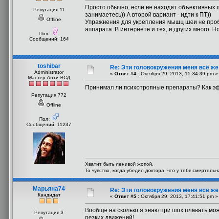
Просто обычно, если не находят объективных п
Репутация 11
занимаетесь)) А второй вариант - идти к ПТ))
Offline
Упражнения для укрепления мышц шеи не проб
аппарата. В интернете и тех, и других много. Н
Пол:
Сообщений: 164
toshibar
Re: Эти головокружения меня всё же 
Administrator
«
Ответ #4 :
Октября 29, 2013, 15:34:39 pm »
Мастер Анти-ВСД
Принимал ли психотропные препараты? Как э
Репутация 772
Offline
Пол:
Сообщений: 11237
Хватит быть ленивой жопой.
То чувство, когда убедил доктора, что у тебя смертель
Марьяна74
Re: Эти головокружения меня всё же 
Кандидат
«
Ответ #5 :
Октября 29, 2013, 17:41:51 pm »
Вообще на сколько я знаю при шох плавать можно
Репутация 3
резких движений!