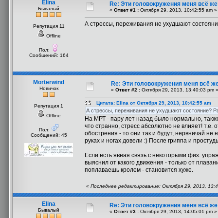
Elina
Re: Эти головокружения меня всё же 
Бывалый
«
Ответ #1 :
Октября 29, 2013, 10:42:55 am »
А стрессы, переживания не ухудшают состояние
Репутация 11
Offline
Пол:
Сообщений: 164
Morterwind
Re: Эти головокружения меня всё же
Новичок
«
Ответ #2 :
Октября 29, 2013, 13:40:03 pm 
Цитата: Elina от Октября 29, 2013, 10:42:55 am
Репутация 1
А стрессы, переживания не ухудшают состояние? Ра
Offline
На МРТ - пару лет назад было нормально, так
что странно, стресс абсолютно не влияет! т.е.
Пол:
обострения - то они так и будут, нервничай не 
Сообщений: 45
руках и ногах довели :) После гриппа и просту
Если есть явная связь с некоторыми физ. упра
выяснил от какого движения - только от плаван
поплаваешь кролем - становится хуже.
«
Последнее редактирование: Октября 29, 2013, 13:4
Elina
Re: Эти головокружения меня всё же 
Бывалый
«
Ответ #3 :
Октября 29, 2013, 14:05:01 pm »