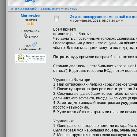
Автор
0 Пользователей и 1 Гость смотрят эту тему.
Morterwind
Эти головокружения меня всё же док
Новичок
«
:
Октября 29, 2013, 08:04:34 am »
Всем привет!
Репутация 1
помогите разобраться:
Offline
Что делать с постоянными головокружениями, я у
Головокружения у меня - это ощущения лёгких 
Пол:
чём-то. Длятся месяцами, могут и полгода, год,
Сообщений: 45
Потратил кучу времени на врачей, похоже все 
Ставили диагнозы: нестабильность позвонков 
оттока"). В детстве говорили ВСД, потом перес
Ухудшения были при:
1. При сотрясениях (лёгких) - сразу резкое уху
2. После кувырков на физ-ре в институте - на 3
3. Сосудистые, да в общем-то все таблетки кап
дали никакого эффекта, иногда было хуже (я в
4. Заметил, что иногда бывают
резкие ухудшен
просто невыносимо.
5. Хуже всего лёжа с закрытыми глазами ночью 
Улучшения:
1. Один раз очень хорошо помогло выкарабкат
была первая моя небольшая победа, очень рад
2. Меньше кружится голова если накануне мало 