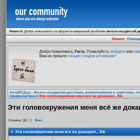
Новости
:
Добро пожаловать на форум посвященный проблеме
вегето-сосудистой д
Начало
|
Помощ
Добро пожаловать,
Гость
. Пожалуйста,
войдите
или
зар
Вам не пришло
письмо с кодом активации?
АнтиВСД.ру - Вегето-сосудистая дистония, возникновение и симптомы, л
профилактика
»
Эти головокружения меня всё же доканают... В&
Эти головокружения меня всё же докан
Страниц: [
1
]
2
3
Вниз
Эти головокружения меня всё же доканают... В&