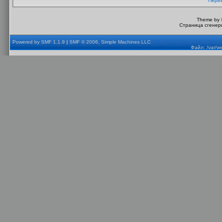
Перей
Theme by
Страница сгенери
Powered by SMF 1.1.9
|
SMF © 2006, Simple Machines LLC
Файл: /var/w