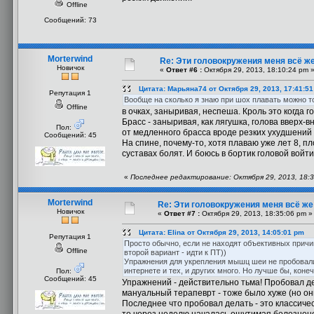
Offline
Сообщений: 73
Morterwind
Re: Эти головокружения меня всё же
Новичок
«
Ответ #6 :
Октября 29, 2013, 18:10:24 pm 
Цитата: Марьяна74 от Октября 29, 2013, 17:41:5
Репутация 1
Вообще на сколько я знаю при шох плавать можно тол
Offline
в очках, заныривая, неспеша. Кроль это когда г
Брасс - заныривая, как лягушка, голова вверх-вн
Пол:
от медленного брасса вроде резких ухудшений
Сообщений: 45
На спине, почему-то, хотя плаваю уже лет 8, пло
суставах болят. И боюсь в бортик головой войти
«
Последнее редактирование: Октября 29, 2013, 18:3
Morterwind
Re: Эти головокружения меня всё же 
Новичок
«
Ответ #7 :
Октября 29, 2013, 18:35:06 pm »
Цитата: Elina от Октября 29, 2013, 14:05:01 pm
Репутация 1
Просто обычно, если не находят объективных причин
Offline
второй вариант - идти к ПТ))
Упражнения для укрепления мышц шеи не пробовали
интернете и тех, и других много. Но лучше бы, коне
Пол:
Сообщений: 45
Упражнений - действительно тьма! Пробовал д
мануальный терапеврт - тоже было хуже (но о
Последнее что пробовал делать - это классиче