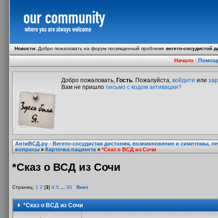
Новости
:
Добро пожаловать на форум посвященный проблеме
вегето-сосудистой д
Начало
|
Помощ
Добро пожаловать,
Гость
. Пожалуйста,
войдите
или
зар
Вам не пришло
письмо с кодом активации?
АнтиВСД.ру - Вегето-сосудистая дистония, возникновение и симптомы, л
вопросы
»
Карточка пациента
»
*Сказ о ВСД из Сочи
*Сказ о ВСД из Сочи
Страниц:
1
2
[
3
]
4
5
...
30
Вниз
*Сказ о ВСД из Сочи