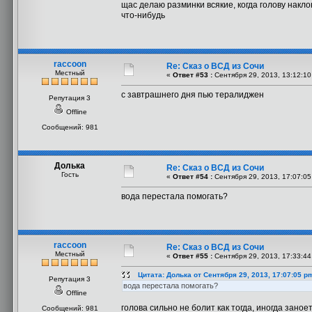
щас делаю разминки всякие, когда голову накло
что-нибудь
raccoon
Re: Сказ о ВСД из Сочи
Местный
«
Ответ #53 :
Сентября 29, 2013, 13:12:10
с завтрашнего дня пью тералиджен
Репутация 3
Offline
Сообщений: 981
Долька
Re: Сказ о ВСД из Сочи
Гость
«
Ответ #54 :
Сентября 29, 2013, 17:07:05
вода перестала помогать?
raccoon
Re: Сказ о ВСД из Сочи
Местный
«
Ответ #55 :
Сентября 29, 2013, 17:33:44
Цитата: Долька от Сентября 29, 2013, 17:07:05 p
Репутация 3
вода перестала помогать?
Offline
голова сильно не болит как тогда, иногда зано
Сообщений: 981