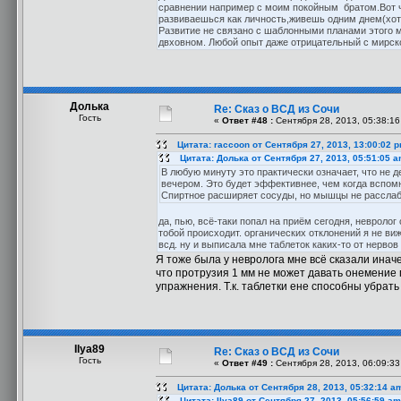
сравнении например с моим покойным братом.Вот ч
развиваешься как личность,живешь одним днем(хот
Развитие не связано с шаблонными планами этого ми
двховном. Любой опыт даже отрицательный с мирско
Долька
Re: Сказ о ВСД из Сочи
Гость
«
Ответ #48 :
Сентября 28, 2013, 05:38:16
Цитата: raccoon от Сентября 27, 2013, 13:00:02 
Цитата: Долька от Сентября 27, 2013, 05:51:05 
В любую минуту это практически означает, что не 
вечером. Это будет эффективнее, чем когда вспомн
Спиртное расширяет сосуды, но мышцы не расслабля
да, пью, всё-таки попал на приём сегодня, невролог
тобой происходит. органических отклонений я не виж
всд. ну и выписала мне таблеток каких-то от нерво
Я тоже была у невролога мне всё сказали иначе
что протрузия 1 мм не может давать онемение 
упражнения. Т.к. таблетки ене способны убрать
Ilya89
Re: Сказ о ВСД из Сочи
Гость
«
Ответ #49 :
Сентября 28, 2013, 06:09:33
Цитата: Долька от Сентября 28, 2013, 05:32:14 a
Цитата: Ilya89 от Сентября 27, 2013, 05:56:59 am