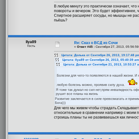
В любую минуту это практически означает, что
повороты и вечером. Это будет эффективнее, ч
Спиртное расширяет сосуды, но мышцы не рассл
пьёшь?
Ilya89
Re: Сказ о ВСД из Сочи
Гость
«
Ответ #45 :
Сентября 27, 2013, 05:56:59
Цитата: Долька от Сентября 26, 2013, 19:17:48 p
Цитата: Ilya89 от Сентября 26, 2013, 05:40:39 am
Цитата: Долька от Сентября 21, 2013, 10:53:27 
Болезни для чего-то появляются в нашей жизни. И 
любую болезнь можно, проявив силу духа.
Я тоже так думал но сил нет,прям инвалидность офо
рушит все планы на жизнь
Развитие заключается в силе превозмагать и приним
Бога)))
Для чего мы живем чтобы страдать.Складывает
относительные в сравнении например с моим п
строишь планы ты не развиваешься как личнос