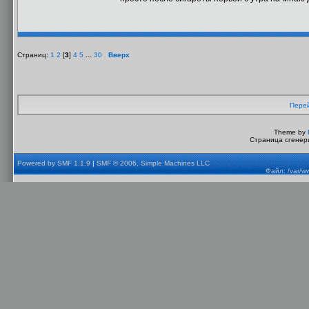
Страниц:
1
2
[
3
]
4
5
...
30
Вверх
Перей
Theme by
Страница сгенери
Powered by SMF 1.1.9
|
SMF © 2006, Simple Machines LLC
Файл: /var/w