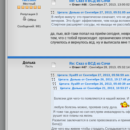
raccoon
Re: Сказ о ВСД из Сочи
Местный
«
Ответ #46 :
Сентября 27, 2013, 13:00:02
Цитата: Долька от Сентября 27, 2013, 05:51:05 a
Репутация 3
В любую минуту это практически означает, что не д
Offline
вечером. Это будет эффективнее, чем когда вспомн
Спиртное расширяет сосуды, но мышцы не расслабля
Сообщений: 981
да, пью, всё-таки попал на приём сегодня, нев
тем, что с тобой происходит. органических откл
случилось и вернулось всд. ну и выписала мне 
Долька
Re: Сказ о ВСД из Сочи
Гость
«
Ответ #47 :
Сентября 28, 2013, 05:32:14
Цитата: Ilya89 от Сентября 27, 2013, 05:56:59 am
Цитата: Долька от Сентября 26, 2013, 19:17:48 
Цитата: Ilya89 от Сентября 26, 2013, 05:40:39 a
Цитата: Долька от Сентября 21, 2013, 10:53:27
Болезни для чего-то появляются в нашей жизни. И
любую болезнь можно, проявив силу духа.
Я тоже так думал но сил нет,прям инвалидность оф
рушит все планы на жизнь
Развитие заключается в силе превозмагать и прини
Бога)))
Для чего мы живем чтобы страдать.Складывается та