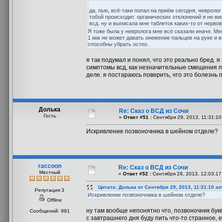
да, пью, всё-таки попал на приём сегодня, невролог
тобой происходит. органических отклонений я не ви
всд. ну и выписала мне таблеток каких-то от нерв
Я тоже была у невролога мне всё сказали иначе. Ме
1 мм не может давать онемение пальцев на руке и в
способны убрать остео.
я так подумал и понял, что это реально бред. 
симптомы всд, как незначительные смещения по
деле. я постараюсь поверить, что это болезнь
Долька
Re: Сказ о ВСД из Сочи
Гость
«
Ответ #51 :
Сентября 29, 2013, 11:31:10
Искривление позвоночника в шейном отделе?
raccoon
Re: Сказ о ВСД из Сочи
Местный
«
Ответ #52 :
Сентября 29, 2013, 12:03:17
Цитата: Долька от Сентября 29, 2013, 11:31:10 a
Репутация 3
Искривление позвоночника в шейном отделе?
Offline
ну там вообще непонятно что, позвоночник бук
Сообщений: 981
с завтрашнего дня буду пить что-то странное, 