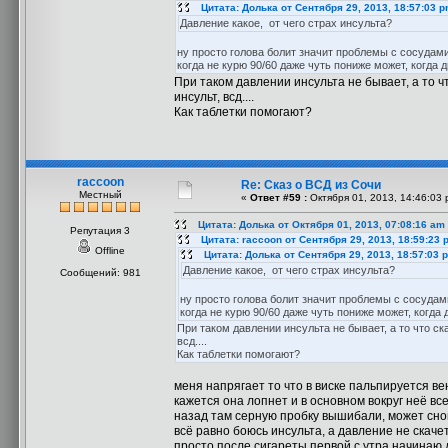
Цитата: Долька от Сентября 29, 2013, 18:57:03 
Давление какое, от чего страх инсульта?
ну просто голова болит значит проблемы с сосудами
когда не курю 90/60 даже чуть пониже может, когда 
При таком давлении инсульта не бывает, а то чт
инсульт, всд....
Как таблетки помогают?
raccoon
Re: Сказ о ВСД из Сочи
Местный
«
Ответ #59 :
Октября 01, 2013, 14:46:03 
Цитата: Долька от Октября 01, 2013, 07:08:16 am
Репутация 3
Цитата: raccoon от Сентября 29, 2013, 18:59:23 
Offline
Цитата: Долька от Сентября 29, 2013, 18:57:03 
Давление какое, от чего страх инсульта?
Сообщений: 981
ну просто голова болит значит проблемы с сосудами
когда не курю 90/60 даже чуть пониже может, когда 
При таком давлении инсульта не бывает, а то что ска
всд....
Как таблетки помогают?
меня напрягает то что в виске пальпируется вен
кажется она лопнет и в основном вокруг неё вс
назад там серную пробку вышибали, может сно
всё равно боюсь инсульта, а давление не скаче
просто после сигареты первой с утра начинаю де