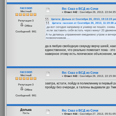
raccoon
Re: Сказ о ВСД из Сочи
Местный
«
Ответ #42 :
Сентября 26, 2013, 22:04:35
Цитата: Долька от Сентября 26, 2013, 19:13:15 p
Репутация 3
Цитата: raccoon от Сентября 26, 2013, 11:19:38 
Offline
да вот сегодня например в универ не пошёл. снова. 
если заставить себя встать через минут 20 движени
Сообщений: 981
А ты делаешь упражнения ежедневно утром и вечеро
позвоночником.....
да в любую свободную секунду верчу шеей, нак
единственное, что реально помогает пока - это
наверное этому есть логическое объяснение,
raccoon
Re: Сказ о ВСД из Сочи
Местный
«
Ответ #43 :
Сентября 26, 2013, 22:15:39
завтра, кстати, пойду в поликлинику в первый р
Репутация 3
пройду без очереди, а талоны выдавали до 7ми
Offline
Сообщений: 981
Долька
Re: Сказ о ВСД из Сочи
Гость
«
Ответ #44 :
Сентября 27, 2013, 05:51:05