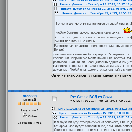
Цитата: Долька от Сентября 26, 2013, 19:17:48 
Цитата: Ilya89 от Сентября 26, 2013, 05:40:39 
Цитата: Долька от Сентября 21, 2013, 10:53:27
Болезни для чего-то появляются в нашей жизни. И
любую болезнь можно, проявив силу духа.
Я тоже так думал но сил нет,прям инвалидность о
рушит все планы на жизнь
Развитие заключается в силе превозмагать и прини
Бога)))
Для чего мы живем чтобы страдать.Складывается т
сравнении например с моим покойным братом.Вот ч
развиваешься как личность,живешь одним днем(хот
Развитие не связано с шаблонными планами этого ми
двховном. Любой опыт даже отрицательный с мирск
Ой ну не знаю ,какой тут опыт, сделать из мен
raccoon
Re: Сказ о ВСД из Сочи
Местный
«
Ответ #50 :
Сентября 28, 2013, 09:56:27
Цитата: Долька от Сентября 28, 2013, 05:38:16 a
Репутация 3
Цитата: raccoon от Сентября 27, 2013, 13:00:02 
Offline
Цитата: Долька от Сентября 27, 2013, 05:51:05 
В любую минуту это практически означает, что не 
Сообщений: 981
вечером. Это будет эффективнее, чем когда вспом
Спиртное расширяет сосуды, но мышцы не расслабл