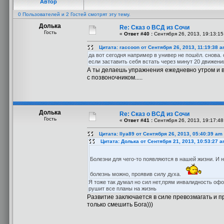
Автор
0 Пользователей и 2 Гостей смотрят эту тему.
Долька
Re: Сказ о ВСД из Сочи
Гость
«
Ответ #40 :
Сентября 26, 2013, 19:13:15
Цитата: raccoon от Сентября 26, 2013, 11:19:38 
да вот сегодня например в универ не пошёл. снова. с
если заставить себя встать через минут 20 движения
А ты делаешь упражнения ежедневно утром и в
с позвоночником.....
Долька
Re: Сказ о ВСД из Сочи
Гость
«
Ответ #41 :
Сентября 26, 2013, 19:17:48
Цитата: Ilya89 от Сентября 26, 2013, 05:40:39 am
Цитата: Долька от Сентября 21, 2013, 10:53:27 
Болезни для чего-то появляются в нашей жизни. И 
болезнь можно, проявив силу духа.
Я тоже так думал но сил нет,прям инвалидность офо
рушит все планы на жизнь
Развитие заключается в силе превозмагать и п
только смешить Бога)))