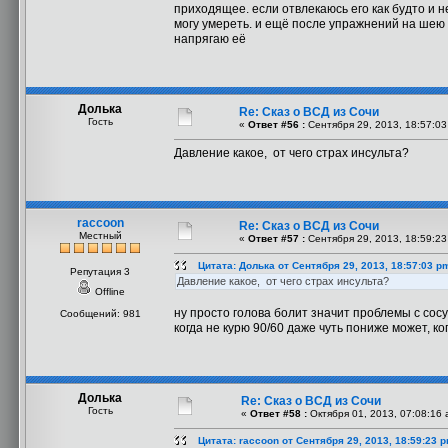
приходящее. если отвлекаюсь его как будто и н
могу умереть. и ещё после упражнений на шею у
напрягаю её
Долька
Re: Сказ о ВСД из Сочи
Гость
«
Ответ #56 :
Сентября 29, 2013, 18:57:03
Давление какое, от чего страх инсульта?
raccoon
Re: Сказ о ВСД из Сочи
Местный
«
Ответ #57 :
Сентября 29, 2013, 18:59:23
Цитата: Долька от Сентября 29, 2013, 18:57:03 p
Репутация 3
Давление какое, от чего страх инсульта?
Offline
ну просто голова болит значит проблемы с сосу
Сообщений: 981
когда не курю 90/60 даже чуть пониже может, ко
Долька
Re: Сказ о ВСД из Сочи
Гость
«
Ответ #58 :
Октября 01, 2013, 07:08:16 
Цитата: raccoon от Сентября 29, 2013, 18:59:23 