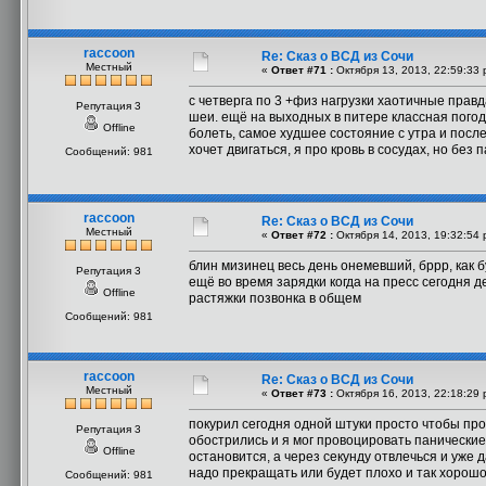
raccoon
Re: Сказ о ВСД из Сочи
Местный
«
Ответ #71 :
Октября 13, 2013, 22:59:33 
с четверга по 3 +физ нагрузки хаотичные прав
Репутация 3
шеи. ещё на выходных в питере классная погода
Offline
болеть, самое худшее состояние с утра и после
хочет двигаться, я про кровь в сосудах, но без
Сообщений: 981
raccoon
Re: Сказ о ВСД из Сочи
Местный
«
Ответ #72 :
Октября 14, 2013, 19:32:54 
блин мизинец весь день онемевший, бррр, как 
Репутация 3
ещё во время зарядки когда на пресс сегодня 
Offline
растяжки позвонка в общем
Сообщений: 981
raccoon
Re: Сказ о ВСД из Сочи
Местный
«
Ответ #73 :
Октября 16, 2013, 22:18:29 
покурил сегодня одной штуки просто чтобы пров
Репутация 3
обострились и я мог провоцировать панические 
Offline
остановится, а через секунду отвлечься и уже 
надо прекращать или будет плохо и так хорошо
Сообщений: 981