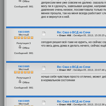
Offline
депрессии мне уже совсем не далеко. сказала 
могу ли я сдохнуть, завязывая шнурки, наприме
Сообщений: 981
давление очень низкое, посоветовала только п
менее прошла, так на меня всегда работают сло
дно и вернутся к ней.
raccoon
Re: Сказ о ВСД из Сочи
Местный
«
Ответ #66 :
Октября 05, 2013, 15:35:25 
сегодня решил всё-таки не курить, но сейчас с
Репутация 3
что весь день дома и делать нечего, сейчас ещё
Offline
Сообщений: 981
raccoon
Re: Сказ о ВСД из Сочи
Местный
«
Ответ #67 :
Октября 05, 2013, 23:07:46 
ночью себя чувствую просто отлично, может де
Репутация 3
в нормальном состоянии
Offline
Сообщений: 981
raccoon
Re: Сказ о ВСД из Сочи
Местный
«
Ответ #68 :
Октября 06, 2013, 23:12:36 