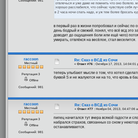
Сообщений: 981
отвлечься и уже даже не помнить что оно болело. м
хорошо расслабился, что сейчас чувствую себя лу
в 2 часа ночи спать надо, и уж тем более бросать ку
в первый раз в жизни попробовал и сейчас по 
день бодрый и свежий. понял, что всё всд это
доводит до ощущения боли или ещё чего) потом
умирать, отвлёкся на весёлое, стал веселится.
raccoon
Re: Сказ о ВСД из Сочи
Местный
«
Ответ #76 :
Октября 17, 2013, 14:04:01 
теперь улыбают мысли о том, что хотел сделать
Репутация 3
буквой S и не жалуются ни на то, что кровь в ба
Offline
Сообщений: 981
raccoon
Re: Сказ о ВСД из Сочи
Местный
«
Ответ #77 :
Ноября 04, 2013, 04:47:06 
пипец начитался тут вчера всякой гадости и сл
Репутация 3
набрался страхов, связанных со сном у некотор
Offline
останавливается.
Сообщений: 981