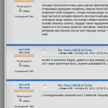
сегодня проснулся и весь день делал физическ
Репутация 3
откручивал дурацкие плафоны, короче богатый 
Offline
позволил себе покурить, только голова какая-т
ещё пытался сегодня принять контрастный душ,
Сообщений: 981
холодная вода лилась на голову словил паничес
голове сжались сильно, сердце такое ощущение,
парится и это очень приятно лля меня. люблю в
вечером, как обычно после неё гораздо лучше, 
ещё
raccoon
Re: Сказ о ВСД из Сочи
Местный
«
Ответ #69 :
Октября 08, 2013, 12:55:03 
ну вот и начались будни, думать о всд некогда,
Репутация 3
это такая приятная боль, знания усваиваются,
Offline
Сообщений: 981
raccoon
Re: Сказ о ВСД из Сочи
Местный
«
Ответ #70 :
Октября 08, 2013, 12:55:21 
с понедельника перешёл на 2 таблетки терал
Репутация 3
Offline
Сообщений: 981