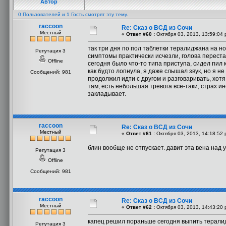
Автор
0 Пользователей и 1 Гость смотрят эту тему.
raccoon
Re: Сказ о ВСД из Сочи
Местный
«
Ответ #60 :
Октября 03, 2013, 13:59:04 
так три дня по пол таблетки тералиджана на но
Репутация 3
симптомы практически исчезли, голова переста
Offline
сегодня было что-то типа приступа, сидел пил 
как будто лопнула, я даже слышал звук, но я не
Сообщений: 981
продолжил идти с другом и разговаривать, хотя
там, есть небольшая тревога всё-таки, страх и
закладывает.
raccoon
Re: Сказ о ВСД из Сочи
Местный
«
Ответ #61 :
Октября 03, 2013, 14:18:52 
блин вообще не отпускает. давит эта вена над у
Репутация 3
Offline
Сообщений: 981
raccoon
Re: Сказ о ВСД из Сочи
Местный
«
Ответ #62 :
Октября 03, 2013, 14:43:20 
капец решил пораньше сегодня выпить тералид
Репутация 3