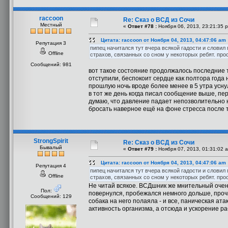
raccoon
Re: Сказ о ВСД из Сочи
Местный
«
Ответ #78 :
Ноября 06, 2013, 23:21:35 
Цитата: raccoon от Ноября 04, 2013, 04:47:06 am
Репутация 3
пипец начитался тут вчера всякой гадости и словил 
Offline
страхов, связанных со сном у некоторых ребят. про
Сообщений: 981
вот такое состояние продолжалось последние тр
отступили, беспокоит сердце как полтора года н
прошлую ночь вроде более менее в 5 утра усну
в тот же день когда писал сообщение выше, пер
думаю, что давление падает непозволительно н
бросать наверное ещё на фоне стресса после т
StrongSpirit
Re: Сказ о ВСД из Сочи
Бывалый
«
Ответ #79 :
Ноября 07, 2013, 01:31:02 
Цитата: raccoon от Ноября 04, 2013, 04:47:06 am
Репутация 4
пипец начитался тут вчера всякой гадости и словил 
Offline
страхов, связанных со сном у некоторых ребят. про
Не читай всякое. ВСДшник же мнительный очень. 
Пол:
повернулся, пробежался немного дольше, проч
Сообщений: 129
собака на него полаяла - и все, паническая ата
активность организма, а отсюда и ускорение р