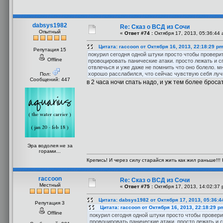
dabsys1982
Re: Сказ о ВСД из Сочи
Опытный
«
Ответ #74 :
Октября 17, 2013, 05:36:44 
Цитата: raccoon от Октября 16, 2013, 22:18:29 p
Репутация 15
покурил сегодня одной штуки просто чтобы проверит
Offline
провоцировать панические атаки. просто лежать и с
отвлечься и уже даже не помнить что оно болело. мн
хорошо расслабился, что сейчас чувствую себя луч
Пол:
Сообщений: 447
в 2 часа ночи спать надо, и уж тем более бросат
Эра водолея не за
горами...
Крепись! И через силу старайся жить как жил раньше!!! 
raccoon
Re: Сказ о ВСД из Сочи
Местный
«
Ответ #75 :
Октября 17, 2013, 14:02:37 
Цитата: dabsys1982 от Октября 17, 2013, 05:36:4
Репутация 3
Цитата: raccoon от Октября 16, 2013, 22:18:29 p
Offline
покурил сегодня одной штуки просто чтобы проверит
провоцировать панические атаки. просто лежать и с