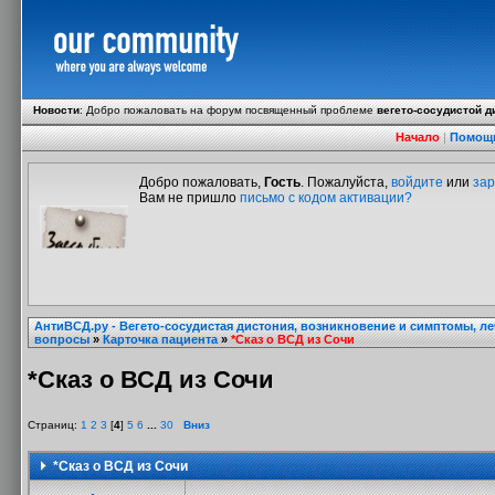
Новости
:
Добро пожаловать на форум посвященный проблеме
вегето-сосудистой д
Начало
|
Помощ
Добро пожаловать,
Гость
. Пожалуйста,
войдите
или
зар
Вам не пришло
письмо с кодом активации?
АнтиВСД.ру - Вегето-сосудистая дистония, возникновение и симптомы, л
вопросы
»
Карточка пациента
»
*Сказ о ВСД из Сочи
*Сказ о ВСД из Сочи
Страниц:
1
2
3
[
4
]
5
6
...
30
Вниз
*Сказ о ВСД из Сочи