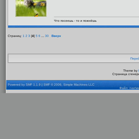
Что посеешь - то и пожнёшь
Страниц:
1
2
3
[
4
]
5
6
...
30
Вверх
Перей
Theme by
Страница сгенери
Powered by SMF 1.1.9
|
SMF © 2006, Simple Machines LLC
Файл: /var/w