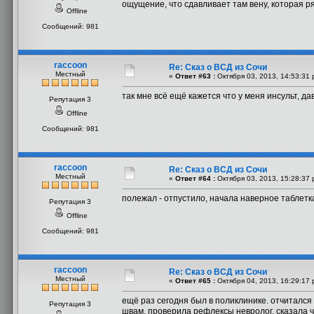
ощущение, что сдавливает там вену, которая р
Offline
Сообщений: 981
raccoon
Re: Сказ о ВСД из Сочи
Местный
«
Ответ #63 :
Октября 03, 2013, 14:53:31 
так мне всё ещё кажется что у меня инсульт, да
Репутация 3
Offline
Сообщений: 981
raccoon
Re: Сказ о ВСД из Сочи
Местный
«
Ответ #64 :
Октября 03, 2013, 15:28:37 
полежал - отпустило, начала наверное таблетка
Репутация 3
Offline
Сообщений: 981
raccoon
Re: Сказ о ВСД из Сочи
Местный
«
Ответ #65 :
Октября 04, 2013, 16:29:17 
ещё раз сегодня был в поликлинике. отчитался
Репутация 3
швам. проверила рефлексы невролог, сказала ч