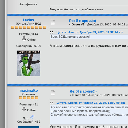
Антифашист.
Тому пошлём свет, кто улыбается тьме.
Lucius
Re: Я в армии)))
Житель Анти-ВСД
«
Ответ #7 :
Декабря 13, 2025, 07:44:52 
Цитата: Asur от Декабря 03, 2025, 11:32:14 am
Репутация 44
Всех ВСДшников в армию!
Offline
А я вам всегда говорил, а вы ругались, я вам не
Сообщений: 5700
maximalko
Re: Я в армии)))
Опытный
«
Ответ #8 :
Января 21, 2026, 08:56:13 a
Цитата: Lucius от Ноября 17, 2025, 13:00:50 pm
Репутация 11
А у вас что с контракта увольняют по окончании 6 
Offline
Щас все военные юристы напряглись))))
С другой стороны показательный пример убирает л
Пол:
Сообщений: 435
Уже уволился . Я же служил в добровольческом