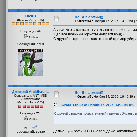
Lucius
Re: Я в армии)))
Житель Анти-ВСД
«
Ответ #4 :
Ноября 17, 2025, 13:00:50 p
А у вас что с контракта увольняют по окончани
Репутация 44
Щас все военные юристы напряглись))))
Offline
С другой стороны показательный пример убира
Сообщений: 5700
Дмитрий Antidistonia
Re: Я в армии)))
Основатель ANTI-VSD
«
Ответ #5 :
Ноября 24, 2025, 16:45:36 p
Administrator
Мастер Анти-ВСД
Цитата: Lucius от Ноября 17, 2025, 13:00:50 pm
Репутация 754
С другой стороны показательный пример убирает л
Offline
Пол:
Должен убирать. Я бы сказал, даже закаливает
Сообщений: 12826