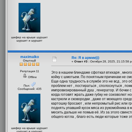
шифер на крыше шуршит
шуршит и шуршит
maximalko
Re: Я в армии)))
Опытный
«
Ответ #3 :
Октября 28, 2025, 21:15:58 
Репутация 11
Это в нашем блиндаже сфоткал втихаря , мног
койку с шмотьем. По понятным причинам не смо
Offline
Еще одна трудность в службе это не всд , это 
проблем нет , постираться , сполоснуться , по
Пол:
Сообщений: 435
импровизированный душ , генератор. И бочки с 
когда готовят жрать даже губку не соизволют 
кастрюли и сковородки , даже от моющего сред
картошку бросают , или непромытый рис или гр
поднять упавший кусок мяса из рукомойника в 
месить дальше не помыв её. Из за этого свинст
общего котла , благо есть люди которые тоже э
шифер на крыше шуршит
шуршит и шуршит