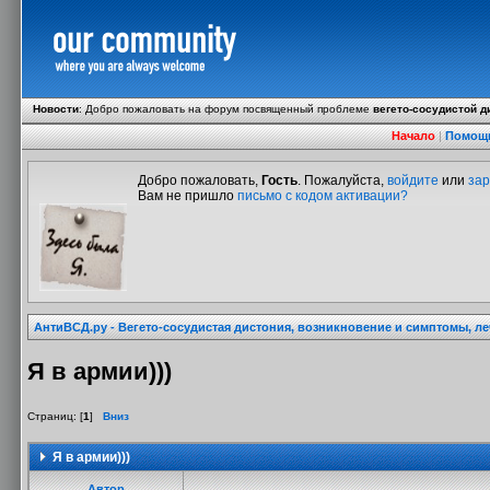
Новости
:
Добро пожаловать на форум посвященный проблеме
вегето-сосудистой д
Начало
|
Помощ
Добро пожаловать,
Гость
. Пожалуйста,
войдите
или
зар
Вам не пришло
письмо с кодом активации?
АнтиВСД.ру - Вегето-сосудистая дистония, возникновение и симптомы, л
Я в армии)))
Страниц: [
1
]
Вниз
Я в армии)))
Автор