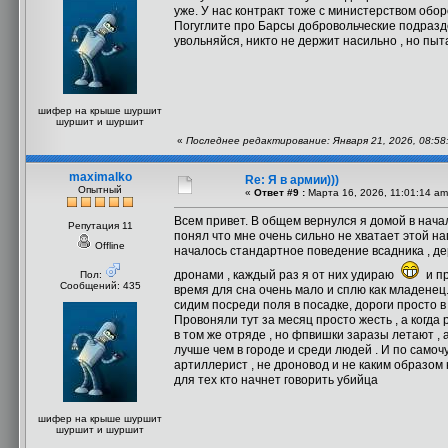
уже. У нас контракт тоже с министерством обо
Погуглите про Барсы добровольческие подразде
увольняйся, никто не держит насильно , но пыт
шифер на крыше шуршит
шуршит и шуршит
«
Последнее редактирование: Января 21, 2026, 08:58
maximalko
Re: Я в армии)))
Опытный
«
Ответ #9 :
Марта 16, 2026, 11:01:14 am
Всем привет. В общем вернулся я домой в нача
Репутация 11
понял что мне очень сильно не хватает этой на
Offline
началось стандартное поведение всадника , де
дронами , каждый раз я от них удираю
и пр
Пол:
Сообщений: 435
время для сна очень мало и сплю как младенец.
сидим посреди поля в посадке, дороги просто в
Провоняли тут за месяц просто жесть , а когда
в том же отряде , но фпвишки заразы летают , 
лучше чем в городе и среди людей . И по самоч
артиллерист , не дроновод и не каким образом 
для тех кто начнет говорить убийца
шифер на крыше шуршит
шуршит и шуршит