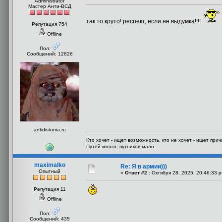
Administrator
Мастер Анти-ВСД
так то круто! респект, если не выдумка!!!!
Репутация 754
Offline
Пол:
Сообщений: 12826
antidistonia.ru
Кто хочет - ищет возможность, кто не хочет - ищет прич
Путей много, путников мало.
maximalko
Re: Я в армии)))
Опытный
«
Ответ #2 :
Октября 28, 2025, 20:46:33 
Репутация 11
Offline
Пол:
Сообщений: 435