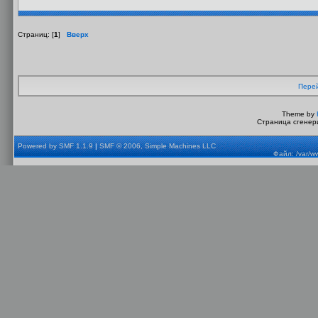
Страниц: [
1
]
Вверх
Перей
Theme by
Страница сгенери
Powered by SMF 1.1.9
|
SMF © 2006, Simple Machines LLC
Файл: /var/w