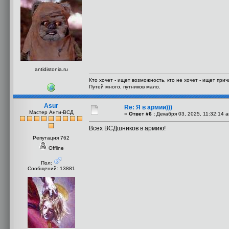
antidistonia.ru
Кто хочет - ищет возможность, кто не хочет - ищет прич
Путей много, путников мало.
Asur
Re: Я в армии)))
Мастер Анти-ВСД
«
Ответ #6 :
Декабря 03, 2025, 11:32:14 
Всех ВСДшников в армию!
Репутация 762
Offline
Пол:
Сообщений: 13881