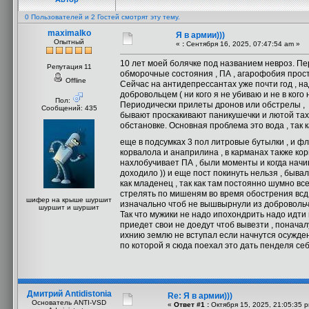
0 Пользователей и 2 Гостей смотрят эту тему.
maximalko
Я в армии)))
Опытный
«
:
Сентября 16, 2025, 07:47:54 am »
10 лет моей болячке под названием невроз. Пер
Репутация 11
обморочные состояния , ПА , агарофобия прост
Offline
Сейчас на антидепрессантах уже почти год , н
добровольцем ( ни кого я не убиваю и не в кого
Пол:
Периодически прилеты дронов или обстрелы , 
Сообщений: 435
бывают проскакивают паникушечки и лютой тахи
обстановке. Основная проблема это вода , так к
еще в подсумках 3 пол литровые бутылки , и ф
корвалола и анаприлина , в карманах также кор
нахлобучивает ПА , были моменты и когда нач
доходило )) и еще пост покинуть нельзя , быва
как младенец , так как там постоянно шумно вс
стрелять по мишеням во время обострения всд 
шифер на крыше шуршит
изначально чтоб не вышвырнули из добровольче
шуршит и шуршит
Так что мужики не надо ипохондрить надо идти 
приедет свои не доедут чтоб вывезти , поначалу
ихнию землю не вступал если начнутся осужде
по которой я сюда поехал это дать пенделя се
Дмитрий Antidistonia
Re: Я в армии)))
Основатель ANTI-VSD
«
Ответ #1 :
Октября 15, 2025, 21:05:35 