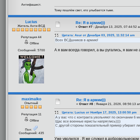
Антифашист.
Тому пошлём свет, кто улыбается тьме.
Lucius
Re: Я в армии)))
Житель Анти-ВСД
«
Ответ #7 :
Декабря 13, 2025, 07:44:52 
Цитата: Asur от Декабря 03, 2025, 11:32:14 am
Репутация 44
Всех ВСДшников в армию!
Offline
А я вам всегда говорил, а вы ругались, я вам не
Сообщений: 5700
maximalko
Re: Я в армии)))
Опытный
«
Ответ #8 :
Января 21, 2026, 08:56:13 a
Цитата: Lucius от Ноября 17, 2025, 13:00:50 pm
Репутация 11
А у вас что с контракта увольняют по окончании 6 
Offline
Щас все военные юристы напряглись))))
С другой стороны показательный пример убирает л
Пол:
Сообщений: 435
Уже уволился . Я же служил в добровольческом