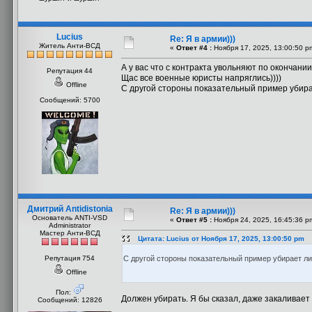
Lucius
Re: Я в армии)))
Житель Анти-ВСД
«
Ответ #4 :
Ноября 17, 2025, 13:00:50 p
А у вас что с контракта увольняют по окончани
Репутация 44
Щас все военные юристы напряглись))))
Offline
С другой стороны показательный пример убира
Сообщений: 5700
Дмитрий Antidistonia
Re: Я в армии)))
Основатель ANTI-VSD
«
Ответ #5 :
Ноября 24, 2025, 16:45:36 p
Administrator
Мастер Анти-ВСД
Цитата: Lucius от Ноября 17, 2025, 13:00:50 pm
Репутация 754
С другой стороны показательный пример убирает л
Offline
Пол:
Должен убирать. Я бы сказал, даже закаливает
Сообщений: 12826