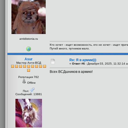
antidistonia.ru
Кто хочет - ищет возможность, кто не хочет - ищет прич
Путей много, путников мало.
Asur
Re: Я в армии)))
Мастер Анти-ВСД
«
Ответ #6 :
Декабря 03, 2025, 11:32:14 
Всех ВСДшников в армию!
Репутация 762
Offline
Пол:
Сообщений: 13881