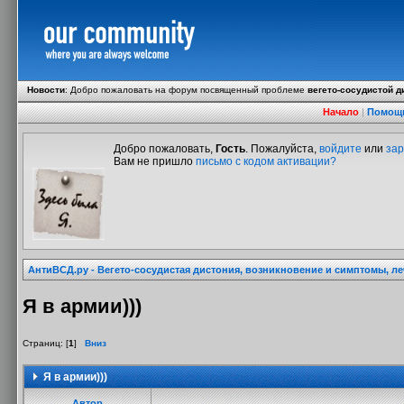
Новости
:
Добро пожаловать на форум посвященный проблеме
вегето-сосудистой д
Начало
|
Помощ
Добро пожаловать,
Гость
. Пожалуйста,
войдите
или
зар
Вам не пришло
письмо с кодом активации?
АнтиВСД.ру - Вегето-сосудистая дистония, возникновение и симптомы, л
Я в армии)))
Страниц: [
1
]
Вниз
Я в армии)))
Автор