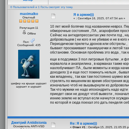
0 Пользователей и 1 Гость смотрят эту тему.
maximalko
Я в армии)))
Опытный
«
:
Сентября 16, 2025, 07:47:54 am »
10 лет моей болячке под названием невроз. Пер
Репутация 11
обморочные состояния , ПА , агарофобия прост
Offline
Сейчас на антидепрессантах уже почти год , н
добровольцем ( ни кого я не убиваю и не в кого
Пол:
Периодически прилеты дронов или обстрелы , 
Сообщений: 435
бывают проскакивают паникушечки и лютой тахи
обстановке. Основная проблема это вода , так к
еще в подсумках 3 пол литровые бутылки , и ф
корвалола и анаприлина , в карманах также кор
нахлобучивает ПА , были моменты и когда нач
доходило )) и еще пост покинуть нельзя , быва
как младенец , так как там постоянно шумно вс
стрелять по мишеням во время обострения всд 
шифер на крыше шуршит
изначально чтоб не вышвырнули из добровольче
шуршит и шуршит
Так что мужики не надо ипохондрить надо идти 
приедет свои не доедут чтоб вывезти , поначалу
ихнию землю не вступал если начнутся осужде
по которой я сюда поехал это дать пенделя се
Дмитрий Antidistonia
Re: Я в армии)))
Основатель ANTI-VSD
«
Ответ #1 :
Октября 15, 2025, 21:05:35 