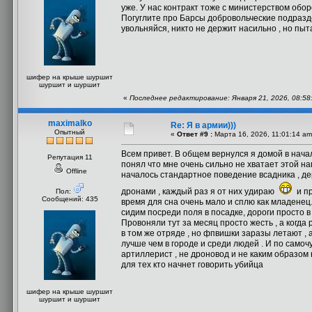
уже. У нас контракт тоже с министерством обо
Погуглите про Барсы добровольческие подразде
увольняйся, никто не держит насильно , но пыт
шифер на крыше шуршит
шуршит и шуршит
«
Последнее редактирование: Января 21, 2026, 08:58
maximalko
Re: Я в армии)))
Опытный
«
Ответ #9 :
Марта 16, 2026, 11:01:14 am
Всем привет. В общем вернулся я домой в нача
Репутация 11
понял что мне очень сильно не хватает этой на
Offline
началось стандартное поведение всадника , де
дронами , каждый раз я от них удираю
и пр
Пол:
Сообщений: 435
время для сна очень мало и сплю как младенец.
сидим посреди поля в посадке, дороги просто в
Провоняли тут за месяц просто жесть , а когда
в том же отряде , но фпвишки заразы летают , 
лучше чем в городе и среди людей . И по самоч
артиллерист , не дроновод и не каким образом 
для тех кто начнет говорить убийца
шифер на крыше шуршит
шуршит и шуршит