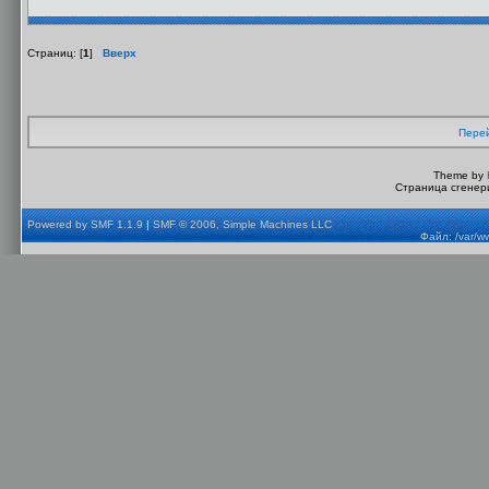
Страниц: [
1
]
Вверх
Перей
Theme by
Страница сгенери
Powered by SMF 1.1.9
|
SMF © 2006, Simple Machines LLC
Файл: /var/w