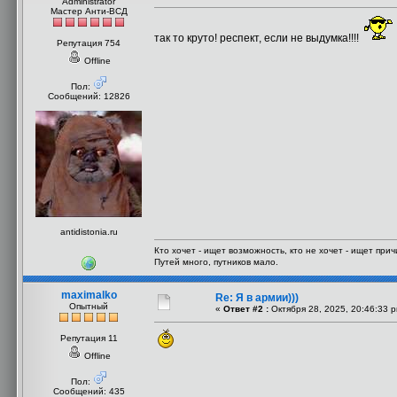
Administrator
Мастер Анти-ВСД
так то круто! респект, если не выдумка!!!!
Репутация 754
Offline
Пол:
Сообщений: 12826
antidistonia.ru
Кто хочет - ищет возможность, кто не хочет - ищет прич
Путей много, путников мало.
maximalko
Re: Я в армии)))
Опытный
«
Ответ #2 :
Октября 28, 2025, 20:46:33 
Репутация 11
Offline
Пол:
Сообщений: 435