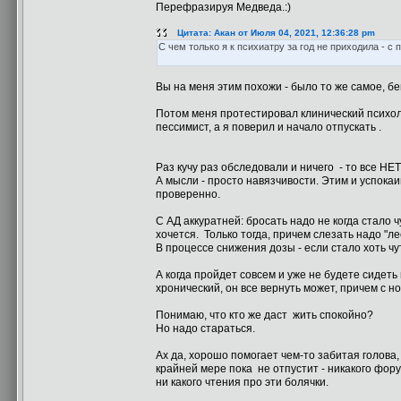
Перефразируя Медведа.:)
Цитата: Акан от Июля 04, 2021, 12:36:28 pm
С чем только я к психиатру за год не приходила - с
Вы на меня этим похожи - было то же самое, бега
Потом меня протестировал клинический психолог
пессимист, а я поверил и начало отпускать .
Раз кучу раз обследовали и ничего - то все НЕ
А мысли - просто навязчивости. Этим и успокаи
проверенно.
С АД аккуратней: бросать надо не когда стало ч
хочется. Только тогда, причем слезать надо "л
В процессе снижения дозы - если стало хоть чу
А когда пройдет совсем и уже не будете сидеть
хронический, он все вернуть может, причем с н
Понимаю, что кто же даст жить спокойно?
Но надо стараться.
Ах да, хорошо помогает чем-то забитая голова,
крайней мере пока не отпустит - никакого фор
ни какого чтения про эти болячки.