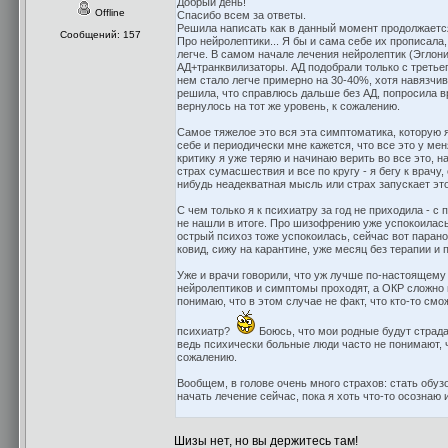
Добрый день!
Offline
Спасибо всем за ответы.
Решила написать как в данный момент продолжается
Сообщений: 157
Про нейролептики... Я бы и сама себе их прописала
легче. В самом начале лечения нейролептик (Эглони
АД+транквилизаторы. АД подобрали только с третьег
нем стало легче примерно на 30-40%, хотя навязчи
решила, что справлюсь дальше без АД, попросила вр
вернулось на тот же уровень, к сожалению.
Самое тяжелое это вся эта симптоматика, которую я
себе и периодически мне кажется, что все это у мен
критику я уже теряю и начинаю верить во все это, 
страх сумасшествия и все по кругу - я бегу к врачу,
нибудь неадекватная мысль или страх запускает это
С чем только я к психиатру за год не приходила - 
не нашли в итоге. Про шизофрению уже успокоилась,
острый психоз тоже успокоилась, сейчас вот параной
ковид, сижу на карантине, уже месяц без терапии и 
Уже и врачи говорили, что уж лучше по-настоящему с
нейролептиков и симптомы проходят, а ОКР сложно и 
понимаю, что в этом случае не факт, что кто-то смо
психиатр?
Боюсь, что мои родные будут страда
ведь психически больные люди часто не понимают, чт
сожалению.
Вообщем, в голове очень много страхов: стать обу
начать лечение сейчас, пока я хоть что-то осознаю
Шизы нет, но вы держитесь там!