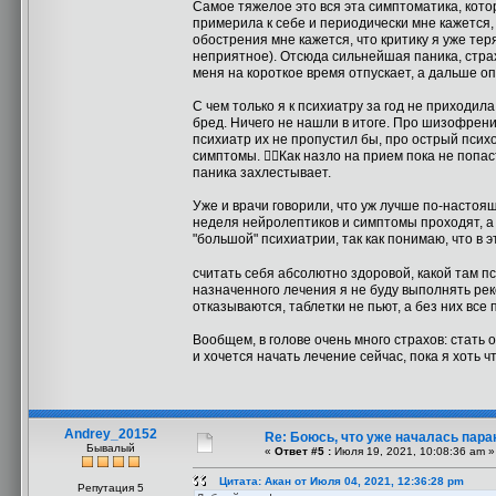
Самое тяжелое это вся эта симптоматика, кото
примерила к себе и периодически мне кажется, 
обострения мне кажется, что критику я уже тер
неприятное). Отсюда сильнейшая паника, страх с
меня на короткое время отпускает, а дальше оп
С чем только я к психиатру за год не приходил
бред. Ничего не нашли в итоге. Про шизофрению
психиатр их не пропустил бы, про острый психо
симптомы. 🤦‍♀️Как назло на прием пока не попа
паника захлестывает.
Уже и врачи говорили, что уж лучше по-настояще
неделя нейролептиков и симптомы проходят, а О
"большой" психиатрии, так как понимаю, что в э
считать себя абсолютно здоровой, какой там 
назначенного лечения я не буду выполнять рек
отказываются, таблетки не пьют, а без них все 
Вообщем, в голове очень много страхов: стать
и хочется начать лечение сейчас, пока я хоть 
Andrey_20152
Re: Боюсь, что уже началась пара
Бывалый
«
Ответ #5 :
Июля 19, 2021, 10:08:36 am »
Цитата: Акан от Июля 04, 2021, 12:36:28 pm
Репутация 5