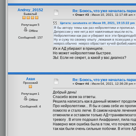
Andrey_20152
Re: Боюсь, что уже началась пара
Бывалый
«
Ответ #3 :
Июня 10, 2021, 11:17:48 am »
Цитата: zaratustra от Июня 09, 2021, 19:15:22 pm
Репутация 5
Я бы автору темы как раз нейролептики и прописал.
Offline
Депрессии у нее нет,а вот навязчивые мысли есть.
Нейролептики как раз и убирают все эти бредопод
Сообщений: 157
Ну и сужу по своему опыту ,лежания в психушке,у 
невроз.обычно невроз обрастает кучей фобий,навя
Их и АД убирают в принципе.
Но может нейролептики быстрее.
ЗЫ: Если не секрет, а какой у вас диагноз?
Акан
Re: Боюсь, что уже началась пара
Прохожий
«
Ответ #4 :
Июля 04, 2021, 12:36:28 pm »
Добрый день!
Репутация 1
Спасибо всем за ответы.
Offline
Решила написать как в данный момент продолж
Про нейролептики... Я бы и сама себе их проп
Сообщений: 4
помогло и стало легче. В самом начале лечени
отменили и оставили только АД+транквилизато
тревогу . В итоге подошел Анафранил, пила го
Наверно моя ошибка была в том, что почувство
так как были очень сильные побочки. В итоге А