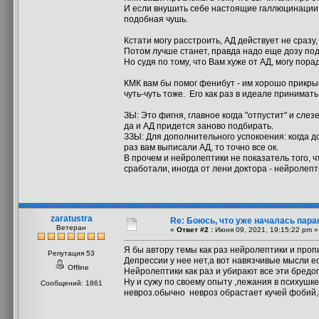
И если внушить себе настоящие галлюцинации н
подобная чушь.
Кстати могу расстроить, АД действует не сразу,
Потом лучше станет, правда надо еще дозу под
Но судя по тому, что Вам хуже от АД, могу пора
КМК вам бы помог фенибут - им хорошо прикрыв
чуть-чуть тоже. Его как раз в идеале принимат
ЗЫ: Это фигня, главное когда "отпустит" и слез
да и АД придется заново подбирать.
ЗЗЫ: Для дополнительного успокоения: когда до
раз вам выписали АД, то точно все ок.
В прочем и нейролептики не показатель того, ч
сработали, иногда от лени доктора - нейролепт
zaratustra
Re: Боюсь, что уже началась пара
Ветеран
«
Ответ #2 :
Июня 09, 2021, 19:15:22 pm »
Я бы автору темы как раз нейролептики и проп
Репутация 53
Депрессии у нее нет,а вот навязчивые мысли ес
Offline
Нейролептики как раз и убирают все эти бред
Ну и сужу по своему опыту ,лежания в психушк
Сообщений: 1861
невроз.обычно невроз обрастает кучей фобий,