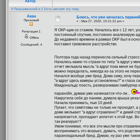
Автор
0 Пользователей и 1 Гость смотрят эту тему.
Акан
Боюсь, что уже началась парано
Прохожий
«
:
Мая 27, 2020, 15:21:22 pm »
Я ОКР-щик со стажем. Началось все с 12 лет, ус
Репутация 1
постоянный спутник, постоянно анализирую ад
Offline
До недавнего времени в рамках ОКР был в основ
поставил тревожное расстройство.
Сообщений: 4
Полтора года назад перенесла сильный стресс 
Начались какие-то страхи по типу "а вдруг у ме
отчет мелькала мысль "а вдруг пока меня не буд
можно переделать, никогда из-за этого не пер
Начался вообще уже бред. Дома сижу, хочу пере
"а вдруг здесь камеры установлены?" и глаза с
Макдональдс поесть, разворачиваю гамбургер и 
паранойя, думаю уже начинается что-ли...
Накрутила себя до паники, думала крыша уехал
Начала принимать, пью 10 дней.
Пугает, что симптомы не только не проходят, а
доме мелькает "а вдруг отравлено?" и дикий с
напрягается, пропадает аппетит к этой еде. Во
так реагирует?
Умом понимаю, что все эти мысли про отравлен
воспринимать это всерьез, думать, что родстве
параноидальный бред. Думаю, ну раз уже такое