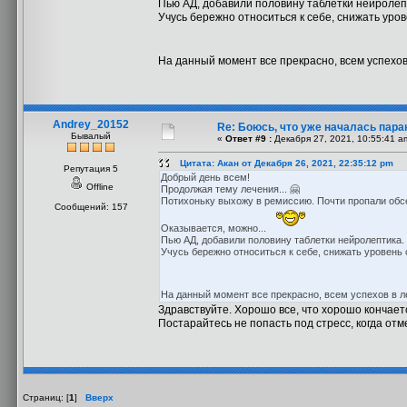
Пью АД, добавили половину таблетки нейролепт
Учусь бережно относиться к себе, снижать уров
На данный момент все прекрасно, всем успехо
Andrey_20152
Re: Боюсь, что уже началась пара
Бывалый
«
Ответ #9 :
Декабря 27, 2021, 10:55:41 a
Цитата: Акан от Декабря 26, 2021, 22:35:12 pm
Репутация 5
Добрый день всем!
Offline
Продолжая тему лечения... 🤗
Потихоньку выхожу в ремиссию. Почти пропали обсес
Сообщений: 157
Оказывается, можно...
Пью АД, добавили половину таблетки нейролептика.
Учусь бережно относиться к себе, снижать уровень 
На данный момент все прекрасно, всем успехов в 
Здравствуйте. Хорошо все, что хорошо кончаетс
Постарайтесь не попасть под стресс, когда отм
Страниц: [
1
]
Вверх