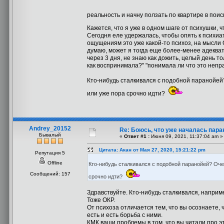
реальность и начну ползать по квартире в пои
Кажется, что я уже в одном шаге от психушки, 
Сегодня еле удержалась, чтобы опять к психиа
ощущениям это уже какой-то психоз, на мысли 
думаю, может я тогда еще более-менее адекват
через 3 дня, не знаю как дожить, целый день то
как воспринимала?" "понимала ли что это неправ
Кто-нибудь сталкивался с подобной паранойей?
или уже пора срочно идти?
Andrey_20152
Re: Боюсь, что уже началась пара
Бывалый
«
Ответ #1 :
Июня 09, 2021, 11:37:04 am »
Цитата: Акан от Мая 27, 2020, 15:21:22 pm
Репутация 5
Offline
Кто-нибудь сталкивался с подобной паранойей? Очен
Сообщений: 157
срочно идти?
Здравствуйте. Кто-нибудь сталкивался, наприме
Тоже ОКР.
От психоза отличается тем, что вы осознаете,
есть и есть борьба с ними.
КМК ваши проблемы в том, что вы читали про э