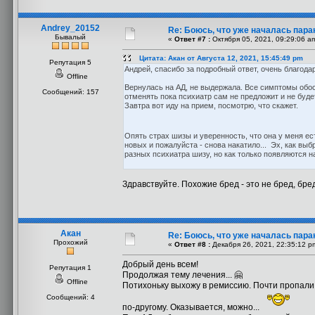
Andrey_20152
Re: Боюсь, что уже началась пара
Бывалый
«
Ответ #7 :
Октября 05, 2021, 09:29:06 a
Цитата: Акан от Августа 12, 2021, 15:45:49 pm
Репутация 5
Андрей, спасибо за подробный ответ, очень благода
Offline
Вернулась на АД, не выдержала. Все симптомы обос
Сообщений: 157
отменять пока психиатр сам не предложит и не буде
Завтра вот иду на прием, посмотрю, что скажет.
Опять страх шизы и уверенность, что она у меня ес
новых и пожалуйста - снова накатило... Эх, как выб
разных психиатра шизу, но как только появляются 
Здравствуйте. Похожие бред - это не бред, бр
Акан
Re: Боюсь, что уже началась пара
Прохожий
«
Ответ #8 :
Декабря 26, 2021, 22:35:12 p
Добрый день всем!
Репутация 1
Продолжая тему лечения... 🤗
Offline
Потихоньку выхожу в ремиссию. Почти пропали 
Сообщений: 4
по-другому. Оказывается, можно...