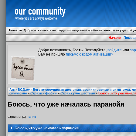
Новости
:
Добро пожаловать на форум посвященный проблеме
вегето-сосудистой д
Начало
|
Помощ
Добро пожаловать,
Гость
. Пожалуйста,
войдите
или
зар
Вам не пришло
письмо с кодом активации?
АнтиВСД.ру - Вегето-сосудистая дистония, возникновение и симптомы, л
симптомы
»
Страхи - фобии
»
Страх сумасшествия
»
Боюсь, что уже начал
Боюсь, что уже началась паранойя
Страниц: [
1
]
Вниз
Боюсь, что уже началась паранойя