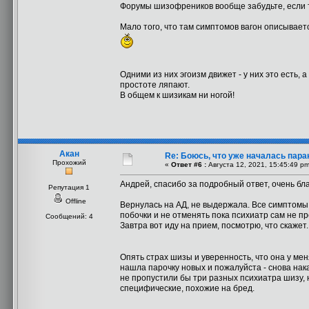
Форумы шизофреников вообще забудьте, если 
Мало того, что там симптомов вагон описывает
Одними из них эгоизм движет - у них это есть, а
простоте ляпают.
В общем к шизикам ни ногой!
Акан
Re: Боюсь, что уже началась пара
Прохожий
«
Ответ #6 :
Августа 12, 2021, 15:45:49 pm
Андрей, спасибо за подробный ответ, очень бл
Репутация 1
Offline
Вернулась на АД, не выдержала. Все симптомы 
побочки и не отменять пока психиатр сам не п
Сообщений: 4
Завтра вот иду на прием, посмотрю, что скажет.
Опять страх шизы и уверенность, что она у мен
нашла парочку новых и пожалуйста - снова нака
не пропустили бы три разных психиатра шизу, 
специфические, похожие на бред.