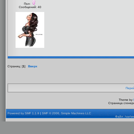
Пол:
Сообщений: 40
Страниц: [
1
]
Вверх
Перей
Theme by
Страница сгенери
Powered by SMF 1.1.9
|
SMF © 2006, Simple Machines LLC
Файл: /var/w