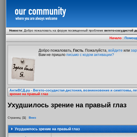
Новости
:
Добро пожаловать на форум посвященный проблеме
вегето-сосудистой д
Начало
|
Помощ
Добро пожаловать,
Гость
. Пожалуйста,
войдите
или
зар
Вам не пришло
письмо с кодом активации?
АнтиВСД.ру - Вегето-сосудистая дистония, возникновение и симптомы, л
зрение на правый глаз
Ухудшилось зрение на правый глаз
Страниц: [
1
]
Вниз
Ухудшилось зрение на правый глаз