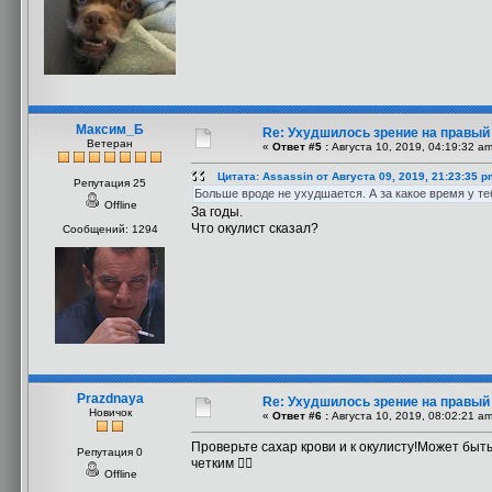
Максим_Б
Re: Ухудшилось зрение на правый
Ветеран
«
Ответ #5 :
Августа 10, 2019, 04:19:32 am
Цитата: Assassin от Августа 09, 2019, 21:23:35 p
Репутация 25
Больше вроде не ухудшается. А за какое время у т
Offline
За годы.
Что окулист сказал?
Сообщений: 1294
Prazdnaya
Re: Ухудшилось зрение на правый
Новичок
«
Ответ #6 :
Августа 10, 2019, 08:02:21 am
Проверьте сахар крови и к окулисту!Может быт
Репутация 0
четким 👌🏻
Offline