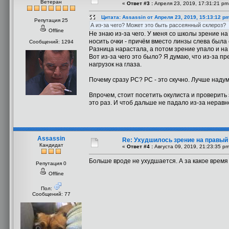
Ветеран
«
Ответ #3 :
Апреля 23, 2019, 17:31:21 pm
Цитата: Assassin от Апреля 23, 2019, 15:13:12 p
Репутация 25
А из-за чего? Может это быть рассеянный склероз?
Offline
Не знаю из-за чего. У меня со школы зрение н
носить очки - причём вместо линзы слева была
Сообщений: 1294
Разница нарастала, а потом зрение упало и на 
Вот из-за чего это было? Я думаю, что из-за 
нагрузок на глаза.
Почему сразу РС? РС - это скучно. Лучше наду
Впрочем, стоит посетить окулиста и проверить
это раз. И чтоб дальше не падало из-за неравн
Assassin
Re: Ухудшилось зрение на правый
Кандидат
«
Ответ #4 :
Августа 09, 2019, 21:23:35 pm
Больше вроде не ухудшается. А за какое время
Репутация 0
Offline
Пол:
Сообщений: 77