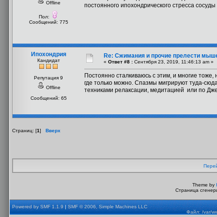
Offline
постоянного ипохондрического стресса сосуды 
Пол:
Сообщений: 775
Ипохондрия
Re: Сжимания и прочие прелести мыш
Кандидат
«
Ответ #8 :
Сентября 23, 2019, 11:46:13 am »
Постоянно сталкиваюсь с этим, и многие тоже,
Репутация 9
где только можно. Спазмы мигрируют туда-сюд
Offline
техниками релаксации, медитацией или по Дж
Сообщений: 65
Страниц: [
1
]
Вверх
Перей
Theme by
Страница сгенери
Powered by SMF 1.1.9
|
SMF © 2006, Simple Machines LLC
Файл: /var/w