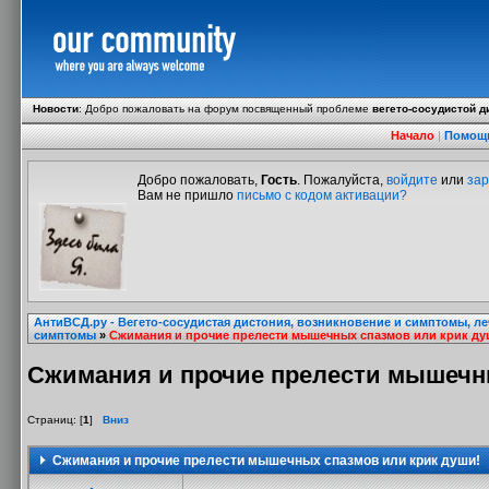
Новости
:
Добро пожаловать на форум посвященный проблеме
вегето-сосудистой д
Начало
|
Помощ
Добро пожаловать,
Гость
. Пожалуйста,
войдите
или
зар
Вам не пришло
письмо с кодом активации?
АнтиВСД.ру - Вегето-сосудистая дистония, возникновение и симптомы, л
симптомы
»
Сжимания и прочие прелести мышечных спазмов или крик ду
Сжимания и прочие прелести мышечны
Страниц: [
1
]
Вниз
Сжимания и прочие прелести мышечных спазмов или крик души!