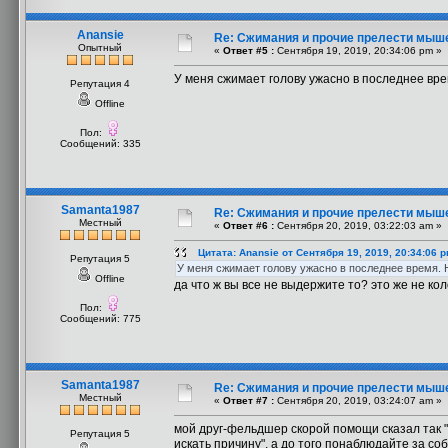
Anansie
Re: Сжимания и прочие прелести мыш
Опытный
«
Ответ #5 :
Сентября 19, 2019, 20:34:06 pm »
У меня сжимает голову ужасно в последнее врем
Репутация 4
Offline
Пол:
Сообщений: 335
Samanta1987
Re: Сжимания и прочие прелести мыш
Местный
«
Ответ #6 :
Сентября 20, 2019, 03:22:03 am »
Цитата: Anansie от Сентября 19, 2019, 20:34:06 
Репутация 5
У меня сжимает голову ужасно в последнее время. Н
Offline
да что ж вы все не выдержите то? это же не ко
Пол:
Сообщений: 775
Samanta1987
Re: Сжимания и прочие прелести мыш
Местный
«
Ответ #7 :
Сентября 20, 2019, 03:24:07 am »
мой друг-фельдшер скорой помощи сказал так "Е
Репутация 5
искать причину". а до того понаблюдайте за соб