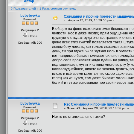
Автор
0 Пользователей и 1 Гость смотрят эту тему.
bybybywka
Сжимания и прочие прелести мышечны
Бывалый
«
:
Апреля 12, 2019, 18:29:55 pm »
В общем на фоне всех симптомов беспокоят неп
Репутация 2
челюсти, нос и даже мозги!) прям ощущение что
Offline
грудную клетку...в груди очень страшно и очень
фоне всех этих сжатий появляется такая штука 
Сообщений: 200
левом боку лежать, как только ложился возника
день, т.к при вдохе была жуткая боль в област
вот например бывает сжимает сильно голову/за
добро себя проявляет когда идёшь на улицу, та
подташнивает, мутит и слюны много во рту (у к
наипаскуднейшее, ничего не хочешь делать, вс
плохо и всё время кажется что скоро сдохнешь.
капец как чешутся, там даже бывают маленькие
болит! и тут же вспоминаю про свой невроз, ка
bybybywka
Re: Сжимания и прочие прелести мыш
Бывалый
«
Ответ #1 :
Апреля 20, 2019, 23:18:36 pm »
Никто не сталкивался с таким?
Репутация 2
Offline
Сообщений: 200