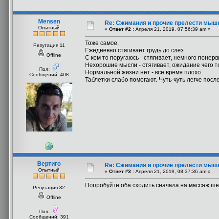
Mensen
Re: Сжимания и прочие прелести мыш
Опытный
«
Ответ #2 :
Апреля 21, 2019, 07:56:39 am »
Тоже самое.
Репутация 11
Ежедневно стягивает грудь до слез.
Offline
С кем то поругаюсь - стягивает, немного понерв
Нехорошие мысли - стягивает, ожидание чего то
Пол:
Нормальной жизни нет - все время плохо.
Сообщений: 408
Таблетки слабо помогают. Чуть-чуть легче посл
Вертиго
Re: Сжимания и прочие прелести мыш
Опытный
«
Ответ #3 :
Апреля 21, 2019, 08:37:36 am »
Попробуйте оба сходить сначала на массаж шей
Репутация 32
Offline
Пол:
Сообщений: 391