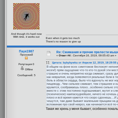
And though it's hard now
With time, it works out
Even when it gets too much
There's no reason to give up
Паук1987
Re: Сжимания и прочие прелести мыш
Прохожий
«
Ответ #4 :
Сентября 16, 2019, 09:05:43 am »
Цитата: bybybywka от Апреля 12, 2019, 18:29:55
Репутация 0
В общем на фоне всех симптомов беспокоят непонят
Offline
мозги!) прям ощущение что-то кто-то рукой эти мест
страшно и очень неприятно когда сжимает, сразу ду
Сообщений: 5
как невралгия, когда появляются реальные боли в те
боль в области сердца, было что вдохнуть не мог но
пищеводу...Чем сильнее сжимает, тем страшнее и о
кружится, соображаешь плохо...особенно сильно это 
вместе с этим постоянно подташнивает, мутит и слю
(психическое) наипаскуднейшее, ничего не хочешь 
плохо и всё время кажется что скоро сдохнешь....И 
чешутся, там даже бывают маленькие прыщики на ден
вспоминаю про свой невроз, как начинается всё по-
Такая же хрень у меня бывает, особенно покал