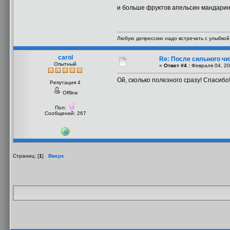
и больше фруктов апельсин мандарин
Любую депрессию надо встречать с улыбкой. 
carol
Re: После сильного чи
Опытный
«
Ответ #4 :
Февраля 04, 20
Ой, сколько полезного сразу! Спасибо! 
Репутация 4
Offline
Пол:
Сообщений: 267
Страниц: [
1
]
Вверх