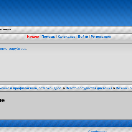
истонии
Начало
|
Помощь
|
Календарь
|
Войти
|
Регистрация
егистрируйтесь
.
ечение и профилактика, остеохондроз
»
Вегето-сосудистая дистония
»
Возникно
не
Сообщение