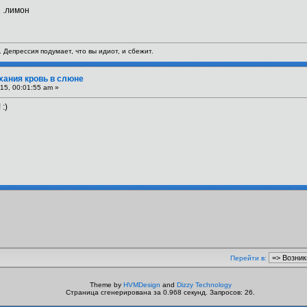
 .лимон
Депрессия подумает, что вы идиот, и сбежит.
хания кровь в слюне
15, 00:01:55 am »
:)
Перейти в:
Theme by
HVMDesign
and
Dizzy Technology
Страница сгенерирована за 0.968 секунд. Запросов: 26.