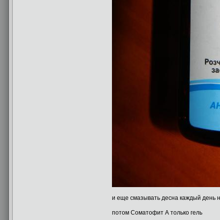
и еще смазывать десна каждый день 
потом Соматофит А только гель