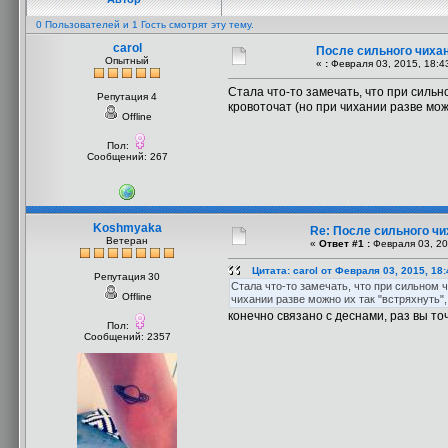
0 Пользователей и 1 Гость смотрят эту тему.
carol
После сильного чихан
Опытный
«
:
Февраля 03, 2015, 18:4
Стала что-то замечать, что при сильн
Репутация 4
кровоточат (но при чихании разве можн
Offline
Пол:
Сообщений: 267
Koshmyaka
Re: После сильного чи
Ветеран
«
Ответ #1 :
Февраля 03, 20
Цитата: carol от Февраля 03, 2015, 18
Репутация 30
Стала что-то замечать, что при сильном 
Offline
чихании разве можно их так "встряхнуть", 
конечно связано с деснами, раз вы то
Пол:
Сообщений: 2357