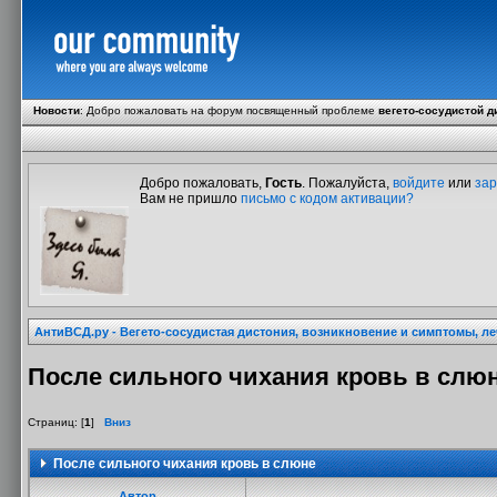
Новости
:
Добро пожаловать на форум посвященный проблеме
вегето-сосудистой д
Добро пожаловать,
Гость
. Пожалуйста,
войдите
или
зар
Вам не пришло
письмо с кодом активации?
АнтиВСД.ру - Вегето-сосудистая дистония, возникновение и симптомы, л
После сильного чихания кровь в слю
Страниц: [
1
]
Вниз
После сильного чихания кровь в слюне
Автор