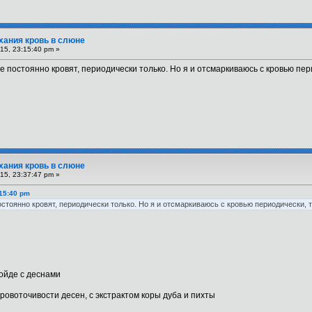
хания кровь в слюне
15, 23:15:40 pm »
е постоянно кровят, периодически только. Но я и отсмаркиваюсь с кровью пери
хания кровь в слюне
15, 23:37:47 pm »
:15:40 pm
остоянно кровят, периодически только. Но я и отсмаркиваюсь с кровью периодически, т
ройде с деснами
кровоточивости десен, с экстрактом коры дуба и пихты