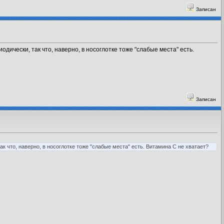
Записан
одически, так что, наверно, в носоглотке тоже "слабые места" есть.
Записан
ак что, наверно, в носоглотке тоже "слабые места" есть. Витамина С не хватает?