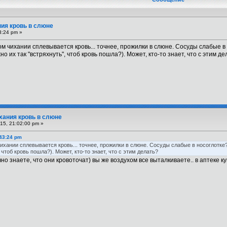
ия кровь в слюне
3:24 pm »
ом чихании сплевывается кровь... точнее, прожилки в слюне. Сосуды слабые в 
о их так "встряхнуть", чтоб кровь пошла?). Может, кто-то знает, что с этим де
хания кровь в слюне
15, 21:02:00 pm »
:43:24 pm
чихании сплевывается кровь... точнее, прожилки в слюне. Сосуды слабые в носоглотке?
чтоб кровь пошла?). Может, кто-то знает, что с этим делать?
чно знаете, что они кровоточат) вы же воздухом все выталкиваете.. в аптеке 