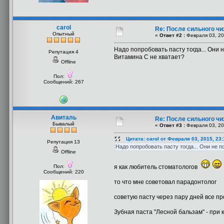
carol
Re: После сильного чи
Опытный
«
Ответ #2 :
Февраля 03, 20
Надо попробовать пасту тогда... Они н
Репутация 4
Витамина С не хватает?
Offline
Пол:
Сообщений: 267
Авиталь
Re: После сильного чи
Бывалый
«
Ответ #3 :
Февраля 03, 20
Цитата: carol от Февраля 03, 2015, 23
Репутация 13
Надо попробовать пасту тогда... Они не п
Offline
Пол:
я как любитель стоматологов
Сообщений: 220
то что мне советовал парадонтолог
советую пасту через пару дней все п
Зубная паста "Лесной бальзам" - при 