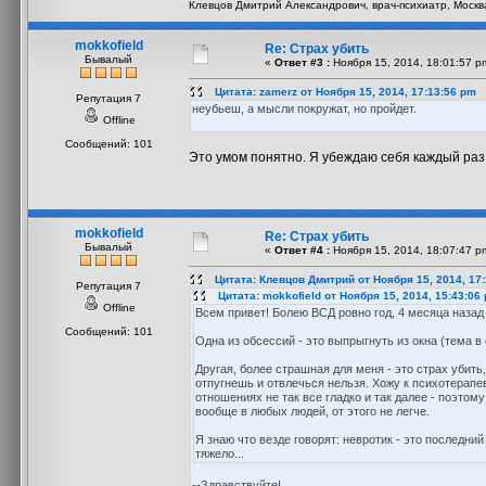
Клевцов Дмитрий Александрович, врач-психиатр, Москв
mokkofield
Re: Страх убить
Бывалый
«
Ответ #3 :
Ноября 15, 2014, 18:01:57 p
Цитата: zamerz от Ноября 15, 2014, 17:13:56 pm
Репутация 7
неубьеш, а мысли покружат, но пройдет.
Offline
Сообщений: 101
Это умом понятно. Я убеждаю себя каждый раз -
mokkofield
Re: Страх убить
Бывалый
«
Ответ #4 :
Ноября 15, 2014, 18:07:47 p
Цитата: Клевцов Дмитрий от Ноября 15, 2014, 17
Репутация 7
Цитата: mokkofield от Ноября 15, 2014, 15:43:06
Offline
Всем привет! Болею ВСД ровно год, 4 месяца назад
Сообщений: 101
Одна из обсессий - это выпрыгнуть из окна (тема в
Другая, более страшная для меня - это страх убить,
отпугнешь и отвлечься нельзя. Хожу к психотерапев
отношениях не так все гладко и так далее - поэтом
вообще в любых людей, от этого не легче.
Я знаю что везде говорят: невротик - это последни
тяжело...
--Здравствуйте!