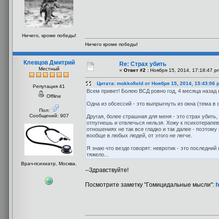
Ничего, кроме победы!
Ничего кроме победы!
Клевцов Дмитрий
Re: Страх убить
Местный
«
Ответ #2 :
Ноября 15, 2014, 17:18:47 p
Цитата: mokkofield от Ноября 15, 2014, 15:43:06 
Репутация 41
Всем привет! Болею ВСД ровно год, 4 месяца назад
Offline
Одна из обсессий - это выпрыгнуть из окна (тема в 
Пол:
Сообщений: 907
Другая, более страшная для меня - это страх убить,
отпугнешь и отвлечься нельзя. Хожу к психотерапев
отношениях не так все гладко и так далее - поэтому
вообще в любых людей, от этого не легче.
Я знаю что везде говорят: невротик - это последни
тяжело...
Врач-психиатр, Москва.
--Здравствуйте!
Посмотрите заметку "Гомицидальные мысли":
h