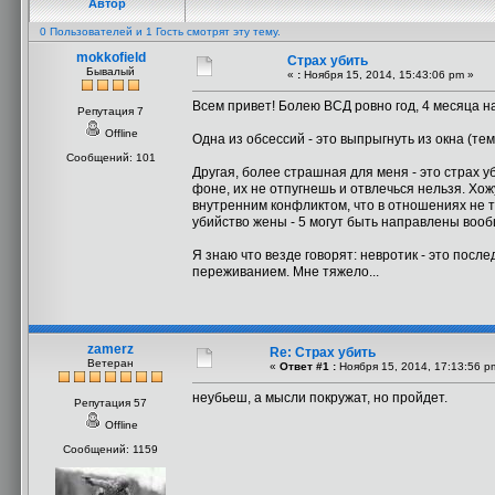
Автор
0 Пользователей и 1 Гость смотрят эту тему.
mokkofield
Страх убить
Бывалый
«
:
Ноября 15, 2014, 15:43:06 pm »
Всем привет! Болею ВСД ровно год, 4 месяца н
Репутация 7
Offline
Одна из обсессий - это выпрыгнуть из окна (тем
Сообщений: 101
Другая, более страшная для меня - это страх уб
фоне, их не отпугнешь и отвлечься нельзя. Хожу
внутренним конфликтом, что в отношениях не та
убийство жены - 5 могут быть направлены вообщ
Я знаю что везде говорят: невротик - это посл
переживанием. Мне тяжело...
zamerz
Re: Страх убить
Ветеран
«
Ответ #1 :
Ноября 15, 2014, 17:13:56 p
неубьеш, а мысли покружат, но пройдет.
Репутация 57
Offline
Сообщений: 1159