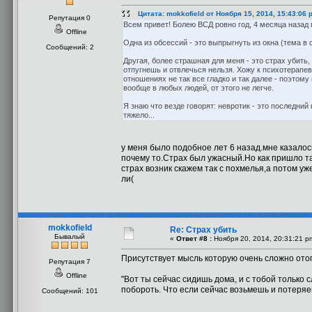
Цитата: mokkofield от Ноября 15, 2014, 15:43:06 
Репутация 0
Всем привет! Болею ВСД ровно год, 4 месяца назад
Offline
Одна из обсессий - это выпрыгнуть из окна (тема в 
Сообщений: 2
Другая, более страшная для меня - это страх убить,
отпугнешь и отвлечься нельзя. Хожу к психотерапев
отношениях не так все гладко и так далее - поэтому
вообще в любых людей, от этого не легче.
Я знаю что везде говорят: невротик - это последни
тяжело...
у меня было подобное лет 6 назад.мне казалос
почему то.Страх был ужасный.Но как пришло та
страх возник скажем так с похмелья,а потом у
ли(
mokkofield
Re: Страх убить
Бывалый
«
Ответ #8 :
Ноября 20, 2014, 20:31:21 p
Присутствует мысль которую очень сложно отог
Репутация 7
Offline
"Вот ты сейчас сидишь дома, и с тобой только с
побороть. Что если сейчас возьмешь и потеряеш
Сообщений: 101