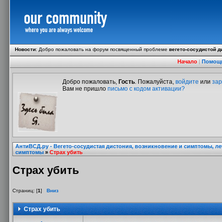
Новости
:
Добро пожаловать на форум посвященный проблеме
вегето-сосудистой д
Начало
|
Помощ
Добро пожаловать,
Гость
. Пожалуйста,
войдите
или
зар
Вам не пришло
письмо с кодом активации?
АнтиВСД.ру - Вегето-сосудистая дистония, возникновение и симптомы, л
симптомы
»
Страх убить
Страх убить
Страниц: [
1
]
Вниз
Страх убить