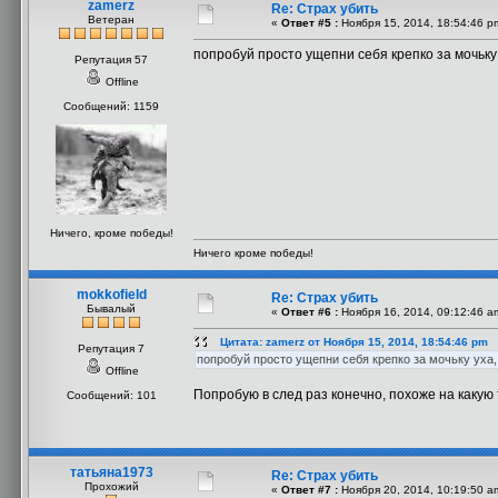
zamerz
Re: Страх убить
Ветеран
«
Ответ #5 :
Ноября 15, 2014, 18:54:46 p
попробуй просто ущепни себя крепко за мочьку
Репутация 57
Offline
Сообщений: 1159
Ничего, кроме победы!
Ничего кроме победы!
mokkofield
Re: Страх убить
Бывалый
«
Ответ #6 :
Ноября 16, 2014, 09:12:46 a
Цитата: zamerz от Ноября 15, 2014, 18:54:46 pm
Репутация 7
попробуй просто ущепни себя крепко за мочьку уха
Offline
Попробую в след раз конечно, похоже на какую 
Сообщений: 101
татьяна1973
Re: Страх убить
Прохожий
«
Ответ #7 :
Ноября 20, 2014, 10:19:50 a