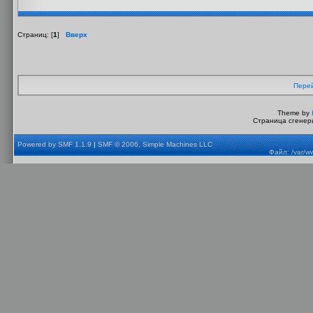
Страниц: [
1
]
Вверх
Перей
Theme by
Страница сгенери
Powered by SMF 1.1.9
|
SMF © 2006, Simple Machines LLC
Файл: /var/w