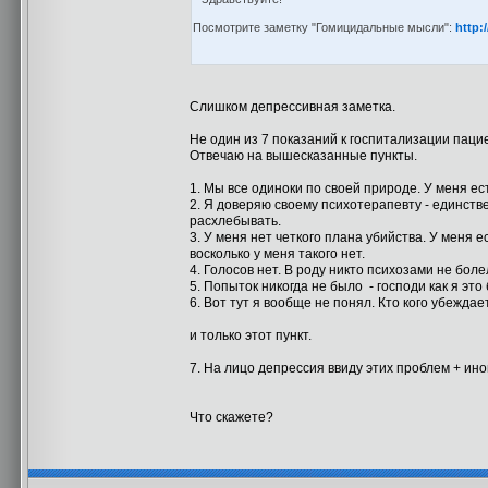
Посмотрите заметку "Гомицидальные мысли":
http:
Слишком депрессивная заметка.
Не один из 7 показаний к госпитализации пац
Отвечаю на вышесказанные пункты.
1. Мы все одиноки по своей природе. У меня ес
2. Я доверяю своему психотерапевту - единстве
расхлебывать.
3. У меня нет четкого плана убийства. У меня е
восколько у меня такого нет.
4. Голосов нет. В роду никто психозами не боле
5. Попыток никогда не было - господи как я это
6. Вот тут я вообще не понял. Кто кого убеждае
и только этот пункт.
7. На лицо депрессия ввиду этих проблем + ино
Что скажете?