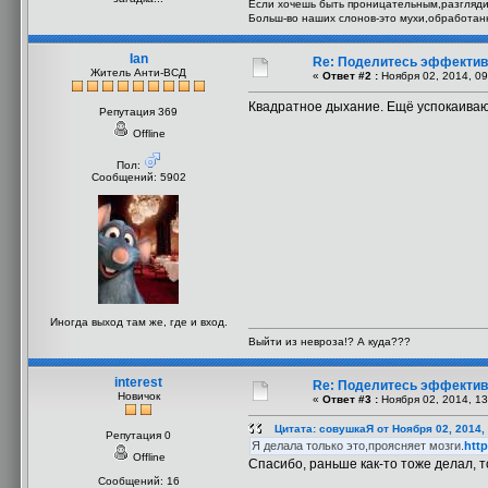
Если хочешь быть проницательным,разгляди 
Больш-во наших слонов-это мухи,обработа
Ian
Re: Поделитесь эффекти
Житель Анти-ВСД
«
Ответ #2 :
Ноября 02, 2014, 09
Квадратное дыхание. Ещё успокаиваю
Репутация 369
Offline
Пол:
Сообщений: 5902
Иногда выход там же, где и вход.
Выйти из невроза!? А куда???
interest
Re: Поделитесь эффекти
Новичок
«
Ответ #3 :
Ноября 02, 2014, 13
Цитата: совушкаЯ от Ноября 02, 2014,
Репутация 0
Я делала только это,проясняет мозги.
http
Offline
Спасибо, раньше как-то тоже делал, т
Сообщений: 16