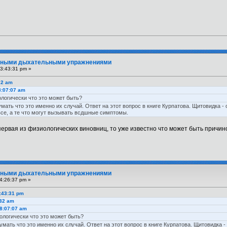
вными дыхательными упражнениями
3:43:31 pm »
32 am
8:07:07 am
ологически что это может быть?
умать что это именно их случай. Ответ на этот вопрос в книге Курпатова. Щитовидка
все, а те что могут вызывать всдшные симптомы.
 первая из физиологических виновниц, то уже известно что может быть причин
вными дыхательными упражнениями
4:26:37 pm »
3:43:31 pm
:32 am
08:07:07 am
иологически что это может быть?
думать что это именно их случай. Ответ на этот вопрос в книге Курпатова. Щитовидка