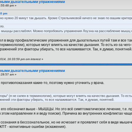
вными дыхательными упражнениями
:55:48 pm »
10 pm
 но нужно 20 минут так дышать. Кроме Стрельниковой ничего не знаю по вашим критер
ло.
ы мышцы расслаблял. Можно попробовать упражнения Лоуэна на расслабление мышц жи
ел в виду профиалктические упражнения для дыхательных путей там и все та
в терминологии), которые могут влиять на качество дыхания. То есть из-за ч
пражнений эти факторы убирать, то все налаживается. Так, я думаю, понятней
14, 16:33:59 pm от interest
»
вными дыхательными упражнениями
:28:57 am »
ь противопоказания какие-то, поэтому нужно уточнить у врача.
торы" (я не силен в терминологии), которые могут влиять на качество дыхания. То ес
жнений эти факторы убирать, то все налаживается. Так, я думаю, понятней.
 его обозначил выше - МЫШЦЫ. Но это всё симптоматическое лечение, т.е. 
(в этом направлении я и веду поиски). Причина во внутренних конфликтах чаще 
сознания в бессознательное, но не исчезает и проявляет себя в виде мышеч
КПТ - когнитивные ошибки (искажения).