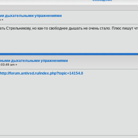
ми дыхательными упражнениями
m »
ть Стрельникову, но как-то свободнее дышать не очень стало. Плюс пишут чт
вными дыхательными упражнениями
:03:49 am »
http://forum.antivsd.ru/index.php?topic=14154.0