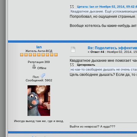
Цитата: Ian от Ноября 02, 2014, 09:42:
Квадратное дыхание. Ещё успокаивающее
Попробовал, но ощущения странные. 
Вообще хотелось бы какие-нибудь акт
Ian
Re: Поделитесь эффекти
Житель Анти-ВСД
«
Ответ #4 :
Ноября 02, 2014, 15
Квадратное дыхание мне помогает час
Репутация 369
Цитировать
Offline
но как-то свободнее дышать не очень ста
Цель свободнее дышать? Если да, то
Пол:
Сообщений: 5902
Иногда выход там же, где и вход.
Выйти из невроза!? А куда???