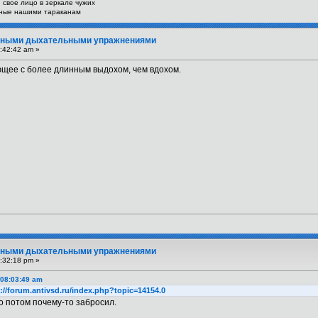
свое лицо в зеркале чужих
нные нашими тараканам
вными дыхательными упражнениями
:42:42 am »
щее с более длинным выдохом, чем вдохом.
вными дыхательными упражнениями
:32:18 pm »
 08:03:49 am
://forum.antivsd.ru/index.php?topic=14154.0
о потом почему-то забросил.