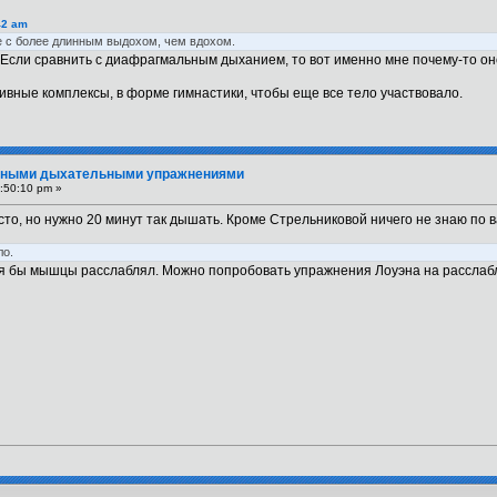
42 am
 с более длинным выдохом, чем вдохом.
Если сравнить с диафрагмальным дыханием, то вот именно мне почему-то он
ивные комплексы, в форме гимнастики, чтобы еще все тело участвовало.
вными дыхательными упражнениями
:50:10 pm »
то, но нужно 20 минут так дышать. Кроме Стрельниковой ничего не знаю по 
ло.
 я бы мышцы расслаблял. Можно попробовать упражнения Лоуэна на расслабл