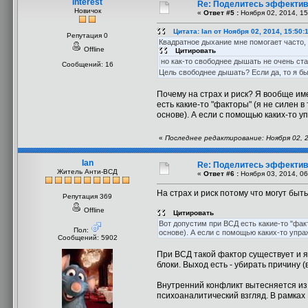
interest
Re: Поделитесь эффекти
Новичок
«
Ответ #5 :
Ноября 02, 2014, 15
Цитата: Ian от Ноября 02, 2014, 15:50:
Репутация 0
Квадратное дыхание мне помогает часто,
Offline
Цитировать
но как-то свободнее дышать не очень ста
Сообщений: 16
Цель свободнее дышать? Если да, то я б
Почему на страх и риск? Я вообще им
есть какие-то "факторы" (я не силен 
основе). А если с помощью каких-то у
«
Последнее редактирование: Ноября 02, 20
Ian
Re: Поделитесь эффекти
Житель Анти-ВСД
«
Ответ #6 :
Ноября 03, 2014, 06
На страх и риск потому что могут быт
Репутация 369
Offline
Цитировать
Вот допустим при ВСД есть какие-то "фак
Пол:
основе). А если с помощью каких-то упра
Сообщений: 5902
При ВСД такой фактор существует и я
блоки. Выход есть - убирать причину 
Внутренний конфликт вытесняется из 
психоаналитический взгляд. В рамках 