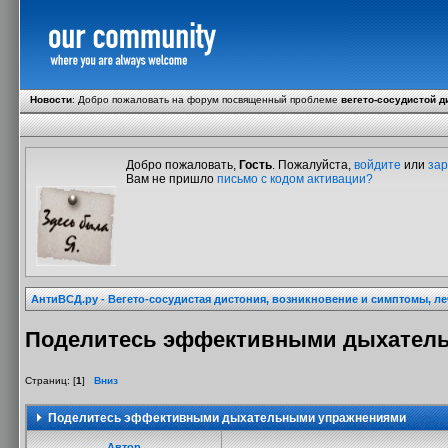
Новости
:
Добро пожаловать на форум посвященный проблеме
вегето-сосудистой д
Добро пожаловать,
Гость
. Пожалуйста,
войдите
или
зар
Вам не пришло
письмо с кодом активации?
АнтиВСД.ру - Вегето-сосудистая дистония, возникновение и симптомы, л
Поделитесь эффективными дыхател
Страниц: [
1
]
Вниз
Поделитесь эффективными дыхательными упражнениями
Автор