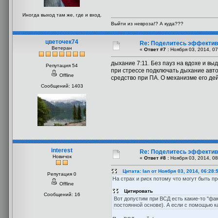
Иногда выход там же, где и вход.
Выйти из невроза!? А куда???
цветочек74
Re: Поделитесь эффекти
Ветеран
«
Ответ #7 :
Ноября 03, 2014, 07
дыхание 7:11. Без пауз на вдохе и вы
Репутация 54
при стрессе подключать дыхание авто
Offline
средство при ПА. О механизме его дей
Сообщений: 1403
interest
Re: Поделитесь эффекти
Новичок
«
Ответ #8 :
Ноября 03, 2014, 08
Цитата: Ian от Ноября 03, 2014, 06:28:
Репутация 0
На страх и риск потому что могут быть пр
Offline
Цитировать
Сообщений: 16
Вот допустим при ВСД есть какие-то "фак
постоянной основе). А если с помощью ка