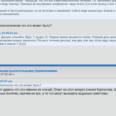
о обозначил выше - МЫШЦЫ. Но это всё симптоматическое лечение, т.е. проблемы бу
и веду поиски). Причина во внутренних конфликтах чаще всего (это если за всд стоит 
нания в бессознательное, но не исчезает и проявляет себя в виде мышечных блоков 
ки (искажения).
изиологически что это может быть?
, 07:08:12 am
е. Дышим спокойно. Вдох 7, выдох 11. Первое время кружится голова. Первый день ре
енировки можно закончить! Потом в течении дня раз, или два, или три, если надо чащ
в в поиске 7:11))))
вными дыхательными упражнениями
:27:32 am »
8:07:07 am
ологически что это может быть?
т думать что это именно их случай. Ответ на этот вопрос в книге Курпатова
ые болячки, причём не все, а те что могут вызывать всдшные симптомы.