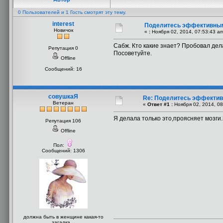
0 Пользователей и 1 Гость смотрят эту тему.
interest
Поделитесь эффективны
Новичок
«
:
Ноября 02, 2014, 07:53:43 a
Сабж. Кто какие знает? Пробовал дела
Репутация 0
Посоветуйте.
Offline
Сообщений: 16
совушкаЯ
Re: Поделитесь эффекти
Ветеран
«
Ответ #1 :
Ноября 02, 2014, 08
Я делала только это,проясняет мозги.
Репутация 106
Offline
Пол:
Сообщений: 1306
должна быть в женщине какая-то
загадка...