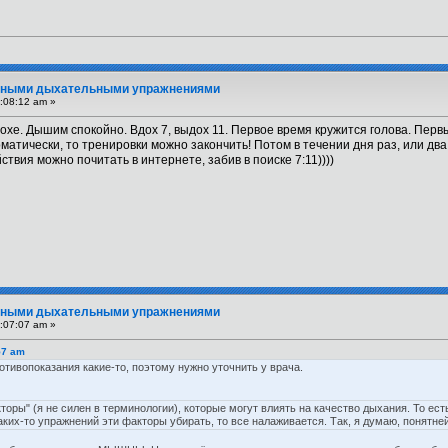
вными дыхательными упражнениями
:08:12 am »
дохе. Дышим спокойно. Вдох 7, выдох 11. Первое время кружится голова. Пер
матически, то тренировки можно закончить! Потом в течении дня раз, или дв
ствия можно почитать в интернете, забив в поиске 7:11))))
вными дыхательными упражнениями
:07:07 am »
57 am
отивопоказания какие-то, поэтому нужно уточнить у врача.
торы" (я не силен в терминологии), которые могут влиять на качество дыхания. То е
ких-то упражнений эти факторы убирать, то все налаживается. Так, я думаю, понятней