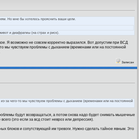
иям. Но мне бы хотелось прояснить ваши цели.
вот и диафрагмы (на страх и риск).
кое. Я возможно не совсем корректно выразился. Вот допустим при ВСД
его-то мы чувствуем проблемы с дыханием (временами или на постоянной
.
Записан
ть из-за чего-то мы чувствуем проблемы с дыханием (временами или на постоянной
проблемы будут возвращаться, а потом снова надо будет снимать мышечные
всего (это если за всд стоит невроз или депрессия).
ных блоков и сопутствующей им тревоги. Нужно сделать тайное явным. Это