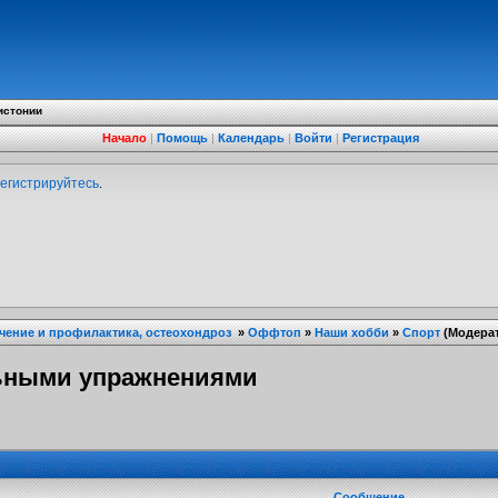
истонии
Начало
|
Помощь
|
Календарь
|
Войти
|
Регистрация
егистрируйтесь
.
ечение и профилактика, остеохондроз
»
Оффтоп
»
Наши хобби
»
Спорт
(Модера
ьными упражнениями
Сообщение