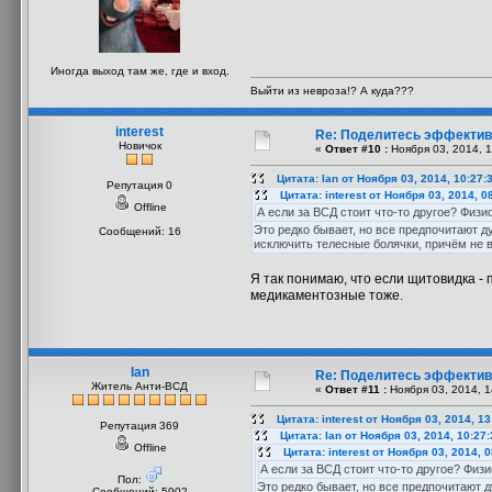
Иногда выход там же, где и вход.
Выйти из невроза!? А куда???
interest
Re: Поделитесь эффекти
Новичок
«
Ответ #10 :
Ноября 03, 2014, 1
Цитата: Ian от Ноября 03, 2014, 10:27:
Репутация 0
Цитата: interest от Ноября 03, 2014, 0
Offline
А если за ВСД стоит что-то другое? Физи
Это редко бывает, но все предпочитают д
Сообщений: 16
исключить телесные болячки, причём не 
Я так понимаю, что если щитовидка -
медикаментозные тоже.
Ian
Re: Поделитесь эффекти
Житель Анти-ВСД
«
Ответ #11 :
Ноября 03, 2014, 1
Цитата: interest от Ноября 03, 2014, 1
Репутация 369
Цитата: Ian от Ноября 03, 2014, 10:27
Offline
Цитата: interest от Ноября 03, 2014, 
А если за ВСД стоит что-то другое? Физ
Пол:
Это редко бывает, но все предпочитают 
Сообщений: 5902