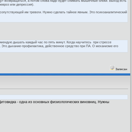
дут возвращаться, а потом снова надо будет снимать мышечные блоки. Выход есть
невроз или депрессия).
и сопутствующей им тревоги. Нужно сделать тайное явным. Это психоаналитический
комендую дышать каждый час по пять минут. Когда научитесь при стрессе
е. Это дыхание-профилактика, действенное средство при ПА. О механизме его
Записан
. Щитовидка - одна из основных физиологических виновниц. Нужны