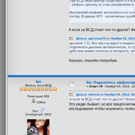
При ВСД такой фактор существует и я ег
- убирать причину (в этом направлении я 
Внутренний конфликт вытесняется из соз
взгляд. В рамках КПТ - когнитивные ошиб
А если за ВСД стоит что-то другое? Ф
Цитата: цветочек74 от Ноября 03, 2014
дыхание 7:11. Без пауз на вдохе и выдох
подключать дыхание автоматически, то тр
действия можно почитать в интернете, заби
Хорошо, спасибо попробую.
Ian
Re: Поделитесь эффекти
Житель Анти-ВСД
«
Ответ #9 :
Ноября 03, 2014, 10
Цитата: interest от Ноября 03, 2014, 0
Репутация 369
А если за ВСД стоит что-то другое? Физи
Offline
Это редко бывает, но все предпочитаю
обследования чтобы исключить телесн
Пол:
Сообщений: 5902