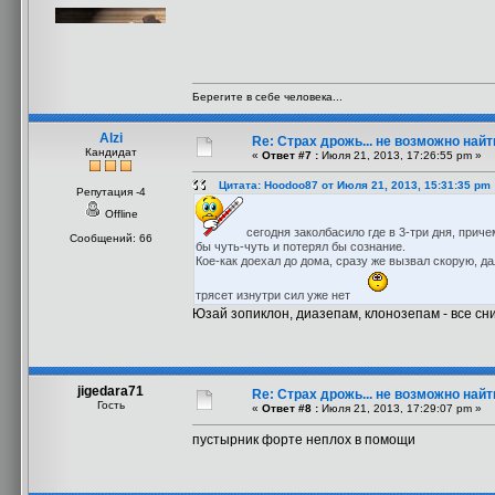
Берегите в себе человека...
Alzi
Re: Страх дрожь... не возможно найт
Кандидат
«
Ответ #7 :
Июля 21, 2013, 17:26:55 pm »
Цитата: Hoodoo87 от Июля 21, 2013, 15:31:35 pm
Репутация -4
Offline
сегодня заколбасило где в 3-три дня, прич
Сообщений: 66
бы чуть-чуть и потерял бы сознание.
Кое-как доехал до дома, сразу же вызвал скорую, да
трясет изнутри сил уже нет
Юзай зопиклон, диазепам, клонозепам - все сн
jigedara71
Re: Страх дрожь... не возможно найт
Гость
«
Ответ #8 :
Июля 21, 2013, 17:29:07 pm »
пустырник форте неплох в помощи