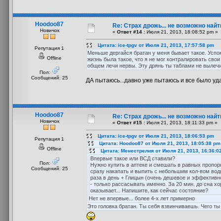
Hoodoo87
Re: Страх дрожь... не возможно найт
Новичок
«
Ответ #14 :
Июля 21, 2013, 18:08:52 pm »
Цитата: ice-tpgv от Июля 21, 2013, 17:57:58 pm
Репутация 1
Меньше дергайся братан у меня бывает такое. Успок
Offline
жизнь была такое, что я не мог контралировать сво
общем лечи нервы. Эту дрянь ты таблами не вылечи
Пол:
Сообщений: 25
ДА пытаюсь...давно уже пытаюсь и все было уда
Hoodoo87
Re: Страх дрожь... не возможно найт
Новичок
«
Ответ #15 :
Июля 21, 2013, 18:11:33 pm »
Цитата: ice-tpgv от Июля 21, 2013, 18:06:53 pm
Репутация 1
Цитата: Hoodoo87 от Июля 21, 2013, 18:05:38 pm
Offline
Цитата: Менестрелия от Июля 21, 2013, 16:36:0
Впервые такое или ВСД ставили?
Пол:
Нужно купить в аптеке и смешать в равных пропо
Сообщений: 25
сразу накапать и выпить с небольшим кол-вом воды
раза в день + Глицын (очень дешевое и эффективное
- только рассасывать именно. За 20 мин. до сна х
оказывает... Напишите, как сейчас состояние?
Нет не впервые... более 4-х лет примерно
Это головка братан. Ты себя взвинчиваешь. Чего ты