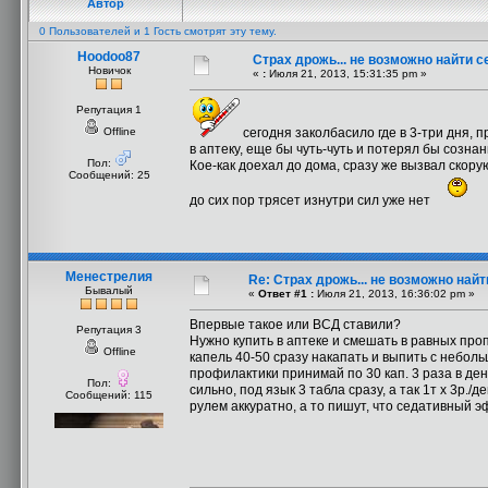
Автор
0 Пользователей и 1 Гость смотрят эту тему.
Hoodoo87
Страх дрожь... не возможно найти с
Новичок
«
:
Июля 21, 2013, 15:31:35 pm »
Репутация 1
Offline
сегодня заколбасило где в 3-три дня, 
в аптеку, еще бы чуть-чуть и потерял бы сознан
Пол:
Кое-как доехал до дома, сразу же вызвал скорую
Сообщений: 25
до сих пор трясет изнутри сил уже нет
Менестрелия
Re: Страх дрожь... не возможно найт
Бывалый
«
Ответ #1 :
Июля 21, 2013, 16:36:02 pm »
Впервые такое или ВСД ставили?
Репутация 3
Нужно купить в аптеке и смешать в равных пр
Offline
капель 40-50 сразу накапать и выпить с неболь
профилактики принимай по 30 кап. 3 раза в ден
Пол:
сильно, под язык 3 табла сразу, а так 1т х 3р./
Сообщений: 115
рулем аккуратно, а то пишут, что седативный э