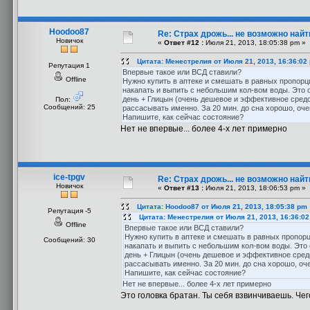
Hoodoo87
Re: Страх дрожь... не возможно найт
Новичок
«
Ответ #12 :
Июля 21, 2013, 18:05:38 pm »
Цитата: Менестрелия от Июля 21, 2013, 16:36:02
Репутация 1
Впервые такое или ВСД ставили?
Offline
Нужно купить в аптеке и смешать в равных пропорц
накапать и выпить с небольшим кол-вом воды. Это о
день + Глицын (очень дешевое и эффективное средство
Пол:
Сообщений: 25
рассасывать именно. За 20 мин. до сна хорошо, очен
Напишите, как сейчас состояние?
Нет не впервые... более 4-х лет примерно
ice-tpgv
Re: Страх дрожь... не возможно найт
Новичок
«
Ответ #13 :
Июля 21, 2013, 18:06:53 pm »
Цитата: Hoodoo87 от Июля 21, 2013, 18:05:38 pm
Репутация -5
Цитата: Менестрелия от Июля 21, 2013, 16:36:0
Offline
Впервые такое или ВСД ставили?
Нужно купить в аптеке и смешать в равных пропор
Сообщений: 30
накапать и выпить с небольшим кол-вом воды. Это 
день + Глицын (очень дешевое и эффективное средств
рассасывать именно. За 20 мин. до сна хорошо, оче
Напишите, как сейчас состояние?
Нет не впервые... более 4-х лет примерно
Это головка братан. Ты себя взвинчиваешь. Че