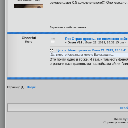
рекомендуют 0,5 холодненького))) Оно классно, 
Берегите в себе человека...
Cheerful
Re: Страх дрожь... не возможно найт
Гость
«
Ответ #18 :
Июля 21, 2013, 19:31:15 pm »
Цитата: Менестрелия от Июля 21, 2013, 19:18:41
Да, вместо Карвалола можно Валокардин...
Это почти одно и то же. И там, и там есть фен
ограничиться травяными настойками и/или Гли
Страниц: [
1
]
Вверх
Перей
Theme by
Страница сгенери