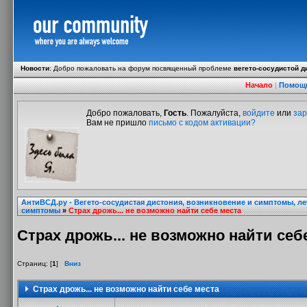
Новости
:
Добро пожаловать на форум посвященный проблеме
вегето-сосудистой д
Начало
|
Помощ
Добро пожаловать,
Гость
. Пожалуйста,
войдите
или
зар
Вам не пришло
письмо с кодом активации?
АнтиВСД.ру - Вегето-сосудистая дистония, возникновение и симптомы, л
симптомы
»
Страх дрожь... не возможно найти себе места
Страх дрожь... не возможно найти себ
Страниц: [
1
]
Вниз
Страх дрожь... не возможно найти себе места