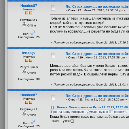
Hoodoo87
Re: Страх дрожь... не возможно найт
Новичок
«
Ответ #9 :
Июля 21, 2013, 17:52:54 pm »
Только из аптеки ..намешал коктейль из пусты
Репутация 1
скорой, сейчас отпустило вроде!
Offline
Сам не люблю феназепам и уже больше 4х месяц
исключить корвалол....из рецепта но будет ли о
Пол:
Сообщений: 25
«
Последнее редактирование: Июля 21, 2013, 17:59:
ice-tpgv
Re: Страх дрожь... не возможно найт
Новичок
«
Ответ #10 :
Июля 21, 2013, 17:57:58 pm »
Меньше дергайся братан у меня бывает такое. 
Репутация -5
раза 4 за всю жизнь была такое, что я не мог
Offline
потом резкий вздох. В общем лечи нервы. Эту 
Сообщений: 30
«
Последнее редактирование: Июля 21, 2013, 18:01:47
Hoodoo87
Re: Страх дрожь... не возможно найт
Новичок
«
Ответ #11 :
Июля 21, 2013, 18:03:20 pm »
Цитата: Менестрелия от Июля 21, 2013, 17:23:08
Репутация 1
Прочла вашу историю... Думаю, нужно ПТ посетить. 
Offline
Когда будет время надо все таки добежать до докт
такая....ужас(((
Пол:
Сообщений: 25