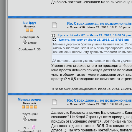
Да боюсь потерять сознанеи мало ли чего еще 
ice-tpgv
Re: Страх дрожь... не возможно найт
Новичок
«
Ответ #16 :
Июля 21, 2013, 18:11:46 pm »
Цитата: Hoodoo87 от Июля 21, 2013, 18:08:52 pm
Репутация -5
Цитата: ice-tpgv от Июля 21, 2013, 17:57:58 pm
Offline
Меньше дергайся братан у меня бывает такое. Успок
жизнь была такое, что я не мог контралировать св
Сообщений: 30
общем лечи нервы. Эту дрянь ты таблами не вылеч
ДА пытаюсь...давно уже пытаюсь и все было удачно 
У меня тоже страхов много но приходится борот
Мне просто немного психику в детстве поломали
угар. в общем так вот меня и заразили этой за
приступ? А 0,5 холодного не помогает от стрес
«
Последнее редактирование: Июля 21, 2013, 18:20:44
Менестрелия
Re: Страх дрожь... не возможно найт
Бывалый
«
Ответ #17 :
Июля 21, 2013, 19:18:41 pm »
Да, вместо Карвалола можно Валокардин... Карв
Репутация 3
сознание? Не беда! Страх тут всем присущ, но р
Offline
придурь эта успешно лечится. Вот пойди на пр
Диагноза ведь нет такого - ВСД. Это следствие
Пол:
другое...). Так что принимай коктейльчик, погу
Сообщений: 115