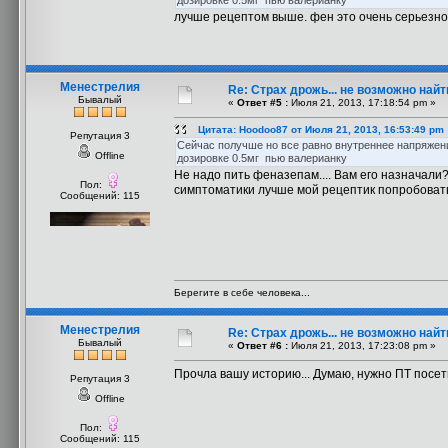
дозировке 0.5мг пью валерианку
лучше рецептом выше. фен это очень серьезно
Менестрелия
Re: Страх дрожь... не возможно найт
Бывалый
«
Ответ #5 :
Июля 21, 2013, 17:18:54 pm »
Цитата: Hoodoo87 от Июля 21, 2013, 16:53:49 pm
Репутация 3
Сейчас получше но все равно внутреннее напряжени
Offline
дозировке 0.5мг пью валерианку
Не надо пить феназепам.... Вам его назначали
Пол:
симптоматики лучше мой рецептик попробовать.
Сообщений: 115
Берегите в себе человека...
Менестрелия
Re: Страх дрожь... не возможно найт
Бывалый
«
Ответ #6 :
Июля 21, 2013, 17:23:08 pm »
Прочла вашу историю... Думаю, нужно ПТ посети
Репутация 3
Offline
Пол:
Сообщений: 115