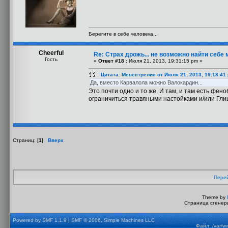
Берегите в себе человека...
Cheerful
Re: Страх дрожь... не возможно найти себе 
Гость
«
Ответ #18 :
Июля 21, 2013, 19:31:15 pm »
Цитата: Менестрелия от Июля 21, 2013, 19:18:41
Да, вместо Карвалола можно Валокардин...
Это почти одно и то же. И там, и там есть фен
ограничиться травяными настойками и/или Гли
Страниц: [
1
]
Вверх
Перей
Theme by
Страница сгенери
Powered by SMF 1.1.9
|
SMF © 2006, Simple Machines LLC
Файл: /var/w