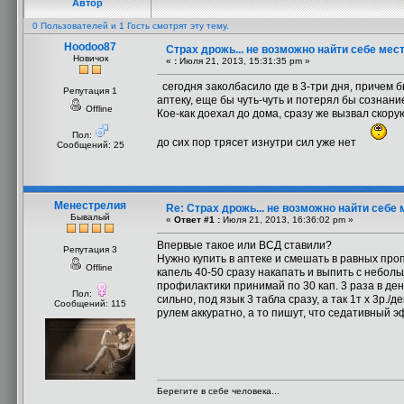
Автор
0 Пользователей и 1 Гость смотрят эту тему.
Hoodoo87
Страх дрожь... не возможно найти себе мес
Новичок
«
:
Июля 21, 2013, 15:31:35 pm »
сегодня заколбасило где в 3-три дня, причем 
Репутация 1
аптеку, еще бы чуть-чуть и потерял бы сознани
Offline
Кое-как доехал до дома, сразу же вызвал скорую
Пол:
до сих пор трясет изнутри сил уже нет
Сообщений: 25
Менестрелия
Re: Страх дрожь... не возможно найти себе 
Бывалый
«
Ответ #1 :
Июля 21, 2013, 16:36:02 pm »
Впервые такое или ВСД ставили?
Репутация 3
Нужно купить в аптеке и смешать в равных пр
Offline
капель 40-50 сразу накапать и выпить с неболь
профилактики принимай по 30 кап. 3 раза в ден
Пол:
сильно, под язык 3 табла сразу, а так 1т х 3р./
Сообщений: 115
рулем аккуратно, а то пишут, что седативный э
Берегите в себе человека...