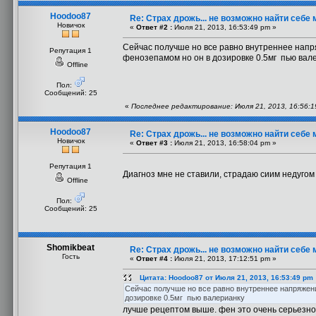
Hoodoo87
Re: Страх дрожь... не возможно найти себе 
Новичок
«
Ответ #2 :
Июля 21, 2013, 16:53:49 pm »
Сейчас получше но все равно внутреннее напря
Репутация 1
фенозепамом но он в дозировке 0.5мг пью вал
Offline
Пол:
Сообщений: 25
«
Последнее редактирование: Июля 21, 2013, 16:56:
Hoodoo87
Re: Страх дрожь... не возможно найти себе 
Новичок
«
Ответ #3 :
Июля 21, 2013, 16:58:04 pm »
Репутация 1
Диагноз мне не ставили, страдаю сиим недугом
Offline
Пол:
Сообщений: 25
Shomikbeat
Re: Страх дрожь... не возможно найти себе 
Гость
«
Ответ #4 :
Июля 21, 2013, 17:12:51 pm »
Цитата: Hoodoo87 от Июля 21, 2013, 16:53:49 pm
Сейчас получше но все равно внутреннее напряжени
дозировке 0.5мг пью валерианку
лучше рецептом выше. фен это очень серьезно