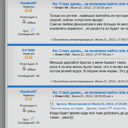
Hoodoo87
Re: Страх дрожь... не возможно найти себе 
Новичок
«
Ответ #9 :
Июля 21, 2013, 17:52:54 pm »
Только из аптеки ..намешал коктейль из пусты
Репутация 1
скорой, сейчас отпустило вроде!
Offline
Сам не люблю феназепам и уже больше 4х месяц
исключить корвалол....из рецепта но будет ли о
Пол:
Сообщений: 25
«
Последнее редактирование: Июля 21, 2013, 17:59:
ice-tpgv
Re: Страх дрожь... не возможно найти себе 
Новичок
«
Ответ #10 :
Июля 21, 2013, 17:57:58 pm »
Меньше дергайся братан у меня бывает такое. 
Репутация -5
раза 4 за всю жизнь была такое, что я не мог
Offline
потом резкий вздох. В общем лечи нервы. Эту 
Сообщений: 30
«
Последнее редактирование: Июля 21, 2013, 18:01:47
Hoodoo87
Re: Страх дрожь... не возможно найти себе 
Новичок
«
Ответ #11 :
Июля 21, 2013, 18:03:20 pm »
Цитата: Менестрелия от Июля 21, 2013, 17:23:08
Репутация 1
Прочла вашу историю... Думаю, нужно ПТ посетить. 
Offline
Когда будет время надо все таки добежать до докт
такая....ужас(((
Пол:
Сообщений: 25