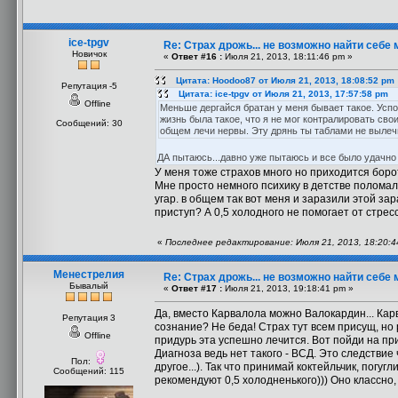
ice-tpgv
Re: Страх дрожь... не возможно найти себе 
Новичок
«
Ответ #16 :
Июля 21, 2013, 18:11:46 pm »
Цитата: Hoodoo87 от Июля 21, 2013, 18:08:52 pm
Репутация -5
Цитата: ice-tpgv от Июля 21, 2013, 17:57:58 pm
Offline
Меньше дергайся братан у меня бывает такое. Успок
жизнь была такое, что я не мог контралировать св
Сообщений: 30
общем лечи нервы. Эту дрянь ты таблами не вылеч
ДА пытаюсь...давно уже пытаюсь и все было удачно 
У меня тоже страхов много но приходится борот
Мне просто немного психику в детстве поломали
угар. в общем так вот меня и заразили этой за
приступ? А 0,5 холодного не помогает от стрес
«
Последнее редактирование: Июля 21, 2013, 18:20:44
Менестрелия
Re: Страх дрожь... не возможно найти себе 
Бывалый
«
Ответ #17 :
Июля 21, 2013, 19:18:41 pm »
Да, вместо Карвалола можно Валокардин... Карв
Репутация 3
сознание? Не беда! Страх тут всем присущ, но р
Offline
придурь эта успешно лечится. Вот пойди на пр
Диагноза ведь нет такого - ВСД. Это следствие
Пол:
другое...). Так что принимай коктейльчик, погу
Сообщений: 115
рекомендуют 0,5 холодненького))) Оно классно, 