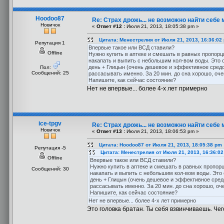
Hoodoo87
Re: Страх дрожь... не возможно найти себе 
Новичок
«
Ответ #12 :
Июля 21, 2013, 18:05:38 pm »
Цитата: Менестрелия от Июля 21, 2013, 16:36:02
Репутация 1
Впервые такое или ВСД ставили?
Offline
Нужно купить в аптеке и смешать в равных пропорц
накапать и выпить с небольшим кол-вом воды. Это о
день + Глицын (очень дешевое и эффективное средство
Пол:
Сообщений: 25
рассасывать именно. За 20 мин. до сна хорошо, очен
Напишите, как сейчас состояние?
Нет не впервые... более 4-х лет примерно
ice-tpgv
Re: Страх дрожь... не возможно найти себе 
Новичок
«
Ответ #13 :
Июля 21, 2013, 18:06:53 pm »
Цитата: Hoodoo87 от Июля 21, 2013, 18:05:38 pm
Репутация -5
Цитата: Менестрелия от Июля 21, 2013, 16:36:0
Offline
Впервые такое или ВСД ставили?
Нужно купить в аптеке и смешать в равных пропор
Сообщений: 30
накапать и выпить с небольшим кол-вом воды. Это 
день + Глицын (очень дешевое и эффективное средств
рассасывать именно. За 20 мин. до сна хорошо, оче
Напишите, как сейчас состояние?
Нет не впервые... более 4-х лет примерно
Это головка братан. Ты себя взвинчиваешь. Че