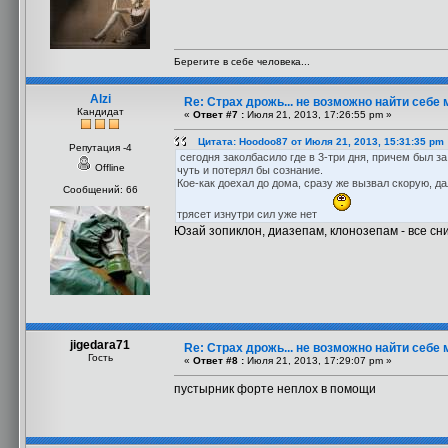
Берегите в себе человека...
Alzi
Re: Страх дрожь... не возможно найти себе 
Кандидат
«
Ответ #7 :
Июля 21, 2013, 17:26:55 pm »
Цитата: Hoodoo87 от Июля 21, 2013, 15:31:35 pm
Репутация -4
сегодня заколбасило где в 3-три дня, причем был з
Offline
чуть и потерял бы сознание.
Кое-как доехал до дома, сразу же вызвал скорую, да
Сообщений: 66
трясет изнутри сил уже нет
Юзай зопиклон, диазепам, клонозепам - все сн
jigedara71
Re: Страх дрожь... не возможно найти себе 
Гость
«
Ответ #8 :
Июля 21, 2013, 17:29:07 pm »
пустырник форте неплох в помощи