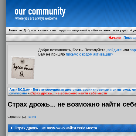
Новости
:
Добро пожаловать на форум посвященный проблеме
вегето-сосудистой д
Начало
|
Помощ
Добро пожаловать,
Гость
. Пожалуйста,
войдите
или
зар
Вам не пришло
письмо с кодом активации?
АнтиВСД.ру - Вегето-сосудистая дистония, возникновение и симптомы, л
симптомы
»
Страх дрожь... не возможно найти себе места
Страх дрожь... не возможно найти себ
Страниц: [
1
]
Вниз
Страх дрожь... не возможно найти себе места