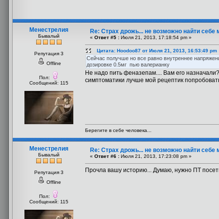
Менестрелия
Re: Страх дрожь... не возможно найти себе 
Бывалый
«
Ответ #5 :
Июля 21, 2013, 17:18:54 pm »
Цитата: Hoodoo87 от Июля 21, 2013, 16:53:49 pm
Репутация 3
Сейчас получше но все равно внутреннее напряжени
Offline
дозировке 0.5мг пью валерианку
Не надо пить феназепам.... Вам его назначали
Пол:
симптоматики лучше мой рецептик попробовать.
Сообщений: 115
Берегите в себе человека...
Менестрелия
Re: Страх дрожь... не возможно найти себе 
Бывалый
«
Ответ #6 :
Июля 21, 2013, 17:23:08 pm »
Прочла вашу историю... Думаю, нужно ПТ посети
Репутация 3
Offline
Пол:
Сообщений: 115