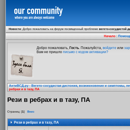
Новости
:
Добро пожаловать на форум посвященный проблеме
вегето-сосудистой д
Начало
|
Помощ
Добро пожаловать,
Гость
. Пожалуйста,
войдите
или
зар
Вам не пришло
письмо с кодом активации?
АнтиВСД.ру - Вегето-сосудистая дистония, возникновение и симптомы, л
ребрах и в тазу, ПА
Рези в ребрах и в тазу, ПА
Страниц: [
1
]
Вниз
Рези в ребрах и в тазу, ПА