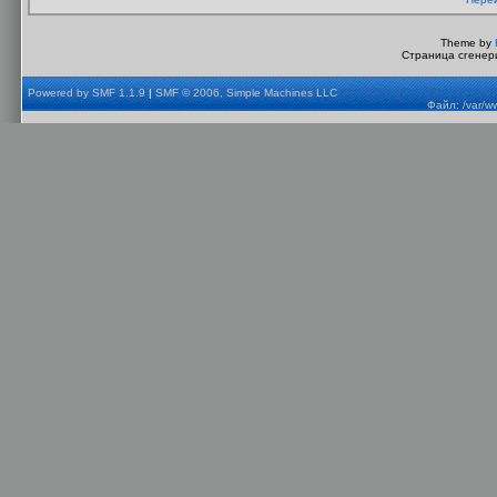
Theme by
Страница сгенери
Powered by SMF 1.1.9
|
SMF © 2006, Simple Machines LLC
Файл: /var/w