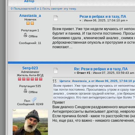
Автор
0 Пользователей и 1 Гость смотрят эту тему.
Anastasia_a
Рези в ребрах и в тазу, ПА
Новичок
«
:
Июня 06, 2025, 17:04:10 pm »
Всем привет. Уже три недели мучаюсь от непонят
Репутация 1
бурлит и паника. И так почти постоянно. Просы
Offline
биохимию сдала , клинический анализ , снимок 
доброкачественная опухоль и протрузия и ост
Сообщений: 11
помогают…
Serg-023
Re: Рези в ребрах и в тазу, ПА
Administrator
«
Ответ #1 :
Июня 07, 2025, 03:59:43 am
Житель Анти-ВСД
Цитата: Anastasia_a от Июня 06, 2025, 17:04:10 
Всем привет. Уже три недели мучаюсь от непонятных р
Репутация 535
так почти постоянно. Просыпаюсь утром и сразу пан
Offline
анализ , снимок органов грудной клетки , узи брюшн
остеохондроз. Кто пил антидепрессанты при болях
Пол:
Привет
Сообщений: 6249
Вам диагноз Синдром раздраженного кишечник
Антидепрессанты выписывает доктор, невролог,
Если причина болей - какое то расстройство (
Но, еще раз, что важно - никакого самолечения