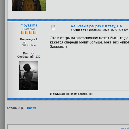
moyazima
Re: Рези в ребрах и в тазу, ПА
Бывалый
«
Ответ #4 :
Июля 24, 2025, 07:07:35 am
Это и от грыжи в поясничном может быть, когда
Репутация 2
кажется спереди болит больше, бока, низ живот
Offline
Здоровья)
Пол:
Сообщений: 132
Я подумаю об этом завтра. (с)
Страниц: [
1
]
Вверх
Перей