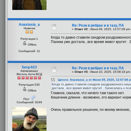
Anastasia_a
Re: Рези в ребрах и в тазу, ПА
Новичок
«
Ответ #2 :
Июня 09, 2025, 12:57:08 pm
Когда то давно ставили синдром раздраженного
Репутация 1
Паника уже достала , все время живот крутит . 
Offline
Сообщений: 11
Serg-023
Re: Рези в ребрах и в тазу, ПА
Administrator
«
Ответ #3 :
Июня 10, 2025, 15:08:18 pm
Житель Анти-ВСД
Цитата: Anastasia_a от Июня 09, 2025, 12:57:08 
Когда то давно ставили синдром раздраженного кише
Репутация 535
достала , все время живот крутит . Записалась к пси
Offline
Главное, сказали, что ничего там такого нет.
Кишечник длинне - возможно, это вариант норм
Пол:
Сообщений: 6249
Очень правильное решение, по моему мнению,