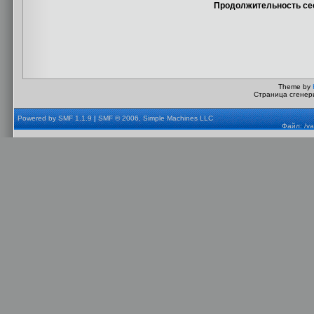
Продолжительность сес
Theme by
Страница сгенери
Powered by SMF 1.1.9
|
SMF © 2006, Simple Machines LLC
Файл: /va