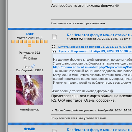
Asur вообще то это психовед форума 😁
Специалист по связям с реальностью.
Asur
Re: Чем этот форум может отличать
Мастер Анти-ВСД
«
Ответ #2 :
Ноября 09, 2024, 13:57:31 pm »
Цитата: JoeBlack от Ноября 03, 2024, 17:07:09 p
Цитата: Широков от Ноября 03, 2024, 13:58:36 p
Репутация 762
Offline
На данном форуме к такой категории, по моим набл
Я довольно хорошо разбираюсь в таком методе сам
Пол:
http://forum.antivsd.ru/index.php?topic=8.msg9
Сообщений: 13881
Так вышеназванный Asur начал задавать мне вопро
Когда лично мне нечего сказать по теме того или ин
на себя внимание своим словесным мусором, никак
И если от таких людей не избавляться, весь форум
Asur вообще то это психовед форума 😁
Представляешь, чел с марта обижен на психовед
P.S. ОКР оно такое. Осень, обосрение.
Антифашист.
«
Последнее редактирование: Ноября 09, 2024, 14:03
Тому пошлём свет, кто улыбается тьме.
den4ik
Re: Чем этот форум может отличать