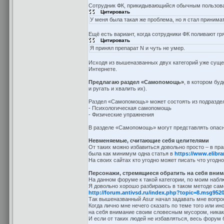
Сотрудник ФК, прикидывающийся обычным пользов
Цитировать
У меня была такая же проблема, но я стал принимат
Ещё есть вариант, когда сотрудники ФК поливают г
Цитировать
Я принял препарат N и чуть не умер.
Исходя из вышеназванных двух категорий уже суще
Интернете.
Предлагаю раздел «Самопомощь»
, в котором бу
и ругать и хвалить их).
Раздел «Самопомощь» может состоять из подразде
- Психологическая самопомощь
- Физические упражнения
В разделе «Самопомощь» могут представлять опасн
Невменяемые, считающие себя целителями
От таких можно избавиться довольно просто – в пра
была как минимум одна статья в
https://www.elibrar
На своих сайтах кто угодно может писать что угодн
Персонажи, стремящиеся обратить на себя вни
На данном форуме к такой категории, по моим наблю
Я довольно хорошо разбираюсь в таком методе сам
http://forum.antivsd.ru/index.php?topic=8.msg95
Так вышеназванный Asur начал задавать мне вопро
Когда лично мне нечего сказать по теме того или ин
на себя внимание своим словесным мусором, никак
И если от таких людей не избавляться, весь форум 