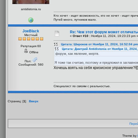
antidistonia.ru
Кто хочет - ищет возможность, кто не хочет - ищет прич
Путей много, путников мало.
JoeBlack
Re: Чем этот форум может отличать
Местный
«
Ответ #10 :
Ноября 11, 2024, 19:23:23 pm 
Цитата: Широков от Ноября 11, 2024, 16:52:04 pm
Репутация 60
Цитата: Дмитрий Antidistonia от Ноября 11, 2024
Offline
форум, как явление, мертв.
Пол:
Я тоже так считаю, поэтому и предложил в заглавн
Сообщений: 580
Хочешь взять на себя кризисное управление?
Специалист по связям с реальностью.
Страниц: [
1
]
Вверх
Перей
Theme by