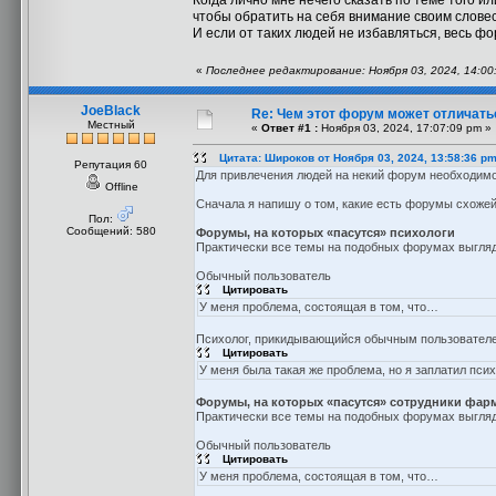
Когда лично мне нечего сказать по теме того ил
чтобы обратить на себя внимание своим словес
И если от таких людей не избавляться, весь ф
«
Последнее редактирование: Ноября 03, 2024, 14:0
JoeBlack
Re: Чем этот форум может отличать
Местный
«
Ответ #1 :
Ноября 03, 2024, 17:07:09 pm »
Цитата: Широков от Ноября 03, 2024, 13:58:36 p
Репутация 60
Для привлечения людей на некий форум необходимо
Offline
Сначала я напишу о том, какие есть форумы схожей
Пол:
Сообщений: 580
Форумы, на которых «пасутся» психологи
Практически все темы на подобных форумах выгляд
Обычный пользователь
Цитировать
У меня проблема, состоящая в том, что…
Психолог, прикидывающийся обычным пользовател
Цитировать
У меня была такая же проблема, но я заплатил психо
Форумы, на которых «пасутся» сотрудники фар
Практически все темы на подобных форумах выгляд
Обычный пользователь
Цитировать
У меня проблема, состоящая в том, что…