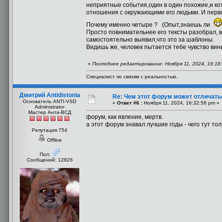
неприятные события,один в один похожие,и ко
отношения с окружающими его людьми. И первое
Почему именно четыре ? (Опыт,знаешь ли
Просто повнимательнее его тексты разобрал, в
самостоятельно выявил,что это за шаблоны.
Видишь же, человек пытается тебе чувство ви
«
Последнее редактирование: Ноября 11, 2024, 16:18
Специалист по связям с реальностью.
Дмитрий Antidistonia
Re: Чем этот форум может отличать
Основатель ANTI-VSD
«
Ответ #6 :
Ноября 11, 2024, 16:32:58 pm »
Administrator
Мастер Анти-ВСД
форум, как явление, мертв.
а этот форум знавал лучшие годы - чего тут тол
Репутация 754
Offline
Пол:
Сообщений: 12826