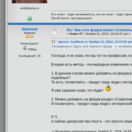
antidistonia.ru
Кто хочет - ищет возможность, кто не хочет - ищет прич
Путей много, путников мало.
Широков
Re: Чем этот форум может отличать
Новичок
«
Ответ #7 :
Ноября 11, 2024, 16:43:37 pm »
Цитата: JoeBlack от Ноября 11, 2024, 16:15:00 p
Репутация 0
Неправильно.Здесь всё намного проще - у человек
Offline
Господа, я не знаю, кто вы тут по профессии, но
Сообщений: 15
В науке есть метод – поочередное изменение о
1. В данном случае можно добавить на форум р
подобные?
То есть, посмотреть – придут сюда люди с ин
Я уже заранее знаю, что будет
2. Можно добавить на форум раздел «Самопомо
И посмотреть - придут сюда люди с интересно
P. S.
А сейчас дискуссия про Asur’а - это просто пер
«
Последнее редактирование: Ноября 11, 2024, 16:45