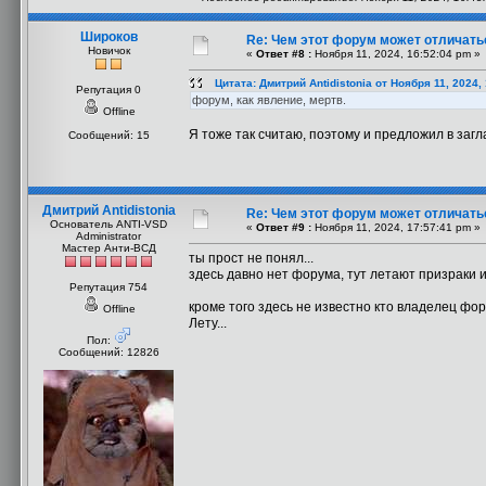
Широков
Re: Чем этот форум может отличать
Новичок
«
Ответ #8 :
Ноября 11, 2024, 16:52:04 pm »
Цитата: Дмитрий Antidistonia от Ноября 11, 2024,
Репутация 0
форум, как явление, мертв.
Offline
Я тоже так считаю, поэтому и предложил в заг
Сообщений: 15
Дмитрий Antidistonia
Re: Чем этот форум может отличать
Основатель ANTI-VSD
«
Ответ #9 :
Ноября 11, 2024, 17:57:41 pm »
Administrator
Мастер Анти-ВСД
ты прост не понял...
здесь давно нет форума, тут летают призраки и
Репутация 754
кроме того здесь не известно кто владелец фор
Offline
Лету...
Пол:
Сообщений: 12826