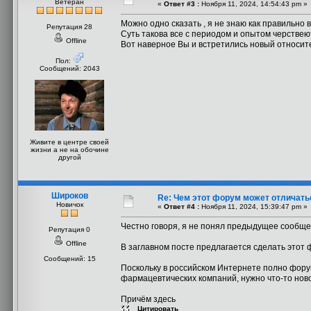
Ветеран
«
Ответ #3 :
Ноября 11, 2024, 14:54:43 pm »
Можно одно сказать , я не знаю как правильно 
Репутация 28
Суть такова все с периодом и опытом черствеют
Offline
Вот наверное Вы и встретились новый относи
Пол:
Сообщений: 2043
Живите в центре своей
жизни а не на обочине
другой
Широков
Re: Чем этот форум может отличать
Новичок
«
Ответ #4 :
Ноября 11, 2024, 15:39:47 pm »
Честно говоря, я не понял предыдущее сообще
Репутация 0
Offline
В заглавном посте предлагается сделать этот 
Сообщений: 15
Поскольку в российском Интернете полно форум
фармацевтических компаний, нужно что-то нов
Причём здесь
Цитировать