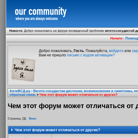
Новости
:
Добро пожаловать на форум посвященный проблеме
вегето-сосудистой д
Начало
|
Помощ
Добро пожаловать,
Гость
. Пожалуйста,
войдите
или
зар
Вам не пришло
письмо с кодом активации?
АнтиВСД.ру - Вегето-сосудистая дистония, возникновение и симптомы, л
обратная связь
»
Чем этот форум может отличаться от других?
Чем этот форум может отличаться от 
Страниц: [
1
]
Вниз
Чем этот форум может отличаться от других?