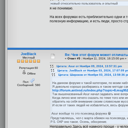
новый относительно пользователь и опытный
я не понимаю.
На всех форумах есть приблизительно одни и т
полезную информацию, и есть люди, просто ст
JoeBlack
Re: Чем этот форум может отличать
Местный
«
Ответ #5 :
Ноября 11, 2024, 16:15:00 pm »
Цитата: Asur от Ноября 09, 2024, 13:57:31 pm
Репутация 60
Цитата: JoeBlack от Ноября 03, 2024, 17:07:09 p
Offline
Цитата: Широков от Ноября 03, 2024, 13:58:36 
Пол:
На данном форуме к такой категории, по моим набл
Сообщений: 580
Я довольно хорошо разбираюсь в таком методе са
http://forum.antivsd.ru/index.php?topic=8.msg9
Так вышеназванный Asur начал задавать мне вопр
Когда лично мне нечего сказать по теме того или и
обратить на себя внимание своим словесным мусо
И если от таких людей не избавляться, весь форум
Asur вообще то это психовед форума 😁
Представляешь, чел с марта обижен на психоведа, и
P.S. ОКР оно такое. Осень, обосрение.
Неправильно.Здесь всё намного проще - у чел