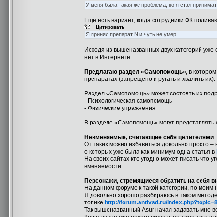
У меня была такая же проблема, но я стал принимать
Ещё есть вариант, когда сотрудники ФК полива
Цитировать
Я принял препарат N и чуть не умер.
Исходя из вышеназванных двух категорий уже
нет в Интернете.
Предлагаю раздел «Самопомощь»
, в которо
препаратах (запрещено и ругать и хвалить их).
Раздел «Самопомощь» может состоять из под
- Психологическая самопомощь
- Физические упражнения
В разделе «Самопомощь» могут представлять о
Невменяемые, считающие себя целителями
От таких можно избавиться довольно просто – 
о которых уже была как минимум одна статья в
На своих сайтах кто угодно может писать что у
вменяемости.
Персонажи, стремящиеся обратить на себя в
На данном форуме к такой категории, по моим 
Я довольно хорошо разбираюсь в таком методе
топике
http://forum.antivsd.ru/index.php?top
Так вышеназванный Asur начал задавать мне в