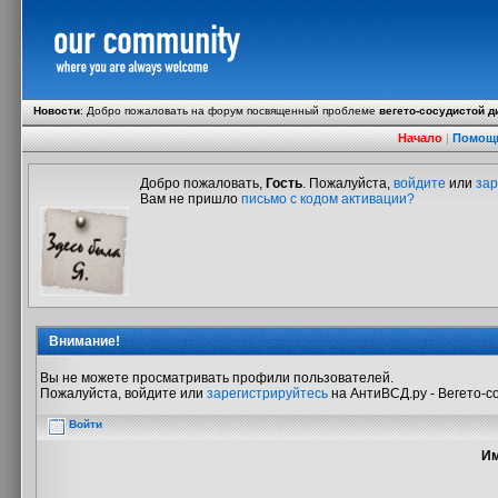
Новости
:
Добро пожаловать на форум посвященный проблеме
вегето-сосудистой д
Начало
|
Помощ
Добро пожаловать,
Гость
. Пожалуйста,
войдите
или
зар
Вам не пришло
письмо с кодом активации?
Внимание!
Вы не можете просматривать профили пользователей.
Пожалуйста, войдите или
зарегистрируйтесь
на АнтиВСД.ру - Вегето-с
Войти
Им