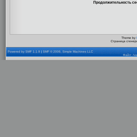
Продолжительность сес
Theme by
Страница сгенери
Powered by SMF 1.1.9
|
SMF © 2006, Simple Machines LLC
Файл: /va