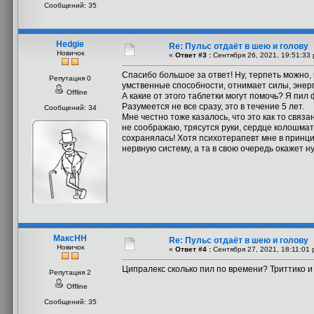
Сообщений: 35
Hedgie
Re: Пульс отдаёт в шею и голову
Новичок
«
Ответ #3 :
Сентября 26, 2021, 19:51:33 
Спасибо большое за ответ! Ну, терпеть можно, 
Репутация 0
умственные способности, отнимает силы, энерги
Offline
А какие от этого таблетки могут помочь? Я пил 
Разумеется не все сразу, это в течение 5 лет.
Сообщений: 34
Мне честно тоже казалось, что это как то связа
не соображаю, трясутся руки, сердце колошмати
сохранялась! Хотя психотерапевт мне в принци
нервную систему, а та в свою очередь окажет н
МаксНН
Re: Пульс отдаёт в шею и голову
Новичок
«
Ответ #4 :
Сентября 27, 2021, 18:11:01 
Ципралекс сколько пил по времени? Триттико и
Репутация 2
Offline
Сообщений: 35