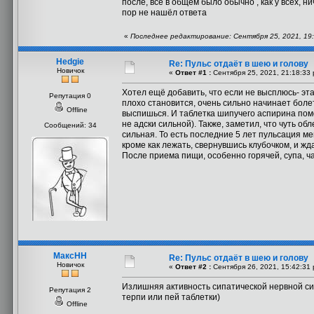
после, все в общем было обычно , как у всех, н
пор не нашёл ответа
«
Последнее редактирование: Сентября 25, 2021, 19:
Hedgie
Re: Пульс отдаёт в шею и голову
Новичок
«
Ответ #1 :
Сентября 25, 2021, 21:18:33 
Хотел ещё добавить, что если не высплюсь- эт
Репутация 0
плохо становится, очень сильно начинает болет
Offline
выспишься. И таблетка шипучего аспирина помо
не адски сильной). Также, заметил, что чуть о
Сообщений: 34
сильная. То есть последние 5 лет пульсация ме
кроме как лежать, свернувшись клубочком, и ж
После приема пищи, особенно горячей, супа, ч
МаксНН
Re: Пульс отдаёт в шею и голову
Новичок
«
Ответ #2 :
Сентября 26, 2021, 15:42:31 
Излишняя активность сипатической нервной сис
Репутация 2
терпи или пей таблетки)
Offline