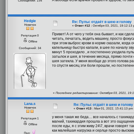
А вообще если врачей прошёл и здоров, то заб
Сообщений: 154
Hedgie
Re: Пульс отдаёт в шею и голову
Новичок
«
Ответ #12 :
Октября 03, 2021, 19:12:13 
Привет! А от чего у тебя она бывает, и как сд
Репутация 0
читать, печатать, водить машину, просто фокус
Offline
при этом выброс крови в норме сказали, когда
капельницу быстро капали, в шее по началу зву
Сообщений: 34
минут 5 проходило , и постепенно уходила пуль
затылок и шея, в течение месяца, прямо почти 
шея затекла. У меня вообще до этого голова ра
то спустя месяц эти боли прошли, но постепен
«
Последнее редактирование: Октября 03, 2021, 19:1
Lana.s
Re: Пульс отдаёт в шею и голову
Новичок
«
Ответ #13 :
Мая 01, 2022, 15:41:13 pm 
у меня такая же беда.... все началось с тахик
Репутация 1
магний, тахикардия прошла а вот это ощущени
Offline
после еды, я с этим живу 24\7, врачи говорят т
как малейшая нагрузка и серлце просто выскак
Пол: