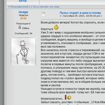
Автор
0 Пользователей и 1 Гость смотрят эту тему.
Hedgie
Пульс отдаёт в шею и голову
Новичок
«
:
Сентября 25, 2021, 19:35:19 pm »
Всем доброго вечера! Хотел бы спросить, если к
Репутация 0
Offline
бороться
Уже 5 лет живу с ощущением необычно сильного 
Сообщений: 34
ударах сердца! и что особенно мешает - от этог
сообщения, водить машину, и вообще в целом пр
утомляемость, плоховато соображаю , все с ка
мозг как положено.
Все началось после стресса и переживаний, на
анализов, всё в пустую, сердце делал УЗИ и экг
психотерапевтом- конкретно эту пульсацию они
нагрузки мне кажется что либо сердце выскочит 
полегче в первые минуты после пробуждения, и
полчаса, и улучшение лишь частичное, на 20-3
другому поводу) и там мне быстро капали капел
день, потом опять... пробовал потом в платных
подряд попал на «тугих» врачей, которые либ
знаю в этом причина ли), но в общем больше н
крови и уколов.
Находил в гугле в точности такую же жалобу, н
тоже обошла всех врачей- толку нет. Ей там нич
безрезультатно...
Забыл сказать, рост/вес +/-обычные , 174см 68