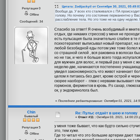
Цитата: Zodijackyil от Сентября 30, 2021, 05:49:
Репутация 0
Вообще да. У всех кто сталкивался с ПА происходит 
Offline
голову. Но почему это состояние перманентно у Вас
расслабление тела. Но это тоже не на одну неделю.
Сообщений: 34
Спасибо за ответ! Я очень возбудимый и мните
отдых, где никаких стрессов) у меня не проход
есть пульсация была значительно слабее в те п
психотерапевт выписывал новый препарат, на ко
любой безобидной еды потом уже тоже болел жи
со страшной силой , вся раковина в волосах бы
но не так, и чего я больше всего тогда испугалс
для мужчин для волос, и первый раз у меня с ж
неделю-две, начинаются постепенно учащающие
увидел закономерность что живот начинает бол
целом я питаюсь без диет, кроме острой и чер
скорее наоборот - глюк с нервами вызывает г
гормонов, ферментов в кровь. P.s сахар, глюкоз
ок, у эндокринолога был.
«
Последнее редактирование: Октября 01, 2021, 14:5
Chin
Re: Пульс отдаёт в шею и голову
Бывалый
«
Ответ #11 :
Октября 03, 2021, 14:00:23 
у меня тоже бывает, что как будто сильно стуч
Репутация 5
это, тем хуже.
Offline
Где то читал что это большие артерии дают так