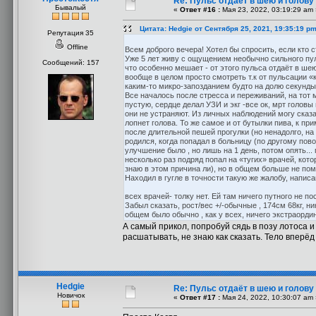
Re: Пульс отдаёт в шею и голову
Бывалый
«
Ответ #16 :
Мая 23, 2022, 03:19:29 am 
Цитата: Hedgie от Сентября 25, 2021, 19:35:19 p
Репутация 35
Offline
Всем доброго вечера! Хотел бы спросить, если кто с
Уже 5 лет живу с ощущением необычно сильного пуль
Сообщений: 157
что особенно мешает - от этого пульса отдаёт в шею
вообще в целом просто смотреть т.к от пульсации «
каким-то микро-запозданием будто на долю секунды,
Все началось после стресса и переживаний, на тот 
пустую, сердце делал УЗИ и экг -все ок, мрт голов
они не устраняют. Из личных наблюдений могу сказа
лопнет голова. То же самое и от бутылки пива, к п
после длительной пешей прогулки (но ненадолго, н
родился, когда попадал в больницу (по другому пов
улучшение было , но лишь на 1 день, потом опять...
несколько раз подряд попал на «тугих» врачей, ко
знаю в этом причина ли), но в общем больше не пом
Находил в гугле в точности такую же жалобу, напис
всех врачей- толку нет. Ей там ничего путного не по
Забыл сказать, рост/вес +/-обычные , 174см 68кг, н
общем было обычно , как у всех, ничего экстраордин
А самый прикол, попробуй сядь в позу лотоса и 
расшатывать, не знаю как сказать. Тело вперёд 
Hedgie
Re: Пульс отдаёт в шею и голову
Новичок
«
Ответ #17 :
Мая 24, 2022, 10:30:07 am 