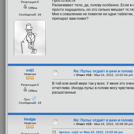
Просто.Костя
Репутация 0
Раскачивает тело, да, голову особенно. Если в
Offline
просто ощущалось, но это сильно мешает тк тя
Мне к сожалению не помогли ни одни таблетки, 
Сообщений: 34
препарат вам помог?
solj1
Re: Пульс отдаёт в шею и голову
Новичок
«
Ответ #18 :
Мая 24, 2022, 13:02:44 pm 
В той или иной мере так у всех. У меня это оче
Репутация 0
отчетливо. Иногда пульс в голове могу чувств
Offline
расшатанные
Пол:
Сообщений: 18
Hedgie
Re: Пульс отдаёт в шею и голову
Новичок
«
Ответ #19 :
Мая 24, 2022, 16:08:39 pm 
Цитата: solj1 от Мая 24, 2022, 13:02:44 pm
Репутация 0