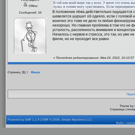
В той или иной мере так у всех. У меня это очень в
Offline
пульс в голове могу чувствовать. Если перенервн
В положении лёжа действительно ощущается сил
Сообщений: 34
шевелится шуршит об одеяло, если с головой н
конечно это тоже не дело тк любая физнагрузка 
нехорошо. Но главная проблема в том что не ф
усталость, рассеянность внимания и концентрац
Началось с нервов и стресса, это так, но уже 
фигни, но не проходит все равно
«
Последнее редактирование: Мая 24, 2022, 16:10:57
Страниц: [
1
]
2
Вверх
Перей
Theme by
Страница сгенер
Powered by SMF 1.1.9
|
SMF © 2006, Simple Machines LLC
Файл: /var/w