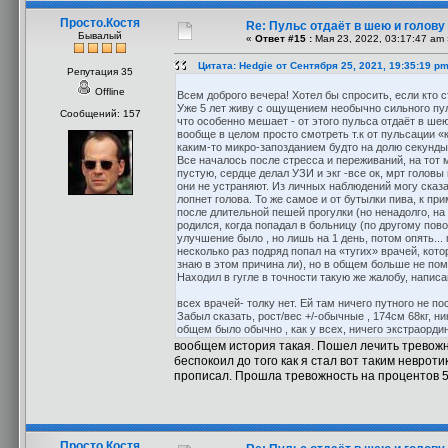
Просто.Костя
Re: Пульс отдаёт в шею и голову
Бывалый
«
Ответ #15 :
Мая 23, 2022, 03:17:47 am 
Цитата: Hedgie от Сентября 25, 2021, 19:35:19 p
Репутация 35
Offline
Всем доброго вечера! Хотел бы спросить, если кто с
Уже 5 лет живу с ощущением необычно сильного пуль
Сообщений: 157
что особенно мешает - от этого пульса отдаёт в шею
вообще в целом просто смотреть т.к от пульсации «
каким-то микро-запозданием будто на долю секунды,
Все началось после стресса и переживаний, на тот 
пустую, сердце делал УЗИ и экг -все ок, мрт голов
они не устраняют. Из личных наблюдений могу сказа
лопнет голова. То же самое и от бутылки пива, к п
после длительной пешей прогулки (но ненадолго, н
родился, когда попадал в больницу (по другому пов
улучшение было , но лишь на 1 день, потом опять...
несколько раз подряд попал на «тугих» врачей, ко
знаю в этом причина ли), но в общем больше не пом
Находил в гугле в точности такую же жалобу, напис
всех врачей- толку нет. Ей там ничего путного не по
Забыл сказать, рост/вес +/-обычные , 174см 68кг, н
общем было обычно , как у всех, ничего экстраордин
вообщем история такая. Пошел лечить тревожно
беспокоил до того как я стал вот таким невроти
прописал. Прошла тревожность на процентов 5
Просто.Костя