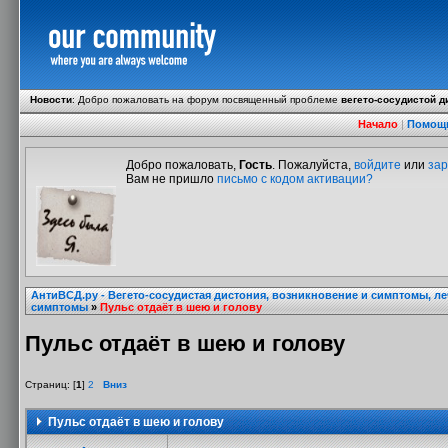
Новости
:
Добро пожаловать на форум посвященный проблеме
вегето-сосудистой д
Начало
|
Помощ
Добро пожаловать,
Гость
. Пожалуйста,
войдите
или
зар
Вам не пришло
письмо с кодом активации?
АнтиВСД.ру - Вегето-сосудистая дистония, возникновение и симптомы, л
симптомы
»
Пульс отдаёт в шею и голову
Пульс отдаёт в шею и голову
Страниц: [
1
]
2
Вниз
Пульс отдаёт в шею и голову