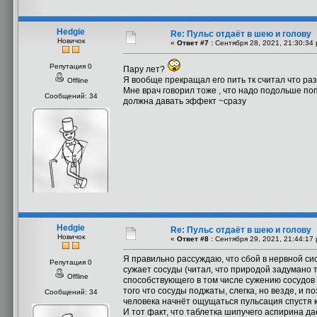
Hedgie
Re: Пульс отдаёт в шею и голову
Новичок
«
Ответ #7 :
Сентября 28, 2021, 21:30:34 
Репутация 0
Пару лет?
Я вообще прекращал его пить тк считал что ра
Offline
Мне врач говорил тоже , что надо подольше по
Сообщений: 34
должна давать эффект ~сразу
Hedgie
Re: Пульс отдаёт в шею и голову
Новичок
«
Ответ #8 :
Сентября 29, 2021, 21:44:17 
Я правильно рассуждаю, что сбой в нервной с
Репутация 0
сужает сосуды (читал, что природой задумано т
Offline
способствующего в том числе сужению сосудов 
того что сосуды поджаты, слегка, но везде, и п
Сообщений: 34
человека начнёт ощущаться пульсация спустя к
И тот факт, что таблетка шипучего аспирина 