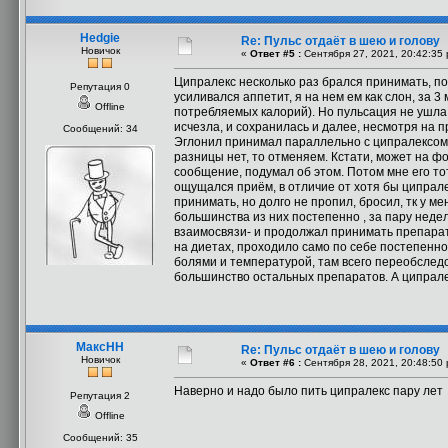
Hedgie
Re: Пульс отдаёт в шею и голову
Новичок
«
Ответ #5 :
Сентября 27, 2021, 20:42:35 
Ципралекс несколько раз брался принимать, по
Репутация 0
усиливался аппетит, я на нем ем как слон, за 3
Offline
потребляемых калорий). Но пульсация не ушла
исчезла, и сохранилась и далее, несмотря на 
Сообщений: 34
Эглонил принимал параллельно с ципралексом, н
разницы нет, то отменяем. Кстати, может на ф
сообщение, подумал об этом. Потом мне его тот
ощущался приём, в отличие от хотя бы ципрале
принимать, но долго не пропил, бросил, тк у м
большинства из них постепенно , за пару неде
взаимосвязи- и продолжал принимать препараты
на диетах, проходило само по себе постепенно
болями и температурой, там всего переобследова
большинство остальных препаратов. А ципрале
МаксНН
Re: Пульс отдаёт в шею и голову
Новичок
«
Ответ #6 :
Сентября 28, 2021, 20:48:50 
Наверно и надо было пить ципралекс пару лет
Репутация 2
Offline
Сообщений: 35