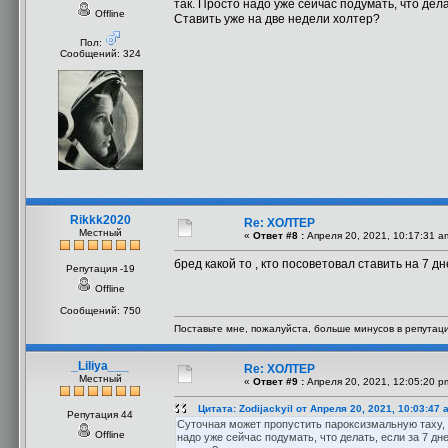
так. Просто надо уже сейчас подумать, что дела
Offline
Ставить уже на две недели холтер?
Пол:
Сообщений: 324
Rikkk2020
Re: ХОЛТЕР
Местный
«
Ответ #8 :
Апреля 20, 2021, 10:17:31 a
бред какой то , кто посоветовал ставить на 7 д
Репутация -19
Offline
Сообщений: 750
Поставьте мне, пожалуйста, больше минусов в репутац
_Liliya___
Re: ХОЛТЕР
Местный
«
Ответ #9 :
Апреля 20, 2021, 12:05:20 p
Цитата: Zodijackyil от Апреля 20, 2021, 10:03:47 
Репутация 44
Суточная может пропустить пароксизмальную таху, т
Offline
надо уже сейчас подумать, что делать, если за 7 дн