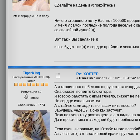
Сделайте на день и успокойтесь )
Ум с сердцем не в ладу.
Ничего страшного нет у Вас, вот 100500 проц
У меня у самой последние полгода веселье с ка
со спокойной душой )))
Вот так и Вы сделайте ))
и все будет оки ))) и сердце пройдет и чесатьс
TigerKing
Re: ХОЛТЕР
Заслуженный АНТИВСД-
«
Ответ #5 :
Апреля 20, 2021, 08:42:42 a
шник
А я кардиолога не беспокою, ну есть тахикардия
Она скажет, попейте блокаторы.
Репутация 49
Я говорю работать с ними тяжело, скажет не пе
Offline
Но сердце изнашивается.
Сообщений: 2773
А с таблетками ходить по часам пить весело?
Забудешь, уедешь, а оно как застучит.
Пока нет чего то угрожающего, а его видно на 
Да и просто пива в выходной будет проблемно 
Если очень неровные, на Ютюбе много пособий 
Азы освоите, вот с калиновой врачи врут часто