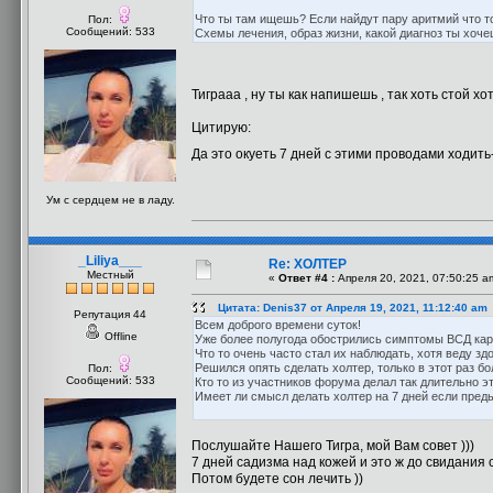
Что ты там ищешь? Если найдут пару аритмий что т
Пол:
Сообщений: 533
Схемы лечения, образ жизни, какой диагноз ты хоч
Тиграаа , ну ты как напишешь , так хоть стой х
Цитирую:
Да это окуеть 7 дней с этими проводами ходит
Ум с сердцем не в ладу.
_Liliya___
Re: ХОЛТЕР
Местный
«
Ответ #4 :
Апреля 20, 2021, 07:50:25 a
Цитата: Denis37 от Апреля 19, 2021, 11:12:40 am
Репутация 44
Всем доброго времени суток!
Offline
Уже более полугода обострились симптомы ВСД кард
Что то очень часто стал их наблюдать, хотя веду здо
Решился опять сделать холтер, только в этот раз бо
Пол:
Сообщений: 533
Кто то из участников форума делал так длительно э
Имеет ли смысл делать холтер на 7 дней если преды
Послушайте Нашего Тигра, мой Вам совет )))
7 дней садизма над кожей и это ж до свидания 
Потом будете сон лечить ))