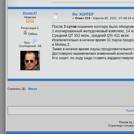
Denis37
Re: ХОЛТЕР
Новичок
«
Ответ #19 :
Апреля 30, 2021, 07:48:44 
После
3 суток
ношения холтера было обнаруж
Репутация 1
1 изолированный желудочковый комплекс, 14 
Offline
Средний QT 352 мсек., средний QTc 411 мсек.
Исключительно в ночное время 31 пауза продолж
Пол:
и Мобиц 2.
Сообщений: 28
Также в ночное время паузы продолжительность
Достоверно ишемических изменений конечной ч
Кто знает, по ходу надо ставить кардиостимул
Страниц: [
1
]
Вверх
Перей
Theme by
Страница сгенери