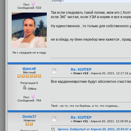
холтер?
Пол:
Сообщений: 533
Так если следовать такой логике, мож его ( Хол
если ЭКГ чистая, если УЗИ в норме и все в норм
Ну единственное , то только для собственного
не в обиду, ну блин перебор мне кажется , пра
Ум с сердцем не в ладу.
фросяК
Re: ХОЛТЕР
Местный
«
Ответ #10 :
Апреля 20, 2021, 12:17:16 
Все кардионевротики будут абсолютно счастлив
Репутация 0
Offline
Пол:
Сообщений: 784
Твоё - не то, что ты берёшь, а то, что отдаешь...
Denis37
Re: ХОЛТЕР
Новичок
«
Ответ #11 :
Апреля 20, 2021, 12:26:50 
Цитата: Zodijackyil от Апреля 20, 2021, 10:03:47 
Репутация 1