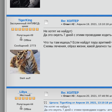
TigerKing
Re: ХОЛТЕР
Заслуженный АНТИВСД-
«
Ответ #2 :
Апреля 19, 2021, 13:10:18 p
шник
Не хотят не найдут)
Да это окуеть 7 дней с этими проводами ходить
Репутация 49
Offline
Что ты там ищешь? Если найдут пару аритмий 
Сообщений: 2773
Схемы лечения, образ жизни, какой диагноз ты
Steh auf!
_Liliya___
Re: ХОЛТЕР
Местный
«
Ответ #3 :
Апреля 20, 2021, 07:46:56 a
Цитата: TigerKing от Апреля 19, 2021, 13:10:18 p
Репутация 44
Не хотят не найдут)
Offline
Да это окуеть 7 дней с этими проводами ходить- ап