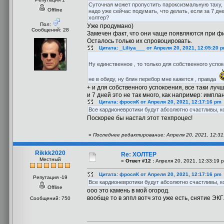
Суточная может пропустить пароксизмальную таху, т
Offline
надо уже сейчас подумать, что делать, если за 7 дн
холтер?
Пол:
Уже продумано)
Сообщений: 28
Замечен факт, что они чаще появляются при физ
Осталось только их спровоцировать.
Цитата: _Liliya___ от Апреля 20, 2021, 12:05:20 
Ну единственное , то только для собственного усп
не в обиду, ну блин перебор мне кажется , правда
+ и для собственного успокоения, все таки луч
и 7 дней это не так много, как например: импл
Цитата: фросяК от Апреля 20, 2021, 12:17:16 pm
Все кардионевротики будут абсолютно счастливы, к
Поскорее бы настал этот техпроцес!
«
Последнее редактирование: Апреля 20, 2021, 12:31
Rikkk2020
Re: ХОЛТЕР
Местный
«
Ответ #12 :
Апреля 20, 2021, 12:33:19 
Цитата: фросяК от Апреля 20, 2021, 12:17:16 pm
Репутация -19
Все кардионевротики будут абсолютно счастливы, к
Offline
ооо это камень в мой огород.
вообще то в эппл вотч это уже есть, снятие ЭКГ
Сообщений: 750