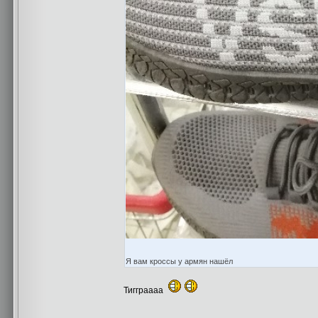
Я вам кроссы у армян нашёл
Тигграааа