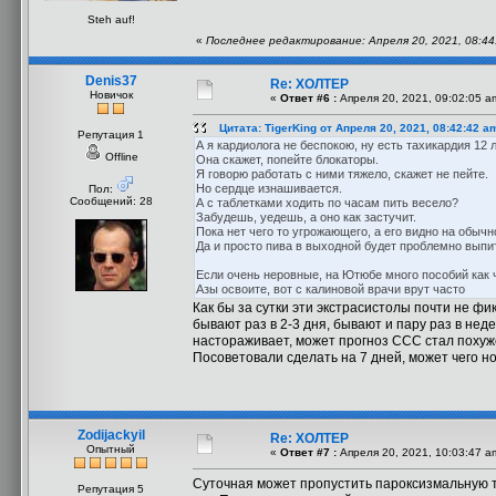
Steh auf!
«
Последнее редактирование: Апреля 20, 2021, 08:44:
Denis37
Re: ХОЛТЕР
Новичок
«
Ответ #6 :
Апреля 20, 2021, 09:02:05 a
Цитата: TigerKing от Апреля 20, 2021, 08:42:42 a
Репутация 1
А я кардиолога не беспокою, ну есть тахикардия 12 л
Offline
Она скажет, попейте блокаторы.
Я говорю работать с ними тяжело, скажет не пейте.
Но сердце изнашивается.
Пол:
Сообщений: 28
А с таблетками ходить по часам пить весело?
Забудешь, уедешь, а оно как застучит.
Пока нет чего то угрожающего, а его видно на обычн
Да и просто пива в выходной будет проблемно выпи
Если очень неровные, на Ютюбе много пособий как 
Азы освоите, вот с калиновой врачи врут часто
Как бы за сутки эти экстрасистолы почти не фи
бывают раз в 2-3 дня, бывают и пару раз в неде
настораживает, может прогноз ССС стал похуже
Посоветовали сделать на 7 дней, может чего но
Zodijackyil
Re: ХОЛТЕР
Опытный
«
Ответ #7 :
Апреля 20, 2021, 10:03:47 a
Суточная может пропустить пароксизмальную та
Репутация 5