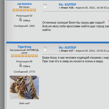
zaratustra
Re: ХОЛТЕР
Ветеран
«
Ответ #16 :
Апреля 20, 2021, 16:30:52 
Репутация 53
Offline
Отличные галоши! Взял бы сразу две пары!!!
Сообщений: 1861
Бля,не могу себе кроссовки найти.щас город 
найти.
TigerKing
Re: ХОЛТЕР
Заслуженный АНТИВСД-
«
Ответ #17 :
Апреля 20, 2021, 16:52:01 
шник
Бери бону, я как человек ходящий пешком с на
При том что и зиму их носил и осень и жару.
Репутация 49
Offline
Сообщений: 2773
Steh auf!