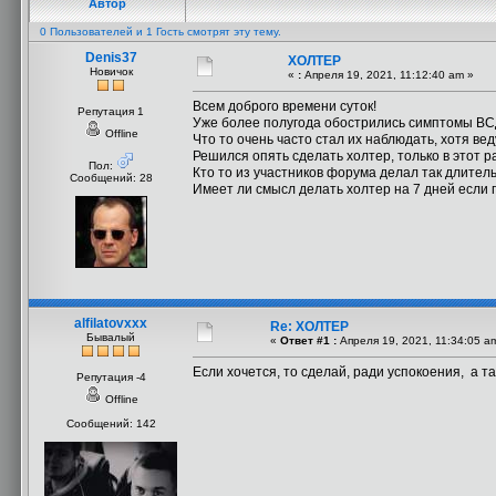
Автор
0 Пользователей и 1 Гость смотрят эту тему.
Denis37
ХОЛТЕР
Новичок
«
:
Апреля 19, 2021, 11:12:40 am »
Всем доброго времени суток!
Репутация 1
Уже более полугода обострились симптомы ВСД
Offline
Что то очень часто стал их наблюдать, хотя вед
Решился опять сделать холтер, только в этот р
Пол:
Кто то из участников форума делал так длител
Сообщений: 28
Имеет ли смысл делать холтер на 7 дней если 
alfilatovxxx
Re: ХОЛТЕР
Бывалый
«
Ответ #1 :
Апреля 19, 2021, 11:34:05 a
Если хочется, то сделай, ради успокоения, а т
Репутация -4
Offline
Сообщений: 142