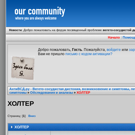
Новости
:
Добро пожаловать на форум посвященный проблеме
вегето-сосудистой д
Начало
|
Помощ
Добро пожаловать,
Гость
. Пожалуйста,
войдите
или
зар
Вам не пришло
письмо с кодом активации?
АнтиВСД.ру - Вегето-сосудистая дистония, возникновение и симптомы, л
симптомы
»
Обследования и анализы
»
ХОЛТЕР
ХОЛТЕР
Страниц: [
1
]
Вниз
ХОЛТЕР