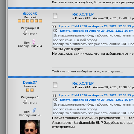
Поставьте мне, пожалуйста, больше минусов в репутац
фросяК
Re: ХОЛТЕР
Местный
«
Ответ #13 :
Апреля 20, 2021, 12:40:57 
Цитата: Rikkk2020 от Апреля 20, 2021, 12:33:19 
Репутация 0
Цитата: фросяК от Апреля 20, 2021, 12:17:16 pm
Offline
Все кардионевротики будут абсолютно счастливы, к
ооо это камень в мой огород.
Пол:
вообще то в эппл вотч это уже есть, снятие ЭКГ. Пр
Сообщений: 784
Так ты уже в курсе.
Не рассказывай никому, что ты избавился от не
Твоё - не то, что ты берёшь, а то, что отдаешь...
Denis37
Re: ХОЛТЕР
Новичок
«
Ответ #14 :
Апреля 20, 2021, 13:39:06 
Цитата: Rikkk2020 от Апреля 20, 2021, 12:33:19 
Репутация 1
Цитата: фросяК от Апреля 20, 2021, 12:17:16 pm
Offline
Все кардионевротики будут абсолютно счастливы, к
ооо это камень в мой огород.
Пол:
вообще то в эппл вотч это уже есть, снятие ЭКГ. Пр
Сообщений: 28
Насчет точности яблочных результатов ЭКГ те
А как насчет kardiamobile 6L ? Зарубежные вра
отведениями.