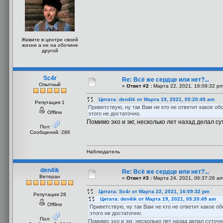
Живите в центре своей
жизни а не на обочине
другой
Sc4r
Re: Всё же сердце или нет?...
Опытный
«
Ответ #2 :
Марта 22, 2021, 16:09:32 pm
Цитата: den4ik от Марта 19, 2021, 05:20:49 am
Репутация 1
Приветствую, ну так Вам не кто не ответит какое о
Offline
этого не достаточно.
Помимо эхо и экг, несколько лет назад делал 
Пол:
Сообщений: 286
Наблюдатель
den4ik
Re: Всё же сердце или нет?...
Ветеран
«
Ответ #3 :
Марта 24, 2021, 06:37:26 am
Цитата: Sc4r от Марта 22, 2021, 16:09:32 pm
Репутация 28
Цитата: den4ik от Марта 19, 2021, 05:20:49 am
Offline
Приветствую, ну так Вам не кто не ответит какое о
этого не достаточно.
Пол:
Помимо эхо и экг, несколько лет назад делал суто