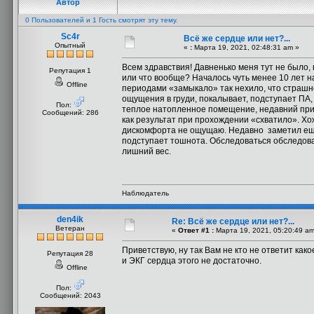
Автор
0 Пользователей и 1 Гость смотрят эту тему.
Sc4r
Всё же сердце или нет?...
Опытный
«
:
Марта 19, 2021, 02:48:31 am »
Всем здравствия! Давненько меня тут не было,
Репутация 1
или что вообще? Началось чуть менее 10 лет на
Offline
периодами «замыкало» так нехило, что страшно
ощущения в груди, покалывает, подступает ПА, 
Пол:
теплое натопленное помещение, недавний приме
Сообщений: 286
как результат при прохождении «схватило». Хо
дискомфорта не ощущаю. Недавно заметил еще
подступает тошнота. Обследоваться обследова
лишний вес.
Наблюдатель
den4ik
Re: Всё же сердце или нет?...
Ветеран
«
Ответ #1 :
Марта 19, 2021, 05:20:49 am
Приветствую, ну так Вам не кто не ответит как
Репутация 28
и ЭКГ сердца этого не достаточно.
Offline
Пол:
Сообщений: 2043