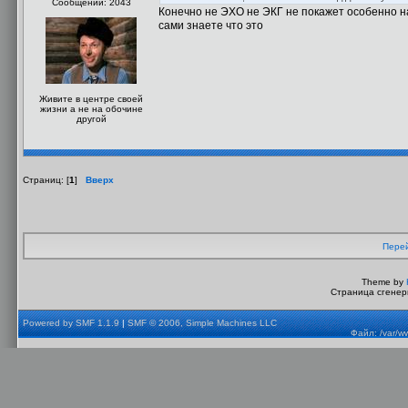
Сообщений: 2043
Конечно не ЭХО не ЭКГ не покажет особенно нач
сами знаете что это
Живите в центре своей
жизни а не на обочине
другой
Страниц: [
1
]
Вверх
Перей
Theme by
Страница сгенери
Powered by SMF 1.1.9
|
SMF © 2006, Simple Machines LLC
Файл: /var/w