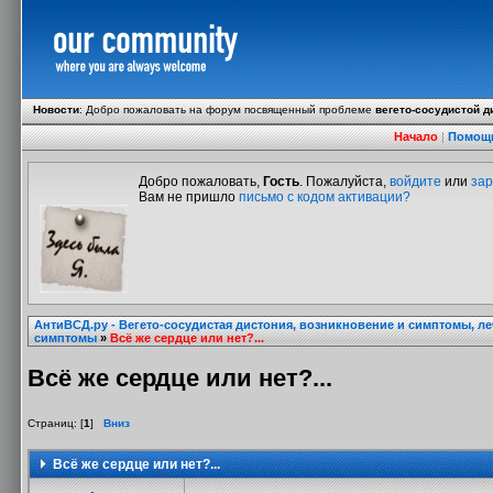
Новости
:
Добро пожаловать на форум посвященный проблеме
вегето-сосудистой д
Начало
|
Помощ
Добро пожаловать,
Гость
. Пожалуйста,
войдите
или
зар
Вам не пришло
письмо с кодом активации?
АнтиВСД.ру - Вегето-сосудистая дистония, возникновение и симптомы, л
симптомы
»
Всё же сердце или нет?...
Всё же сердце или нет?...
Страниц: [
1
]
Вниз
Всё же сердце или нет?...