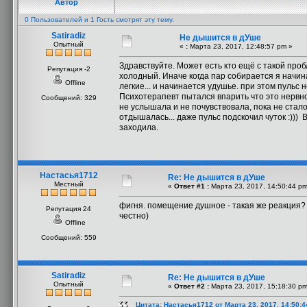
Автор
0 Пользователей и 1 Гость смотрят эту тему.
Satiradiz
Не дышится в дУше
Опытный
«
:
Марта 23, 2017, 12:48:57 pm »
Здравствуйте. Может есть кто ещё с такой про
Репутация -2
холодный. Иначе когда пар собирается я начин
Offline
легкие... и начинается удушье. при этом пульс 
Психотерапевт пытался впарить что это нервное.
Сообщений: 329
не услышала и не почувствовала, пока не стало
отдышалась... даже пульс подскочил чуток :)))
заходила.
Настасья1712
Re: Не дышится в дУше
Местный
«
Ответ #1 :
Марта 23, 2017, 14:50:44 pm
фигня. помещение душное - такая же реакция? 
Репутация 24
честно)
Offline
Сообщений: 559
Satiradiz
Re: Не дышится в дУше
Опытный
«
Ответ #2 :
Марта 23, 2017, 15:18:30 pm
Цитата: Настасья1712 от Марта 23, 2017, 14:50: