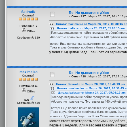
Satiradiz
Re: Не дышится в дУше
Опытный
«
Ответ #17 :
Марта 26, 2017, 16:46:13 p
Цитата: maximalko от Марта 26, 2017, 09:30:45 a
Репутация -2
Цитата: baltazar от Марта 24, 2017, 05:06:15 am
Offline
Господа всдшники не пейте грандаксин убогий преп
Абсолютно правильно. Пустышка за 440 рублей толк
Сообщений: 329
ветер! Еще полная пачка валяется зря деньги выки
Тоже в душ большая проблема была сходить быстре
у меня с АД целая беда... за 8 лет 29 вариантов 
maximalko
Re: Не дышится в дУше
Опытный
«
Ответ #18 :
Марта 26, 2017, 17:17:10 p
Цитата: Satiradiz от Марта 26, 2017, 16:46:13 pm
Репутация 11
Цитата: maximalko от Марта 26, 2017, 09:30:45 
Offline
Цитата: baltazar от Марта 24, 2017, 05:06:15 am
Господа всдшники не пейте грандаксин убогий пре
Пол:
Абсолютно правильно. Пустышка за 440 рублей толк
Сообщений: 435
ветер! Еще полная пачка валяется зря деньги вык
Тоже в душ большая проблема была сходить быстре
у меня с АД целая беда... за 8 лет 29 вариантов подби
Может стоит перетерпеть побочки и подойлет 
первые 3 недели. Или у вас они тревогу и стра