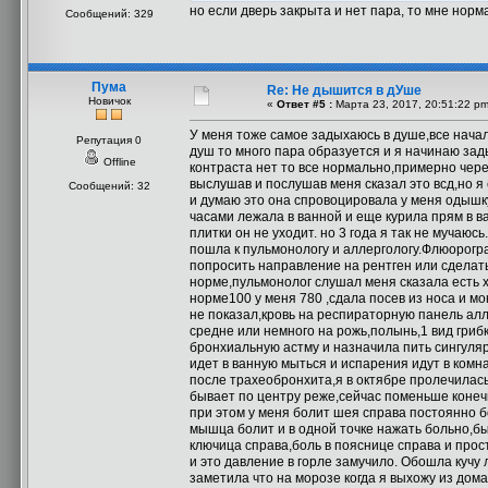
но если дверь закрыта и нет пара, то мне норма
Сообщений: 329
Пума
Re: Не дышится в дУше
Новичок
«
Ответ #5 :
Марта 23, 2017, 20:51:22 pm
У меня тоже самое задыхаюсь в душе,все начал
Репутация 0
душ то много пара образуется и я начинаю зады
Offline
контраста нет то все нормально,примерно через
выслушав и послушав меня сказал это всд,но я 
Сообщений: 32
и думаю это она спровоцировала у меня одышку 
часами лежала в ванной и еще курила прям в в
плитки он не уходит. но 3 года я так не мучаю
пошла к пульмонологу и аллергологу.Флюорогра
попросить направление на рентген или сделать 
норме,пульмонолог слушал меня сказала есть х
норме100 у меня 780 ,сдала посев из носа и мо
не показал,кровь на респираторную панель алле
средне или немного на рожь,полынь,1 вид гриб
бронхиальную астму и назначила пить сингуляр
идет в ванную мыться и испарения идут в комн
после трахеобронхита,я в октябре пролечилась
бывает по центру реже,сейчас поменьше конечн
при этом у меня болит шея справа постоянно бо
мышца болит и в одной точке нажать больно,был
ключица справа,боль в пояснице справа и прос
и это давление в горле замучило. Обошла кучу
заметила что на морозе когда я выхожу из дом