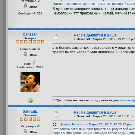
Репутация -2
фигня. помещение душное - такая же реакция? кисло
Offline
В душном помещении когда как... но раньше так
Гемоглобин ттт прекрасный. Калий, магний тож
Сообщений: 329
baltazar
Re: Не дышится в дУше
Ветеран
«
Ответ #3 :
Марта 23, 2017, 19:25:37 pm
это боязнь закрытых пространств я у родителе
Репутация 26
травит вылез через 5 мин давление 200 посиде
Offline
Пол:
Сообщений: 2047
ВСД-это болезнь ленивых и здоровых людей
www.instag
Satiradiz
Re: Не дышится в дУше
Опытный
«
Ответ #4 :
Марта 23, 2017, 20:13:11 pm
Цитата: baltazar от Марта 23, 2017, 19:25:37 pm
Репутация -2
это боязнь закрытых пространств я у родителей чис
Offline
через 5 мин давление 200 посидел попил воды и опя