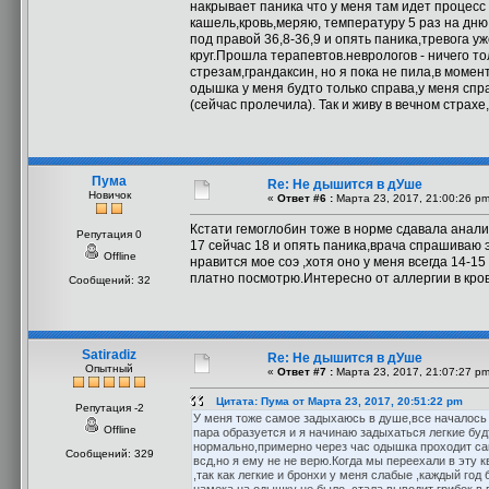
накрывает паника что у меня там идет процес
кашель,кровь,меряю, температуру 5 раз на дню
под правой 36,8-36,9 и опять паника,тревога у
круг.Прошла терапевтов.неврологов - ничего т
стрезам,грандаксин, но я пока не пила,в момен
одышка у меня будто только справа,у меня сп
(сейчас пролечила). Так и живу в вечном страхе
Пума
Re: Не дышится в дУше
Новичок
«
Ответ #6 :
Марта 23, 2017, 21:00:26 pm
Кстати гемоглобин тоже в норме сдавала анализ
Репутация 0
17 сейчас 18 и опять паника,врача спрашиваю 
Offline
нравится мое соэ ,хотя оно у меня всегда 14-1
платно посмотрю.Интересно от аллергии в кро
Сообщений: 32
Satiradiz
Re: Не дышится в дУше
Опытный
«
Ответ #7 :
Марта 23, 2017, 21:07:27 pm
Цитата: Пума от Марта 23, 2017, 20:51:22 pm
Репутация -2
У меня тоже самое задыхаюсь в душе,все началось 5
Offline
пара образуется и я начинаю задыхаться легкие будт
нормально,примерно через час одышка проходит сам
Сообщений: 329
всд,но я ему не не верю.Когда мы переехали в эту 
,так как легкие и бронхи у меня слабые ,каждый го