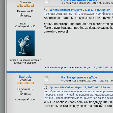
Опытный
«
Ответ #15 :
Марта 26, 2017, 09:30:45 a
Цитата: baltazar от Марта 24, 2017, 05:06:15 am
Репутация 11
Господа всдшники не пейте грандаксин убогий преп
Offline
Абсолютно правильно. Пустышка за 440 рублей
Пол:
деньги на ветер! Еще полная пачка валяется з
Сообщений: 435
Тоже в душ большая проблема была сходить бы
спокойно моюсь!
шифер на крыше шуршит
шуршит и шуршит
«
Последнее редактирование: Марта 26, 2017, 09:37:
Satiradiz
Re: Не дышится в дУше
Опытный
«
Ответ #16 :
Марта 26, 2017, 11:03:27 a
Цитата: Nika007 от Марта 26, 2017, 09:19:20 am
Репутация -2
вы обращаете внимание (как и все мы) на нормаль
Offline
нормальными.. Я сейчас вспомнила, маленькая когд
душно и дверь приоткрывала. ВСД у нее даже близко
Сообщений: 329
Я бы не беспокоилась если бы предыдущие 30-ть
:))) я раньше только в душе могла спокойно ото 