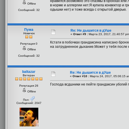
нравился.Возможно это спазмы в бронхах или ле
Offline
в норме и аллергии нет.Я купила конвектор и гр
одышки нет) и тоже всегда с открытой дверью.
Сообщений: 32
Пума
Re: Не дышится в дУше
Новичок
«
Ответ #9 :
Марта 23, 2017, 21:40:57 pm
Кстати в побочках грандаксина написано бронх
Репутация 0
на затрудненное дыхание.Может у тебя после 
Offline
Сообщений: 32
baltazar
Re: Не дышится в дУше
Ветеран
«
Ответ #10 :
Марта 24, 2017, 05:06:15 a
Господа всдшники не пейте грандаксин убогий
Репутация 26
Offline
Пол:
Сообщений: 2047