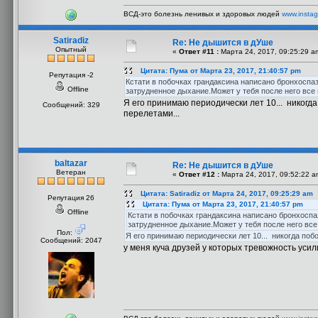
ВСД-это болезнь ленивых и здоровых людей
www.instag
Satiradiz
Re: Не дышится в дУше
Опытный
«
Ответ #11 :
Марта 24, 2017, 09:25:29 a
Цитата: Пума от Марта 23, 2017, 21:40:57 pm
Репутация -2
Кстати в побочках грандаксина написано бронхоспа
Offline
затрудненное дыхание.Может у тебя после него все
Я его принимаю периодически лет 10... никогда 
Сообщений: 329
перелетами...
baltazar
Re: Не дышится в дУше
Ветеран
«
Ответ #12 :
Марта 24, 2017, 09:52:22 a
Цитата: Satiradiz от Марта 24, 2017, 09:25:29 am
Репутация 26
Цитата: Пума от Марта 23, 2017, 21:40:57 pm
Offline
Кстати в побочках грандаксина написано бронхоспа
затрудненное дыхание.Может у тебя после него вс
Пол:
Я его принимаю периодически лет 10... никогда побо
Сообщений: 2047
у меня куча друзей у которых тревожность уси