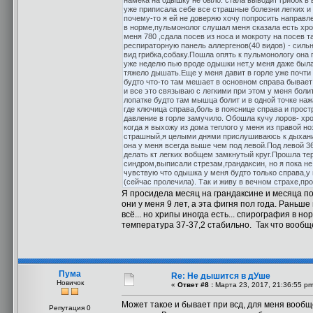
намека на одышку не было. стала выводит грибок в в
уже приписала себе все страшные болезни легких и
почему-то я ей не доверяю хочу попросить направле
в норме,пульмонолог слушал меня сказала есть хро
меня 780 ,сдала посев из носа и мокроту на посев т
респираторную панель аллергенов(40 видов) - сильн
вид грибка,собаку.Пошла опять к пульмонологу она
уже неделю пью вроде одышки нет,у меня даже была
тяжело дышать.Еще у меня давит в горле уже почти 
будто что-то там мешает в основном справа бывает
и все это связываю с легкими при этом у меня боли
лопатке будто там мышца болит и в одной точке наж
где ключица справа,боль в пояснице справа и прост
давление в горле замучило. Обошла кучу лоров- хро
когда я выхожу из дома теплого у меня из правой н
страшный,я целыми днями прислушиваюсь к дыханию
она у меня всегда выше чем под левой.Под левой 36,
делать кт легких вобщем замкнутый круг.Прошла тер
синдром,выписали стрезам,грандаксин, но я пока не
чувствую что одышка у меня будто только справа,у
(сейчас пролечила). Так и живу в вечном страхе,про
Я просидела месяц на грандаксине и месяца пол
они у меня 9 лет, а эта фигня пол года. Раньш
всё... но хрипы иногда есть... спирография в 
температура 37-37,2 стабильно. Так что вообще 
Пума
Re: Не дышится в дУше
Новичок
«
Ответ #8 :
Марта 23, 2017, 21:36:55 pm
Может такое и бывает при всд, для меня вообщ
Репутация 0