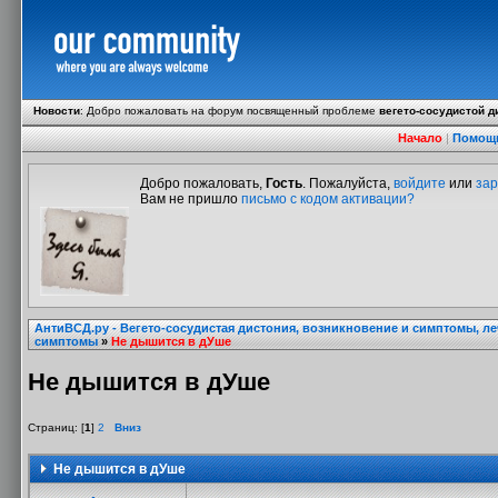
Новости
:
Добро пожаловать на форум посвященный проблеме
вегето-сосудистой д
Начало
|
Помощ
Добро пожаловать,
Гость
. Пожалуйста,
войдите
или
зар
Вам не пришло
письмо с кодом активации?
АнтиВСД.ру - Вегето-сосудистая дистония, возникновение и симптомы, л
симптомы
»
Не дышится в дУше
Не дышится в дУше
Страниц: [
1
]
2
Вниз
Не дышится в дУше