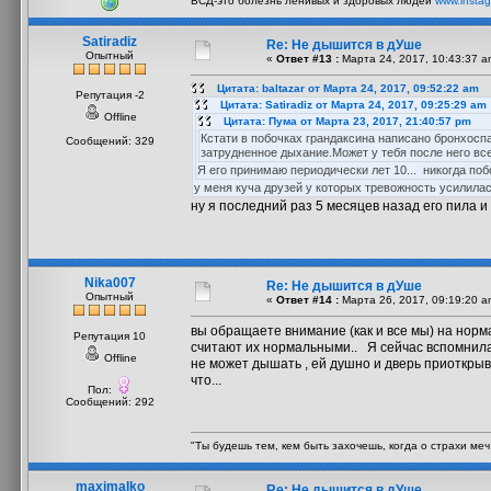
ВСД-это болезнь ленивых и здоровых людей
www.instag
Satiradiz
Re: Не дышится в дУше
Опытный
«
Ответ #13 :
Марта 24, 2017, 10:43:37 a
Цитата: baltazar от Марта 24, 2017, 09:52:22 am
Репутация -2
Цитата: Satiradiz от Марта 24, 2017, 09:25:29 am
Offline
Цитата: Пума от Марта 23, 2017, 21:40:57 pm
Кстати в побочках грандаксина написано бронхосп
Сообщений: 329
затрудненное дыхание.Может у тебя после него вс
Я его принимаю периодически лет 10... никогда побо
у меня куча друзей у которых тревожность усилила
ну я последний раз 5 месяцев назад его пила и 
Nika007
Re: Не дышится в дУше
Опытный
«
Ответ #14 :
Марта 26, 2017, 09:19:20 a
вы обращаете внимание (как и все мы) на но
Репутация 10
считают их нормальными.. Я сейчас вспомнила,
Offline
не может дышать , ей душно и дверь приоткрыв
что...
Пол:
Сообщений: 292
"Ты будешь тем, кем быть захочешь, когда о страхи ме
maximalko
Re: Не дышится в дУше