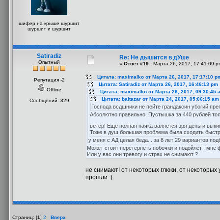
шифер на крыше шуршит
шуршит и шуршит
Satiradiz
Re: Не дышится в дУше
Опытный
«
Ответ #19 :
Марта 26, 2017, 17:41:09 p
Цитата: maximalko от Марта 26, 2017, 17:17:10 p
Репутация -2
Цитата: Satiradiz от Марта 26, 2017, 16:46:13 pm
Offline
Цитата: maximalko от Марта 26, 2017, 09:30:45 
Цитата: baltazar от Марта 24, 2017, 05:06:15 am
Сообщений: 329
Господа всдшники не пейте грандаксин убогий пре
Абсолютно правильно. Пустышка за 440 рублей тол
ветер! Еще полная пачка валяется зря деньги вык
Тоже в душ большая проблема была сходить быстр
у меня с АД целая беда... за 8 лет 29 вариантов подби
Может стоит перетерпеть побочки и подойлет , мне
Или у вас они тревогу и страх не снимают ?
не снимают! от некоторых глюки, от некоторых у
прошли :)
Страниц: [
1
]
2
Вверх