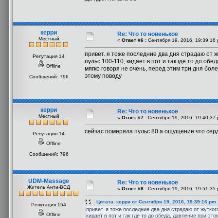
керри
Re: Что то новенькое
Местный
«
Ответ #6 :
Сентября 19, 2016, 19:39:16 
привет. я тоже последние два дня страдаю от 
Репутация 14
пульс 100-110, кидает в пот и так где то до об
Offline
мягко говоря не очень, перед этим три дня боле
этому поводу
Сообщений: 796
керри
Re: Что то новенькое
Местный
«
Ответ #7 :
Сентября 19, 2016, 19:40:37 
сейчас померяла пульс 80 а ощущение что сер
Репутация 14
Offline
Сообщений: 796
UDM-Massage
Re: Что то новенькое
Житель Анти-ВСД
«
Ответ #8 :
Сентября 19, 2016, 19:51:35 
Цитата: керри от Сентября 19, 2016, 19:39:16 pm
Репутация 154
привет. я тоже последние два дня страдаю от жутко
Offline
кидает в пот и так где то до обеда, давление при эт