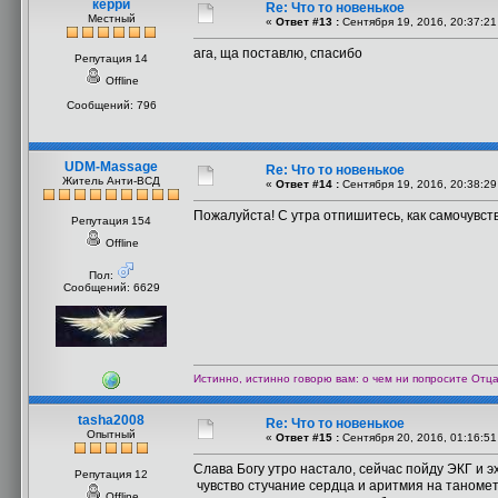
керри
Re: Что то новенькое
Местный
«
Ответ #13 :
Сентября 19, 2016, 20:37:21
ага, ща поставлю, спасибо
Репутация 14
Offline
Сообщений: 796
UDM-Massage
Re: Что то новенькое
Житель Анти-ВСД
«
Ответ #14 :
Сентября 19, 2016, 20:38:29
Пожалуйста! С утра отпишитесь, как самочувст
Репутация 154
Offline
Пол:
Сообщений: 6629
Истинно, истинно говорю вам: о чем ни попросите Отца 
tasha2008
Re: Что то новенькое
Опытный
«
Ответ #15 :
Сентября 20, 2016, 01:16:51
Слава Богу утро настало, сейчас пойду ЭКГ и эх
Репутация 12
чувство стучание сердца и аритмия на таномет
Offline