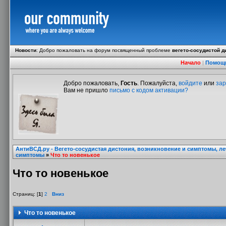
Новости
:
Добро пожаловать на форум посвященный проблеме
вегето-сосудистой д
Начало
|
Помощ
Добро пожаловать,
Гость
. Пожалуйста,
войдите
или
зар
Вам не пришло
письмо с кодом активации?
АнтиВСД.ру - Вегето-сосудистая дистония, возникновение и симптомы, л
симптомы
»
Что то новенькое
Что то новенькое
Страниц: [
1
]
2
Вниз
Что то новенькое