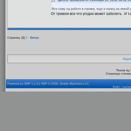
Цитата: tasha2008 от Сентября 20, 2016, 06:52:1
Все сижу на работе в панике, еще и палец на левой 
От тревоги все что угодно может заболеть . И 
Страниц: [
1
]
2
Вверх
Перей
Theme by
Страница сгенери
Powered by SMF 1.1.9
|
SMF © 2006, Simple Machines LLC
Файл: /var/w