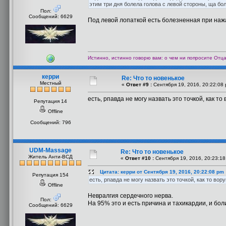
этим три дня болела голова с левой стороны, ща бол
Пол:
Сообщений: 6629
Под левой лопаткой есть болезненная при наж
Истинно, истинно говорю вам: о чем ни попросите Отца 
керри
Re: Что то новенькое
Местный
«
Ответ #9 :
Сентября 19, 2016, 20:22:08 
есть, рпавда не могу назвать это точкой, как т
Репутация 14
Offline
Сообщений: 796
UDM-Massage
Re: Что то новенькое
Житель Анти-ВСД
«
Ответ #10 :
Сентября 19, 2016, 20:23:18
Цитата: керри от Сентября 19, 2016, 20:22:08 pm
Репутация 154
есть, рпавда не могу назвать это точкой, как то вор
Offline
Невралгия сердечного нерва.
Пол:
На 95% это и есть причина и тахикардии, и боли
Сообщений: 6629