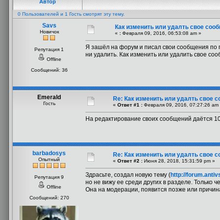
Автор
0 Пользователей и 1 Гость смотрят эту тему.
Savs
Как изменить или удалть свое соо
Новичок
«
:
Февраля 09, 2016, 06:53:08 am »
Я зашёл на форум и писал свои сообщения по 
Репутация 1
ни удалить. Как изменить или удалить свое со
Offline
Сообщений: 36
Emerald
Re: Как изменить или удалть свое 
Гость
«
Ответ #1 :
Февраля 09, 2016, 07:27:26 am
На редактирование своих сообщений даётся 10
barbadosys
Re: Как изменить или удалть свое 
Опытный
«
Ответ #2 :
Июня 28, 2018, 15:31:59 pm »
Здрасьте, создал новую тему (
http://forum.ant
Репутация 9
но не вижу ее среди других в разделе. Только
Offline
Она на модерации, появится позже или причина
Сообщений: 270