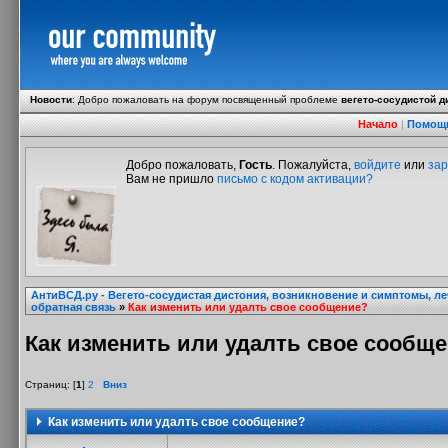
Новости
:
Добро пожаловать на форум посвященный проблеме
вегето-сосудистой д
Начало
|
Помощ
Добро пожаловать,
Гость
. Пожалуйста,
войдите
или
зар
Вам не пришло
письмо с кодом активации?
АнтиВСД.ру - Вегето-сосудистая дистония, возникновение и симптомы, л
обратная связь
»
Как изменить или удалть свое сообщение?
Как изменить или удалть свое сообщ
Страниц: [
1
]
2
Вниз
Как изменить или удалть свое сообщение?