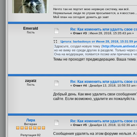
Ничто так не портит мою нервную систему, как всё.
Нормальные люди по утрам просыпаются, а я восстаю..
Мой план на сегодня: дожить до завт
Emerald
Re: Как изменить или удалть свое 
Гость
«
Ответ #3 :
Июня 28, 2018, 15:35:43 pm »
Цитата: barbadosys от Июня 28, 2018, 15:31:59 p
Здрасьте, создал новую тему (
http://forum.antivsd
но не вижу ее среди других в разделе. Только чер
Она на модерации, появится позже или причина в ч
Темы не проходят предмодерацию. Ваша тема 
zayatz
Re: Как изменить или удалть свое 
Гость
«
Ответ #4 :
Декабря 13, 2018, 10:56:53 am 
Добрый день. Как мне удалить свои сообщения?
сайте. Если возможно, удалите их пожалуйста.
Лира
Re: Как изменить или удалть свое 
Ветеран
«
Ответ #5 :
Декабря 13, 2018, 11:02:36 am 
Сообщения удалять на этом форуме нельзя. А 
Репутация 92