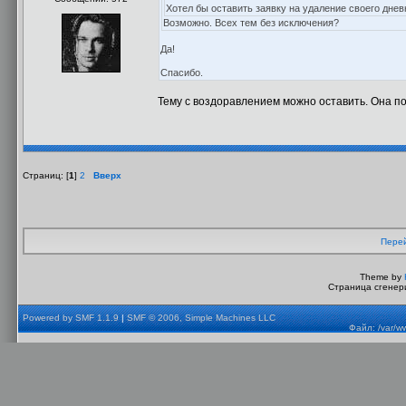
Хотел бы оставить заявку на удаление своего днев
Возможно. Всех тем без исключения?
Да!
Спасибо.
Тему с воздоравлением можно оставить. Она п
Страниц: [
1
]
2
Вверх
Перей
Theme by
Страница сгенери
Powered by SMF 1.1.9
|
SMF © 2006, Simple Machines LLC
Файл: /var/w